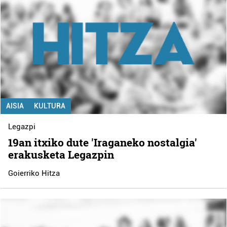
AISIA
KULTURA
Legazpi
19an itxiko dute 'Iraganeko nostalgia'
erakusketa Legazpin
Goierriko Hitza