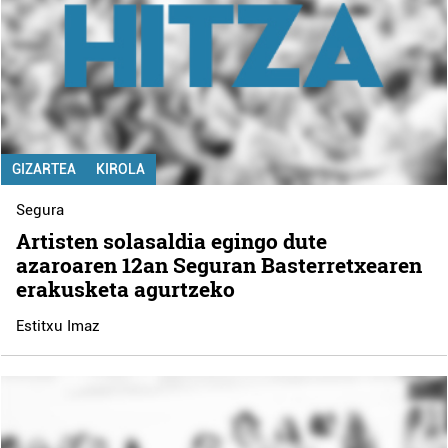
GIZARTEA
KIROLA
Segura
Artisten solasaldia egingo dute
azaroaren 12an Seguran Basterretxearen
erakusketa agurtzeko
Estitxu Imaz