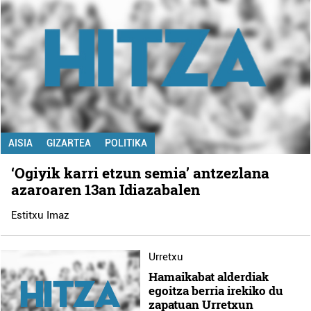
AISIA
GIZARTEA
POLITIKA
‘Ogiyik karri etzun semia’ antzezlana
azaroaren 13an Idiazabalen
Estitxu Imaz
Urretxu
Hamaikabat alderdiak
egoitza berria irekiko du
zapatuan Urretxun