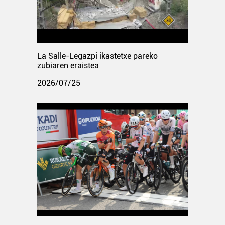
La Salle-Legazpi ikastetxe pareko
zubiaren eraistea
2026/07/25