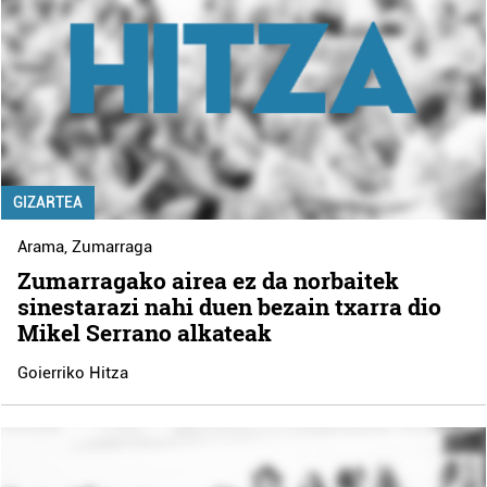
GIZARTEA
Arama
,
Zumarraga
Zumarragako airea ez da norbaitek
sinestarazi nahi duen bezain txarra dio
Mikel Serrano alkateak
Goierriko Hitza