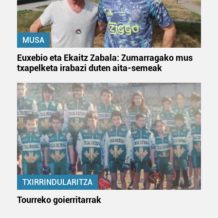
MUSA
Euxebio eta Ekaitz Zabala: Zumarragako mus
txapelketa irabazi duten aita-semeak
TXIRRINDULARITZA
Tourreko goierritarrak