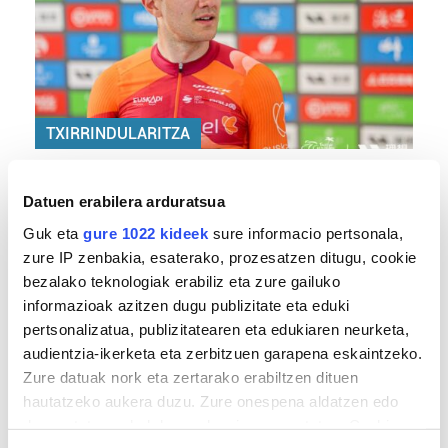
TXIRRINDULARITZA
«Entrenatzen duzun bideetan lehiatzeak
gehiago motibatzen zaitu»
Datuen erabilera arduratsua
Guk eta
gure 1022 kideek
sure informacio pertsonala,
zure IP zenbakia, esaterako, prozesatzen ditugu, cookie
bezalako teknologiak erabiliz eta zure gailuko
informazioak azitzen dugu publizitate eta eduki
pertsonalizatua, publizitatearen eta edukiaren neurketa,
audientzia-ikerketa eta zerbitzuen garapena eskaintzeko.
Zure datuak nork eta zertarako erabiltzen dituen
hautatzeko aukera duzu. Zure onespena aldatzen edo
MEMORIA HISTORIKOA
deuseztatzen ahal duzu edozein momentutan, Cookie