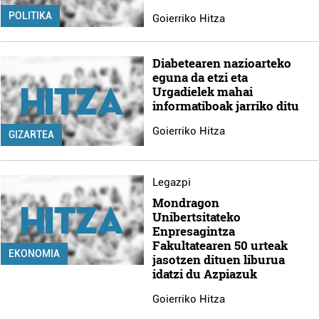
POLITIKA
Goierriko Hitza
Diabetearen nazioarteko
eguna da etzi eta
Urgadielek mahai
informatiboak jarriko ditu
Goierriko Hitza
GIZARTEA
Legazpi
Mondragon
Unibertsitateko
Enpresagintza
Fakultatearen 50 urteak
EKONOMIA
jasotzen dituen liburua
idatzi du Azpiazuk
Goierriko Hitza