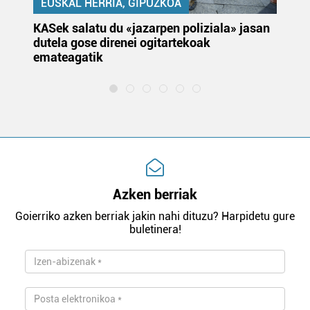
EUSKAL HERRIA, GIPUZKOA
KASek salatu du «jazarpen poliziala» jasan
Pa
dutela gose direnei ogitartekoak
da
emateagatik
«s
Azken berriak
Goierriko azken berriak jakin nahi dituzu? Harpidetu gure
buletinera!