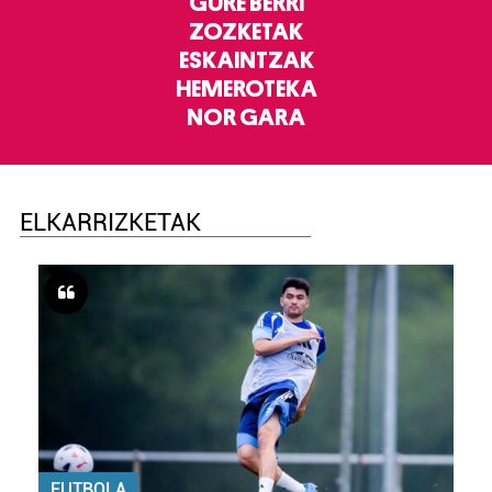
GURE BERRI
ZOZKETAK
ESKAINTZAK
HEMEROTEKA
NOR GARA
ELKARRIZKETAK
FUTBOLA