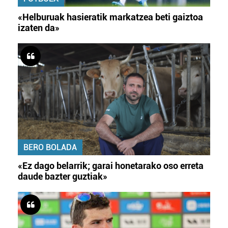
«Helburuak hasieratik markatzea beti gaiztoa
izaten da»
BERO BOLADA
«Ez dago belarrik; garai honetarako oso erreta
daude bazter guztiak»