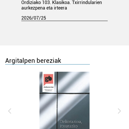
Ordiziako 103. Klasikoa. Txirrindularien
aurkezpena eta irteera
2026/07/25
Argitalpen bereziak