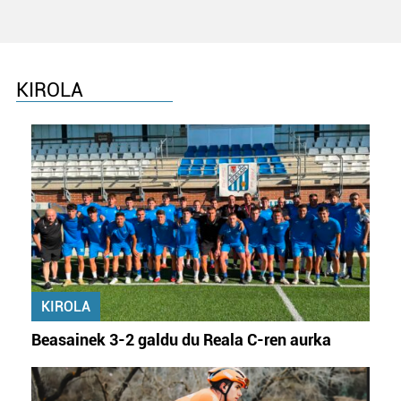
KIROLA
KIROLA
Beasainek 3-2 galdu du Reala C-ren aurka