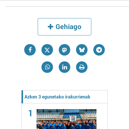
Gehiago
Azken 3 egunetako irakurrienak
1