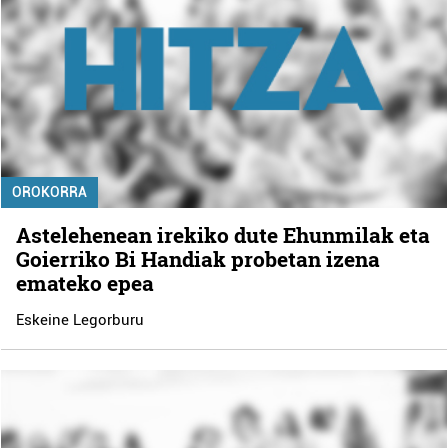
OROKORRA
Astelehenean irekiko dute Ehunmilak eta
Goierriko Bi Handiak probetan izena
emateko epea
Eskeine Legorburu