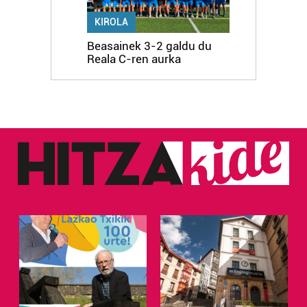
KIROLA
Beasainek 3-2 galdu du
Reala C-ren aurka