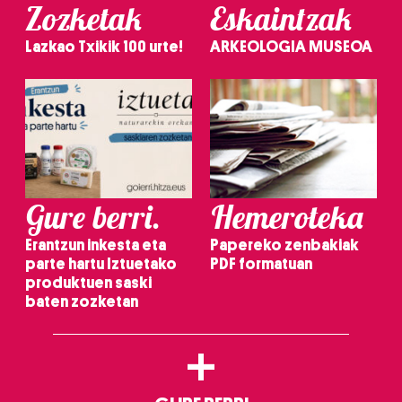
Zozketak
Eskaintzak
Lazkao Txikik 100 urte!
ARKEOLOGIA MUSEOA
Gure berri.
Hemeroteka
Erantzun inkesta eta
Papereko zenbakiak
parte hartu Iztuetako
PDF formatuan
produktuen saski
baten zozketan
+