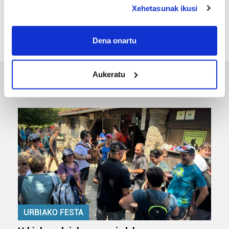
deklaraziotik edo Privacy triggerean klikatuz.
«Gai tabua izan da etxe gehienetan, jendeak
Xehetasunak ikusi
azkeneko momentuan hitz egin du»
If you allow, we would also like to:
Collect information about your geographical
Dena onartu
location which can be accurate to within several
meters
Aukeratu
Identify your device by actively scanning it for
ERREPORTAJEAK
specific characteristics (fingerprinting)
Find out more about how your personal data is processed
and set your preferences in the
details section
.
Guk eta gure bazkideek zure datu pertsonalak
prozesatzen ditugu, zure IP zenbakia, besteak beste,
teknologia erabiliz, cookieak adibidez, iragarki eta eduki
pertsonalizatuak eskaintzeko, iragarkiak eta edukia
neurtzeko, jendeari buruzko informazioa biltzeko eta
produktuak garatzeko. Zure datuak nork eta zertarako
URBIAKO FESTA
erabiltzen dituen hauta dezakezu.