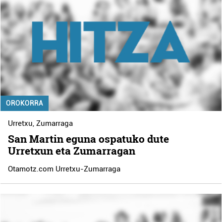
OROKORRA
Urretxu
,
Zumarraga
San Martin eguna ospatuko dute
Urretxun eta Zumarragan
Otamotz.com Urretxu-Zumarraga