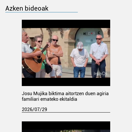
Azken bideoak
Josu Mujika biktima aitortzen duen agiria
familiari emateko ekitaldia
2026/07/29