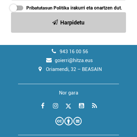
Pribatutasun Politika
irakurri eta onartzen dut.
Harpidetu
943 16 00 56
goierri@hitza.eus
Oriamendi, 32 – BEASAIN
Nor gara