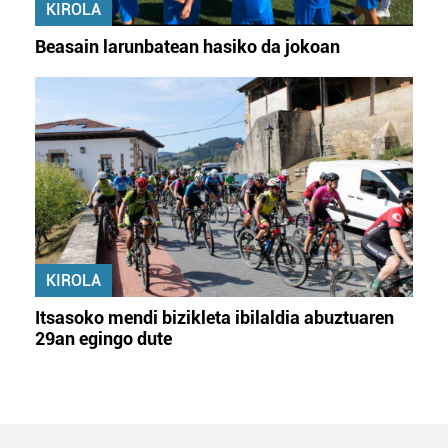
KIROLA
Beasain larunbatean hasiko da jokoan
KIROLA
Itsasoko mendi bizikleta ibilaldia abuztuaren
29an egingo dute