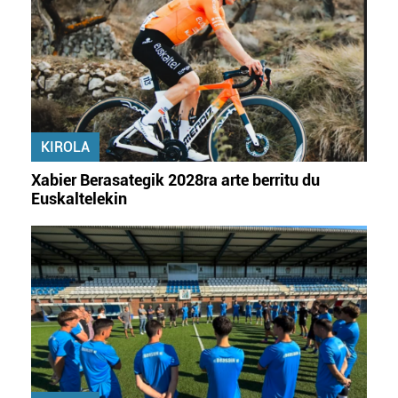
KIROLA
Xabier Berasategik 2028ra arte berritu du
Euskaltelekin