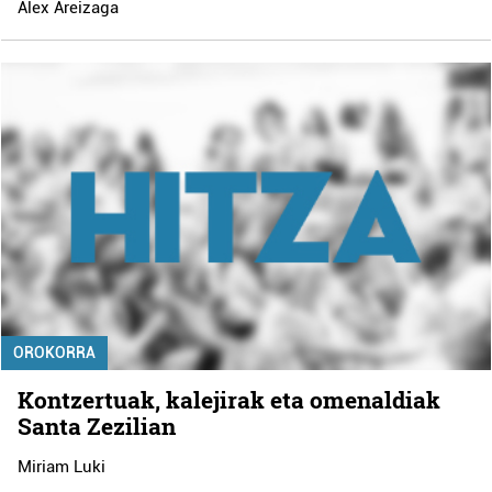
Alex Areizaga
OROKORRA
Kontzertuak, kalejirak eta omenaldiak
Santa Zezilian
Miriam Luki