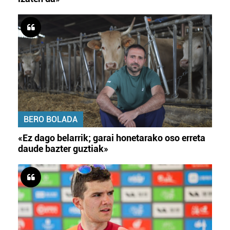
BERO BOLADA
«Ez dago belarrik; garai honetarako oso erreta
daude bazter guztiak»