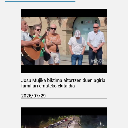
Josu Mujika biktima aitortzen duen agiria
familiari emateko ekitaldia
2026/07/29