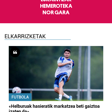
HEMEROTEKA
NOR GARA
ELKARRIZKETAK
FUTBOLA
«Helburuak hasieratik markatzea beti gaiztoa
izaten da»