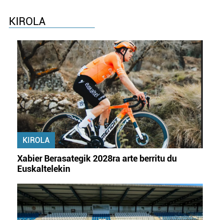
KIROLA
KIROLA
Xabier Berasategik 2028ra arte berritu du
Euskaltelekin