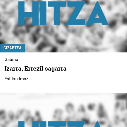
GIZARTEA
Gabiria
Izarra, Errezil sagarra
Estitxu Imaz