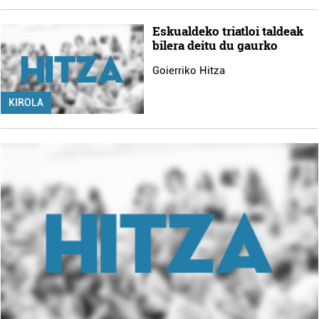
Eskualdeko triatloi taldeak
bilera deitu du gaurko
Goierriko Hitza
KIROLA