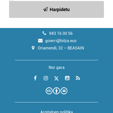
Harpidetu
943 16 00 56
goierri@hitza.eus
Oriamendi, 32 – BEASAIN
Nor gara
Argitalpen politika