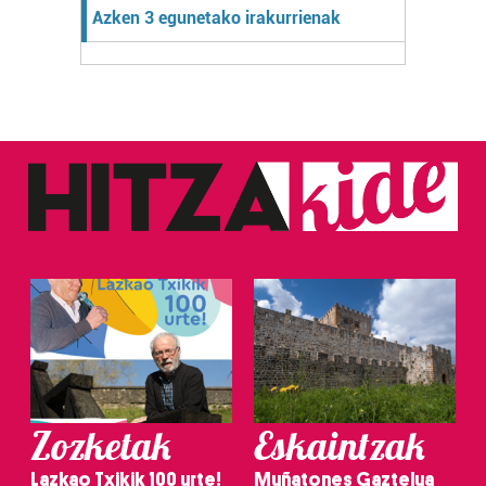
Azken 3 egunetako irakurrienak
Zozketak
Eskaintzak
Lazkao Txikik 100 urte!
Muñatones Gaztelua