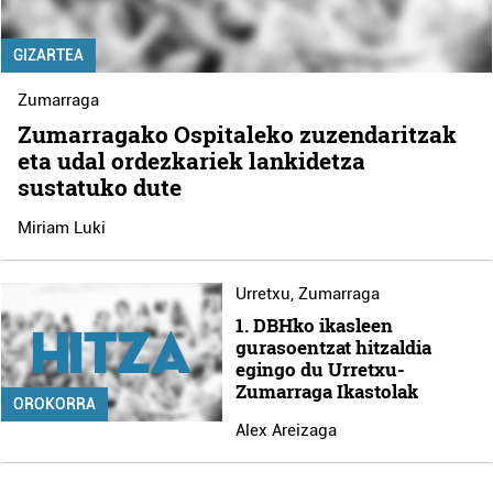
GIZARTEA
Zumarraga
Zumarragako Ospitaleko zuzendaritzak
eta udal ordezkariek lankidetza
sustatuko dute
Miriam Luki
Urretxu
,
Zumarraga
1. DBHko ikasleen
gurasoentzat hitzaldia
egingo du Urretxu-
Zumarraga Ikastolak
OROKORRA
Alex Areizaga