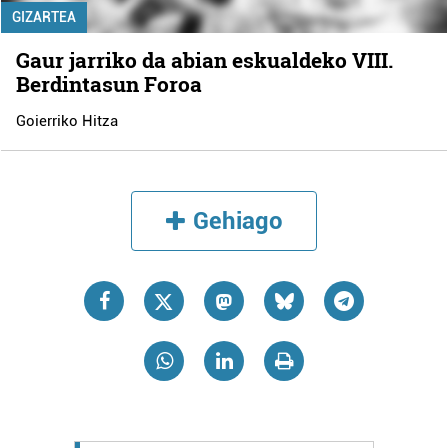
GIZARTEA
Gaur jarriko da abian eskualdeko VIII.
Berdintasun Foroa
Goierriko Hitza
Gehiago