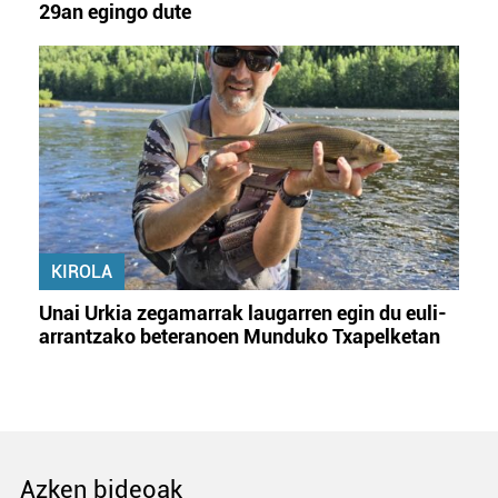
29an egingo dute
KIROLA
Unai Urkia zegamarrak laugarren egin du euli-
arrantzako beteranoen Munduko Txapelketan
Azken bideoak