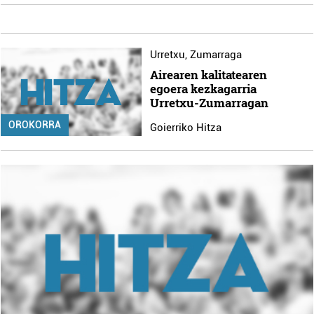
Urretxu
,
Zumarraga
Airearen kalitatearen
egoera kezkagarria
Urretxu-Zumarragan
OROKORRA
Goierriko Hitza