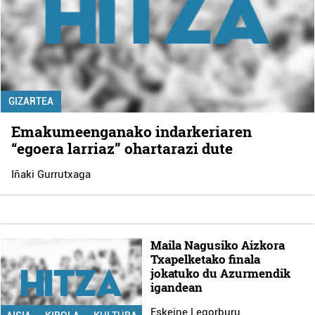
GIZARTEA
Emakumeenganako indarkeriaren
“egoera larriaz” ohartarazi dute
Iñaki Gurrutxaga
Maila Nagusiko Aizkora
Txapelketako finala
jokatuko du Azurmendik
igandean
Eskeine Legorburu