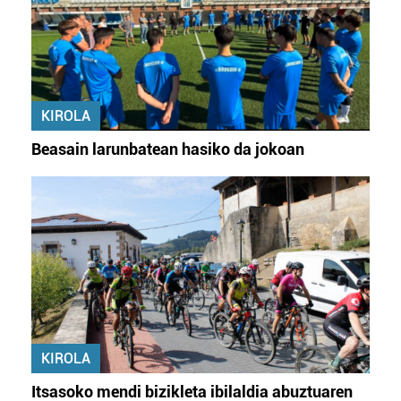
KIROLA
Beasain larunbatean hasiko da jokoan
KIROLA
Itsasoko mendi bizikleta ibilaldia abuztuaren