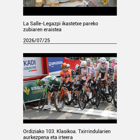
La Salle-Legazpi ikastetxe pareko
zubiaren eraistea
2026/07/25
Ordiziako 103. Klasikoa. Txirrindularien
aurkezpena eta irteera