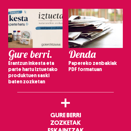
Gure berri.
Denda
Erantzun inkesta eta
Papereko zenbakiak
parte hartu Iztuetako
PDF formatuan
produktuen saski
baten zozketan
+
GURE BERRI
ZOZKETAK
ESKAINTZAK