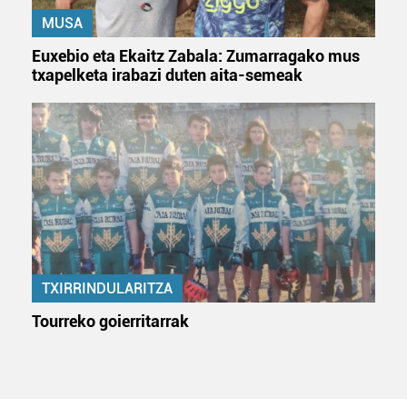
MUSA
Euxebio eta Ekaitz Zabala: Zumarragako mus
txapelketa irabazi duten aita-semeak
TXIRRINDULARITZA
Tourreko goierritarrak