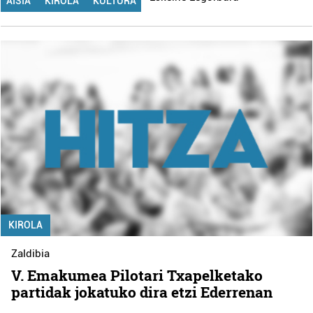
AISIA
KIROLA
KULTURA
KIROLA
Zaldibia
V. Emakumea Pilotari Txapelketako
partidak jokatuko dira etzi Ederrenan