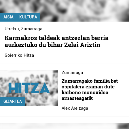
AISIA
KULTURA
Urretxu
,
Zumarraga
Karmakros taldeak antzezlan berria
aurkeztuko du bihar Zelai Ariztin
Goierriko Hitza
Zumarraga
Zumarragako familia bat
ospitalera eraman dute
karbono monoxidoa
arnasteagatik
GIZARTEA
Alex Areizaga