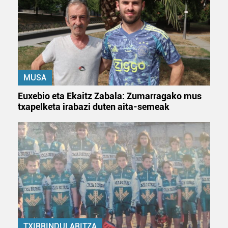
MUSA
Euxebio eta Ekaitz Zabala: Zumarragako mus
txapelketa irabazi duten aita-semeak
TXIRRINDULARITZA