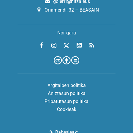
goierri@hitza.eus
Oriamendi, 32 – BEASAIN
Nor gara
Argitalpen politika
Aniztasun politika
Pribatutasun politika
Cookieak
Babesleak: