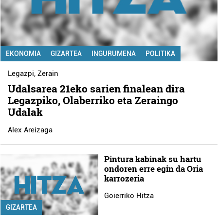
EKONOMIA
GIZARTEA
INGURUMENA
POLITIKA
Legazpi
,
Zerain
Udalsarea 21eko sarien finalean dira
Legazpiko, Olaberriko eta Zeraingo
Udalak
Alex Areizaga
Pintura kabinak su hartu
ondoren erre egin da Oria
karrozeria
Goierriko Hitza
GIZARTEA