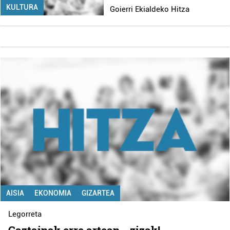
KULTURA
Goierri Ekialdeko Hitza
AISIA
EKONOMIA
GIZARTEA
Legorreta
Gaztainak erre artean… zizak!