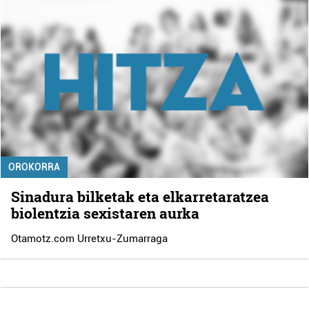
OROKORRA
Sinadura bilketak eta elkarretaratzea
biolentzia sexistaren aurka
Otamotz.com Urretxu-Zumarraga