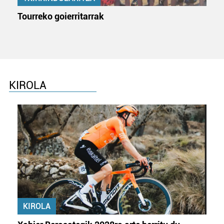
Tourreko goierritarrak
KIROLA
KIROLA