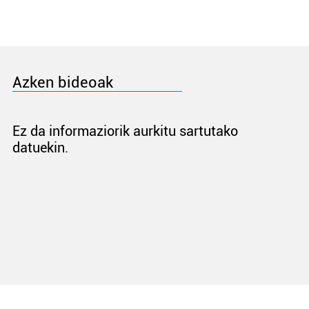
Azken bideoak
Ez da informaziorik aurkitu sartutako
datuekin.