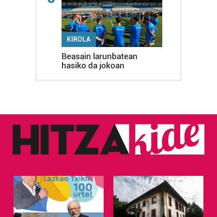
KIROLA
Beasain larunbatean
hasiko da jokoan