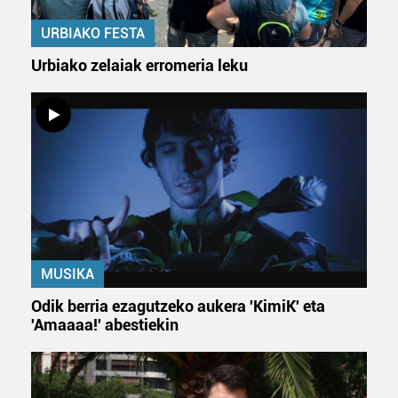
URBIAKO FESTA
Urbiako zelaiak erromeria leku
MUSIKA
Odik berria ezagutzeko aukera 'KimiK' eta
'Amaaaa!' abestiekin