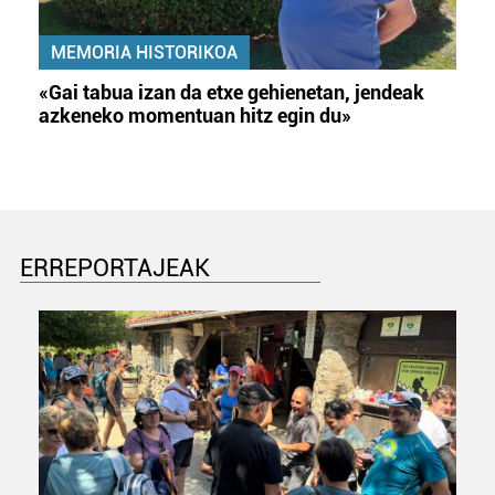
MEMORIA HISTORIKOA
«Gai tabua izan da etxe gehienetan, jendeak
azkeneko momentuan hitz egin du»
ERREPORTAJEAK