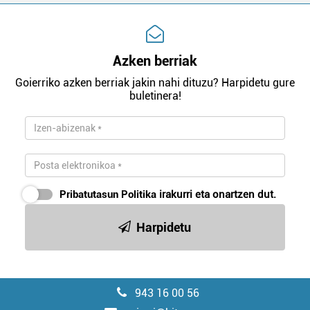
Azken berriak
Goierriko azken berriak jakin nahi dituzu? Harpidetu gure
buletinera!
Pribatutasun Politika
irakurri eta onartzen dut.
Harpidetu
943 16 00 56