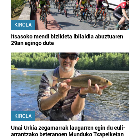
KIROLA
Itsasoko mendi bizikleta ibilaldia abuztuaren
29an egingo dute
KIROLA
Unai Urkia zegamarrak laugarren egin du euli-
arrantzako beteranoen Munduko Txapelketan