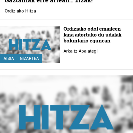
Ordiziako Hitza
Ordiziako odol emaileen
lana aitortuko du udalak
boluntario egunean
Arkaitz Apalategi
AISIA
GIZARTEA