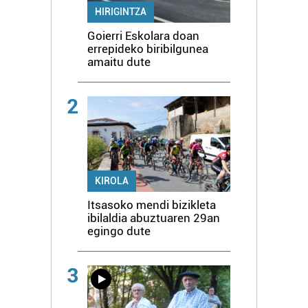
HIRIGINTZA
Goierri Eskolara doan
errepideko biribilgunea
amaitu dute
2
KIROLA
Itsasoko mendi bizikleta
ibilaldia abuztuaren 29an
egingo dute
3