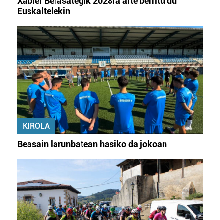
Xabier Berasategik 2028ra arte berritu du
Euskaltelekin
KIROLA
Beasain larunbatean hasiko da jokoan