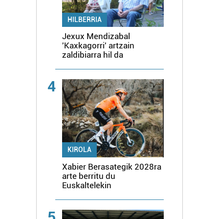
HILBERRIA
Jexux Mendizabal
'Kaxkagorri' artzain
zaldibiarra hil da
4
KIROLA
Xabier Berasategik 2028ra
arte berritu du
Euskaltelekin
5