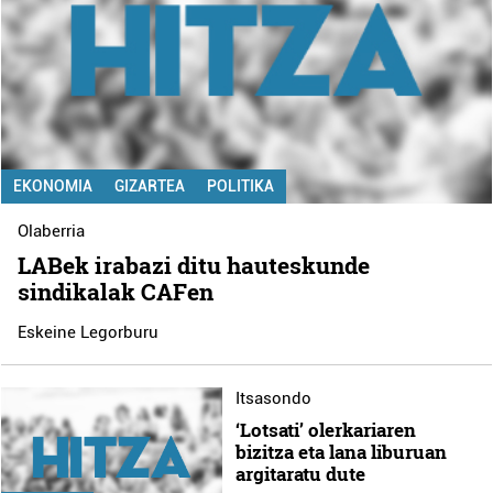
EKONOMIA
GIZARTEA
POLITIKA
Olaberria
LABek irabazi ditu hauteskunde
sindikalak CAFen
Eskeine Legorburu
Itsasondo
‘Lotsati’ olerkariaren
bizitza eta lana liburuan
argitaratu dute