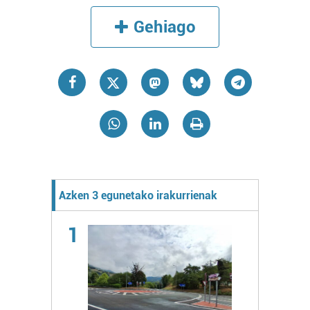
Gehiago
Azken 3 egunetako irakurrienak
1