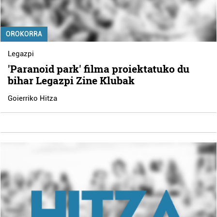
OROKORRA
Legazpi
'Paranoid park' filma proiektatuko du
bihar Legazpi Zine Klubak
Goierriko Hitza