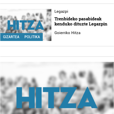
Legazpi
Trenbideko pasabideak
kenduko dituzte Legazpin
Goierriko Hitza
GIZARTEA
POLITIKA