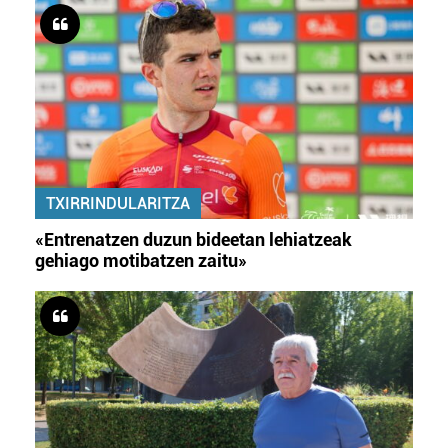
zerbitzuak hobetzeko asmoz, cookie teknologiaz
baliatzen gara. Ohar hau onartuz gero, teknologia hori
erabiltzeko baimen esplizitua ematen diguzu.
Gehiago
irakurri
TXIRRINDULARITZA
«Entrenatzen duzun bideetan lehiatzeak
gehiago motibatzen zaitu»