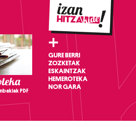
+
GURE BERRI
ZOZKETAK
ESKAINTZAK
teka
HEMEROTEKA
NOR GARA
nbakiak PDF