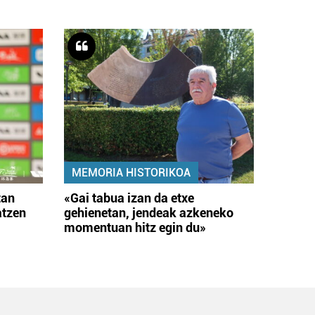
MEMORIA HISTORIKOA
tan
«Gai tabua izan da etxe
atzen
gehienetan, jendeak azkeneko
momentuan hitz egin du»