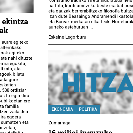
Kontsumo iraunkorra eta arduratsua helb
hartuta, kontsumitzeko beste era bat posi
eta gauzak berrerabiltzeko filosofia bultz
izan dute Beasaingo Andramendi Ikastol
 ekintza
eta Bareak merkatari elkarteak. Horretarak
aurreko asteburuan ...
lak
Eskeine Legorburu
i aurre egiteko
alferrikako
koak egiteko
bete nahi dituzte:
rrira egokitu;
tzatu, eta
agoak bilatu.
jada gure
eskarien
 588 ordiziar
oiztu egin dira
publikoetan ere
ta familia
EKONOMIA
POLITIKA
tzen zaila den
dira egoera
ak sumatzen eta
Zumarraga
hitzetan,
16 milioi inguruko
z» definitu