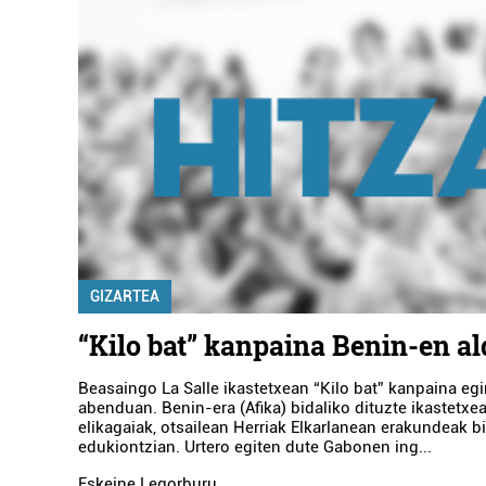
GIZARTEA
“Kilo bat” kanpaina Benin-en al
Beasaingo La Salle ikastetxean “Kilo bat” kanpaina eg
abenduan. Benin-era (Afika) bidaliko dituzte ikastetxe
elikagaiak, otsailean Herriak Elkarlanean erakundeak b
edukiontzian. Urtero egiten dute Gabonen ing...
Eskeine Legorburu