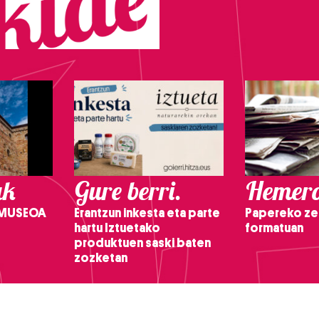
ak
Gure berri.
Hemero
 MUSEOA
Erantzun inkesta eta parte
Papereko ze
hartu Iztuetako
formatuan
produktuen saski baten
zozketan