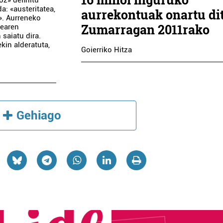
a: «austeritatea,
aurrekontuak onartu di
». Aurreneko
Zumarragan 2011rako
dearen
saiatu dira.
ekin alderatuta,
Goierriko Hitza
Gehiago