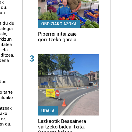
iak
 du.
gun
a
aldu du.
ORDIZIAKO AZOKA
rategia
Piperrei iritsi zaie
ala,
gorritzeko garaia
rkizun
itatea
 eta
ditzea.
3
lpena
z
ldos
o tarte
tiloako
atzeak
UDALA
tako
tez,
Lazkaotik Beasainera
en du,
sartzeko bidea itxita,
.