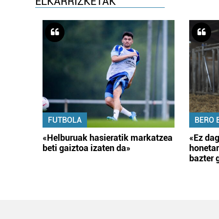
ELKARRIZKETAK
FUTBOLA
BERO 
«Helburuak hasieratik markatzea
«Ez dag
beti gaiztoa izaten da»
honetar
bazter 