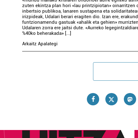
zuten ekintza plan hori «lau printzipiotan» oinarritzen d
inbertsio publikoa, lanaren sustapena eta solidaritatea
irizpideak, Udalari berari eragiten dio. Izan ere, erakun
funtzionamendu gastuak «ahalik eta gehien» murrizten 
Udalaren zorra ere jaitsi dute. «Aurreko legegintzaldiar
%40ko beherakada» [...]
Arkaitz Apalategi