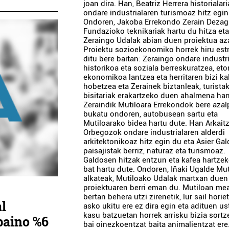
joan dira. Han, Beatriz Herrera historialar
ondare industrialaren turismoaz hitz egin
Ondoren, Jakoba Errekondo Zerain Deza
Fundazioko teknikariak hartu du hitza et
Zeraingo Udalak abian duen proiektua az
Proiektu sozioekonomiko horrek hiru est
ditu bere baitan: Zeraingo ondare industri
historikoa eta soziala berreskuratzea, eto
ekonomikoa lantzea eta herritaren bizi kal
hobetzea eta Zerainek biztanleak, turistak
bisitariak erakartzeko duen ahalmena han
Zeraindik Mutiloara Errekondok bere aza
bukatu ondoren, autobusean sartu eta
Mutiloarako bidea hartu dute. Han Arkait
Orbegozok ondare industrialaren alderdi
arkitektonikoaz hitz egin du eta Asier Ga
paisajistak berriz, naturaz eta turismoaz.
Galdosen hitzak entzun eta kafea hartzek
bat hartu dute. Ondoren, Iñaki Ugalde Mu
alkateak, Mutiloako Udalak martxan duen
proiektuaren berri eman du. Mutiloan me
bertan behera utzi zirenetik, lur sail horie
al
asko ukitu ere ez dira egin eta adituen us
kasu batzuetan horrek arrisku bizia sortz
baino %6
bai oinezkoentzat baita animalientzat ere