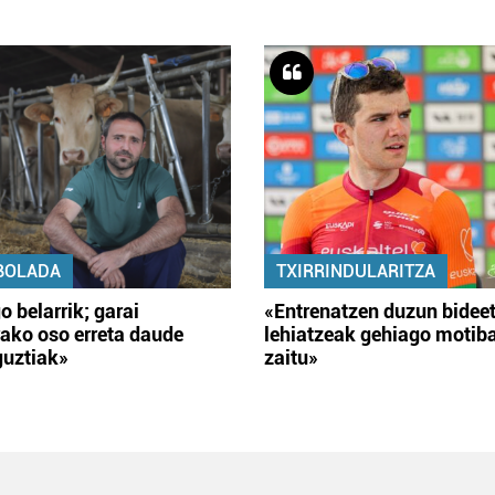
BOLADA
TXIRRINDULARITZA
o belarrik; garai
«Entrenatzen duzun bidee
ako oso erreta daude
lehiatzeak gehiago motib
guztiak»
zaitu»