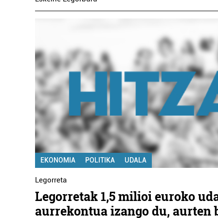
EKONOMIA
POLITIKA
UDALA
Legorreta
Legorretak 1,5 milioi euroko ud
aurrekontua izango du, aurten 