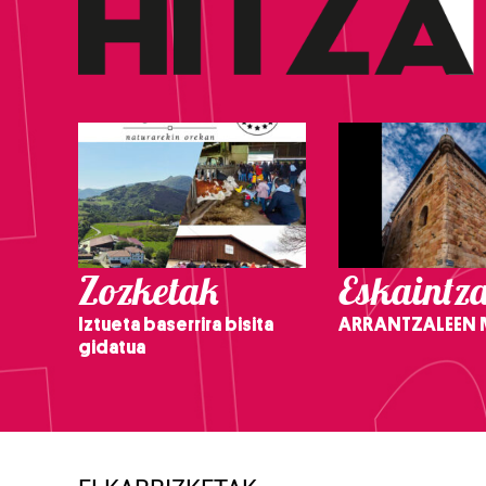
Zozketak
Eskaintz
Iztueta baserrira bisita
ARRANTZALEEN
gidatua