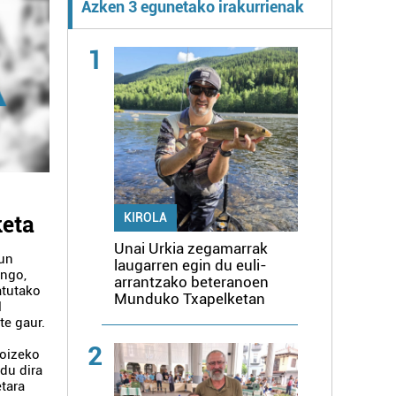
Azken 3 egunetako irakurrienak
1
keta
KIROLA
Unai Urkia zegamarrak
zun
laugarren egin du euli-
ingo,
arrantzako beteranoen
atutako
Munduko Txapelketan
l
te gaur.
2
Goizeko
ldu dira
tara