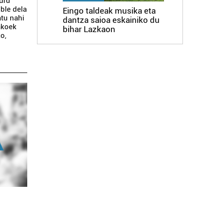
uru
ble dela
Eingo taldeak musika eta
atu nahi
dantza saioa eskainiko du
akoek
bihar Lazkaon
o,