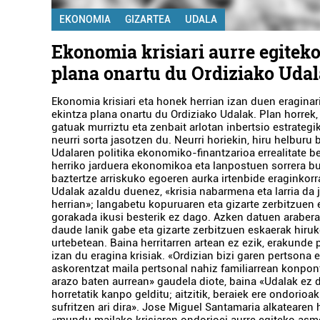
EKONOMIA
GIZARTEA
UDALA
Ekonomia krisiari aurre egiteko
plana onartu du Ordiziako Uda
Ekonomia krisiari eta honek herrian izan duen eraginar
ekintza plana onartu du Ordiziako Udalak. Plan horrek, 
gatuak murriztu eta zenbait arlotan inbertsio estrategi
neurri sorta jasotzen du. Neurri horiekin, hiru helburu 
Udalaren politika ekonomiko-finantzarioa errealitate be
herriko jarduera ekonomikoa eta lanpostuen sorrera bul
baztertze arriskuko egoeren aurka irtenbide eraginkorr
Udalak azaldu duenez, «krisia nabarmena eta larria da 
herrian»; langabetu kopuruaren eta gizarte zerbitzuen 
gorakada ikusi besterik ez dago. Azken datuen arabera,
daude lanik gabe eta gizarte zerbitzuen eskaerak hiruk
urtebetean. Baina herritarren artean ez ezik, erakunde 
izan du eragina krisiak. «Ordizian bizi garen pertsona e
askorentzat maila pertsonal nahiz familiarrean konpon
arazo baten aurrean» gaudela diote, baina «Udalak ez 
horretatik kanpo gelditu; aitzitik, beraiek ere ondorio
sufritzen ari dira». Jose Miguel Santamaria alkatearen 
«mundu mailako krisiaren ondorioei aurre egiteko asmo