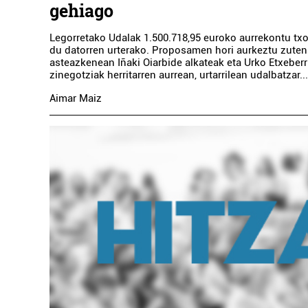
gehiago
Legorretako Udalak 1.500.718,95 euroko aurrekontu tx
du datorren urterako. Proposamen hori aurkeztu zuten
asteazkenean Iñaki Oiarbide alkateak eta Urko Etxeber
zinegotziak herritarren aurrean, urtarrilean udalbatzar...
Aimar Maiz