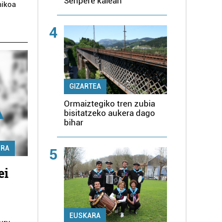
Senpere kalean
mikoa
4
GIZARTEA
Ormaiztegiko tren zubia
bisitatzeko aukera dago
bihar
URA
5
ei
EUSKARA