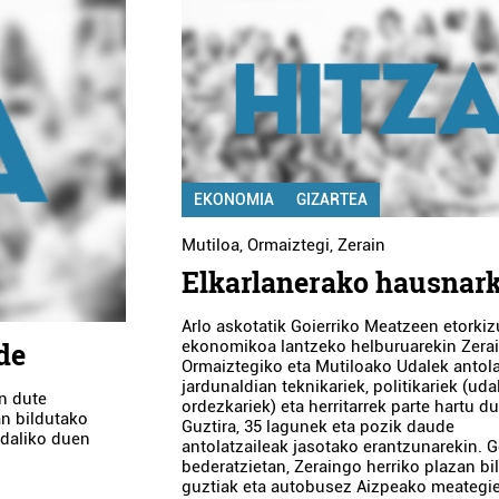
EKONOMIA
GIZARTEA
Mutiloa
,
Ormaiztegi
,
Zerain
Elkarlanerako hausnar
Arlo askotatik Goierriko Meatzeen etorki
de
ekonomikoa lantzeko helburuarekin Zera
Ormaiztegiko eta Mutiloako Udalek antol
jardunaldian teknikariek, politikariek (uda
in dute
ordezkariek) eta herritarrek parte hartu du
an bildutako
Guztira, 35 lagunek eta pozik daude
idaliko duen
antolatzaileak jasotako erantzunarekin. 
bederatzietan, Zeraingo herriko plazan bi
guztiak eta autobusez Aizpeako meategie