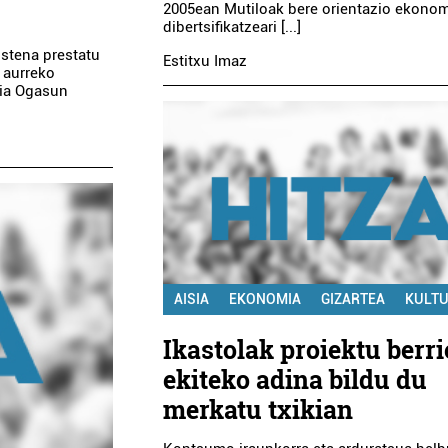
2005ean Mutiloak bere orientazio ekono
dibertsifikatzeari [...]
ostena prestatu
Estitxu Imaz
 aurreko
ria Ogasun
AISIA
EKONOMIA
GIZARTEA
KULT
Ikastolak proiektu berri
ekiteko adina bildu du
merkatu txikian