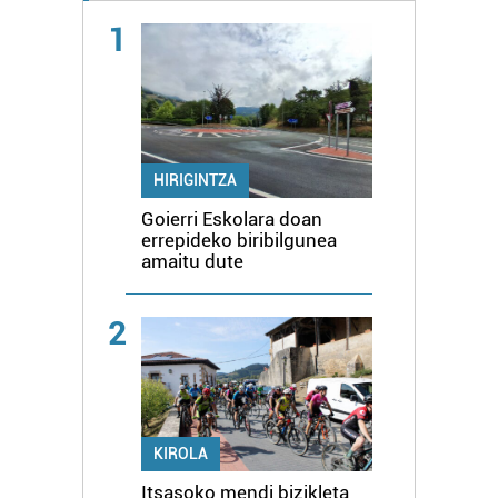
1
HIRIGINTZA
Goierri Eskolara doan
errepideko biribilgunea
amaitu dute
2
KIROLA
Itsasoko mendi bizikleta