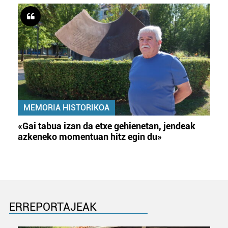
MEMORIA HISTORIKOA
«Gai tabua izan da etxe gehienetan, jendeak
azkeneko momentuan hitz egin du»
ERREPORTAJEAK