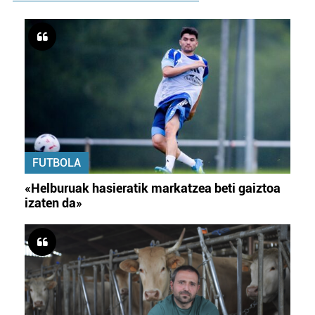
erabiltzen dituen hauta dezakezu.
Bazkide batzuek ez dizute baimenik eskatzen, eta beren
interes komertzial legitimoetan babesten dira. Ikusi gure
bazkideen zerrenda, beren ustez zein helburutarako
duten interes legitimoa eta horren aurka nola egin
dezakezun ikusteko.
Lortu zure datu pertsonalak prozesatzeko moduari
FUTBOLA
buruzko informazio gehiago eta ezarri zure lehentasunak
datuen atalean. Edozein unetan alda edo ken dezakezu
«Helburuak hasieratik markatzea beti gaiztoa
zure baimena Cookieen adierazpenean.
izaten da»
Webgune honek cookie propioak eta hirugarrenen cookie-
fitxategiak erabiltzen ditu. Zure esperientzia eta
zerbitzuak hobetzeko asmoz, cookie teknologiaz
baliatzen gara. Ohar hau onartuz gero, teknologia hori
erabiltzeko baimen esplizitua ematen diguzu.
Gehiago