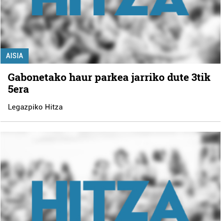
AISIA
Gabonetako haur parkea jarriko dute 3tik
5era
Legazpiko Hitza