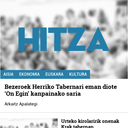
AISIA
EKONOMIA
EUSKARA
KULTURA
Bezeroek Herriko Tabernari eman diote
‘On Egin’ kanpainako saria
Arkaitz Apalategi
Urteko kirolaririk onenak
Krak tabernan