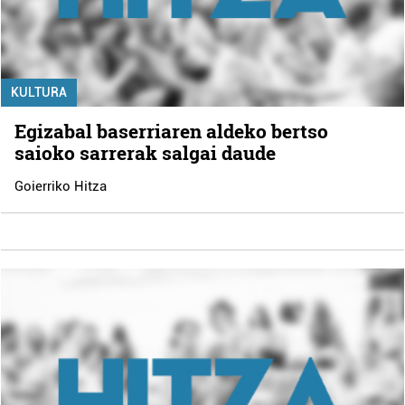
KULTURA
Egizabal baserriaren aldeko bertso
saioko sarrerak salgai daude
Goierriko Hitza