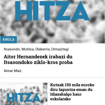
KIROLA
Itsasondo
,
Mutiloa
,
Olaberria
,
Ormaiztegi
Aitor Hernandezek irabazi du
Itsasondoko ziklo-kros proba
Aimar Maiz
Kutxak 150 mila euroko
diru laguntza eman du
Idiazabalgo haur
eskolarako