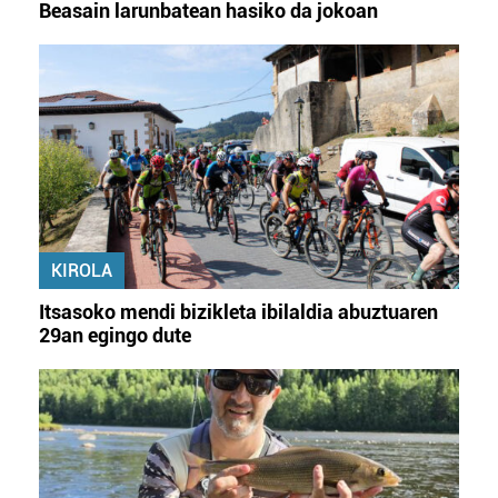
Beasain larunbatean hasiko da jokoan
KIROLA
Itsasoko mendi bizikleta ibilaldia abuztuaren
29an egingo dute