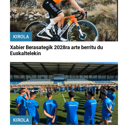
KIROLA
Xabier Berasategik 2028ra arte berritu du
Euskaltelekin
KIROLA