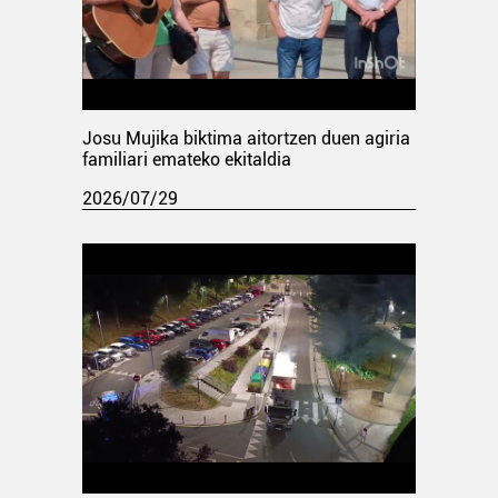
Josu Mujika biktima aitortzen duen agiria
familiari emateko ekitaldia
2026/07/29