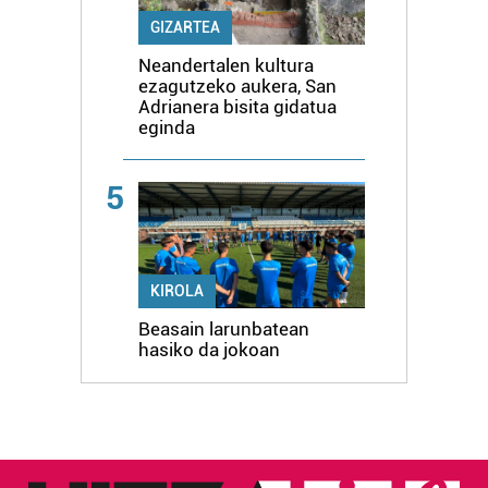
GIZARTEA
Neandertalen kultura
ezagutzeko aukera, San
Adrianera bisita gidatua
eginda
5
KIROLA
Beasain larunbatean
hasiko da jokoan