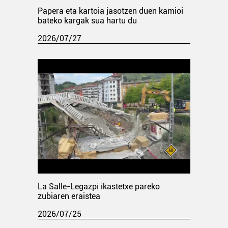
Papera eta kartoia jasotzen duen kamioi
bateko kargak sua hartu du
2026/07/27
La Salle-Legazpi ikastetxe pareko
zubiaren eraistea
2026/07/25