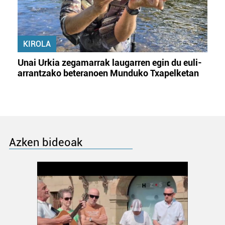
KIROLA
Unai Urkia zegamarrak laugarren egin du euli-
arrantzako beteranoen Munduko Txapelketan
Azken bideoak