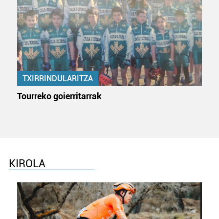
TXIRRINDULARITZA
Tourreko goierritarrak
KIROLA