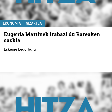
EKONOMIA
GIZARTEA
Eugenia Martinek irabazi du Bareaken
saskia
Eskeine Legorburu