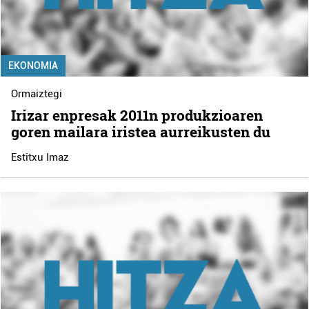
EKONOMIA
Ormaiztegi
Irizar enpresak 2011n produkzioaren
goren mailara iristea aurreikusten du
Estitxu Imaz