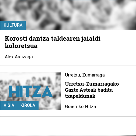
KULTURA
Korosti dantza taldearen jaialdi
koloretsua
Alex Areizaga
Urretxu
,
Zumarraga
Urretxu-Zumarragako
Gazte Asteak baditu
txapeldunak
AISIA
KIROLA
Goierriko Hitza