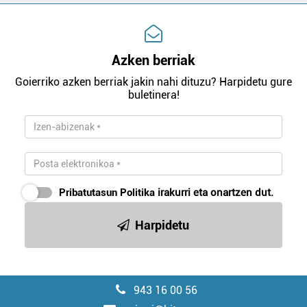
Azken berriak
Goierriko azken berriak jakin nahi dituzu? Harpidetu gure
buletinera!
Pribatutasun Politika
irakurri eta onartzen dut.
Harpidetu
943 16 00 56