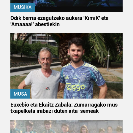
MUSIKA
Odik berria ezagutzeko aukera 'KimiK' eta
'Amaaaa!' abestiekin
MUSA
Euxebio eta Ekaitz Zabala: Zumarragako mus
txapelketa irabazi duten aita-semeak