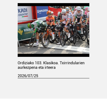
Ordiziako 103. Klasikoa. Txirrindularien
aurkezpena eta irteera
2026/07/25