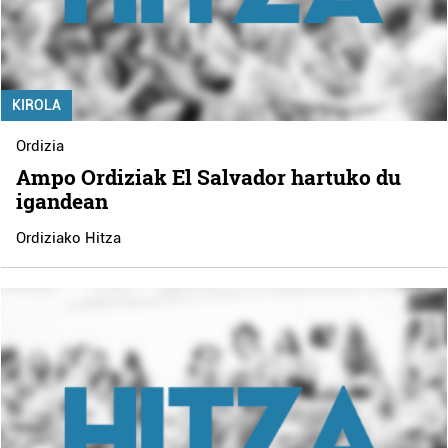
KIROLA
Ordizia
Ampo Ordiziak El Salvador hartuko du
igandean
Ordiziako Hitza