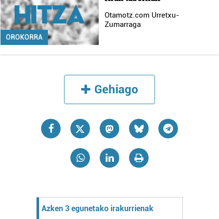
Otamotz.com Urretxu-
Zumarraga
OROKORRA
Gehiago
Azken 3 egunetako irakurrienak