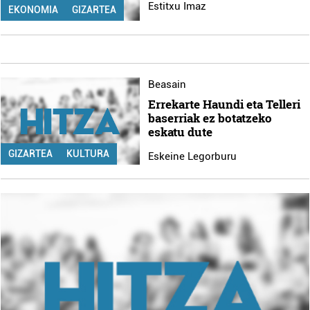
Estitxu Imaz
EKONOMIA
GIZARTEA
Beasain
Errekarte Haundi eta Telleri
baserriak ez botatzeko
eskatu dute
GIZARTEA
KULTURA
Eskeine Legorburu