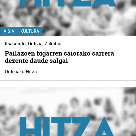
AISIA
KULTURA
Itsasondo
,
Ordizia
,
Zaldibia
Pailazoen bigarren saiorako sarrera
dezente daude salgai
Ordiziako Hitza