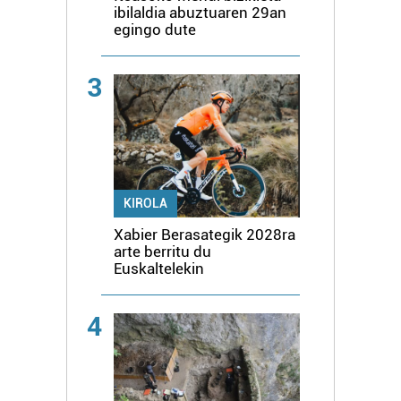
ibilaldia abuztuaren 29an
egingo dute
3
KIROLA
Xabier Berasategik 2028ra
arte berritu du
Euskaltelekin
4