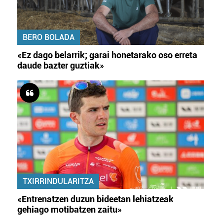
irakurri
BERO BOLADA
«Ez dago belarrik; garai honetarako oso erreta
daude bazter guztiak»
TXIRRINDULARITZA
«Entrenatzen duzun bideetan lehiatzeak
gehiago motibatzen zaitu»