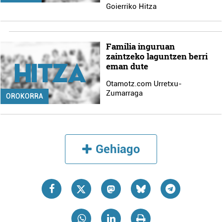
Goierriko Hitza
Familia inguruan
zaintzeko laguntzen berri
eman dute
Otamotz.com Urretxu-
Zumarraga
OROKORRA
Gehiago