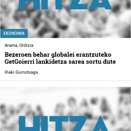
EKONOMIA
Arama
,
Ordizia
Bezeroen behar globalei erantzuteko
GetGoierri lankidetza sarea sortu dute
Iñaki Gurrutxaga