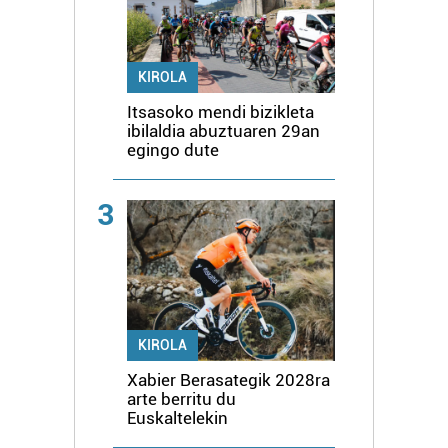
KIROLA
Itsasoko mendi bizikleta
ibilaldia abuztuaren 29an
egingo dute
3
KIROLA
Xabier Berasategik 2028ra
arte berritu du
Euskaltelekin