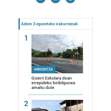
Azken 3 egunetako irakurrienak
1
HIRIGINTZA
Goierri Eskolara doan
errepideko biribilgunea
amaitu dute
2