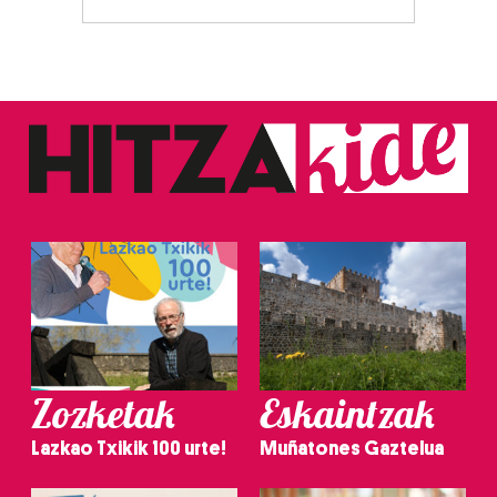
Zozketak
Eskaintzak
Lazkao Txikik 100 urte!
Muñatones Gaztelua