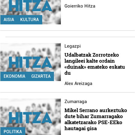
Goierriko Hitza
AISIA
KULTURA
Legazpi
Udalbatzak Zorrotzeko
langileei kalte ordain
«duinak» emateko eskatu
du
EKONOMIA
GIZARTEA
Alex Areizaga
Zumarraga
Mikel Serrano aurkeztuko
dute bihar Zumarragako
alkatetzarako PSE-EEko
hautagai gisa
POLITIKA