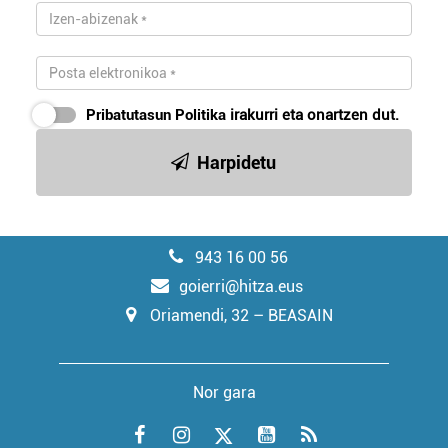
Pribatutasun Politika
irakurri eta onartzen dut.
Harpidetu
943 16 00 56
goierri@hitza.eus
Oriamendi, 32 – BEASAIN
Nor gara