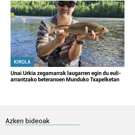
KIROLA
Unai Urkia zegamarrak laugarren egin du euli-
arrantzako beteranoen Munduko Txapelketan
Azken bideoak