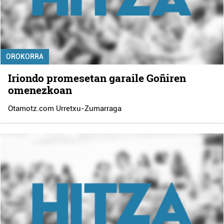
OROKORRA
Iriondo promesetan garaile Goñiren
omenezkoan
Otamotz.com Urretxu-Zumarraga