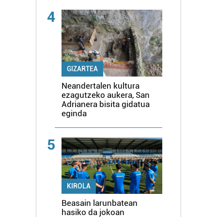
4
GIZARTEA
Neandertalen kultura
ezagutzeko aukera, San
Adrianera bisita gidatua
eginda
5
KIROLA
Beasain larunbatean
hasiko da jokoan