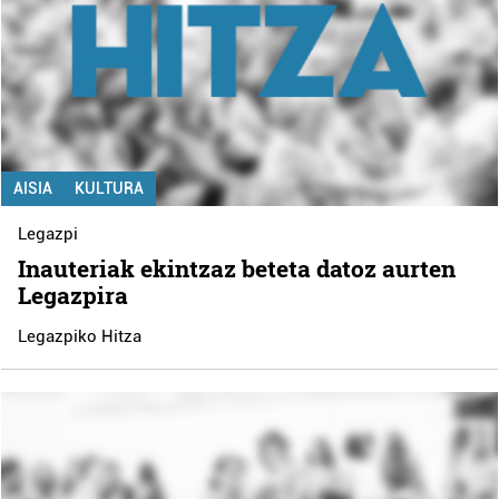
AISIA
KULTURA
Legazpi
Inauteriak ekintzaz beteta datoz aurten
Legazpira
Legazpiko Hitza