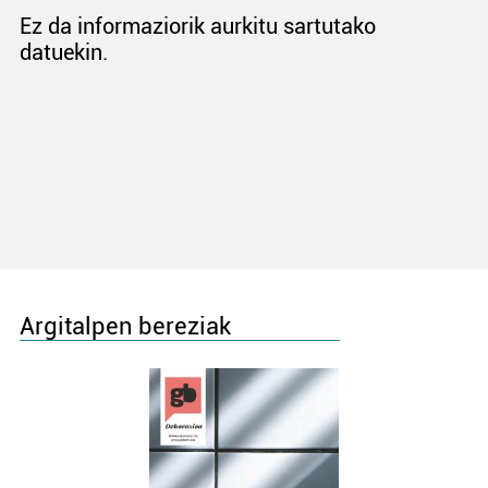
Ez da informaziorik aurkitu sartutako
datuekin.
Argitalpen bereziak