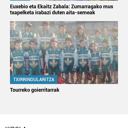
Euxebio eta Ekaitz Zabala: Zumarragako mus
txapelketa irabazi duten aita-semeak
TXIRRINDULARITZA
Tourreko goierritarrak