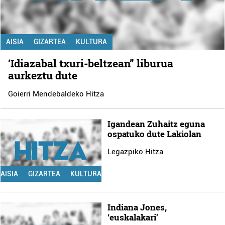
AISIA
GIZARTEA
KULTURA
‘Idiazabal txuri-beltzean” liburua
aurkeztu dute
Goierri Mendebaldeko Hitza
Igandean Zuhaitz eguna
ospatuko dute Lakiolan
Legazpiko Hitza
AISIA
GIZARTEA
KULTURA
Indiana Jones,
‘euskalakari’