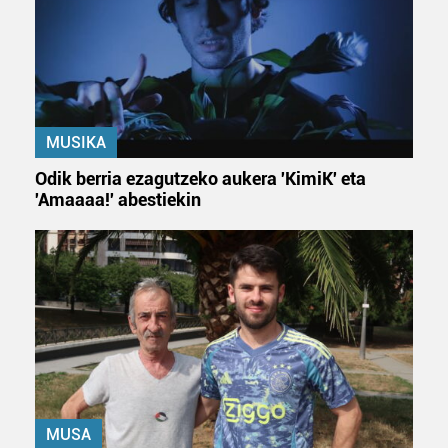
MUSIKA
Odik berria ezagutzeko aukera 'KimiK' eta
'Amaaaa!' abestiekin
MUSA