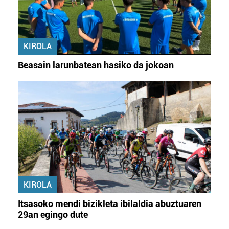
KIROLA
Beasain larunbatean hasiko da jokoan
KIROLA
Itsasoko mendi bizikleta ibilaldia abuztuaren
29an egingo dute