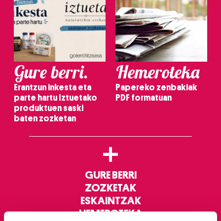
Gure berri.
Hemeroteka
Erantzun inkesta eta
Papereko zenbakiak
parte hartu Iztuetako
PDF formatuan
produktuen saski
baten zozketan
+
GURE BERRI
ZOZKETAK
ESKAINTZAK
HEMEROTEKA