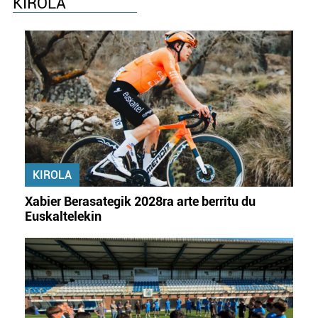
KIROLA
KIROLA
Xabier Berasategik 2028ra arte berritu du
Euskaltelekin