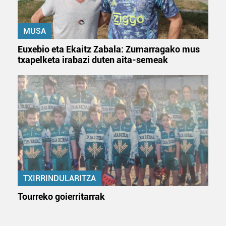
MUSA
Euxebio eta Ekaitz Zabala: Zumarragako mus
txapelketa irabazi duten aita-semeak
TXIRRINDULARITZA
Tourreko goierritarrak