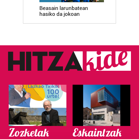
Beasain larunbatean
hasiko da jokoan
Zozketak
Eskaintzak