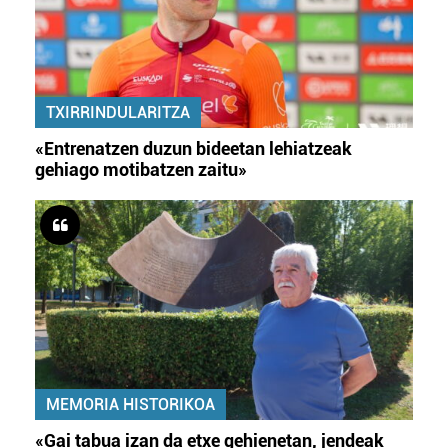
TXIRRINDULARITZA
«Entrenatzen duzun bideetan lehiatzeak
gehiago motibatzen zaitu»
MEMORIA HISTORIKOA
«Gai tabua izan da etxe gehienetan, jendeak