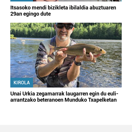
Itsasoko mendi bizikleta ibilaldia abuztuaren
29an egingo dute
KIROLA
Unai Urkia zegamarrak laugarren egin du euli-
arrantzako beteranoen Munduko Txapelketan