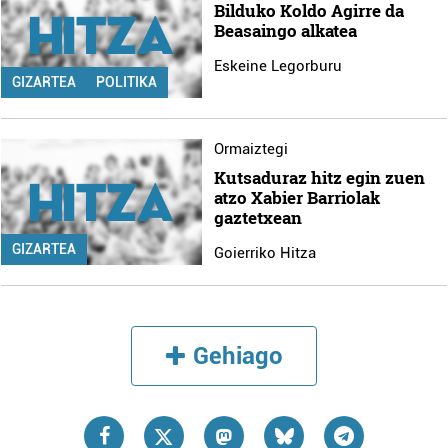
Bilduko Koldo Agirre da
Beasaingo alkatea
Eskeine Legorburu
GIZARTEA
POLITIKA
Ormaiztegi
Kutsaduraz hitz egin zuen
atzo Xabier Barriolak
gaztetxean
GIZARTEA
Goierriko Hitza
Gehiago