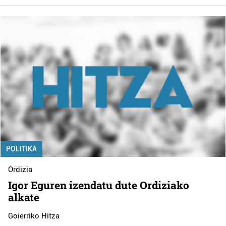
POLITIKA
Ordizia
Igor Eguren izendatu dute Ordiziako
alkate
Goierriko Hitza