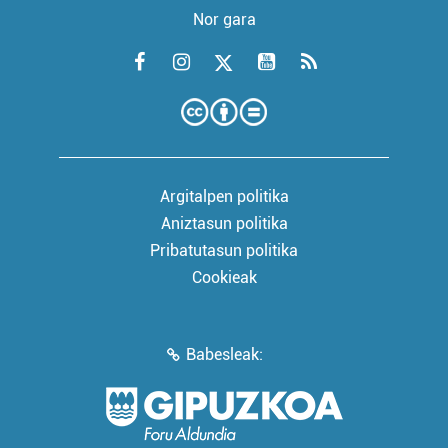
Nor gara
Argitalpen politika
Aniztasun politika
Pribatutasun politika
Cookieak
Babesleak: