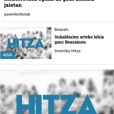
jaietan
goierrikofestak
Beasain
Sukaldarien arteko lehia
gaur Beasainen
Goierriko Hitza
AISIA