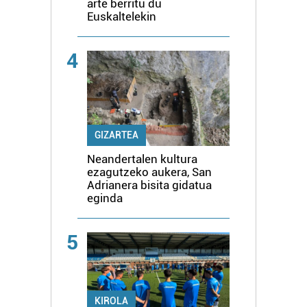
arte berritu du
Euskaltelekin
4
GIZARTEA
Neandertalen kultura
ezagutzeko aukera, San
Adrianera bisita gidatua
eginda
5
KIROLA