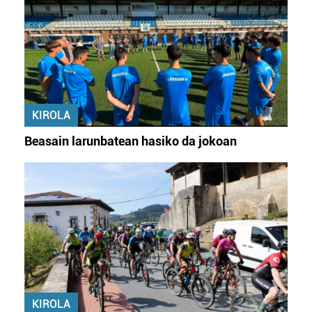
KIROLA
Beasain larunbatean hasiko da jokoan
KIROLA