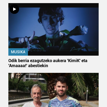
MUSIKA
Odik berria ezagutzeko aukera 'KimiK' eta
'Amaaaa!' abestiekin