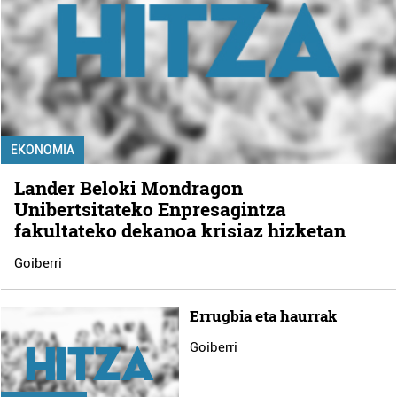
EKONOMIA
Lander Beloki Mondragon
Unibertsitateko Enpresagintza
fakultateko dekanoa krisiaz hizketan
Goiberri
Errugbia eta haurrak
Goiberri