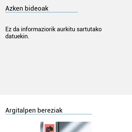
Azken bideoak
Ez da informaziorik aurkitu sartutako
datuekin.
Argitalpen bereziak