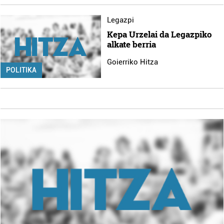
Legazpi
Kepa Urzelai da Legazpiko
alkate berria
Goierriko Hitza
POLITIKA