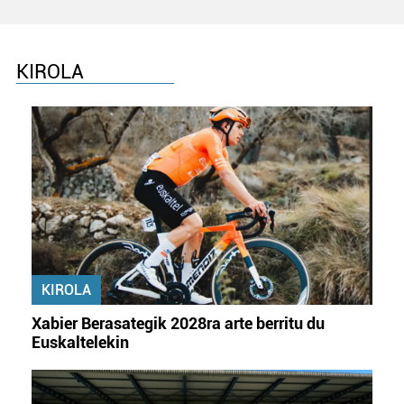
KIROLA
KIROLA
Xabier Berasategik 2028ra arte berritu du
Euskaltelekin