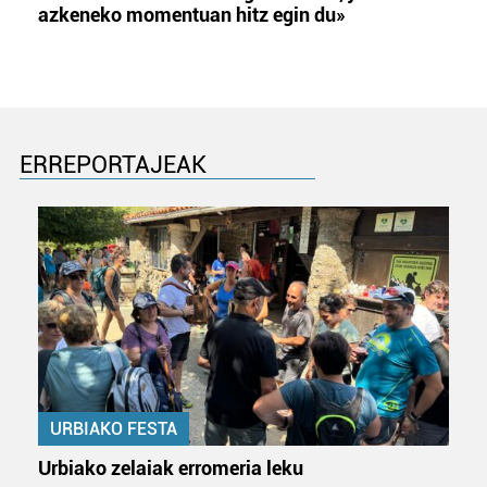
azkeneko momentuan hitz egin du»
ERREPORTAJEAK
URBIAKO FESTA
Urbiako zelaiak erromeria leku