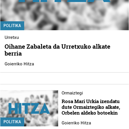
POLITIKA
Urretxu
Oihane Zabaleta da Urretxuko alkate
berria
Goierriko Hitza
Ormaiztegi
Rosa Mari Urkia izendatu
dute Ormaiztegiko alkate,
Orbelen aldeko botoekin
POLITIKA
Goierriko Hitza