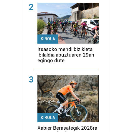
2
KIROLA
Itsasoko mendi bizikleta
ibilaldia abuztuaren 29an
egingo dute
3
KIROLA
Xabier Berasategik 2028ra