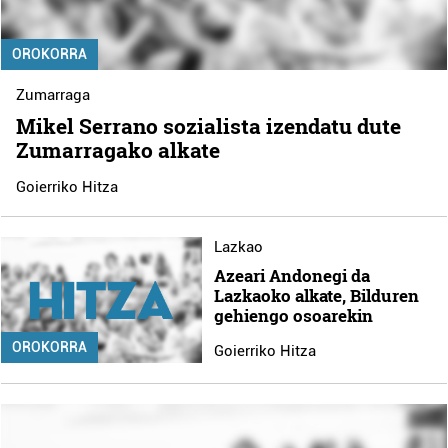
OROKORRA
Zumarraga
Mikel Serrano sozialista izendatu dute
Zumarragako alkate
Goierriko Hitza
Lazkao
Azeari Andonegi da
Lazkaoko alkate, Bilduren
gehiengo osoarekin
OROKORRA
Goierriko Hitza