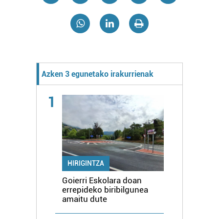
Azken 3 egunetako irakurrienak
1
HIRIGINTZA
Goierri Eskolara doan
errepideko biribilgunea
amaitu dute