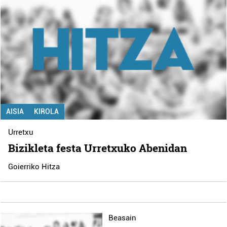
AISIA
KIROLA
Urretxu
Bizikleta festa Urretxuko Abenidan
Goierriko Hitza
Beasain