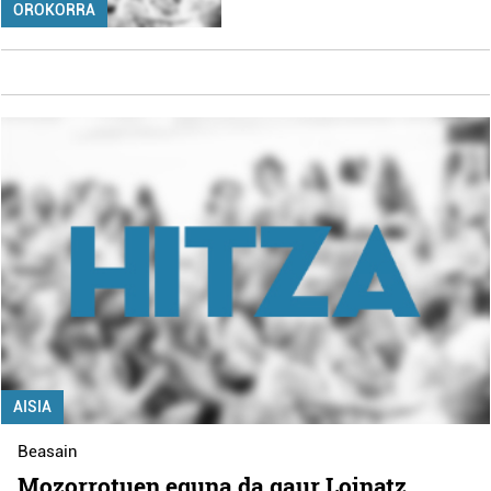
OROKORRA
AISIA
Beasain
Mozorrotuen eguna da gaur Loinatz