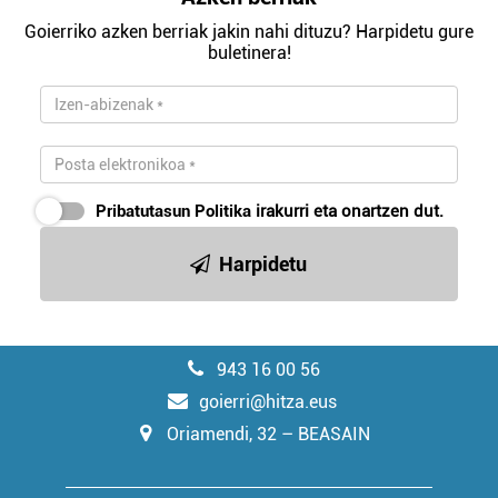
Goierriko azken berriak jakin nahi dituzu? Harpidetu gure
buletinera!
Pribatutasun Politika
irakurri eta onartzen dut.
Harpidetu
943 16 00 56
goierri@hitza.eus
Oriamendi, 32 – BEASAIN