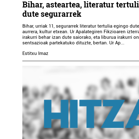
Bihar, asteartea, literatur tertul
dute segurarrek
Bihar, urriak 11, segurarrek literatur tertulia egingo dut
aurrera, kultur etxean. Ur Apalategiren Fikzioaren izterr
irakurri behar izan dute saiorako, eta liburua irakurri 
sentsazioak partekatuko dituzte, bertan. Ur Ap...
Estitxu Imaz