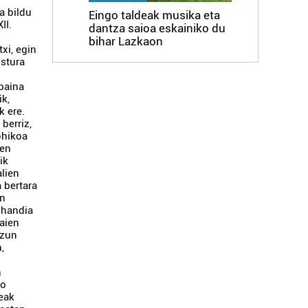
a bildu
Eingo taldeak musika eta
II.
dantza saioa eskainiko du
bihar Lazkaon
txi, egin
ustura
baina
ik,
k ere.
berriz,
ohikoa
een
ik
alien
 bertara
en
s handia
raien
tzun
,
n
ko
deak