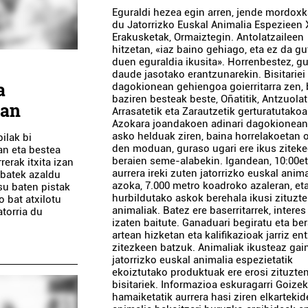
Eguraldi hezea egin arren, jende mordoxk
du Jatorrizko Euskal Animalia Espezieen X
Erakusketak, Ormaiztegin. Antolatzaileen
hitzetan, «iaz baino gehiago, eta ez da gu
duen eguraldia ikusita». Horrenbestez, g
daude jasotako erantzunarekin. Bisitariei
a
dagokionean gehiengoa goierritarra zen, 
baziren besteak beste, Oñatitik, Antzuolat
ian
Arrasatetik eta Zarautzetik gerturatutakoa
Azokara joandakoen adinari dagokionean 
asko helduak ziren, baina horrelakoetan 
ilak bi
den moduan, guraso ugari ere ikus zitek
an eta bestea
beraien seme-alabekin. Igandean, 10:00et
erak itxita izan
aurrera ireki zuten jatorrizko euskal anim
o batek azaldu
azoka, 7.000 metro koadroko azaleran, eta
su baten pistak
hurbildutako askok berehala ikusi zituzt
o bat atxilotu
animaliak. Batez ere baserritarrek, intere
atorria du
izaten baitute. Ganaduari begiratu eta be
artean hizketan eta kalifikazioak jarriz en
zitezkeen batzuk. Animaliak ikusteaz gain
jatorrizko euskal animalia espezietatik
ekoiztutako produktuak ere erosi zituzte
bisitariek. Informazioa eskuragarri Goize
hamaiketatik aurrera hasi ziren elkarteki