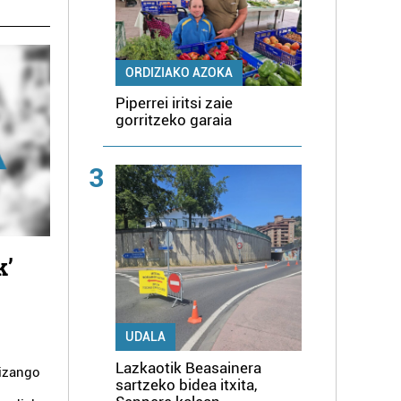
ORDIZIAKO AZOKA
Piperrei iritsi zaie
gorritzeko garaia
3
k’
UDALA
Lazkaotik Beasainera
 izango
sartzeko bidea itxita,
k