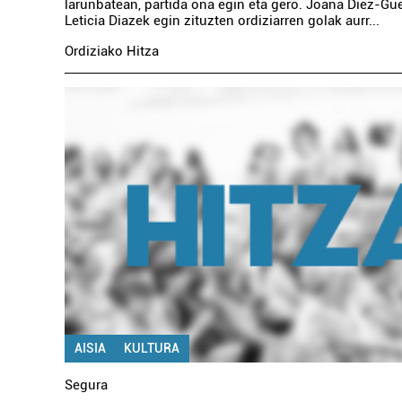
larunbatean, partida ona egin eta gero. Joana Diez-G
Leticia Diazek egin zituzten ordiziarren golak aurr...
Ordiziako Hitza
AISIA
KULTURA
Segura