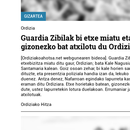
GIZARTEA
Ordizia
Guardia Zibilak bi etxe miatu et
gizonezko bat atxilotu du Ordiz
[Ordiziakoahotsa.net webgunearen bideoa]. Guardia Zib
etxebizitza miatu ditu gaur, Ordizian; bata Kale Nagusi
Santamaria kalean. Goiz osoan zehar, bi kale horien sarr
dituzte, eta presentzia poliziala handia izan da, lekuk
duenez. Antza denez, Nafarroan egindako lapurreta ka
eraman ditu Ordiziara. Etxe horietako batean, gizonezk
dute, ustez lapurretekin lotura duelakoan. Errumaniar j
atxilotuak.
Ordiziako Hitza