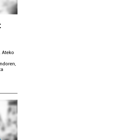
t
. Ateko
ondoren,
ta