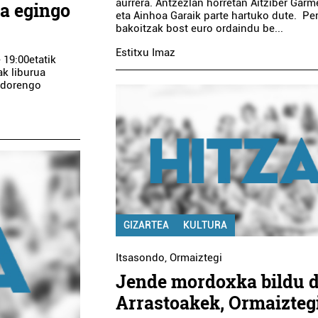
aurrera. Antzezlan horretan Aitziber Gar
ia egingo
eta Ainhoa Garaik parte hartuko dute. Pe
bakoitzak bost euro ordaindu be...
Estitxu Imaz
e 19:00etatik
ak liburua
ondorengo
GIZARTEA
KULTURA
Itsasondo
,
Ormaiztegi
Jende mordoxka bildu 
Arrastoakek, Ormaizteg