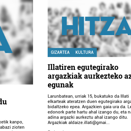
GIZARTEA
KULTURA
Illatiren egutegirako
argazkiak aurkezteko a
egunak
Larunbatean, urriak 15, bukatuko da Illati
du
elkarteak ateratzen duen egutegirako arg
bidaltzeko epea. Argazkien gaia ura da. L
edonork parte hartu ahal izango du, eta n
adina argazki aurkeztu ahal izango ditu.
xetik kanpo,
Argazkiak aldaize.illati@gmai...
rabazi zioten