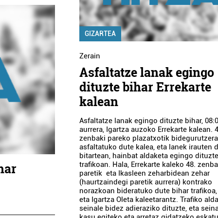
GIZARTEA
Zerain
Asfaltatze lanak egingo
dituzte bihar Errekarte
kalean
Asfaltatze lanak egingo dituzte bihar, 08:
aurrera, Igartza auzoko Errekarte kalean. 
zenbaki pareko plazatxotik bidegurutzer
asfaltatuko dute kalea, eta lanek irauten 
bitartean, hainbat aldaketa egingo dituzt
trafikoan. Hala, Errekarte kaleko 48. zenba
har
paretik eta Ikasleen zeharbidean zehar
(haurtzaindegi paretik aurrera) kontrako
norazkoan bideratuko dute bihar trafikoa,
eta Igartza Oleta kaleetarantz. Trafiko ald
seinale bidez adieraziko dituzte, eta seina
kasu egiteko eta arretaz gidatzeko eskat