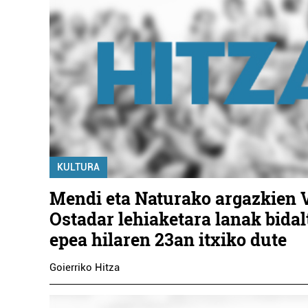
KULTURA
Mendi eta Naturako argazkien V
Ostadar lehiaketara lanak bida
epea hilaren 23an itxiko dute
Goierriko Hitza