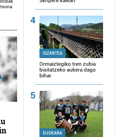
Senpere kalean
mendiak
rtsona
4
GIZARTEA
Ormaiztegiko tren zubia
bisitatzeko aukera dago
bihar
5
du
in
EUSKARA