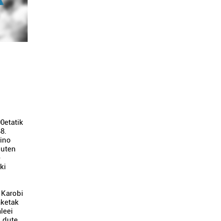
00etatik
48.
aino
duten
e
ki
 Karobi
aketak
leei
u dute