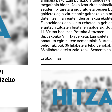
animalia bakoitzari buruzko argibideak e
megafonia bidez. Asko izan ziren animali
zeuden itxituretara inguratu eta beraiei 
galderak egin zituztenak: galtzeko zein a
duten, zein lan egiten den arriskua ekidi
Elkartekideek ahalik eta xehetasun gehie
erantzun zituzten bisitarien galderak. Go
11:30etan hasi zen Pottoka Arrazaren
Gipuzkoako VIII. Txapelketa. Lau sailetan
banatuta egin zuten: sementalak, 3 urteti
behorrak, 6tik 36 hilabete arteko behokak 
36 hilabete arteko zaldikoak. Sementalen, [
Estitxu Imaz
I.
ltzeko