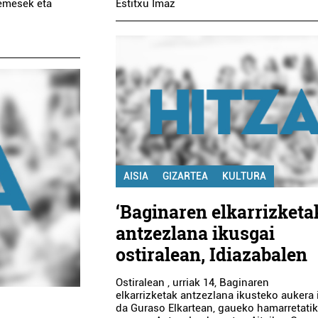
uemesek eta
Estitxu Imaz
AISIA
GIZARTEA
KULTURA
‘Baginaren elkarrizketa
antzezlana ikusgai
ostiralean, Idiazabalen
Ostiralean , urriak 14, Baginaren
elkarrizketak antzezlana ikusteko aukera
da Guraso Elkartean, gaueko hamarretati