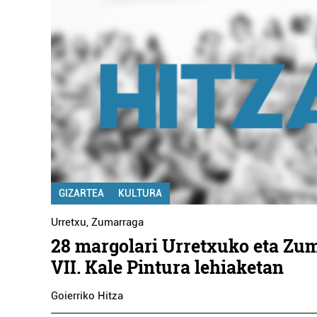
GIZARTEA
KULTURA
Urretxu
,
Zumarraga
28 margolari Urretxuko eta Zu
VII. Kale Pintura lehiaketan
Goierriko Hitza