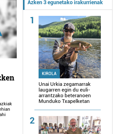
Azken 3 egunetako irakurrienak
1
KIROLA
zken
Unai Urkia zegamarrak
laugarren egin du euli-
arrantzako beteranoen
Munduko Txapelketan
azkiak
ehian
ahi
2