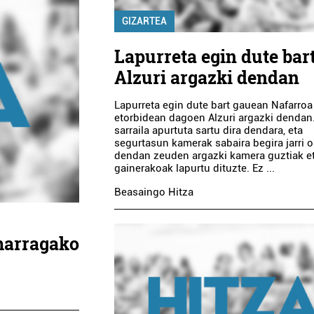
GIZARTEA
Lapurreta egin dute bar
Alzuri argazki dendan
Lapurreta egin dute bart gauean Nafarroa
etorbidean dagoen Alzuri argazki dendan
sarraila apurtuta sartu dira dendara, eta
segurtasun kamerak sabaira begira jarri 
dendan zeuden argazki kamera guztiak e
gainerakoak lapurtu dituzte. Ez ...
Beasaingo Hitza
marragako