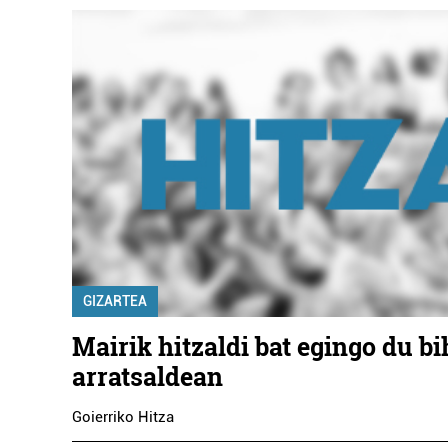
GIZARTEA
Mairik hitzaldi bat egingo du bi
arratsaldean
Goierriko Hitza