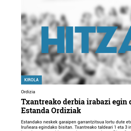
KIROLA
Ordizia
Txantreako derbia irabazi egin 
Estanda Ordiziak
Estandako neskek garaipen garrantzitsua lortu dute et
Iruñeara egindako bisitan. Txantreako taldeari 1 eta 3 i