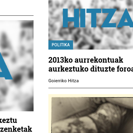
POLITIKA
2013ko aurrekontuak
aurkeztuko dituzte foro
Goierriko Hitza
keztu
uzenketak