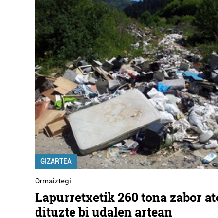
GIZARTEA
Ormaiztegi
Lapurretxetik 260 tona zabor at
dituzte bi udalen artean