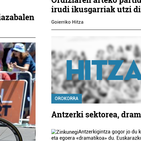
irudi ikusgarriak utzi d
iazabalen
Goierriko Hitza
OROKORRA
Antzerki sektorea, dra
Antzerkigintza gogor jo du k
eta egoera «dramatikoa» du. Euskarazk