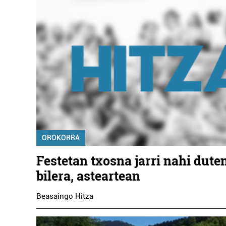
OROKORRA
Festetan txosna jarri nahi dute
bilera, asteartean
Beasaingo Hitza