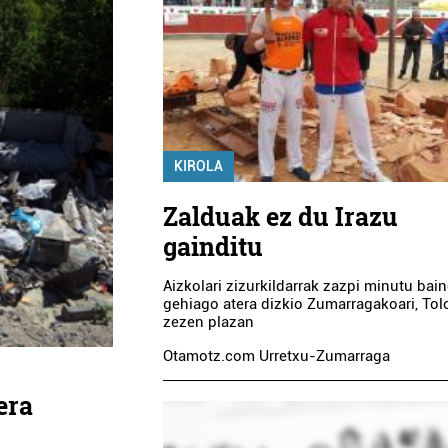
KIROLA
Zalduak ez du Irazu
gainditu
Aizkolari zizurkildarrak zazpi minutu bai
gehiago atera dizkio Zumarragakoari, To
zezen plazan
Otamotz.com Urretxu-Zumarraga
era