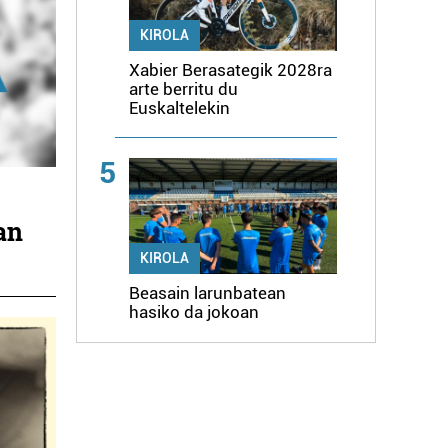
KIROLA
Xabier Berasategik 2028ra
arte berritu du
Euskaltelekin
5
an
KIROLA
Beasain larunbatean
hasiko da jokoan