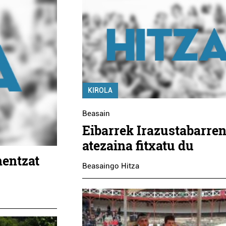
KIROLA
Beasain
Eibarrek Irazustabarre
atezaina fitxatu du
nentzat
Beasaingo Hitza