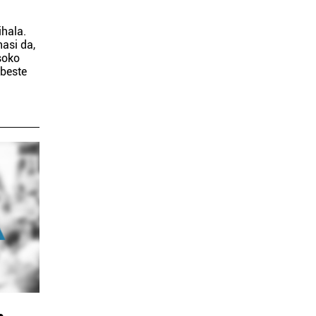
ihala.
asi da,
soko
 beste