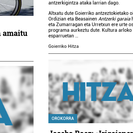
antzerkigintza ataka larrian dago.
Altxatu dute Goierriko antzeztokietako o
Ordizian eta Beasainen
Antzerki garaia
h
eta Zumarragan eta Urretxun ere urte o
programa aurkeztu dute. Kultura arloko
n amaitu
esparruetan …
Goierriko Hitza
OROKORRA