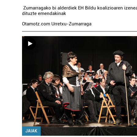
Zumarragako bi alderdiek EH Bildu koalizioaren izene
dituzte emendakinak
Otamotz.com Urretxu-Zumarraga
JAIAK