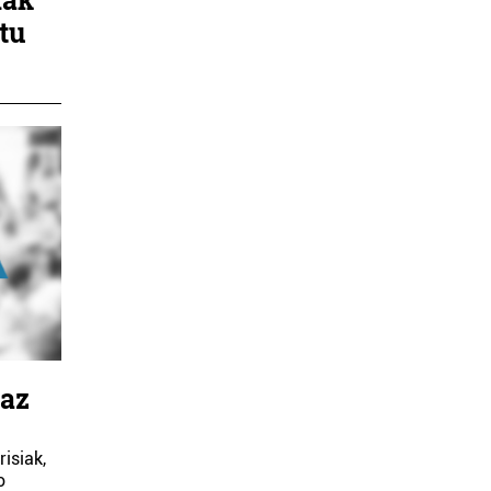
itu
maz
risiak,
o