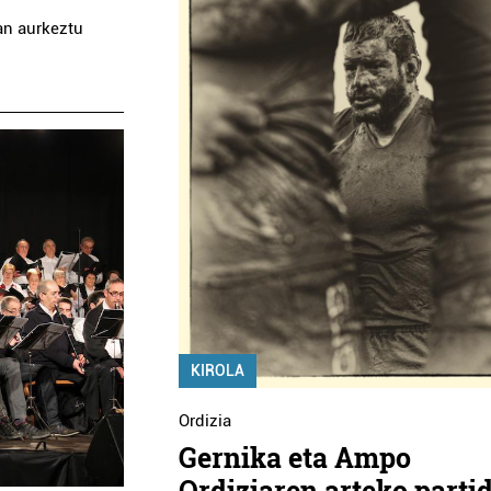
an aurkeztu
KIROLA
Ordizia
Gernika eta Ampo
Ordiziaren arteko parti