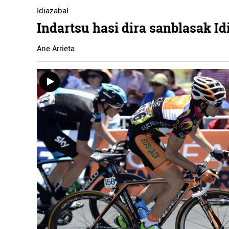
Idiazabal
Indartsu hasi dira sanblasak Id
Ane Arrieta