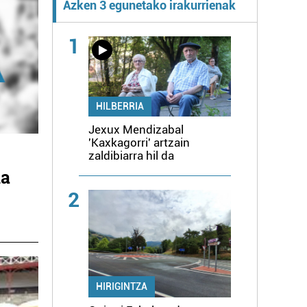
Azken 3 egunetako irakurrienak
1
HILBERRIA
Jexux Mendizabal
'Kaxkagorri' artzain
zaldibiarra hil da
na
2
HIRIGINTZA