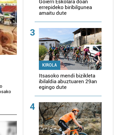
Goierri Eskolara doan
errepideko biribilgunea
amaitu dute
3
KIROLA
Itsasoko mendi bizikleta
ibilaldia abuztuaren 29an
no
egingo dute
losako
4