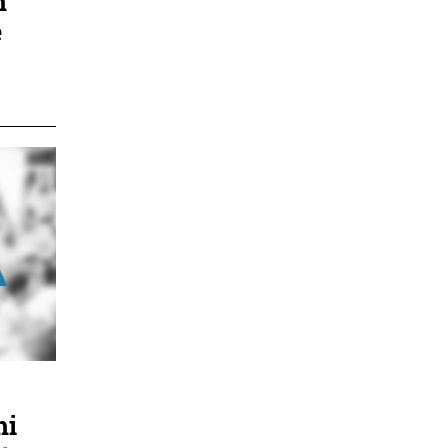
n
e
hi