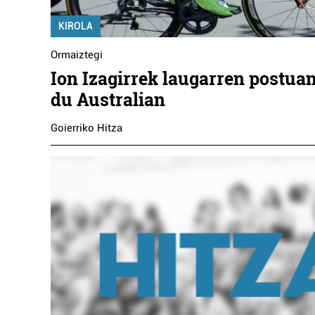
KIROLA
Ormaiztegi
Ion Izagirrek laugarren postua
du Australian
Goierriko Hitza