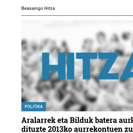
Beasaingo Hitza
POLITIKA
Aralarrek eta Bilduk batera aur
dituzte 2013ko aurrekontuen z