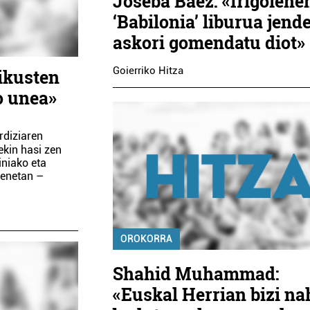
Joseba Baez: «Irigoiene
‘Babilonia’ liburua jend
askori gomendatu diot»
Goierriko Hitza
 ikusten
o unea»
rdiziaren
ekin hasi zen
iniako eta
denetan –
OROKORRA
Shahid Muhammad:
«Euskal Herrian bizi na