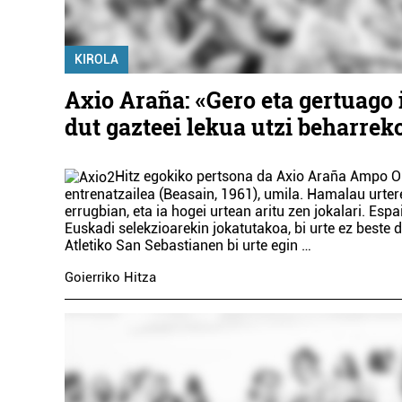
KIROLA
Axio Araña: «Gero eta gertuago
dut gazteei lekua utzi beharrek
Hitz egokiko pertsona da Axio Araña Ampo O
entrenatzailea (Beasain, 1961), umila. Hamalau urter
errugbian, eta ia hogei urtean aritu zen jokalari. Espa
Euskadi selekzioarekin jokatutakoa, bi urte ez beste 
Atletiko San Sebastianen bi urte egin …
Goierriko Hitza