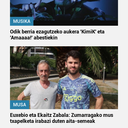
MUSIKA
Odik berria ezagutzeko aukera 'KimiK' eta
'Amaaaa!' abestiekin
MUSA
Euxebio eta Ekaitz Zabala: Zumarragako mus
txapelketa irabazi duten aita-semeak