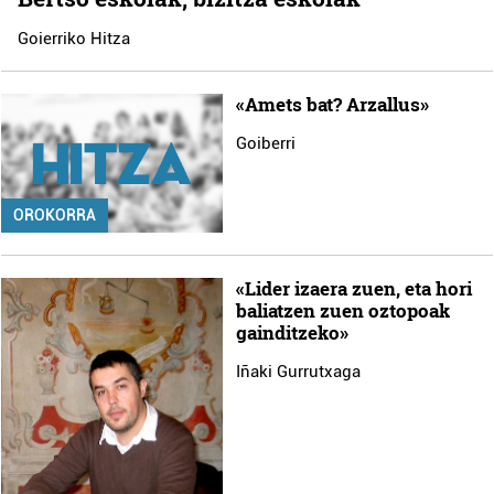
Goierriko Hitza
«Amets bat? Arzallus»
Goiberri
OROKORRA
«Lider izaera zuen, eta hori
baliatzen zuen oztopoak
gainditzeko»
Iñaki Gurrutxaga