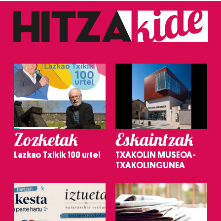
Zozketak
Eskaintzak
Lazkao Txikik 100 urte!
TXAKOLIN MUSEOA-
TXAKOLINGUNEA