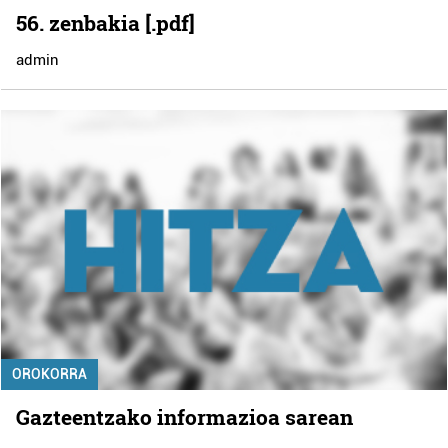
56. zenbakia [.pdf]
admin
OROKORRA
Gazteentzako informazioa sarean