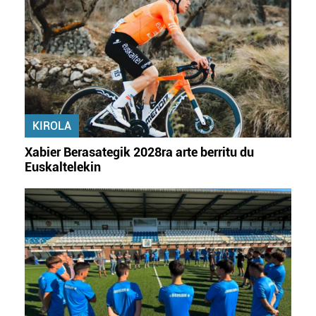
KIROLA
Xabier Berasategik 2028ra arte berritu du
Euskaltelekin