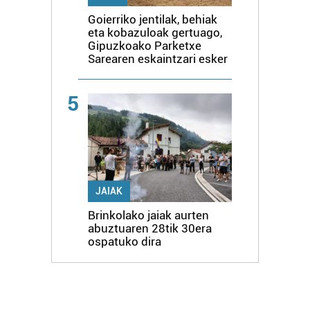
Goierriko jentilak, behiak
eta kobazuloak gertuago,
Gipuzkoako Parketxe
Sarearen eskaintzari esker
5
JAIAK
Brinkolako jaiak aurten
abuztuaren 28tik 30era
ospatuko dira