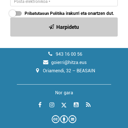
Pribatutasun Politika
irakurri eta onartzen dut.
Harpidetu
943 16 00 56
goierri@hitza.eus
Oriamendi, 32 – BEASAIN
Nor gara