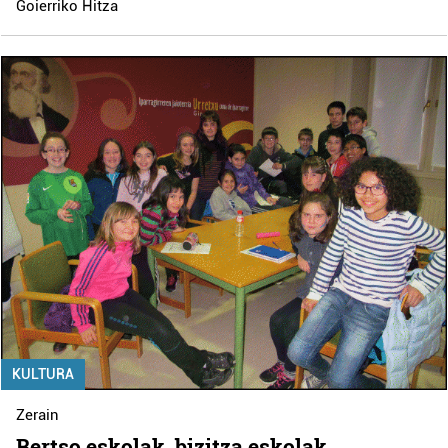
Goierriko Hitza
KULTURA
Zerain
Bertso eskolak, bizitza eskolak