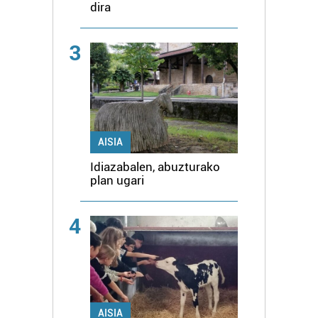
dira
3
AISIA
Idiazabalen, abuzturako
plan ugari
4
AISIA