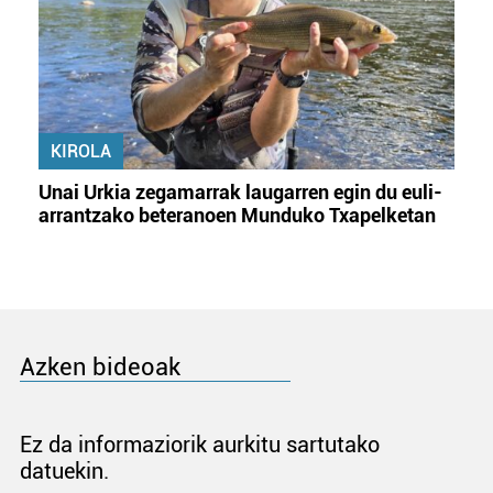
KIROLA
Unai Urkia zegamarrak laugarren egin du euli-
arrantzako beteranoen Munduko Txapelketan
Azken bideoak
Ez da informaziorik aurkitu sartutako
datuekin.