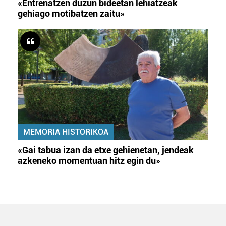
«Entrenatzen duzun bideetan lehiatzeak
zure baimena Cookieen adierazpenean.
gehiago motibatzen zaitu»
Webgune honek cookie propioak eta hirugarrenen cookie-
fitxategiak erabiltzen ditu. Zure esperientzia eta
zerbitzuak hobetzeko asmoz, cookie teknologiaz
baliatzen gara. Ohar hau onartuz gero, teknologia hori
erabiltzeko baimen esplizitua ematen diguzu.
Gehiago
irakurri
MEMORIA HISTORIKOA
«Gai tabua izan da etxe gehienetan, jendeak
azkeneko momentuan hitz egin du»