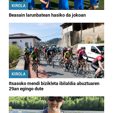
KIROLA
Beasain larunbatean hasiko da jokoan
KIROLA
Itsasoko mendi bizikleta ibilaldia abuztuaren
29an egingo dute