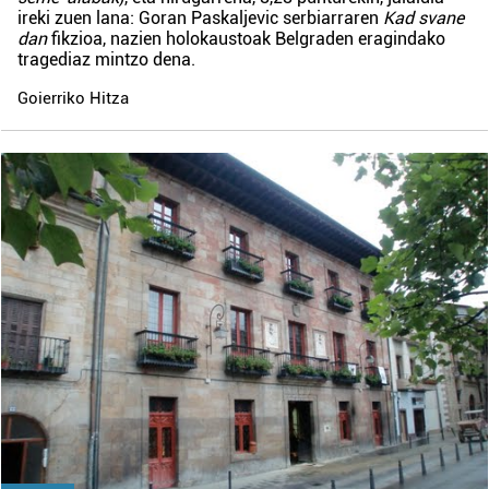
ireki zuen lana: Goran Paskaljevic serbiarraren
Kad svane
dan
fikzioa, nazien holokaustoak Belgraden eragindako
tragediaz mintzo dena.
Goierriko Hitza