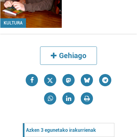
KULTURA
Gehiago
Azken 3 egunetako irakurrienak