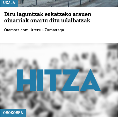
UDALA
Diru laguntzak eskatzeko arauen
oinarriak onartu ditu udalbatzak
Otamotz.com Urretxu-Zumarraga
OROKORRA