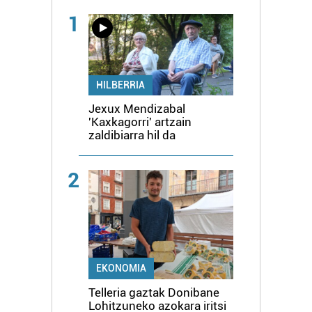
1
HILBERRIA
Jexux Mendizabal
'Kaxkagorri' artzain
zaldibiarra hil da
2
EKONOMIA
Telleria gaztak Donibane
Lohitzuneko azokara iritsi