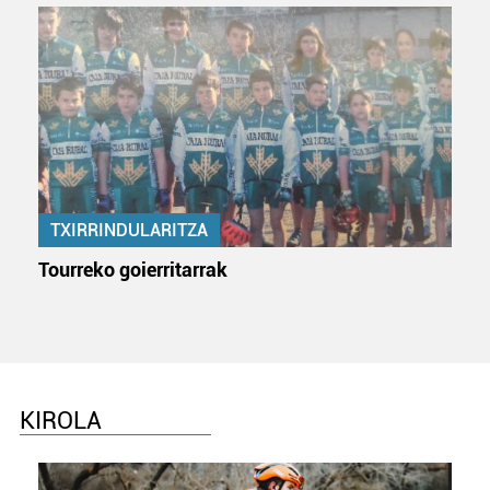
TXIRRINDULARITZA
Tourreko goierritarrak
KIROLA