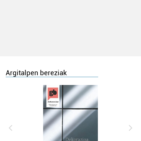
Argitalpen bereziak