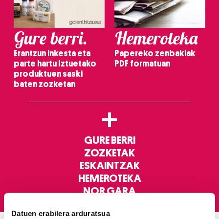
Gure berri.
Hemeroteka
Erantzun inkesta eta
Papereko zenbakiak
parte hartu Iztuetako
PDF formatuan
produktuen saski
baten zozketan
+
GURE BERRI
ZOZKETAK
ESKAINTZAK
HEMEROTEKA
NOR GARA
Datuen erabilera arduratsua