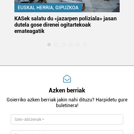
EUSKAL HERRIA, GIPUZKOA
KASek salatu du «jazarpen poliziala» jasan
Pa
dutela gose direnei ogitartekoak
da
emateagatik
«s
Azken berriak
Goierriko azken berriak jakin nahi dituzu? Harpidetu gure
buletinera!