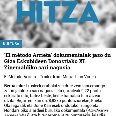
KULTURA
'El método Arrieta' dokumentalak jaso du
Giza Eskubideen Donostiako XI.
Zinemaldiko sari nagusia
El Método Arrieta - Trailer
from
Moriarti
on
Vimeo
.
Berria.info-
Ikusleek erabakitzen dute zein lani emango
zaion jaialdiko sari nagusia, eta garaileak 9,22 puntu
eskuratu ditu, batez beste, beste hamalau film atzean
utzita. Bigarren izan da, 8,83ko puntuaziorekin, Eneko
Olasagastik eta Jone Karresek ondutako Irungo eta
Hondarribiko alardeei buruzko dokumentala (
Alardearen
seme-alabak
), eta hirugarrena, 8,28 punturekin, jaialdia