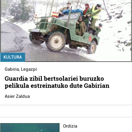
KULTURA
Gabiria
,
Legazpi
Guardia zibil bertsolariei buruzko
pelikula estreinatuko dute Gabirian
Asier Zaldua
Ordizia