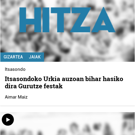
GIZARTEA
JAIAK
Itsasondo
Itsasondoko Urkia auzoan bihar hasiko
dira Gurutze festak
Aimar Maiz