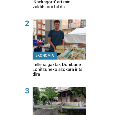
'Kaxkagorri' artzain
zaldibiarra hil da
2
EKONOMIA
Telleria gaztak Donibane
Lohitzuneko azokara iritsi
dira
3