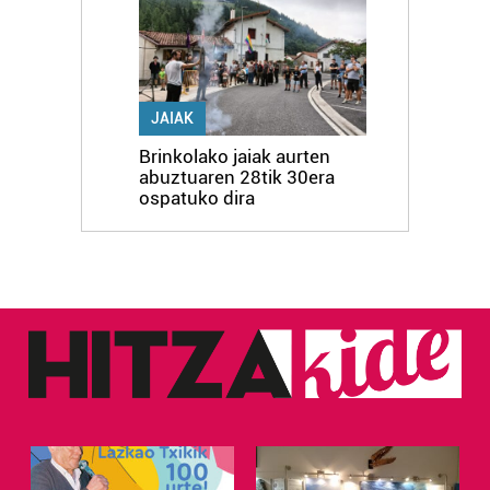
JAIAK
Brinkolako jaiak aurten
abuztuaren 28tik 30era
ospatuko dira