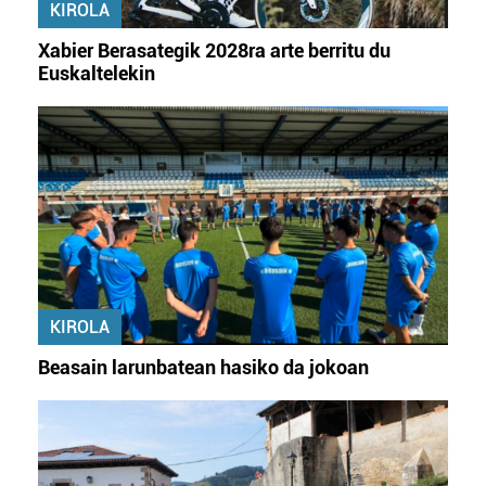
KIROLA
Xabier Berasategik 2028ra arte berritu du
Euskaltelekin
KIROLA
Beasain larunbatean hasiko da jokoan