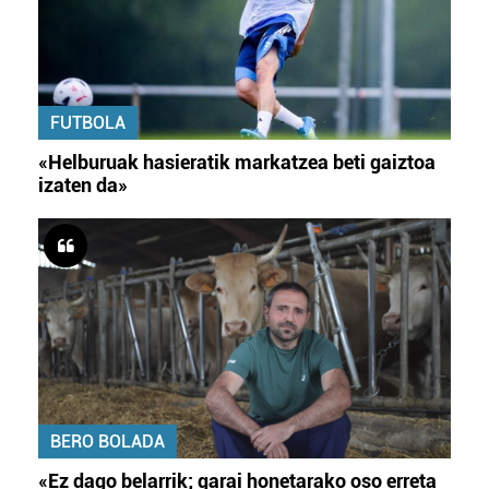
duten interes legitimoa eta horren aurka nola egin
dezakezun ikusteko.
Lortu zure datu pertsonalak prozesatzeko moduari
buruzko informazio gehiago eta ezarri zure lehentasunak
FUTBOLA
datuen atalean. Edozein unetan alda edo ken dezakezu
«Helburuak hasieratik markatzea beti gaiztoa
zure baimena Cookieen adierazpenean.
izaten da»
Webgune honek cookie propioak eta hirugarrenen cookie-
fitxategiak erabiltzen ditu. Zure esperientzia eta
zerbitzuak hobetzeko asmoz, cookie teknologiaz
baliatzen gara. Ohar hau onartuz gero, teknologia hori
erabiltzeko baimen esplizitua ematen diguzu.
Gehiago
irakurri
BERO BOLADA
«Ez dago belarrik; garai honetarako oso erreta