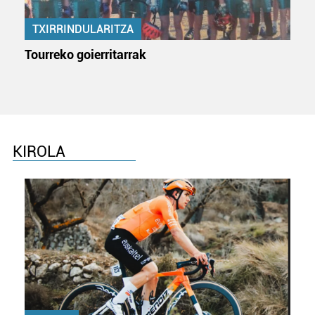
TXIRRINDULARITZA
Tourreko goierritarrak
KIROLA