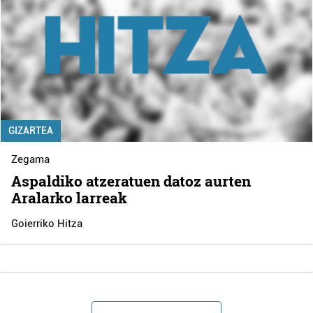
GIZARTEA
Zegama
Aspaldiko atzeratuen datoz aurten
Aralarko larreak
Goierriko Hitza