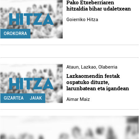
Pako Etxeberriaren
hitzaldia bihar udaletxean
Goierriko Hitza
OROKORRA
Ataun
,
Lazkao
,
Olaberria
Lazkaomendin festak
ospatuko dituzte,
larunbatean eta igandean
GIZARTEA
JAIAK
Aimar Maiz