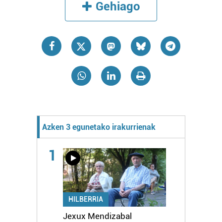
Gehiago
Azken 3 egunetako irakurrienak
1
HILBERRIA
Jexux Mendizabal