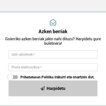
Azken berriak
Goierriko azken berriak jakin nahi dituzu? Harpidetu gure
buletinera!
Pribatutasun Politika
irakurri eta onartzen dut.
Harpidetu