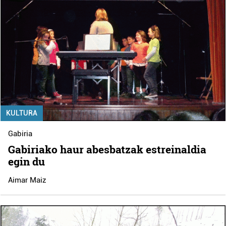
KULTURA
Gabiria
Gabiriako haur abesbatzak estreinaldia
egin du
Aimar Maiz