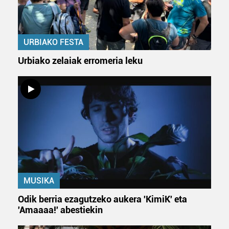
URBIAKO FESTA
Urbiako zelaiak erromeria leku
MUSIKA
Odik berria ezagutzeko aukera 'KimiK' eta
'Amaaaa!' abestiekin