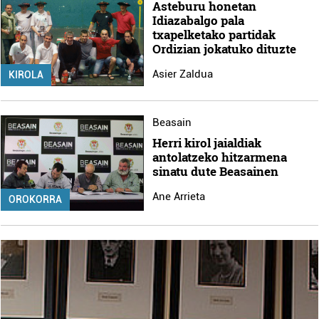
Asteburu honetan
Idiazabalgo pala
txapelketako partidak
Ordizian jokatuko dituzte
Asier Zaldua
KIROLA
Beasain
Herri kirol jaialdiak
antolatzeko hitzarmena
sinatu dute Beasainen
Ane Arrieta
OROKORRA