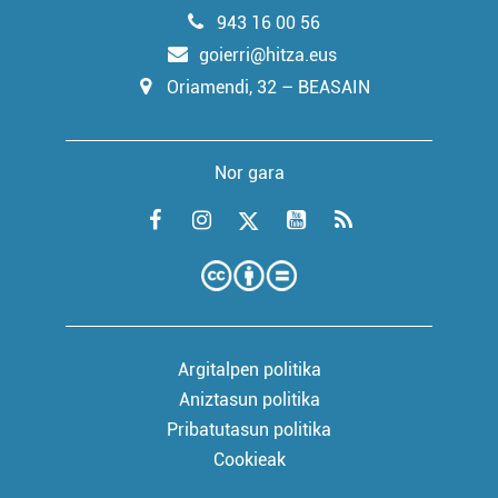
943 16 00 56
goierri@hitza.eus
Oriamendi, 32 – BEASAIN
Nor gara
Argitalpen politika
Aniztasun politika
Pribatutasun politika
Cookieak