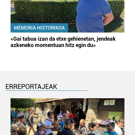
MEMORIA HISTORIKOA
«Gai tabua izan da etxe gehienetan, jendeak
azkeneko momentuan hitz egin du»
ERREPORTAJEAK