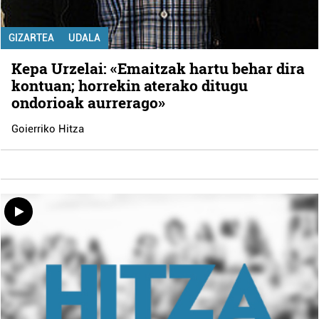
GIZARTEA
UDALA
Kepa Urzelai: «Emaitzak hartu behar dira
kontuan; horrekin aterako ditugu
ondorioak aurrerago»
Goierriko Hitza