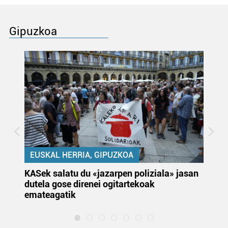
Gipuzkoa
EUSKAL HERRIA, GIPUZKOA
KASek salatu du «jazarpen poliziala» jasan
Pa
dutela gose direnei ogitartekoak
da
emateagatik
«s