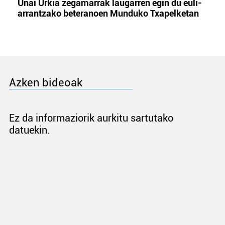
Unai Urkia zegamarrak laugarren egin du euli-
arrantzako beteranoen Munduko Txapelketan
Azken bideoak
Ez da informaziorik aurkitu sartutako
datuekin.