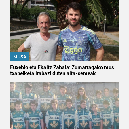
MUSA
Euxebio eta Ekaitz Zabala: Zumarragako mus
txapelketa irabazi duten aita-semeak