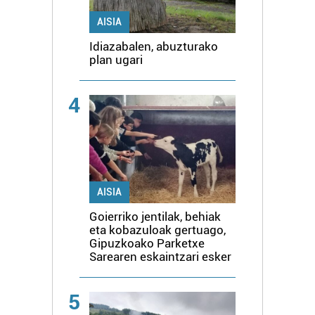
AISIA
Idiazabalen, abuzturako
plan ugari
4
AISIA
Goierriko jentilak, behiak
eta kobazuloak gertuago,
Gipuzkoako Parketxe
Sarearen eskaintzari esker
5