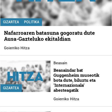
GIZARTEA
POLITIKA
Nafarroaren batasuna gogoratu dute
Ausa-Gazteluko ekitaldian
Goierriko Hitza
Beasain
Beasaindar bat
Guggenheim museotik
bota dute, biluztu eta
'Internazionala'
GIZARTEA
abesteagatik
Goierriko Hitza