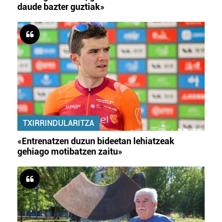
daude bazter guztiak»
TXIRRINDULARITZA
«Entrenatzen duzun bideetan lehiatzeak
gehiago motibatzen zaitu»