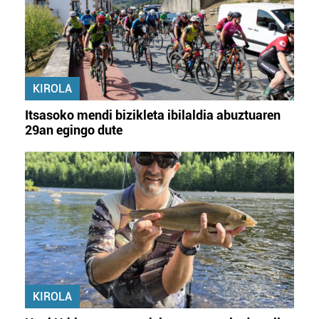
KIROLA
Itsasoko mendi bizikleta ibilaldia abuztuaren
29an egingo dute
KIROLA