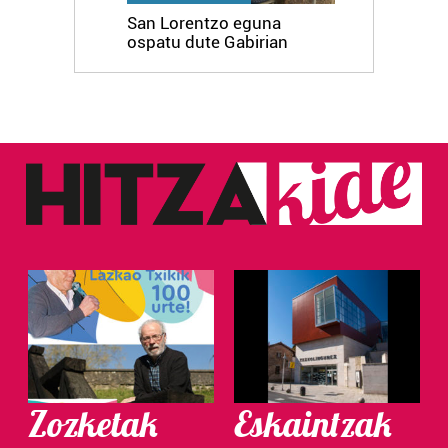
San Lorentzo eguna
ospatu dute Gabirian
Zozketak
Eskaintzak