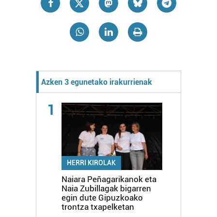
Azken 3 egunetako irakurrienak
1
HERRI KIROLAK
Naiara Peñagarikanok eta
Naia Zubillagak bigarren
egin dute Gipuzkoako
trontza txapelketan