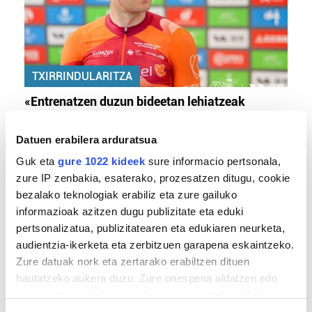
TXIRRINDULARITZA
«Entrenatzen duzun bideetan lehiatzeak
gehiago motibatzen zaitu»
Datuen erabilera arduratsua
Guk eta
gure 1022 kideek
sure informacio pertsonala,
zure IP zenbakia, esaterako, prozesatzen ditugu, cookie
bezalako teknologiak erabiliz eta zure gailuko
informazioak azitzen dugu publizitate eta eduki
pertsonalizatua, publizitatearen eta edukiaren neurketa,
audientzia-ikerketa eta zerbitzuen garapena eskaintzeko.
Zure datuak nork eta zertarako erabiltzen dituen
hautatzeko aukera duzu. Zure onespena aldatzen edo
MEMORIA HISTORIKOA
deuseztatzen ahal duzu edozein momentutan, Cookie
«Gai tabua izan da etxe gehienetan, jendeak
deklaraziotik edo Privacy triggerean klikatuz.