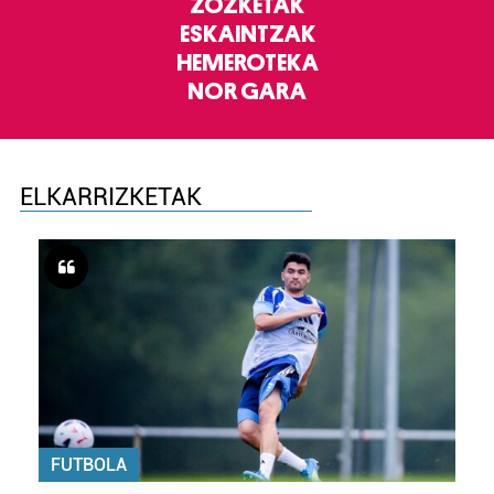
ZOZKETAK
ESKAINTZAK
HEMEROTEKA
NOR GARA
ELKARRIZKETAK
FUTBOLA