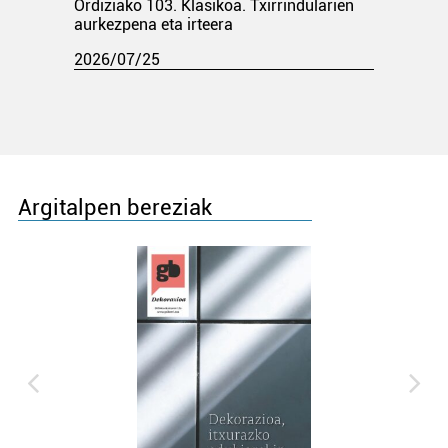
Ordiziako 103. Klasikoa. Txirrindularien
aurkezpena eta irteera
2026/07/25
Argitalpen bereziak