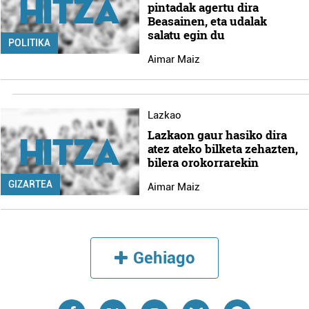
pintadak agertu dira
Beasainen, eta udalak
salatu egin du
POLITIKA
Aimar Maiz
Lazkao
Lazkaon gaur hasiko dira
atez ateko bilketa zehazten,
bilera orokorrarekin
GIZARTEA
Aimar Maiz
Gehiago