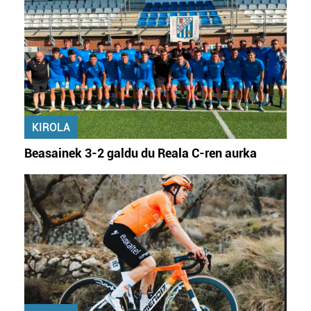
KIROLA
Beasainek 3-2 galdu du Reala C-ren aurka