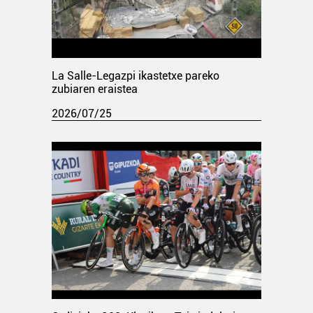
La Salle-Legazpi ikastetxe pareko
zubiaren eraistea
2026/07/25