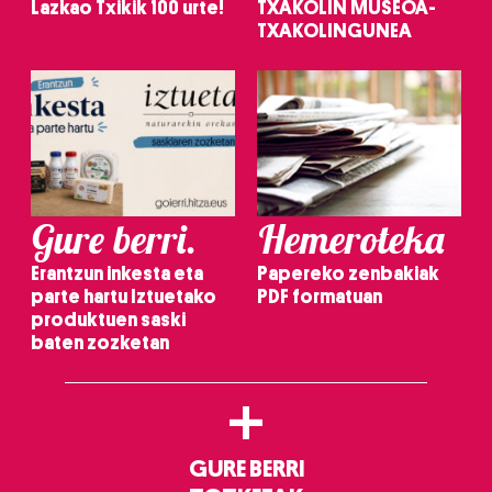
Lazkao Txikik 100 urte!
TXAKOLIN MUSEOA-
TXAKOLINGUNEA
Gure berri.
Hemeroteka
Erantzun inkesta eta
Papereko zenbakiak
parte hartu Iztuetako
PDF formatuan
produktuen saski
baten zozketan
+
GURE BERRI