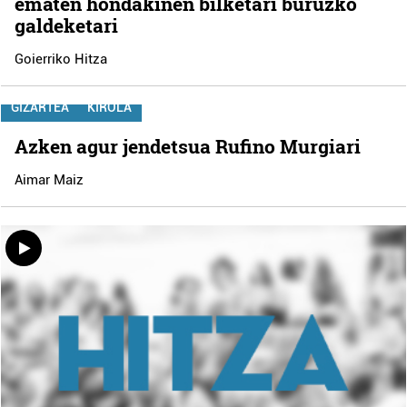
ematen hondakinen bilketari buruzko
galdeketari
Goierriko Hitza
GIZARTEA
KIROLA
Azken agur jendetsua Rufino Murgiari
Aimar Maiz