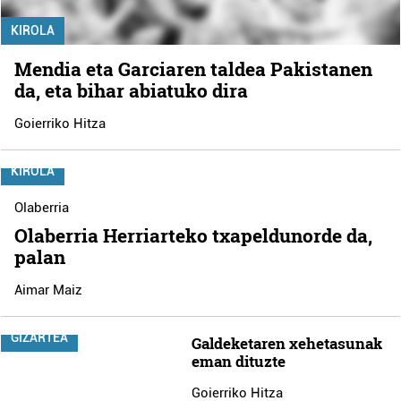
KIROLA
Mendia eta Garciaren taldea Pakistanen
da, eta bihar abiatuko dira
Goierriko Hitza
KIROLA
Olaberria
Olaberria Herriarteko txapeldunorde da,
palan
Aimar Maiz
GIZARTEA
Galdeketaren xehetasunak
eman dituzte
Goierriko Hitza