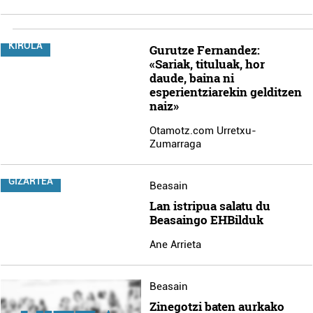
KIROLA
Gurutze Fernandez:
«Sariak, tituluak, hor
daude, baina ni
esperientziarekin gelditzen
naiz»
Otamotz.com Urretxu-
Zumarraga
GIZARTEA
Beasain
Lan istripua salatu du
Beasaingo EHBilduk
Ane Arrieta
Beasain
Zinegotzi baten aurkako