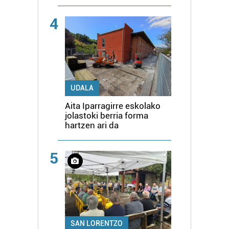
4
UDALA
Aita Iparragirre eskolako
jolastoki berria forma
hartzen ari da
5
SAN LORENTZO