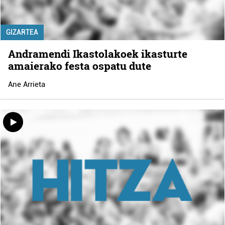
GIZARTEA
Andramendi Ikastolakoek ikasturte
amaierako festa ospatu dute
Ane Arrieta