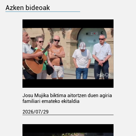
Azken bideoak
Josu Mujika biktima aitortzen duen agiria
familiari emateko ekitaldia
2026/07/29