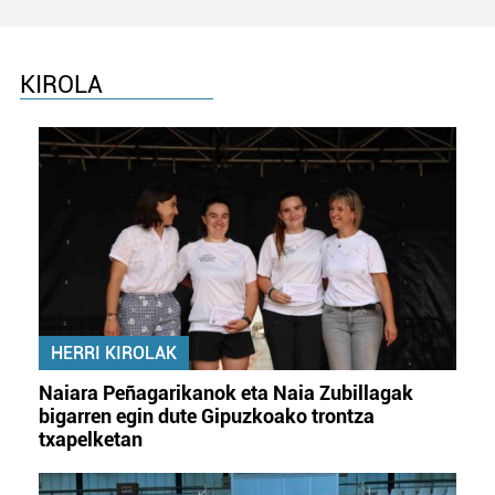
KIROLA
HERRI KIROLAK
Naiara Peñagarikanok eta Naia Zubillagak
bigarren egin dute Gipuzkoako trontza
txapelketan