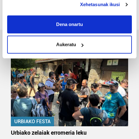
azkeneko momentuan hitz egin du»
Xehetasunak ikusi
If you allow, we would also like to:
Collect information about your geographical
Dena onartu
location which can be accurate to within several
meters
Aukeratu
ERREPORTAJEAK
Identify your device by actively scanning it for
specific characteristics (fingerprinting)
Find out more about how your personal data is processed
and set your preferences in the
details section
.
Guk eta gure bazkideek zure datu pertsonalak
prozesatzen ditugu, zure IP zenbakia, besteak beste,
teknologia erabiliz, cookieak adibidez, iragarki eta eduki
pertsonalizatuak eskaintzeko, iragarkiak eta edukia
neurtzeko, jendeari buruzko informazioa biltzeko eta
URBIAKO FESTA
produktuak garatzeko. Zure datuak nork eta zertarako
erabiltzen dituen hauta dezakezu.
Urbiako zelaiak erromeria leku