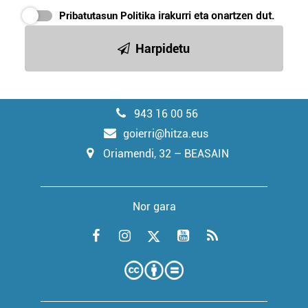
Pribatutasun Politika
irakurri eta onartzen dut.
Harpidetu
943 16 00 56
goierri@hitza.eus
Oriamendi, 32 – BEASAIN
Nor gara