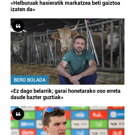
«Helburuak hasieratik markatzea beti gaiztoa
izaten da»
BERO BOLADA
«Ez dago belarrik; garai honetarako oso erreta
daude bazter guztiak»