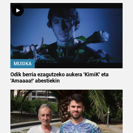
Bazkide batzuek ez dizute baimenik eskatzen, eta beren
interes komertzial legitimoetan babesten dira. Ikusi gure
bazkideen zerrenda, beren ustez zein helburutarako
duten interes legitimoa eta horren aurka nola egin
dezakezun ikusteko.
Lortu zure datu pertsonalak prozesatzeko moduari
buruzko informazio gehiago eta ezarri zure lehentasunak
datuen atalean. Edozein unetan alda edo ken dezakezu
MUSIKA
zure baimena Cookieen adierazpenean.
Odik berria ezagutzeko aukera 'KimiK' eta
'Amaaaa!' abestiekin
Webgune honek cookie propioak eta hirugarrenen cookie-
fitxategiak erabiltzen ditu. Zure esperientzia eta
zerbitzuak hobetzeko asmoz, cookie teknologiaz
baliatzen gara. Ohar hau onartuz gero, teknologia hori
erabiltzeko baimen esplizitua ematen diguzu.
Gehiago
irakurri