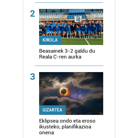
2
KIROLA
Beasainek 3-2 galdu du
Reala C-ren aurka
3
GIZARTEA
Eklipsea ondo eta eroso
ikusteko, planifikazioa
onena