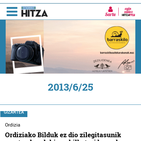
Sartu
2013/6/25
GIZARTEA
Ordizia
Ordiziako Bilduk ez dio zilegitasunik