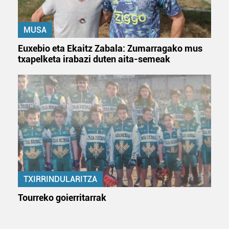
MUSA
Euxebio eta Ekaitz Zabala: Zumarragako mus
txapelketa irabazi duten aita-semeak
TXIRRINDULARITZA
Tourreko goierritarrak