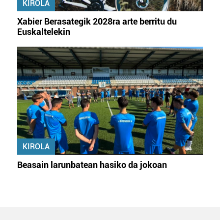
KIROLA
Xabier Berasategik 2028ra arte berritu du
Euskaltelekin
KIROLA
Beasain larunbatean hasiko da jokoan