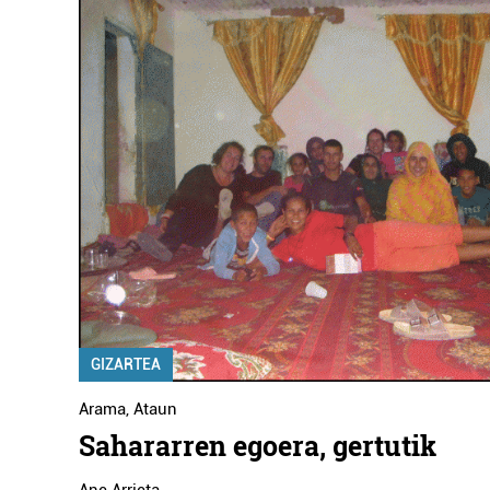
GIZARTEA
Arama
,
Ataun
Sahararren egoera, gertutik
Ane Arrieta