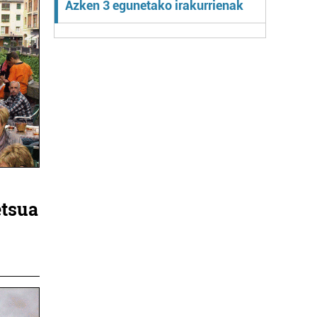
Azken 3 egunetako irakurrienak
etsua