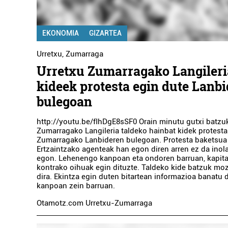
EKONOMIA
GIZARTEA
Urretxu
,
Zumarraga
Urretxu Zumarragako Langileri
kideek protesta egin dute Lanb
bulegoan
http://youtu.be/fIhDgE8sSF0 Orain minutu gutxi batzu
Zumarragako Langileria taldeko hainbat kidek protesta
Zumarragako Lanbideren bulegoan. Protesta baketsua 
Ertzaintzako agenteak han egon diren arren ez da inola
egon. Lehenengo kanpoan eta ondoren barruan, kapit
kontrako oihuak egin dituzte. Taldeko kide batzuk moz
dira. Ekintza egin duten bitartean informazioa banatu 
kanpoan zein barruan.
Otamotz.com Urretxu-Zumarraga