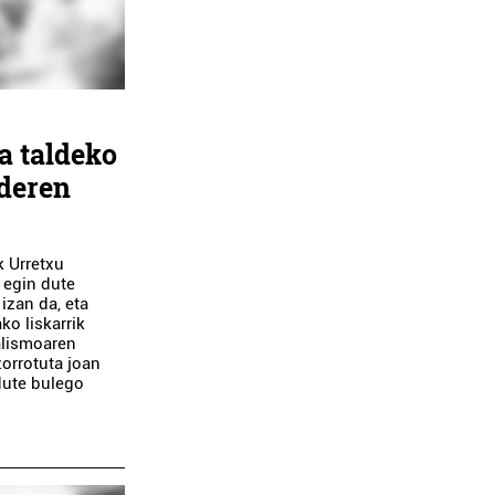
a taldeko
ideren
k Urretxu
 egin dute
izan da, eta
ko liskarrik
alismoaren
orrotuta joan
dute bulego