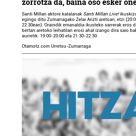
zorrotza da, baina oso esker on
Santi Millan aktore katalanak
Santi Millan Live!
ikuskiz
egingo ditu Zumarragako Zelai Arizti aretoan, etzi (20:
22:30ean). Oraindik emanaldia ikusteko sarrerak eros da
bertan aretoko leihatilan erosi ahal izango dira saio b
aurretik: 19:00-20:00 eta 21:30-22:30.
Otamotz.com Urretxu-Zumarraga