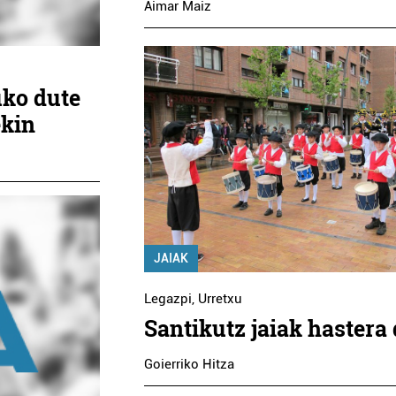
Aimar Maiz
uko dute
ekin
JAIAK
Legazpi
,
Urretxu
Santikutz jaiak hastera
Goierriko Hitza