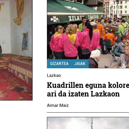
GIZARTEA
JAIAK
Lazkao
Kuadrillen eguna kolor
ari da izaten Lazkaon
Aimar Maiz