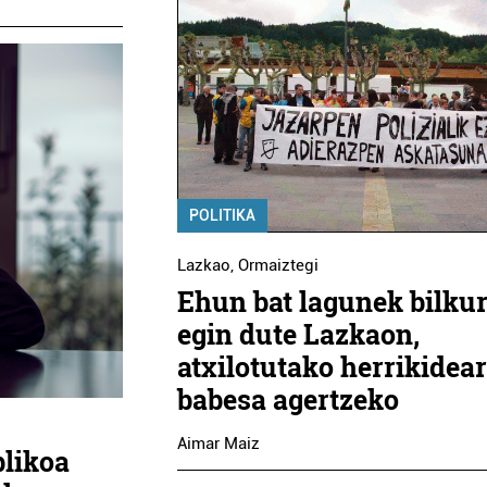
POLITIKA
Lazkao
,
Ormaiztegi
Ehun bat lagunek bilku
egin dute Lazkaon,
atxilotutako herrikidear
babesa agertzeko
Aimar Maiz
blikoa