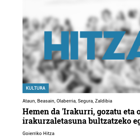
KULTURA
Ataun
,
Beasain
,
Olaberria
,
Segura
,
Zaldibia
Hemen da 'Irakurri, gozatu eta o
irakurzaletasuna bultzatzeko e
Goierriko Hitza