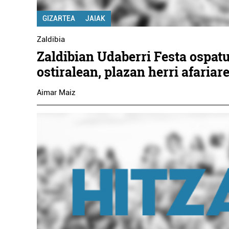
GIZARTEA
JAIAK
Zaldibia
Zaldibian Udaberri Festa ospat
ostiralean, plazan herri afariar
Aimar Maiz