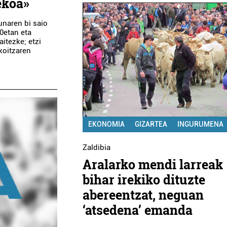
ekoa»
unaren bi saio
00etan eta
itezke; etzi
akoitzaren
EKONOMIA
GIZARTEA
INGURUMENA
Zaldibia
Aralarko mendi larreak
bihar irekiko dituzte
abereentzat, neguan
‘atsedena’ emanda