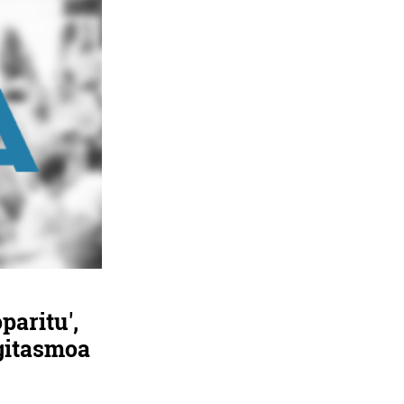
paritu',
gitasmoa