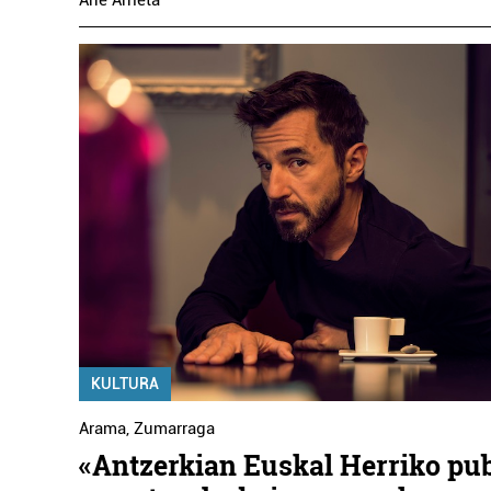
KULTURA
Arama
,
Zumarraga
«Antzerkian Euskal Herriko pu