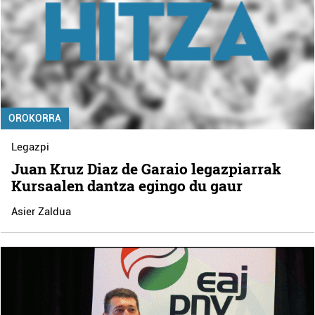
OROKORRA
Legazpi
Juan Kruz Diaz de Garaio legazpiarrak
Kursaalen dantza egingo du gaur
Asier Zaldua