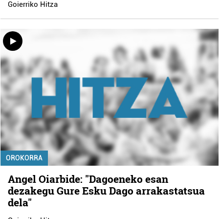
Goierriko Hitza
OROKORRA
Angel Oiarbide: "Dagoeneko esan
dezakegu Gure Esku Dago arrakastatsua
dela"