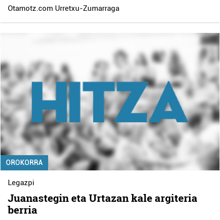
Otamotz.com Urretxu-Zumarraga
OROKORRA
Legazpi
Juanastegin eta Urtazan kale argiteria
berria