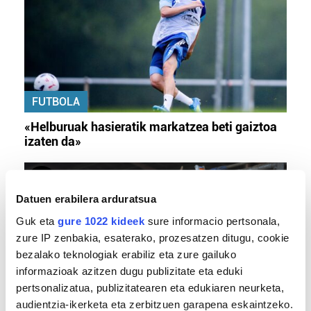
FUTBOLA
«Helburuak hasieratik markatzea beti gaiztoa
izaten da»
Datuen erabilera arduratsua
Guk eta
gure 1022 kideek
sure informacio pertsonala,
zure IP zenbakia, esaterako, prozesatzen ditugu, cookie
bezalako teknologiak erabiliz eta zure gailuko
informazioak azitzen dugu publizitate eta eduki
pertsonalizatua, publizitatearen eta edukiaren neurketa,
BERO BOLADA
audientzia-ikerketa eta zerbitzuen garapena eskaintzeko.