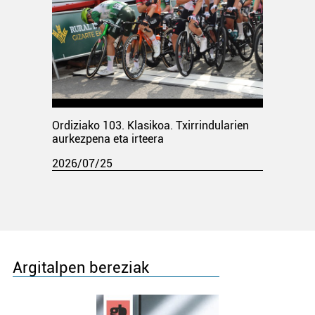
Ordiziako 103. Klasikoa. Txirrindularien
aurkezpena eta irteera
2026/07/25
Argitalpen bereziak