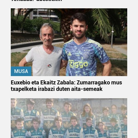
MUSA
Euxebio eta Ekaitz Zabala: Zumarragako mus
txapelketa irabazi duten aita-semeak