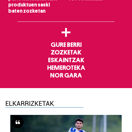
produktuen saski
baten zozketan
+
GURE BERRI
ZOZKETAK
ESKAINTZAK
HEMEROTEKA
NOR GARA
ELKARRIZKETAK