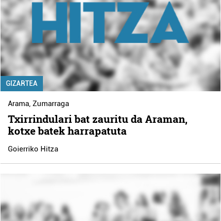
GIZARTEA
Arama
,
Zumarraga
Txirrindulari bat zauritu da Araman,
kotxe batek harrapatuta
Goierriko Hitza