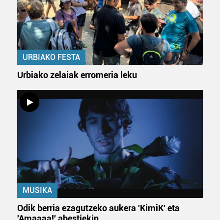
erabiltzeko baimen esplizitua ematen diguzu.
Gehiago
irakurri
URBIAKO FESTA
Urbiako zelaiak erromeria leku
MUSIKA
Odik berria ezagutzeko aukera 'KimiK' eta
'Amaaaa!' abestiekin