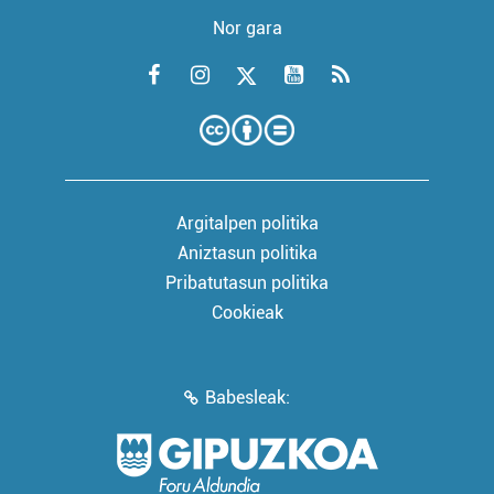
Nor gara
Argitalpen politika
Aniztasun politika
Pribatutasun politika
Cookieak
Babesleak: