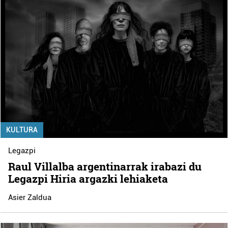
KULTURA
Legazpi
Raul Villalba argentinarrak irabazi du
Legazpi Hiria argazki lehiaketa
Asier Zaldua