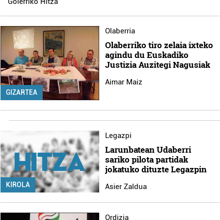
Goierriko Hitza
Olaberria
Olaberriko tiro zelaia ixteko
agindu du Euskadiko
Justizia Auzitegi Nagusiak
Aimar Maiz
GIZARTEA
Legazpi
Larunbatean Udaberri
sariko pilota partidak
jokatuko dituzte Legazpin
KIROLA
Asier Zaldua
Ordizia