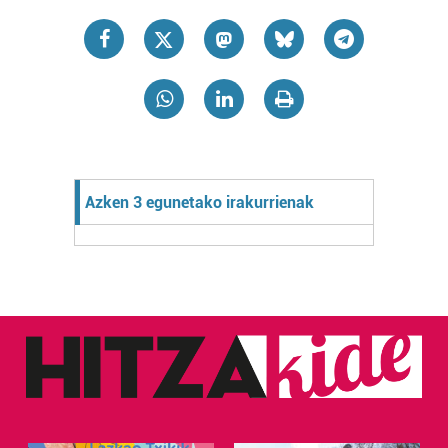
Azken 3 egunetako irakurrienak