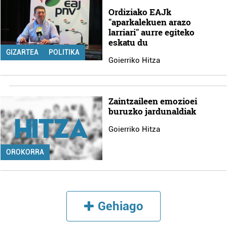
Ordiziako EAJk
"aparkalekuen arazo
larriari" aurre egiteko
eskatu du
GIZARTEA
POLITIKA
Goierriko Hitza
Zaintzaileen emozioei
buruzko jardunaldiak
Goierriko Hitza
OROKORRA
Gehiago