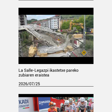
La Salle-Legazpi ikastetxe pareko
zubiaren eraistea
2026/07/25