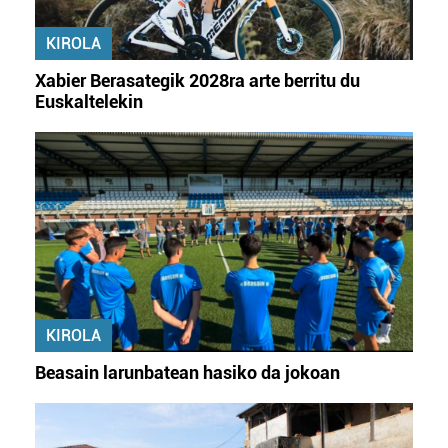
KIROLA
Xabier Berasategik 2028ra arte berritu du
Euskaltelekin
KIROLA
Beasain larunbatean hasiko da jokoan