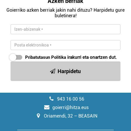
Azken berriak
Goierriko azken berriak jakin nahi dituzu? Harpidetu gure
buletinera!
Pribatutasun Politika
irakurri eta onartzen dut.
Harpidetu
943 16 00 56
goierri@hitza.eus
Oriamendi, 32 – BEASAIN