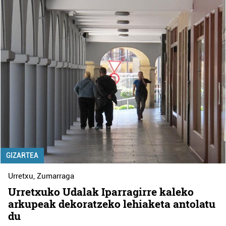
GIZARTEA
Urretxu
,
Zumarraga
Urretxuko Udalak Iparragirre kaleko
arkupeak dekoratzeko lehiaketa antolatu
du