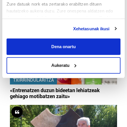
Zure datuak nork eta zertarako erabiltzen dituen
«Ez dago belarrik; garai honetarako oso erreta
hautatzeko aukera duzu. Zure onespena aldatzen edo
daude bazter guztiak»
deuseztatzen ahal duzu edozein momentutan, Cookie
deklaraziotik edo Privacy triggerean klikatuz.
Xehetasunak ikusi
If you allow, we would also like to:
Collect information about your geographical
Dena onartu
location which can be accurate to within several
meters
Aukeratu
Identify your device by actively scanning it for
specific characteristics (fingerprinting)
TXIRRINDULARITZA
Find out more about how your personal data is processed
and set your preferences in the
details section
.
«Entrenatzen duzun bideetan lehiatzeak
gehiago motibatzen zaitu»
Guk eta gure bazkideek zure datu pertsonalak
prozesatzen ditugu, zure IP zenbakia, besteak beste,
teknologia erabiliz, cookieak adibidez, iragarki eta eduki
pertsonalizatuak eskaintzeko, iragarkiak eta edukia