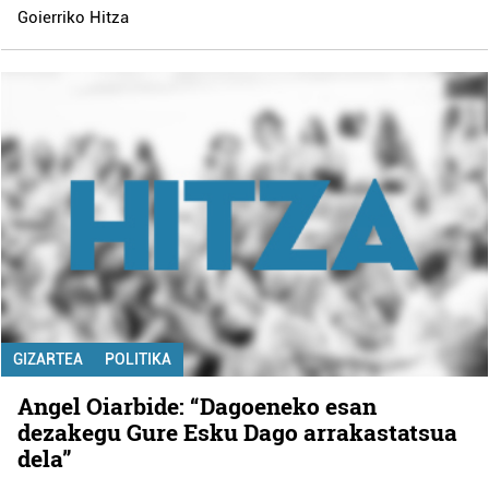
Goierriko Hitza
GIZARTEA
POLITIKA
Angel Oiarbide: “Dagoeneko esan
dezakegu Gure Esku Dago arrakastatsua
dela”