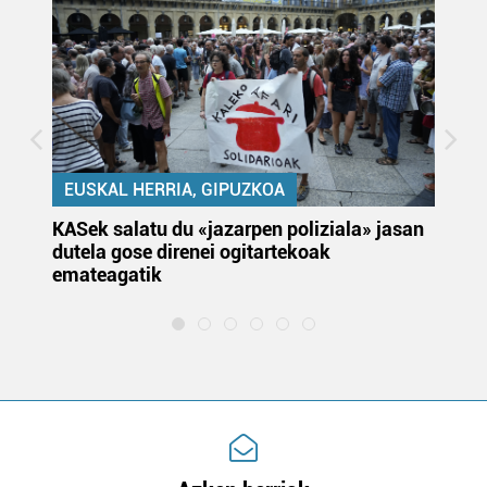
EUSKAL HERRIA, GIPUZKOA
KASek salatu du «jazarpen poliziala» jasan
Pa
dutela gose direnei ogitartekoak
da
emateagatik
«s