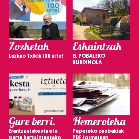
Zozketak
Eskaintzak
Lazkao Txikik 100 urte!
EL POBALEKO
BURDINOLA
Gure berri.
Hemeroteka
Erantzun inkesta eta
Papereko zenbakiak
parte hartu Iztuetako
PDF formatuan