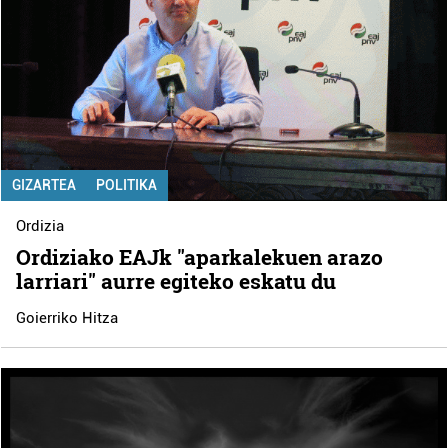
GIZARTEA
POLITIKA
Ordizia
Ordiziako EAJk "aparkalekuen arazo
larriari" aurre egiteko eskatu du
Goierriko Hitza