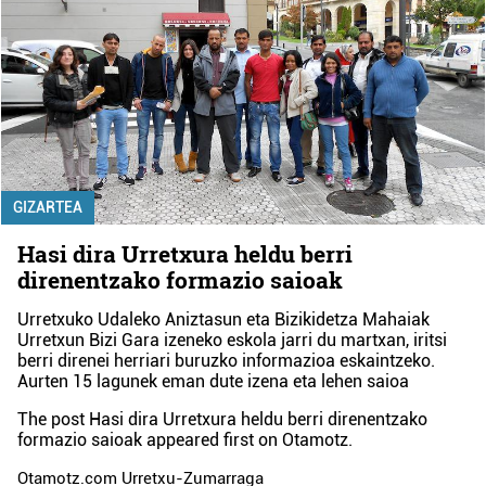
GIZARTEA
Hasi dira Urretxura heldu berri
direnentzako formazio saioak
Urretxuko Udaleko Aniztasun eta Bizikidetza Mahaiak
Urretxun Bizi Gara izeneko eskola jarri du martxan, iritsi
berri direnei herriari buruzko informazioa eskaintzeko.
Aurten 15 lagunek eman dute izena eta lehen saioa
The post
Hasi dira Urretxura heldu berri direnentzako
formazio saioak
appeared first on
Otamotz
.
Otamotz.com Urretxu-Zumarraga