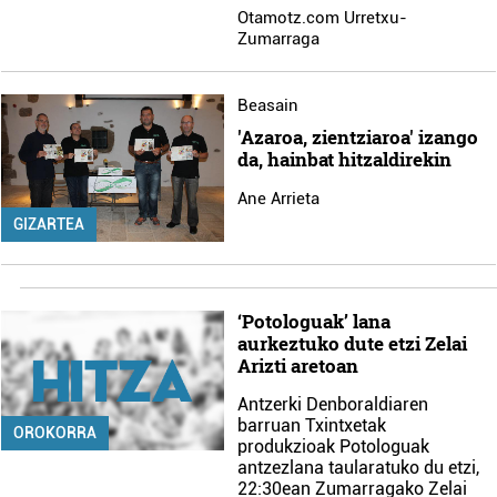
Otamotz.com Urretxu-
Zumarraga
Beasain
'Azaroa, zientziaroa' izango
da, hainbat hitzaldirekin
Ane Arrieta
GIZARTEA
‘Potologuak’ lana
aurkeztuko dute etzi Zelai
Arizti aretoan
Antzerki Denboraldiaren
barruan Txintxetak
OROKORRA
produkzioak Potologuak
antzezlana taularatuko du etzi,
22:30ean Zumarragako Zelai