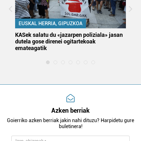
EUSKAL HERRIA, GIPUZKOA
KASek salatu du «jazarpen poliziala» jasan
Pa
dutela gose direnei ogitartekoak
da
emateagatik
«s
Azken berriak
Goierriko azken berriak jakin nahi dituzu? Harpidetu gure
buletinera!