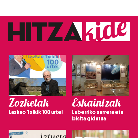
irakurri
Zozketak
Eskaintzak
Lazkao Txikik 100 urte!
Luberriko sarrera eta
bisita gidatua