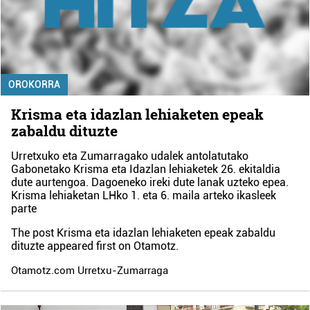
OROKORRA
Krisma eta idazlan lehiaketen epeak
zabaldu dituzte
Urretxuko eta Zumarragako udalek antolatutako
Gabonetako Krisma eta Idazlan lehiaketek 26. ekitaldia
dute aurtengoa. Dagoeneko ireki dute lanak uzteko epea.
Krisma lehiaketan LHko 1. eta 6. maila arteko ikasleek
parte
The post
Krisma eta idazlan lehiaketen epeak zabaldu
dituzte
appeared first on
Otamotz
.
Otamotz.com Urretxu-Zumarraga