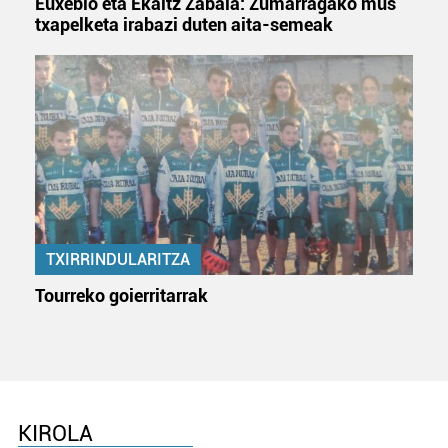
Euxebio eta Ekaitz Zabala: Zumarragako mus
txapelketa irabazi duten aita-semeak
TXIRRINDULARITZA
Tourreko goierritarrak
KIROLA