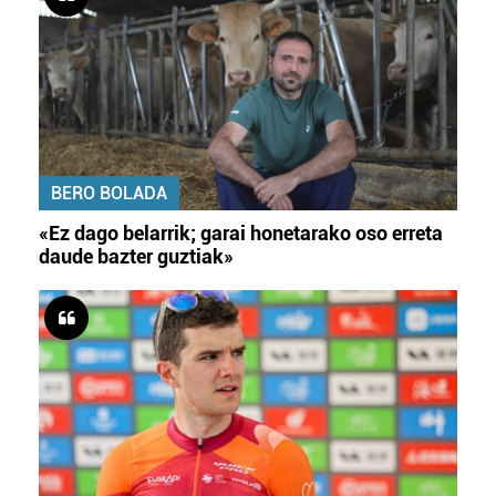
BERO BOLADA
«Ez dago belarrik; garai honetarako oso erreta
daude bazter guztiak»