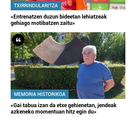
TXIRRINDULARITZA
«Entrenatzen duzun bideetan lehiatzeak
gehiago motibatzen zaitu»
MEMORIA HISTORIKOA
«Gai tabua izan da etxe gehienetan, jendeak
azkeneko momentuan hitz egin du»