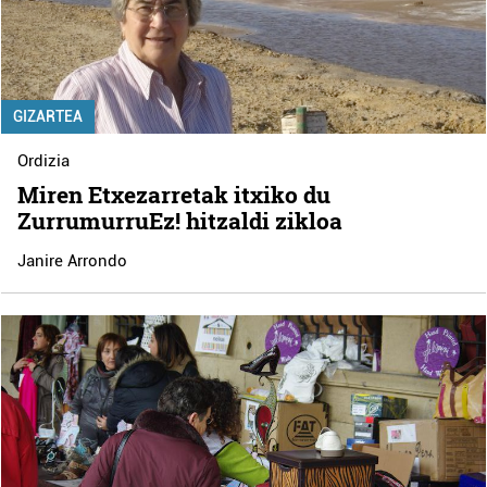
GIZARTEA
Ordizia
Miren Etxezarretak itxiko du
ZurrumurruEz! hitzaldi zikloa
Janire Arrondo