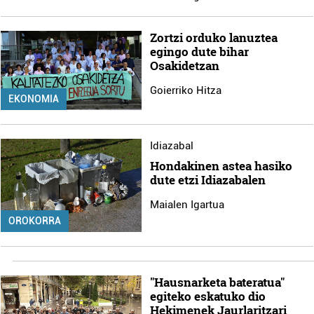
Zortzi orduko lanuztea
egingo dute bihar
Osakidetzan
Goierriko Hitza
EKONOMIA
Idiazabal
Hondakinen astea hasiko
dute etzi Idiazabalen
Maialen Igartua
OROKORRA
"Hausnarketa bateratua"
egiteko eskatuko dio
Hekimenek Jaurlaritzari