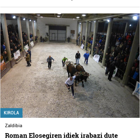
KIROLA
Zaldibia
Roman Elosegiren idiek irabazi dute