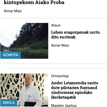
kintopekoen Aiako Proba
Aimar Maiz
Ataun
Lehen eragozpenak sortu
ditu euriteak
Aimar Maiz
GIZARTEA
Ormaiztegi
Ander Letamendia saritu
dute pilotarien Raynaud
sindromeaz egindako
ikerketagatik
KIROLA
Maialen Igartua