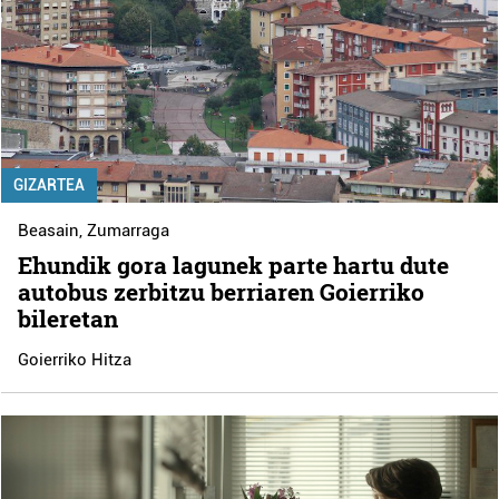
GIZARTEA
Beasain
,
Zumarraga
Ehundik gora lagunek parte hartu dute
autobus zerbitzu berriaren Goierriko
bileretan
Goierriko Hitza