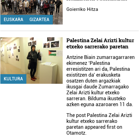
Goierriko Hitza
EUSKARA
GIZARTEA
Palestina Zelai Arizti kultur
etxeko sarrerako paretan
Antzine Biain zumarragarraren
ekimenez ‘Palestina
erresistitzen ari da, Palestina
existitzen da’ erakusketa
KULTURA
osatzen duten argazkiak
ikusgai daude Zumarragako
Zelai Arizti kultur etxeko
sarreran. Bilduma ikusteko
azken eguna azaroaren 11 da.
The post
Palestina Zelai Arizti
kultur etxeko sarrerako
paretan
appeared first on
Otamotz
.