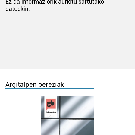
Ez da informaziorik aurkitu sartutako
datuekin.
Argitalpen bereziak