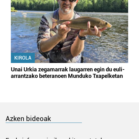
KIROLA
Unai Urkia zegamarrak laugarren egin du euli-
arrantzako beteranoen Munduko Txapelketan
Azken bideoak