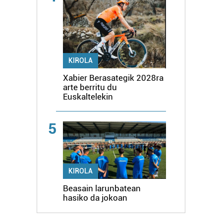
erabiltzen dituen hauta dezakezu.
Bazkide batzuek ez dizute baimenik eskatzen, eta beren
interes komertzial legitimoetan babesten dira. Ikusi gure
bazkideen zerrenda, beren ustez zein helburutarako
KIROLA
duten interes legitimoa eta horren aurka nola egin
Xabier Berasategik 2028ra
dezakezun ikusteko.
arte berritu du
Euskaltelekin
Lortu zure datu pertsonalak prozesatzeko moduari
buruzko informazio gehiago eta ezarri zure lehentasunak
5
datuen atalean. Edozein unetan alda edo ken dezakezu
zure baimena Cookieen adierazpenean.
Webgune honek cookie propioak eta hirugarrenen cookie-
KIROLA
fitxategiak erabiltzen ditu. Zure esperientzia eta
zerbitzuak hobetzeko asmoz, cookie teknologiaz
Beasain larunbatean
hasiko da jokoan
baliatzen gara. Ohar hau onartuz gero, teknologia hori
erabiltzeko baimen esplizitua ematen diguzu.
Gehiago