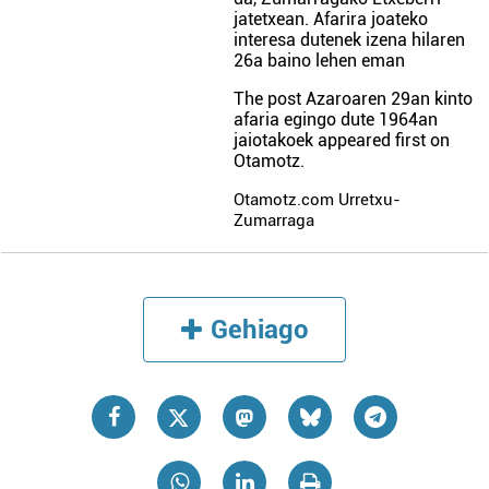
jatetxean. Afarira joateko
interesa dutenek izena hilaren
26a baino lehen eman
The post
Azaroaren 29an kinto
afaria egingo dute 1964an
jaiotakoek
appeared first on
Otamotz
.
Otamotz.com Urretxu-
Zumarraga
Gehiago