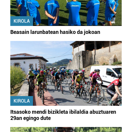
KIROLA
Beasain larunbatean hasiko da jokoan
KIROLA
Itsasoko mendi bizikleta ibilaldia abuztuaren
29an egingo dute