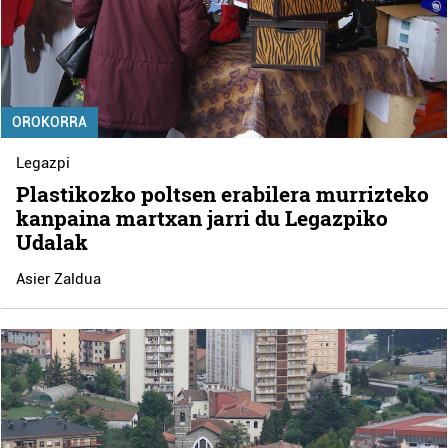
OROKORRA
Legazpi
Plastikozko poltsen erabilera murrizteko
kanpaina martxan jarri du Legazpiko
Udalak
Asier Zaldua