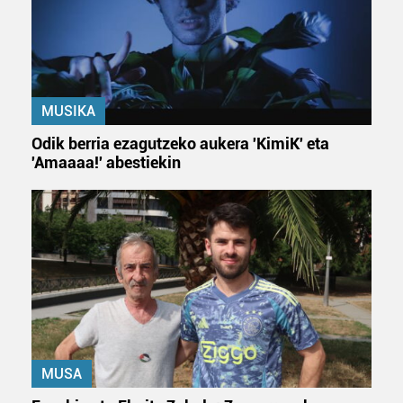
MUSIKA
Odik berria ezagutzeko aukera 'KimiK' eta
'Amaaaa!' abestiekin
MUSA