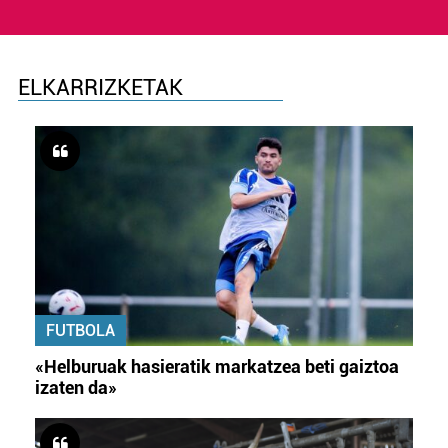
ELKARRIZKETAK
FUTBOLA
«Helburuak hasieratik markatzea beti gaiztoa
izaten da»