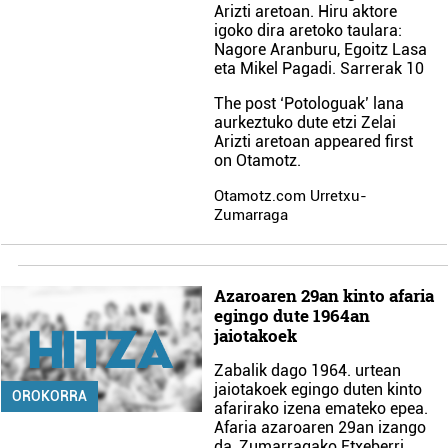
Arizti aretoan. Hiru aktore
igoko dira aretoko taulara:
Nagore Aranburu, Egoitz Lasa
eta Mikel Pagadi. Sarrerak 10
The post
‘Potologuak’ lana
aurkeztuko dute etzi Zelai
Arizti aretoan
appeared first
on
Otamotz
.
Otamotz.com Urretxu-
Zumarraga
Azaroaren 29an kinto afaria
egingo dute 1964an
jaiotakoek
Zabalik dago 1964. urtean
jaiotakoek egingo duten kinto
OROKORRA
afarirako izena emateko epea.
Afaria azaroaren 29an izango
da, Zumarragako Etxeberri