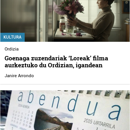
KULTURA
Ordizia
Goenaga zuzendariak ‘Loreak’ filma
aurkeztuko du Ordizian, igandean
Janire Arrondo