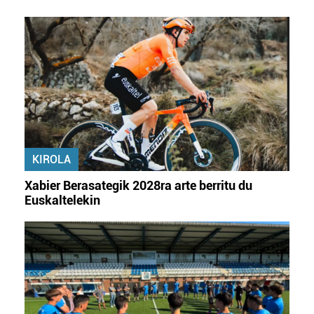
KIROLA
Xabier Berasategik 2028ra arte berritu du
Euskaltelekin