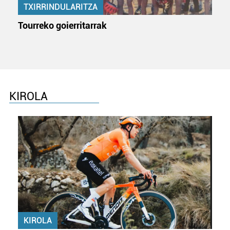
TXIRRINDULARITZA
Tourreko goierritarrak
KIROLA
KIROLA