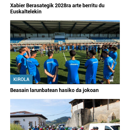
Xabier Berasategik 2028ra arte berritu du
Euskaltelekin
KIROLA
Beasain larunbatean hasiko da jokoan