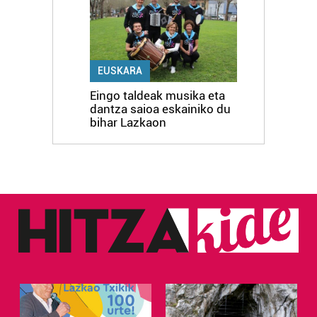
EUSKARA
Eingo taldeak musika eta
dantza saioa eskainiko du
bihar Lazkaon