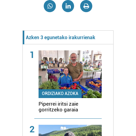
Azken 3 egunetako irakurrienak
1
ORDIZIAKO AZOKA
Piperrei iritsi zaie
gorritzeko garaia
2