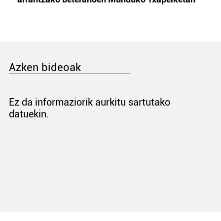
Azken bideoak
Ez da informaziorik aurkitu sartutako
datuekin.