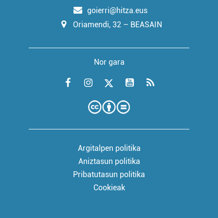
goierri@hitza.eus
Oriamendi, 32 – BEASAIN
Nor gara
Argitalpen politika
Aniztasun politika
Pribatutasun politika
Cookieak