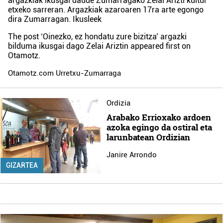
argazkiak ikusgai daude Zumarragako Zelai Arizti kultur
etxeko sarreran. Argazkiak azaroaren 17ra arte egongo
dira Zumarragan. Ikusleek
The post
‘Oinezko, ez hondatu zure bizitza’ argazki
bilduma ikusgai dago Zelai Ariztin
appeared first on
Otamotz
.
Otamotz.com Urretxu-Zumarraga
Ordizia
Arabako Errioxako ardoen
azoka egingo da ostiral eta
larunbatean Ordizian
Janire Arrondo
GIZARTEA