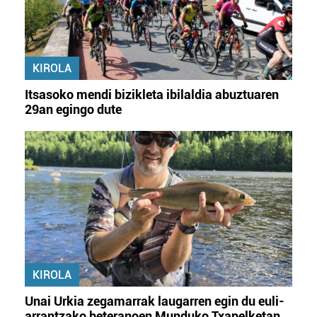
KIROLA
Itsasoko mendi bizikleta ibilaldia abuztuaren
29an egingo dute
KIROLA
Unai Urkia zegamarrak laugarren egin du euli-
arrantzako beteranoen Munduko Txapelketan