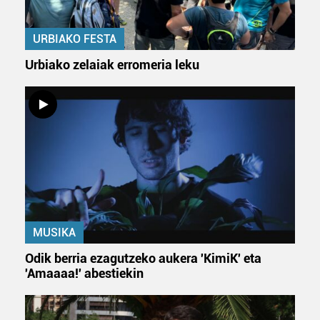
URBIAKO FESTA
Urbiako zelaiak erromeria leku
MUSIKA
Odik berria ezagutzeko aukera 'KimiK' eta
'Amaaaa!' abestiekin