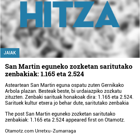
JAIAK
San Martin eguneko zozketan saritutako
zenbakiak: 1.165 eta 2.524
Asteartean San Martin eguna ospatu zuten Gernikako
Arbola plazan. Besteak beste, bi urdaiazpiko zozkatu
zituzten. Zenbaki sarituak honakoak dira: 1.165 eta 2.524.
Sarituek kultur etxera jo behar dute, saritutako zenbakia
The post
San Martin eguneko zozketan saritutako
zenbakiak: 1.165 eta 2.524
appeared first on
Otamotz
.
Otamotz.com Urretxu-Zumarraga