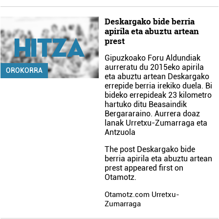
Deskargako bide berria
apirila eta abuztu artean
prest
Gipuzkoako Foru Aldundiak
aurreratu du 2015eko apirila
OROKORRA
eta abuztu artean Deskargako
errepide berria irekiko duela. Bi
bideko errepideak 23 kilometro
hartuko ditu Beasaindik
Bergararaino. Aurrera doaz
lanak Urretxu-Zumarraga eta
Antzuola
The post
Deskargako bide
berria apirila eta abuztu artean
prest
appeared first on
Otamotz
.
Otamotz.com Urretxu-
Zumarraga