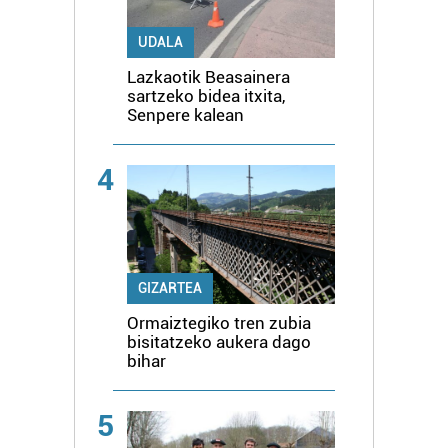
UDALA
Lazkaotik Beasainera
sartzeko bidea itxita,
Senpere kalean
4
GIZARTEA
Ormaiztegiko tren zubia
bisitatzeko aukera dago
bihar
5