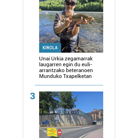
KIROLA
Unai Urkia zegamarrak
laugarren egin du euli-
arrantzako beteranoen
Munduko Txapelketan
3