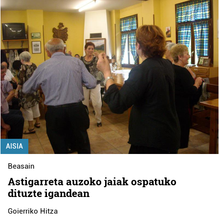
AISIA
Beasain
Astigarreta auzoko jaiak ospatuko
dituzte igandean
Goierriko Hitza