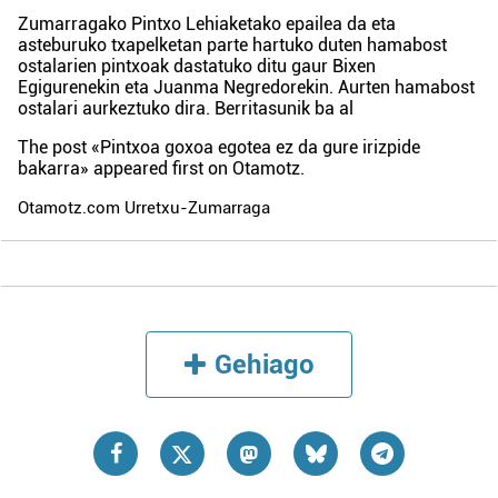
Zumarragako Pintxo Lehiaketako epailea da eta
asteburuko txapelketan parte hartuko duten hamabost
ostalarien pintxoak dastatuko ditu gaur Bixen
Egigurenekin eta Juanma Negredorekin. Aurten hamabost
ostalari aurkeztuko dira. Berritasunik ba al
The post
«Pintxoa goxoa egotea ez da gure irizpide
bakarra»
appeared first on
Otamotz
.
Otamotz.com Urretxu-Zumarraga
Gehiago