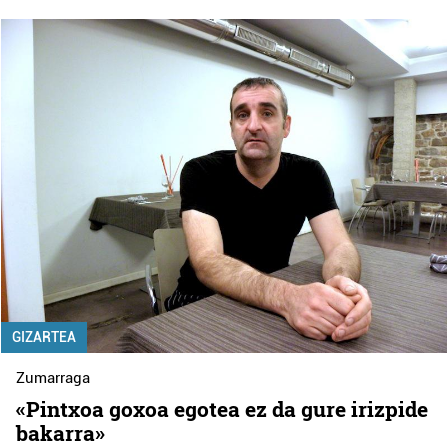
GIZARTEA
Zumarraga
«Pintxoa goxoa egotea ez da gure irizpide
bakarra»