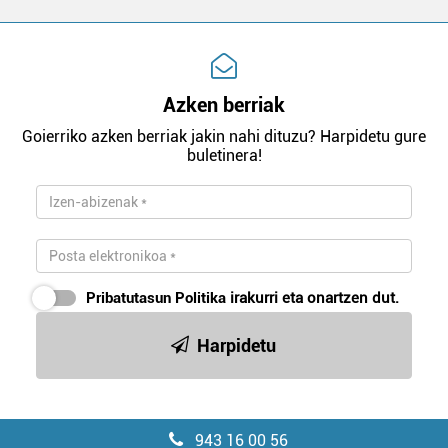
Azken berriak
Goierriko azken berriak jakin nahi dituzu? Harpidetu gure
buletinera!
Pribatutasun Politika
irakurri eta onartzen dut.
Harpidetu
943 16 00 56