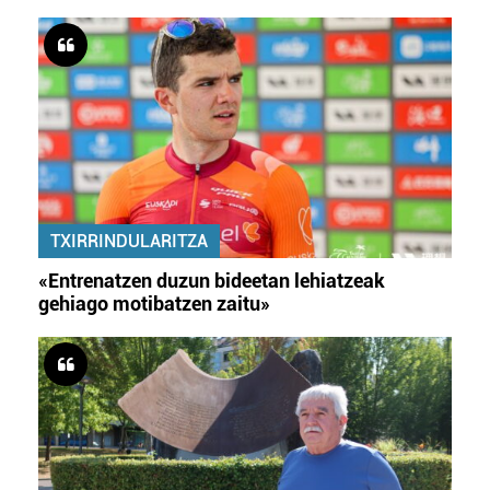
zerbitzuak hobetzeko asmoz, cookie teknologiaz
baliatzen gara. Ohar hau onartuz gero, teknologia hori
erabiltzeko baimen esplizitua ematen diguzu.
Gehiago
irakurri
TXIRRINDULARITZA
«Entrenatzen duzun bideetan lehiatzeak
gehiago motibatzen zaitu»