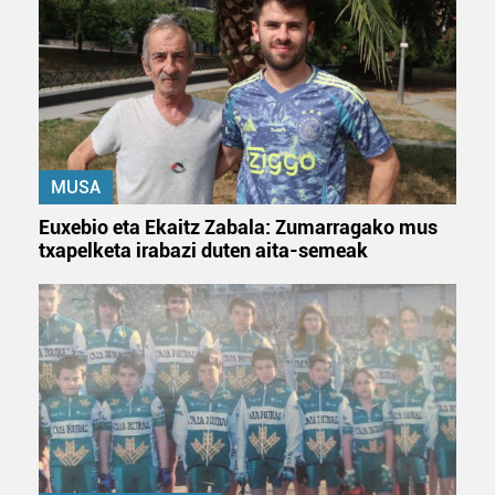
MUSA
Euxebio eta Ekaitz Zabala: Zumarragako mus
txapelketa irabazi duten aita-semeak