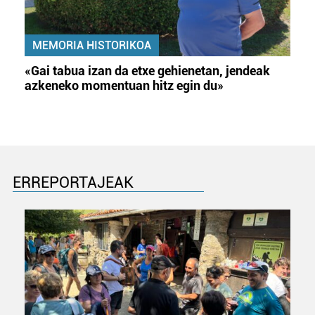
MEMORIA HISTORIKOA
«Gai tabua izan da etxe gehienetan, jendeak
azkeneko momentuan hitz egin du»
ERREPORTAJEAK