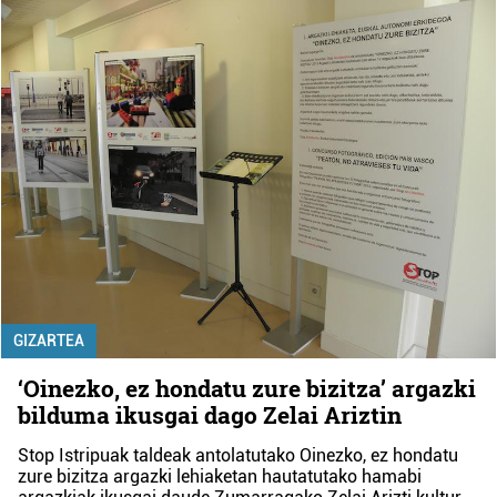
GIZARTEA
‘Oinezko, ez hondatu zure bizitza’ argazki
bilduma ikusgai dago Zelai Ariztin
Stop Istripuak taldeak antolatutako Oinezko, ez hondatu
zure bizitza argazki lehiaketan hautatutako hamabi