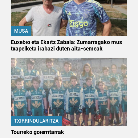
MUSA
Euxebio eta Ekaitz Zabala: Zumarragako mus
txapelketa irabazi duten aita-semeak
TXIRRINDULARITZA
Tourreko goierritarrak