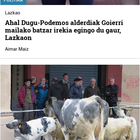
POLITIKA
Lazkao
Ahal Dugu-Podemos alderdiak Goierri
mailako batzar irekia egingo du gaur,
Lazkaon
Aimar Maiz