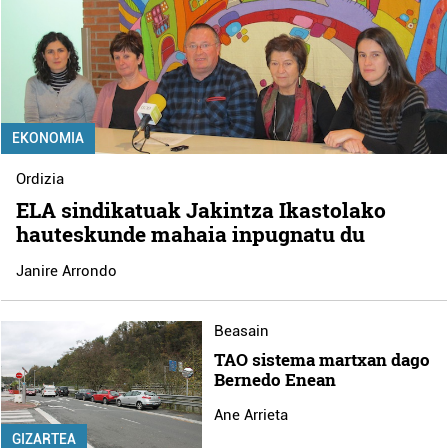
EKONOMIA
Ordizia
ELA sindikatuak Jakintza Ikastolako
hauteskunde mahaia inpugnatu du
Janire Arrondo
Beasain
TAO sistema martxan dago
Bernedo Enean
Ane Arrieta
GIZARTEA