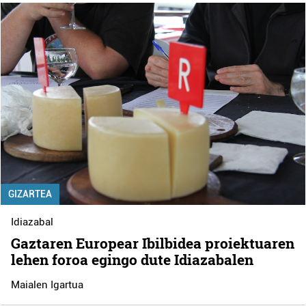
GIZARTEA
Idiazabal
Gaztaren Europear Ibilbidea proiektuaren
lehen foroa egingo dute Idiazabalen
Maialen Igartua