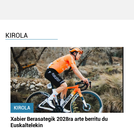
KIROLA
KIROLA
Xabier Berasategik 2028ra arte berritu du
Euskaltelekin