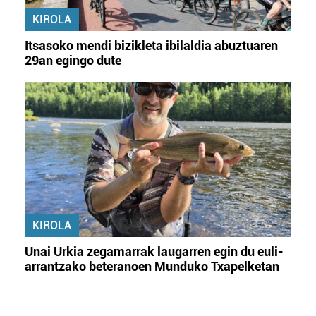
KIROLA
Itsasoko mendi bizikleta ibilaldia abuztuaren
29an egingo dute
KIROLA
Unai Urkia zegamarrak laugarren egin du euli-
arrantzako beteranoen Munduko Txapelketan