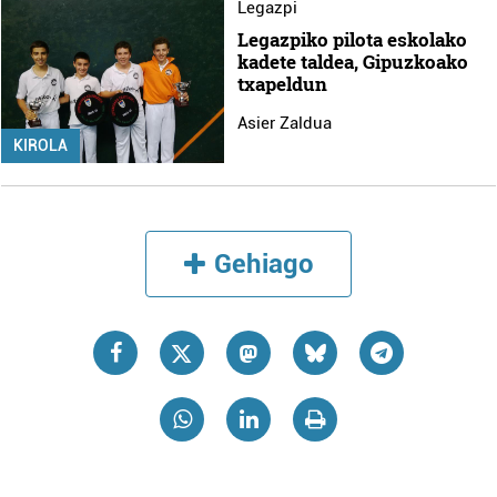
Legazpi
Legazpiko pilota eskolako
kadete taldea, Gipuzkoako
txapeldun
Asier Zaldua
KIROLA
Gehiago