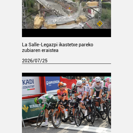
La Salle-Legazpi ikastetxe pareko
zubiaren eraistea
2026/07/25