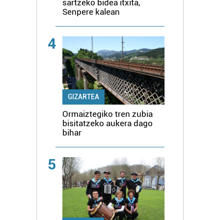
sartzeko bidea itxita,
Senpere kalean
4
GIZARTEA
Ormaiztegiko tren zubia
bisitatzeko aukera dago
bihar
5