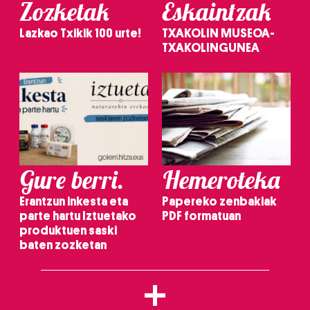
Zozketak
Eskaintzak
Lazkao Txikik 100 urte!
TXAKOLIN MUSEOA-
TXAKOLINGUNEA
Gure berri.
Hemeroteka
Erantzun inkesta eta
Papereko zenbakiak
parte hartu Iztuetako
PDF formatuan
produktuen saski
baten zozketan
+