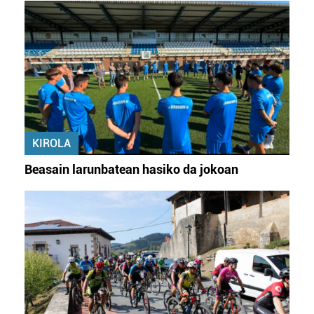
KIROLA
Beasain larunbatean hasiko da jokoan