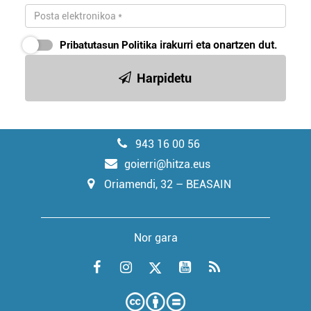
Pribatutasun Politika
irakurri eta onartzen dut.
Harpidetu
943 16 00 56
goierri@hitza.eus
Oriamendi, 32 – BEASAIN
Nor gara