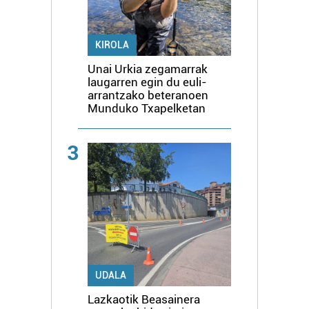
KIROLA
Unai Urkia zegamarrak
laugarren egin du euli-
arrantzako beteranoen
Munduko Txapelketan
3
UDALA
Lazkaotik Beasainera