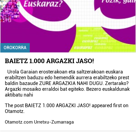
OROKORRA
BAIETZ 1.000 ARGAZKI JASO!
Urola Garaian erosterakoan eta saltzerakoan euskara
erabiltzen baduzu edo hemendik aurrera erabiltzeko prest
baldin bazaude ZURE ARGAZKIA NAHI DUGU. Zertarako?
Argazki mosaiko erraldoi bat egiteko. Bezero euskaldunak
aktibatu nahi
The post
BAIETZ 1.000 ARGAZKI JASO!
appeared first on
Otamotz
.
Otamotz.com Urretxu-Zumarraga