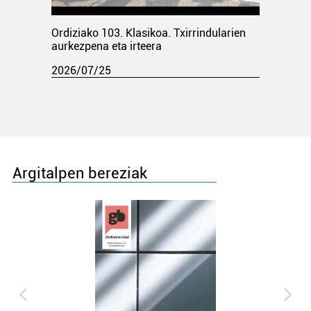
Ordiziako 103. Klasikoa. Txirrindularien
aurkezpena eta irteera
2026/07/25
Argitalpen bereziak