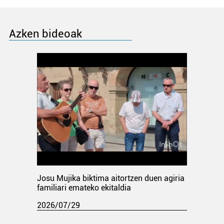
Azken bideoak
Josu Mujika biktima aitortzen duen agiria
familiari emateko ekitaldia
2026/07/29