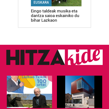
EUSKARA
Eingo taldeak musika eta
dantza saioa eskainiko du
bihar Lazkaon