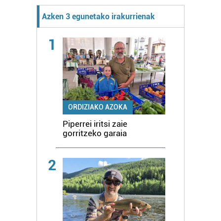
Azken 3 egunetako irakurrienak
1
ORDIZIAKO AZOKA
Piperrei iritsi zaie
gorritzeko garaia
2