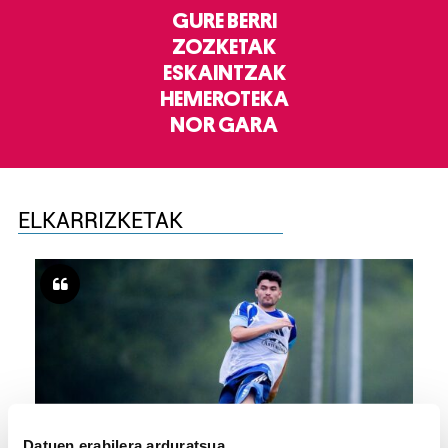
GURE BERRI
ZOZKETAK
ESKAINTZAK
HEMEROTEKA
NOR GARA
ELKARRIZKETAK
Datuen erabilera arduratsua