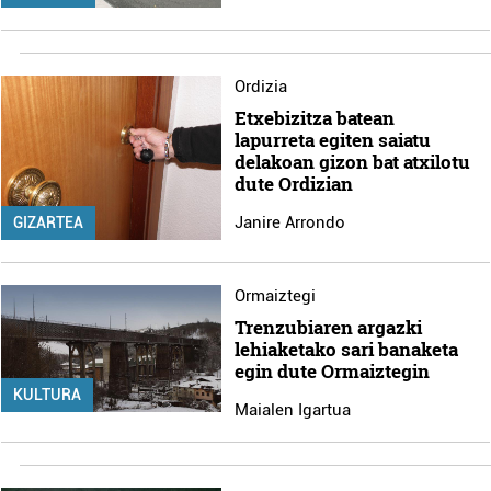
Ordizia
Etxebizitza batean
lapurreta egiten saiatu
delakoan gizon bat atxilotu
dute Ordizian
Janire Arrondo
GIZARTEA
Ormaiztegi
Trenzubiaren argazki
lehiaketako sari banaketa
egin dute Ormaiztegin
KULTURA
Maialen Igartua