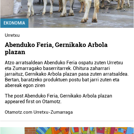
EKONOMIA
Urretxu
Abenduko Feria, Gernikako Arbola
plazan
Atzo arratsaldean Abenduko Feria ospatu zuten Urretxu
eta Zumarragako baserritarrek. Ohitura zaharrari
jarraituz, Gernikako Arbola plazan pasa zuten arratsaldea.
Bertan, baratzeko produktuen postu bat jarri zuten eta
abereak egon ziren
The post
Abenduko Feria, Gernikako Arbola plazan
appeared first on
Otamotz
.
Otamotz.com Urretxu-Zumarraga