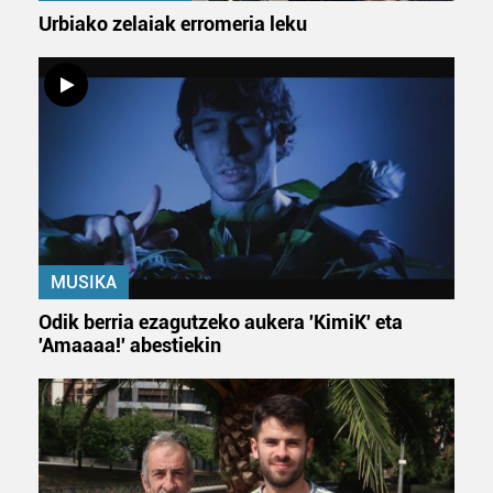
Urbiako zelaiak erromeria leku
MUSIKA
Odik berria ezagutzeko aukera 'KimiK' eta
'Amaaaa!' abestiekin