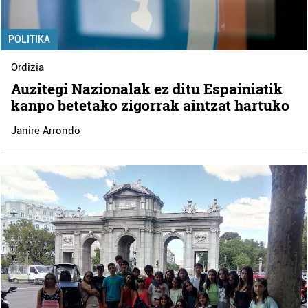
POLITIKA
Ordizia
Auzitegi Nazionalak ez ditu Espainiatik
kanpo betetako zigorrak aintzat hartuko
Janire Arrondo