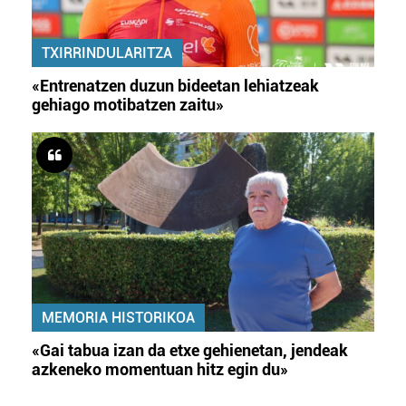
TXIRRINDULARITZA
«Entrenatzen duzun bideetan lehiatzeak
gehiago motibatzen zaitu»
MEMORIA HISTORIKOA
«Gai tabua izan da etxe gehienetan, jendeak
azkeneko momentuan hitz egin du»