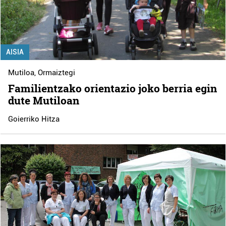
AISIA
Mutiloa
,
Ormaiztegi
Familientzako orientazio joko berria egin
dute Mutiloan
Goierriko Hitza