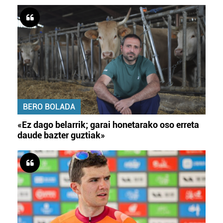
BERO BOLADA
«Ez dago belarrik; garai honetarako oso erreta
daude bazter guztiak»