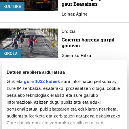
gaur Beasainen
KULTURA
Loinaz Agirre
Ordizia
Goierrin barrena gurpil
gainean
KIROLA
Goierriko Hitza
Datuen erabilera arduratsua
Guk eta
gure 1022 kideek
sure informacio pertsonala,
Gehiago
zure IP zenbakia, esaterako, prozesatzen ditugu, cookie
bezalako teknologiak erabiliz eta zure gailuko
informazioak azitzen dugu publizitate eta eduki
pertsonalizatua, publizitatearen eta edukiaren neurketa,
audientzia-ikerketa eta zerbitzuen garapena eskaintzeko.
Zure datuak nork eta zertarako erabiltzen dituen