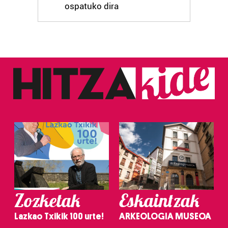
ospatuko dira
Zozketak
Eskaintzak
Lazkao Txikik 100 urte!
ARKEOLOGIA MUSEOA