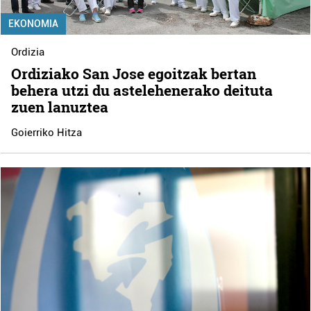
EKONOMIA
Ordizia
Ordiziako San Jose egoitzak bertan
behera utzi du astelehenerako deituta
zuen lanuztea
Goierriko Hitza