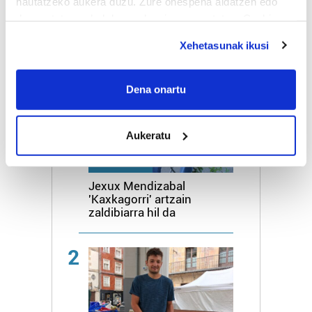
hautatzeko aukera duzu. Zure onespena aldatzen edo
deuseztatzen ahal duzu edozein momentutan, Cookie
deklaraziotik edo Privacy triggerean klikatuz.
Xehetasunak ikusi
Azken 3 egunetako irakurrienak
If you allow, we would also like to:
Collect information about your geographical
Dena onartu
1
location which can be accurate to within several
meters
Aukeratu
Identify your device by actively scanning it for
specific characteristics (fingerprinting)
HILBERRIA
Find out more about how your personal data is processed
Jexux Mendizabal
and set your preferences in the
details section
.
'Kaxkagorri' artzain
zaldibiarra hil da
Guk eta gure bazkideek zure datu pertsonalak
prozesatzen ditugu, zure IP zenbakia, besteak beste,
2
teknologia erabiliz, cookieak adibidez, iragarki eta eduki
pertsonalizatuak eskaintzeko, iragarkiak eta edukia
neurtzeko, jendeari buruzko informazioa biltzeko eta
produktuak garatzeko. Zure datuak nork eta zertarako