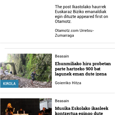
The post
Ikastolako haurrek
Euskaraz Biziko emanaldiak
egin dituzte
appeared first on
Otamotz
.
Otamotz.com Urretxu-
Zumarraga
Beasain
Ehunmiliako hiru probetan
parte hartzeko 900 bat
lagunek eman dute izena
Goierriko Hitza
KIROLA
Beasain
Musika Eskolako ikasleek
kontzertua egingo dute