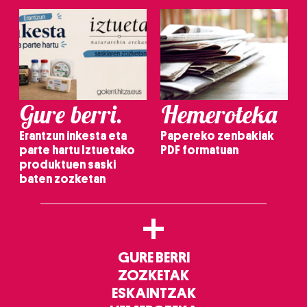
Gure berri.
Hemeroteka
Erantzun inkesta eta
Papereko zenbakiak
parte hartu Iztuetako
PDF formatuan
produktuen saski
baten zozketan
+
GURE BERRI
ZOZKETAK
ESKAINTZAK