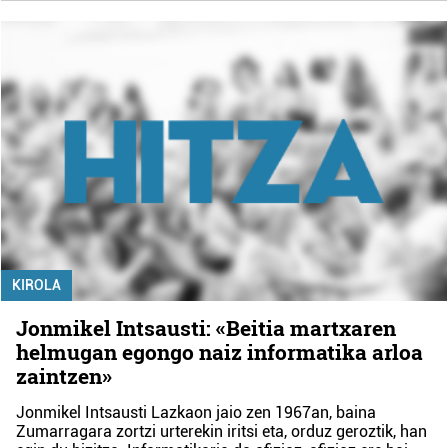
KIROLA
Jonmikel Intsausti: «Beitia martxaren
helmugan egongo naiz informatika arloa
zaintzen»
Jonmikel Intsausti Lazkaon jaio zen 1967an, baina
Zumarragara zortzi urterekin iritsi eta, orduz geroztik, han