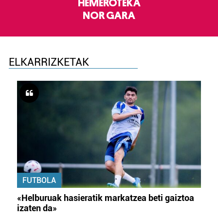
HEMEROTEKA
NOR GARA
ELKARRIZKETAK
FUTBOLA
«Helburuak hasieratik markatzea beti gaiztoa
izaten da»