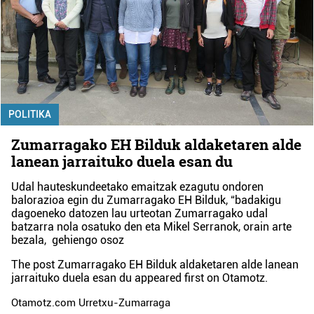
POLITIKA
Zumarragako EH Bilduk aldaketaren alde
lanean jarraituko duela esan du
Udal hauteskundeetako emaitzak ezagutu ondoren
balorazioa egin du Zumarragako EH Bilduk, “badakigu
dagoeneko datozen lau urteotan Zumarragako udal
batzarra nola osatuko den eta Mikel Serranok, orain arte
bezala, gehiengo osoz
The post
Zumarragako EH Bilduk aldaketaren alde lanean
jarraituko duela esan du
appeared first on
Otamotz
.
Otamotz.com Urretxu-Zumarraga