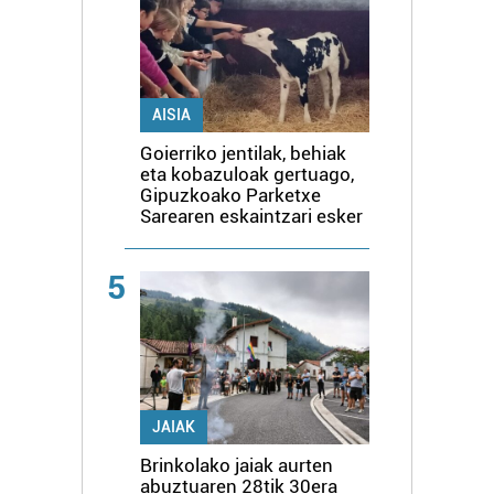
irakurri
AISIA
Goierriko jentilak, behiak
eta kobazuloak gertuago,
Gipuzkoako Parketxe
Sarearen eskaintzari esker
5
JAIAK
Brinkolako jaiak aurten
abuztuaren 28tik 30era