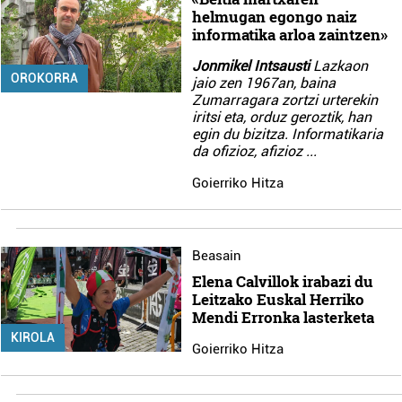
helmugan egongo naiz
informatika arloa zaintzen»
Jonmikel Intsausti
Lazkaon
OROKORRA
jaio zen 1967an, baina
Zumarragara zortzi urterekin
iritsi eta, orduz geroztik, han
egin du bizitza. Informatikaria
da ofizioz, afizioz
...
Goierriko Hitza
Beasain
Elena Calvillok irabazi du
Leitzako Euskal Herriko
Mendi Erronka lasterketa
KIROLA
Goierriko Hitza