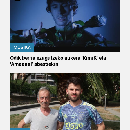
MUSIKA
Odik berria ezagutzeko aukera 'KimiK' eta
'Amaaaa!' abestiekin