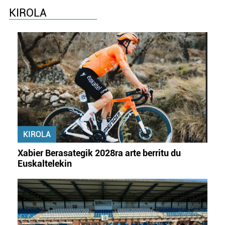
KIROLA
KIROLA
Xabier Berasategik 2028ra arte berritu du
Euskaltelekin