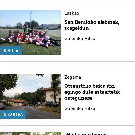
Lazkao
San Benitoko alebinak,
txapeldun
Goierriko Hitza
KIROLA
Zegama
Otsaurteko bidea itxi
egingo dute asteartetik
ostegunera
Goierriko Hitza
GIZARTEA
«Beitia martxaren