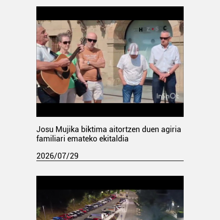
Josu Mujika biktima aitortzen duen agiria
familiari emateko ekitaldia
2026/07/29