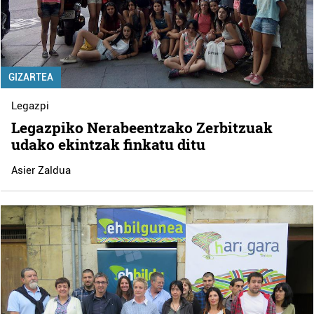
GIZARTEA
Legazpi
Legazpiko Nerabeentzako Zerbitzuak
udako ekintzak finkatu ditu
Asier Zaldua