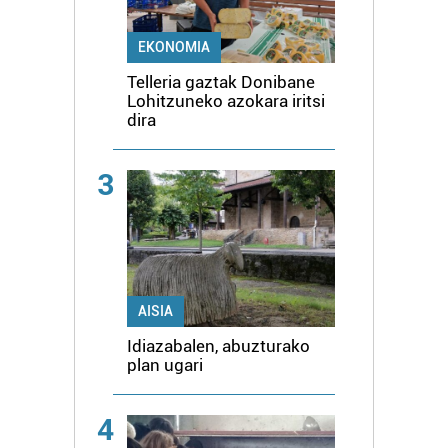
erabiltzen dituen hauta dezakezu.
EKONOMIA
Bazkide batzuek ez dizute baimenik eskatzen, eta beren
Telleria gaztak Donibane
interes komertzial legitimoetan babesten dira. Ikusi gure
Lohitzuneko azokara iritsi
bazkideen zerrenda, beren ustez zein helburutarako
dira
duten interes legitimoa eta horren aurka nola egin
dezakezun ikusteko.
3
Lortu zure datu pertsonalak prozesatzeko moduari
buruzko informazio gehiago eta ezarri zure lehentasunak
datuen atalean. Edozein unetan alda edo ken dezakezu
zure baimena Cookieen adierazpenean.
AISIA
Webgune honek cookie propioak eta hirugarrenen cookie-
Idiazabalen, abuzturako
fitxategiak erabiltzen ditu. Zure esperientzia eta
plan ugari
zerbitzuak hobetzeko asmoz, cookie teknologiaz
baliatzen gara. Ohar hau onartuz gero, teknologia hori
4
erabiltzeko baimen esplizitua ematen diguzu.
Gehiago