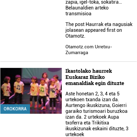
zapia, igel-toka, sokatira…
Belaunaldien arteko
transmisioa
The post
Haurrak eta nagusiak
jolasean
appeared first on
Otamotz
.
Otamotz.com Urretxu-
Zumarraga
Ikastolako haurrek
Euskaraz Biziko
emanaldiak egin dituzte
Aste honetan 2, 3, 4 eta 5
urtekoen txanda izan da.
Aurtengo ikuskizuna, Goierri
OROKORRA
garaiko turismoari buruzkoa
izan da. 2 urtekoek Aupa
txoferra eta Trikitixa
ikuskizunak eskaini dituzte, 3
urtekoek