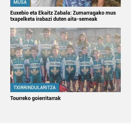
MUSA
Euxebio eta Ekaitz Zabala: Zumarragako mus
txapelketa irabazi duten aita-semeak
TXIRRINDULARITZA
Tourreko goierritarrak