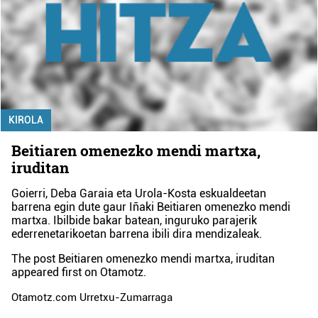
KIROLA
Beitiaren omenezko mendi martxa,
iruditan
Goierri, Deba Garaia eta Urola-Kosta eskualdeetan
barrena egin dute gaur Iñaki Beitiaren omenezko mendi
martxa. Ibilbide bakar batean, inguruko parajerik
ederrenetarikoetan barrena ibili dira mendizaleak.
The post
Beitiaren omenezko mendi martxa, iruditan
appeared first on
Otamotz
.
Otamotz.com Urretxu-Zumarraga