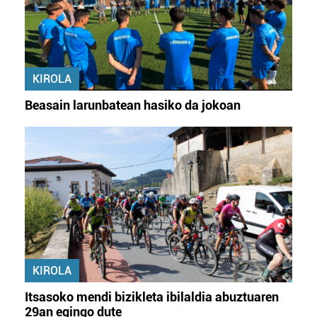
KIROLA
Beasain larunbatean hasiko da jokoan
KIROLA
Itsasoko mendi bizikleta ibilaldia abuztuaren
29an egingo dute