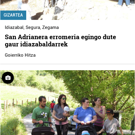
GIZARTEA
Idiazabal
,
Segura
,
Zegama
San Adrianera erromeria egingo dute
gaur idiazabaldarrek
Goierriko Hitza