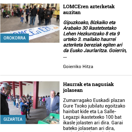
LOMCEren azterketak
auzitan
Gipuzkoako, Bizkaiko eta
Arabako 30 ikastetxetako
Lehen Hezkuntzako 8 eta 9
OROKORRA
urteko 3. mailako haurrei
azterketa bereziak egiten ari
da Eusko Jaurlaritza. Goierrin,
...
Goierriko Hitza
Haurrak eta nagusiak
jolasean
Zumarragako Euskadi plazan
Gure Txoko jubilatu egoitzako
hainbat kide eta La Salle-
Legazpi ikastetxeko 100 bat
GIZARTEA
ikasle jolasten ari dira. Garai
bateko jolasetan ari dira,