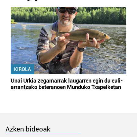
KIROLA
Unai Urkia zegamarrak laugarren egin du euli-
arrantzako beteranoen Munduko Txapelketan
Azken bideoak