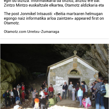
egin du bizitza. Informatikaria da ofizioz, afizioz ere bai.
Zintzo Mintzo euskaltzale elkartea, Otamotz aldizkaria eta
The post
Jonmikel Intsausti: «Beitia martxaren helmugan
egongo naiz informatika arloa zaintzen»
appeared first on
Otamotz
.
Otamotz.com Urretxu-Zumarraga