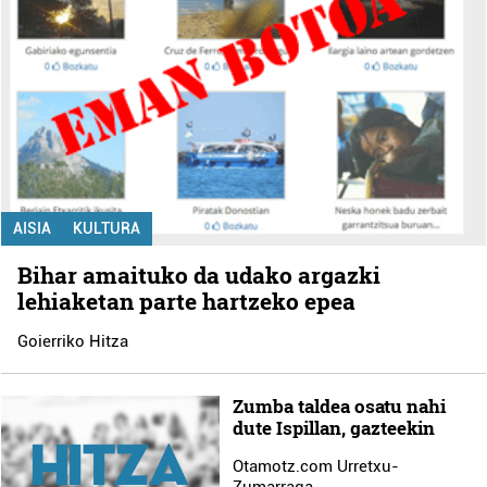
AISIA
KULTURA
Bihar amaituko da udako argazki
lehiaketan parte hartzeko epea
Goierriko Hitza
Zumba taldea osatu nahi
dute Ispillan, gazteekin
Otamotz.com Urretxu-