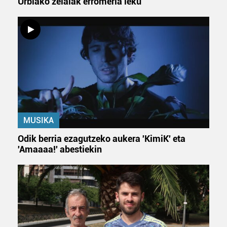
Urbiako zelaiak erromeria leku
MUSIKA
Odik berria ezagutzeko aukera 'KimiK' eta
'Amaaaa!' abestiekin