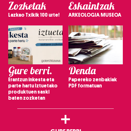
Zozketak
Eskaintzak
Lazkao Txikik 100 urte!
ARKEOLOGIA MUSEOA
Gure berri.
Denda
Erantzun inkesta eta
Papereko zenbakiak
parte hartu Iztuetako
PDF formatuan
produktuen saski
baten zozketan
+