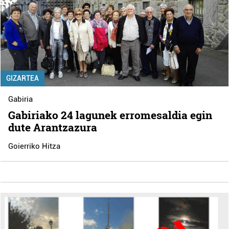
GIZARTEA
Gabiria
Gabiriako 24 lagunek erromesaldia egin
dute Arantzazura
Goierriko Hitza