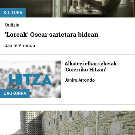
KULTURA
Ordizia
'Loreak' Oscar sarietara bidean
Janire Arrondo
Alkateei elkarrizketak
'Goierriko Hitzan'
Janire Arrondo
OROKORRA