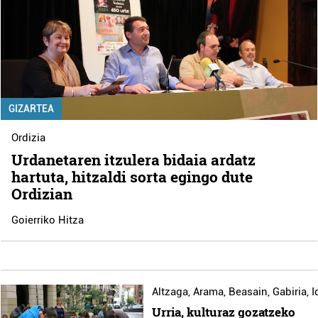
GIZARTEA
Ordizia
Urdanetaren itzulera bidaia ardatz
hartuta, hitzaldi sorta egingo dute
Ordizian
Goierriko Hitza
Altzaga
,
Arama
,
Beasain
,
Gabiria
,
I
Urria, kulturaz gozatzeko