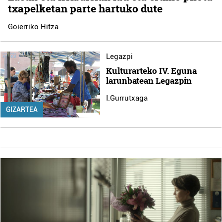
txapelketan parte hartuko dute
Goierriko Hitza
Legazpi
Kulturarteko IV. Eguna
larunbatean Legazpin
I.Gurrutxaga
GIZARTEA