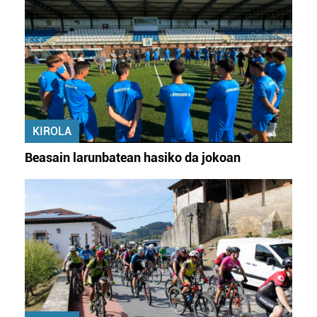
KIROLA
Beasain larunbatean hasiko da jokoan