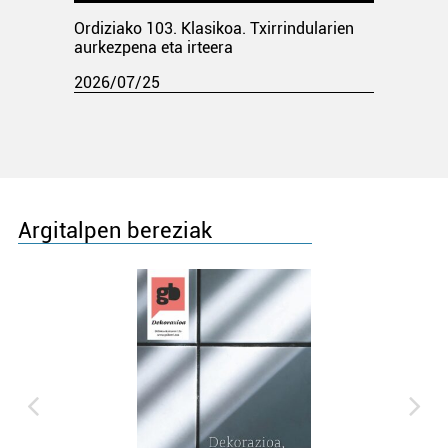
Ordiziako 103. Klasikoa. Txirrindularien
aurkezpena eta irteera
2026/07/25
Argitalpen bereziak