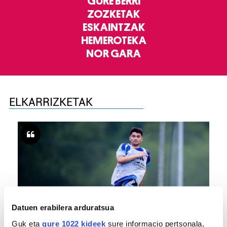
GURE BERRI
ZOZKETAK
ESKAINTZAK
HEMEROTEKA
NOR GARA
ELKARRIZKETAK
Datuen erabilera arduratsua
Guk eta
gure 1022 kideek
sure informacio pertsonala,
FUTBOLA