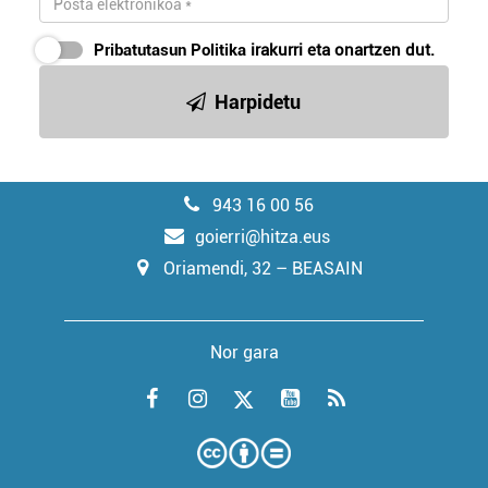
Pribatutasun Politika
irakurri eta onartzen dut.
Harpidetu
943 16 00 56
goierri@hitza.eus
Oriamendi, 32 – BEASAIN
Nor gara