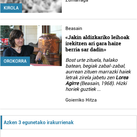
Zumarraga
KIROLA
Beasain
«Jakin aldizkariko leihoak
irekitzen ari gara haize
berria sar dadin»
Bost urte zituela, halako
OROKORRA
batean, begiak zabal-zabal,
aurrean zituen marrazki haiek
letrak zirela jabetu zen
Lorea
Agirre
(Beasain, 1968). Hizki
horiek guztiek
...
Goierriko Hitza
Azken 3 egunetako irakurrienak