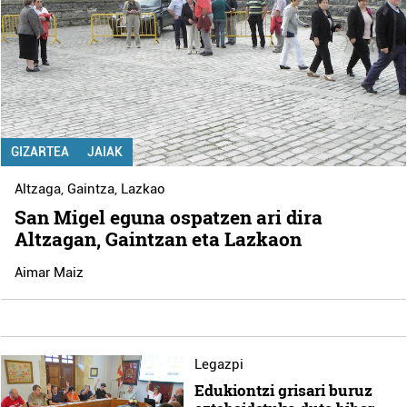
GIZARTEA
JAIAK
Altzaga
,
Gaintza
,
Lazkao
San Migel eguna ospatzen ari dira
Altzagan, Gaintzan eta Lazkaon
Aimar Maiz
Legazpi
Edukiontzi grisari buruz