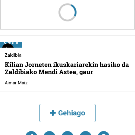
KIROLA
Zaldibia
Kilian Jorneten ikuskariarekin hasiko da
Zaldibiako Mendi Astea, gaur
Aimar Maiz
Gehiago