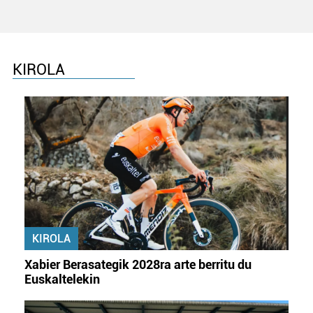
KIROLA
KIROLA
Xabier Berasategik 2028ra arte berritu du
Euskaltelekin