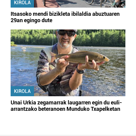
KIROLA
Itsasoko mendi bizikleta ibilaldia abuztuaren
29an egingo dute
KIROLA
Unai Urkia zegamarrak laugarren egin du euli-
arrantzako beteranoen Munduko Txapelketan