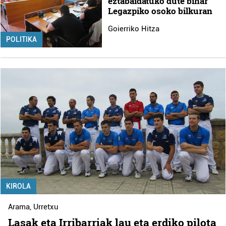
eztabaidatuko dute bihar
Legazpiko osoko bilkuran
Goierriko Hitza
POLITIKA
KIROLA
Arama
,
Urretxu
Lasak eta Irribarriak lau eta erdiko pilota