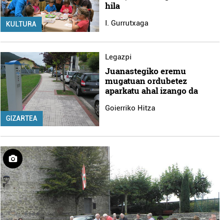
hila
I. Gurrutxaga
KULTURA
Legazpi
Juanastegiko eremu
mugatuan ordubetez
aparkatu ahal izango da
Goierriko Hitza
GIZARTEA