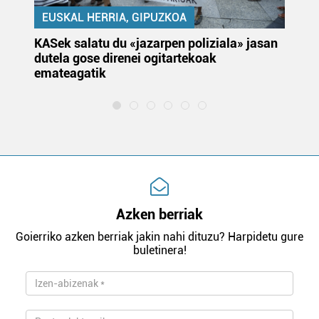
EUSKAL HERRIA, GIPUZKOA
KASek salatu du «jazarpen poliziala» jasan
Pa
dutela gose direnei ogitartekoak
da
emateagatik
«s
Azken berriak
Goierriko azken berriak jakin nahi dituzu? Harpidetu gure
buletinera!