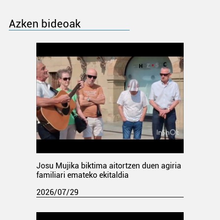
Azken bideoak
Josu Mujika biktima aitortzen duen agiria
familiari emateko ekitaldia
2026/07/29