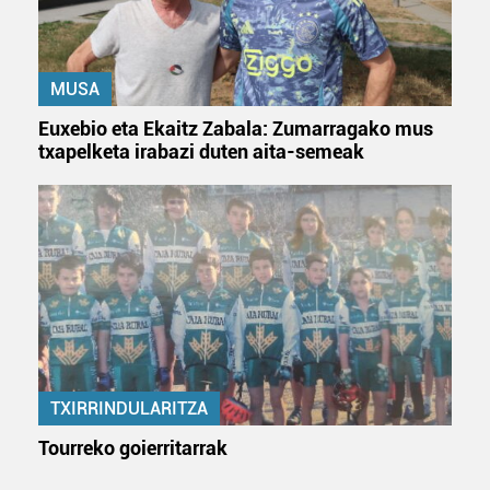
MUSA
Euxebio eta Ekaitz Zabala: Zumarragako mus
txapelketa irabazi duten aita-semeak
TXIRRINDULARITZA
Tourreko goierritarrak