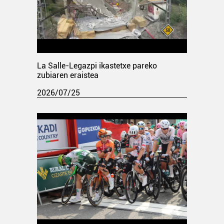
La Salle-Legazpi ikastetxe pareko
zubiaren eraistea
2026/07/25