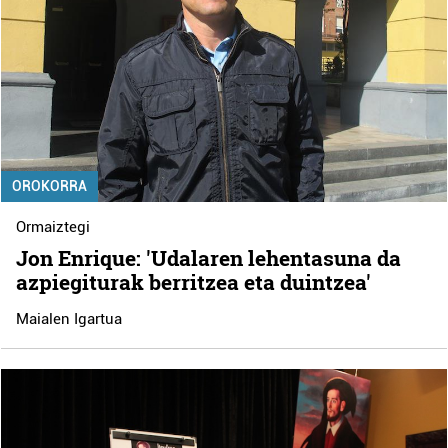
OROKORRA
Ormaiztegi
Jon Enrique: 'Udalaren lehentasuna da
azpiegiturak berritzea eta duintzea'
Maialen Igartua