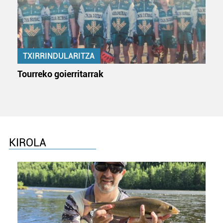
TXIRRINDULARITZA
Tourreko goierritarrak
KIROLA