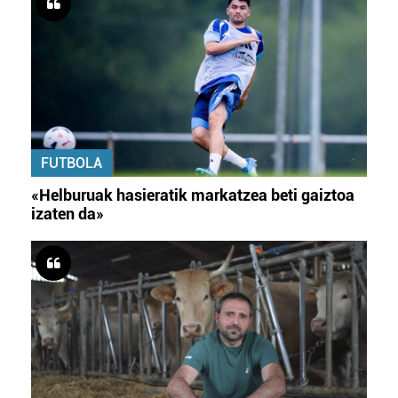
FUTBOLA
«Helburuak hasieratik markatzea beti gaiztoa
izaten da»