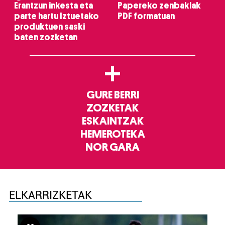
Erantzun inkesta eta
Papereko zenbakiak
parte hartu Iztuetako
PDF formatuan
produktuen saski
baten zozketan
+
GURE BERRI
ZOZKETAK
ESKAINTZAK
HEMEROTEKA
NOR GARA
ELKARRIZKETAK