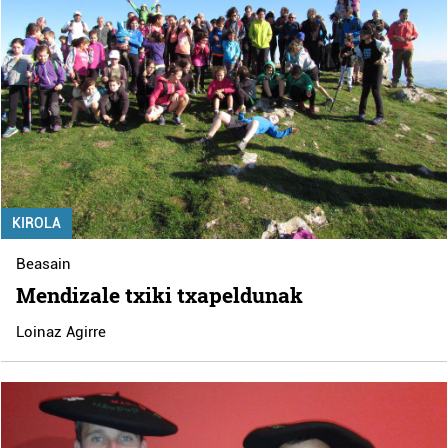
KIROLA
Beasain
Mendizale txiki txapeldunak
Loinaz Agirre