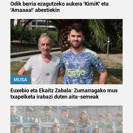
Odik berria ezagutzeko aukera 'KimiK' eta
'Amaaaa!' abestiekin
MUSA
Euxebio eta Ekaitz Zabala: Zumarragako mus
txapelketa irabazi duten aita-semeak