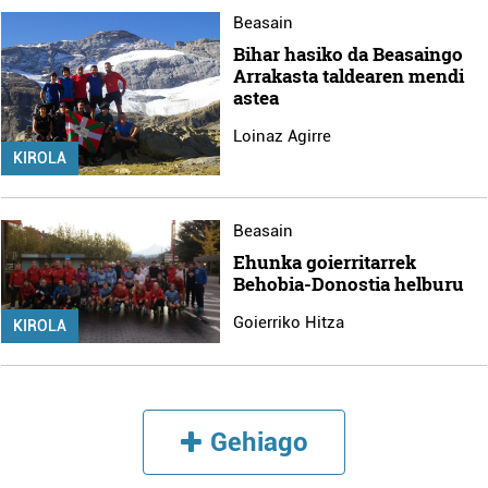
Beasain
Bihar hasiko da Beasaingo
Arrakasta taldearen mendi
astea
Loinaz Agirre
KIROLA
Beasain
Ehunka goierritarrek
Behobia-Donostia helburu
Goierriko Hitza
KIROLA
Gehiago