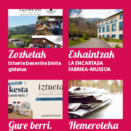
Zozketak
Eskaintzak
Iztueta baserrira bisita
LA ENCARTADA
gidatua
FABRIKA-MUSEOA
Gure berri.
Hemeroteka