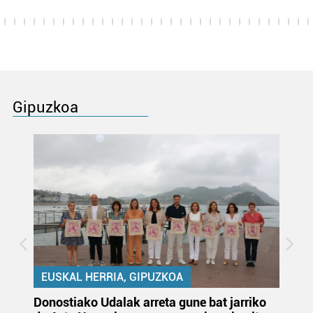
Gipuzkoa
EUSKAL HERRIA, GIPUZKOA
Donostiako Udalak arreta gune bat jarriko
Ur