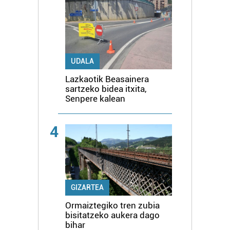
UDALA
Lazkaotik Beasainera
sartzeko bidea itxita,
Senpere kalean
4
GIZARTEA
Ormaiztegiko tren zubia
bisitatzeko aukera dago
bihar