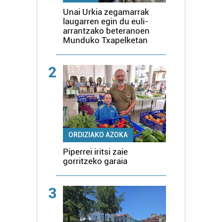
Unai Urkia zegamarrak
laugarren egin du euli-
arrantzako beteranoen
Munduko Txapelketan
2
ORDIZIAKO AZOKA
Piperrei iritsi zaie
gorritzeko garaia
3