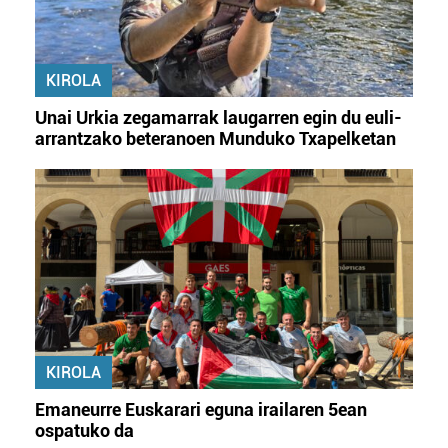
KIROLA
Unai Urkia zegamarrak laugarren egin du euli-
arrantzako beteranoen Munduko Txapelketan
KIROLA
Emaneurre Euskarari eguna irailaren 5ean
ospatuko da