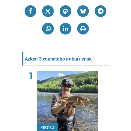
Azken 3 egunetako irakurrienak
1
KIROLA