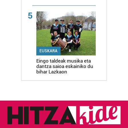
5
EUSKARA
Eingo taldeak musika eta
dantza saioa eskainiko du
bihar Lazkaon