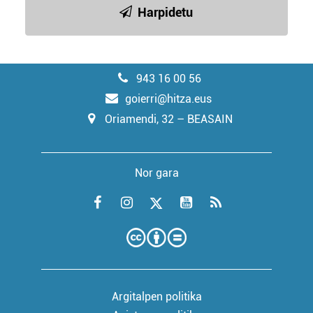
Harpidetu
943 16 00 56
goierri@hitza.eus
Oriamendi, 32 – BEASAIN
Nor gara
Argitalpen politika