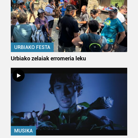
interes komertzial legitimoetan babesten dira. Ikusi gure
bazkideen zerrenda, beren ustez zein helburutarako
duten interes legitimoa eta horren aurka nola egin
dezakezun ikusteko.
Lortu zure datu pertsonalak prozesatzeko moduari
URBIAKO FESTA
buruzko informazio gehiago eta ezarri zure lehentasunak
datuen atalean. Edozein unetan alda edo ken dezakezu
Urbiako zelaiak erromeria leku
zure baimena Cookieen adierazpenean.
Webgune honek cookie propioak eta hirugarrenen cookie-
fitxategiak erabiltzen ditu. Zure esperientzia eta
zerbitzuak hobetzeko asmoz, cookie teknologiaz
baliatzen gara. Ohar hau onartuz gero, teknologia hori
erabiltzeko baimen esplizitua ematen diguzu.
Gehiago
irakurri
MUSIKA