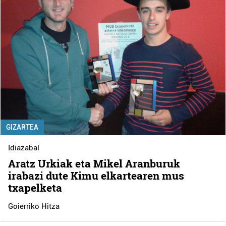
GIZARTEA
Idiazabal
Aratz Urkiak eta Mikel Aranburuk
irabazi dute Kimu elkartearen mus
txapelketa
Goierriko Hitza