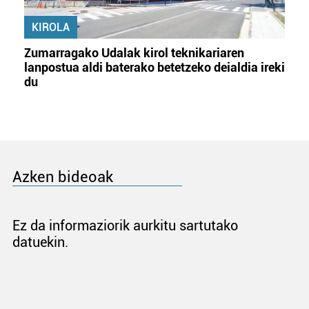
KIROLA
Zumarragako Udalak kirol teknikariaren
lanpostua aldi baterako betetzeko deialdia ireki
du
Azken bideoak
Ez da informaziorik aurkitu sartutako
datuekin.