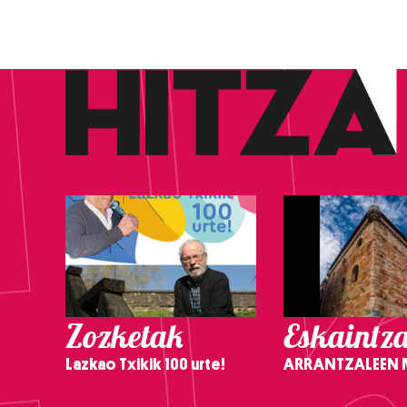
Zozketak
Eskaintz
Lazkao Txikik 100 urte!
ARRANTZALEEN