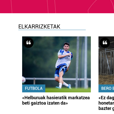
ELKARRIZKETAK
FUTBOLA
BERO 
«Helburuak hasieratik markatzea
«Ez dag
beti gaiztoa izaten da»
honetar
bazter 