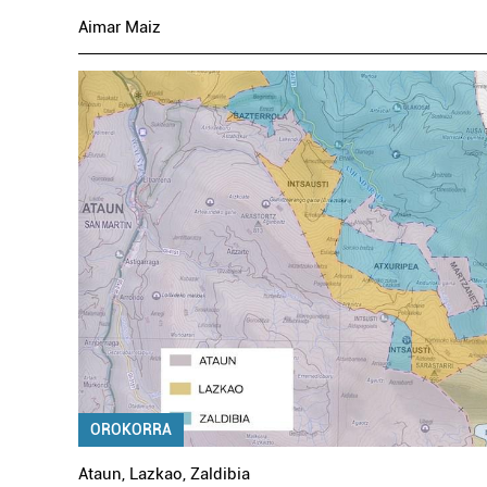
Aimar Maiz
OROKORRA
Ataun
,
Lazkao
,
Zaldibia