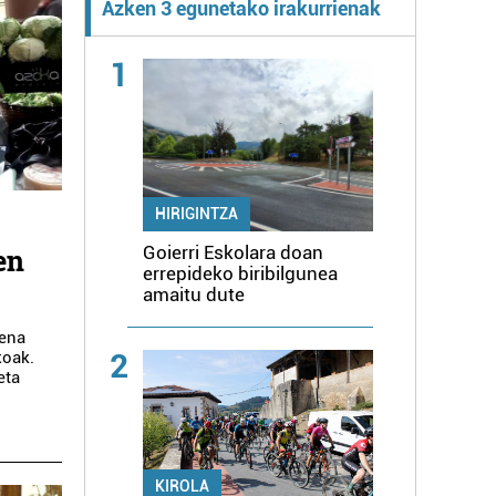
Azken 3 egunetako irakurrienak
1
HIRIGINTZA
Goierri Eskolara doan
en
errepideko biribilgunea
amaitu dute
pena
2
koak.
eta
KIROLA