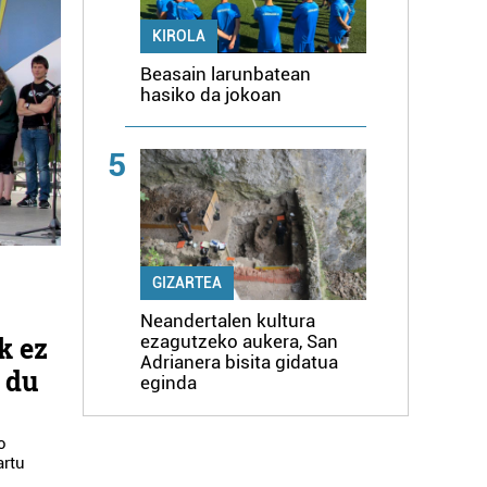
KIROLA
Beasain larunbatean
hasiko da jokoan
5
GIZARTEA
Neandertalen kultura
k ez
ezagutzeko aukera, San
Adrianera bisita gidatua
 du
eginda
o
artu