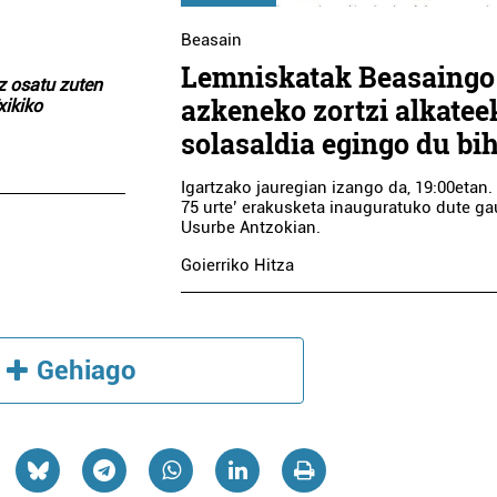
Beasain
Lemniskatak Beasaingo
z osatu zuten
azkeneko zortzi alkatee
xikiko
solasaldia egingo du bi
Igartzako jauregian izango da, 19:00etan. 
75 urte’ erakusketa inauguratuko dute ga
Usurbe Antzokian.
Goierriko Hitza
Gehiago