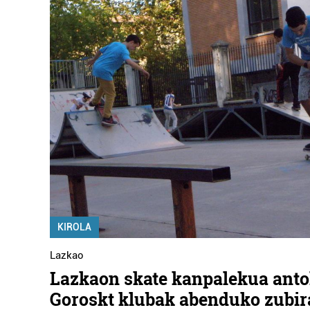
KIROLA
Lazkao
Lazkaon skate kanpalekua anto
Goroskt klubak abenduko zubi