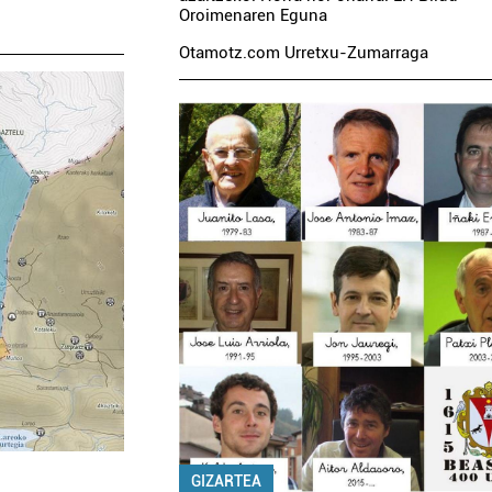
Oroimenaren Eguna
Otamotz.com Urretxu-Zumarraga
GIZARTEA