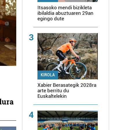
Itsasoko mendi bizikleta
ibilaldia abuztuaren 29an
egingo dute
3
KIROLA
Xabier Berasategik 2028ra
arte berritu du
Euskaltelekin
dura
4