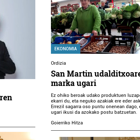
EKONOMIA
Ordizia
San Martin udalditxoar
marka ugari
aren
Ez ohiko beroak udako produktuen luza
ekarri du, eta neguko azakiak ere eder as
Errezil sagarra oso puntu onenean dago, 
ugari ikusi da azokako postu batzuetan.
Goierriko Hitza