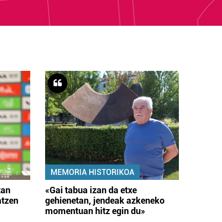
MEMORIA HISTORIKOA
tan
«Gai tabua izan da etxe
atzen
gehienetan, jendeak azkeneko
momentuan hitz egin du»