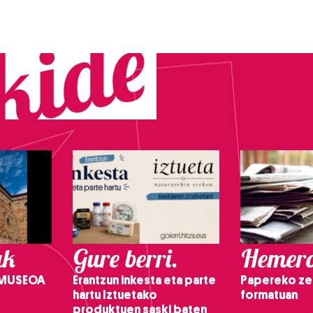
ak
Gure berri.
Hemero
 MUSEOA
Erantzun inkesta eta parte
Papereko ze
hartu Iztuetako
formatuan
produktuen saski baten