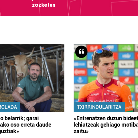
zozketan
BOLADA
TXIRRINDULARITZA
o belarrik; garai
«Entrenatzen duzun bidee
ako oso erreta daude
lehiatzeak gehiago motib
guztiak»
zaitu»