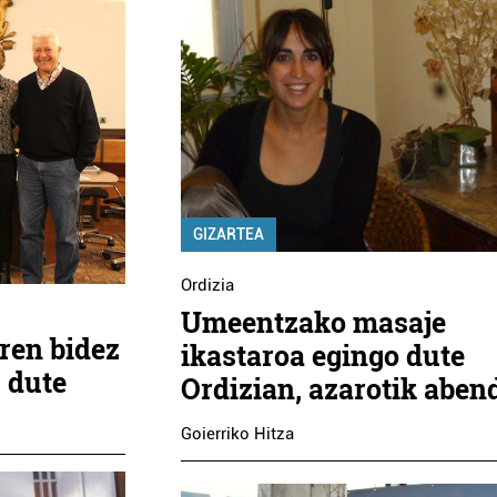
GIZARTEA
Ordizia
Umeentzako masaje
ren bidez
ikastaroa egingo dute
 dute
Ordizian, azarotik aben
Goierriko Hitza