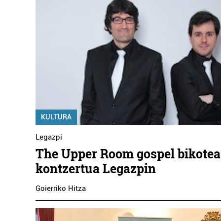
KULTURA
Legazpi
The Upper Room gospel bikote
kontzertua Legazpin
Goierriko Hitza