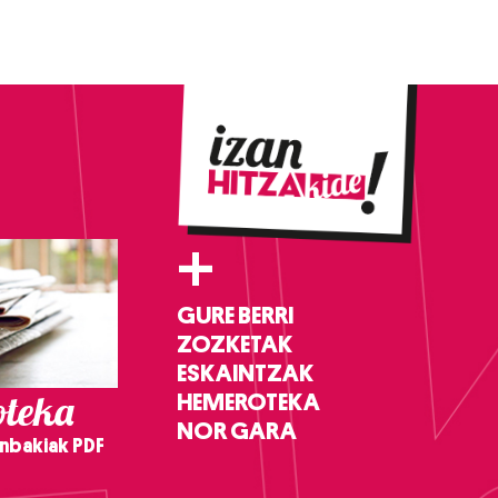
+
GURE BERRI
ZOZKETAK
ESKAINTZAK
teka
HEMEROTEKA
NOR GARA
nbakiak PDF