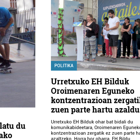
POLITIKA
Urretxuko EH Bilduk
Oroimenaren Eguneko
kontzentrazioan zergati
zuen parte hartu azaldu
Urretxuko EH Bilduk ohar bat bidali du
latu du
komunikabideetara, Oroimenaren Egunek
rako
kontzentrazioan zergatik ez zuen parte h
azaltzeko. Horra hor oharra. EH Bildu