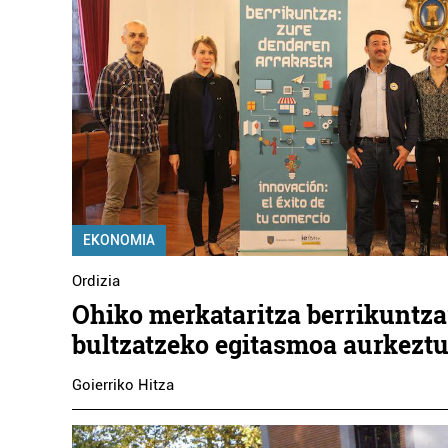
EKONOMIA
Ordizia
Ohiko merkataritza berrikuntza
bultzatzeko egitasmoa aurkeztu
Goierriko Hitza