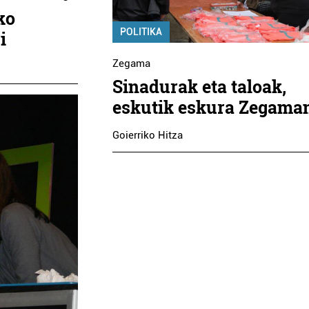
ko
POLITIKA
i
Zegama
Sinadurak eta taloak,
eskutik eskura Zegama
Goierriko Hitza