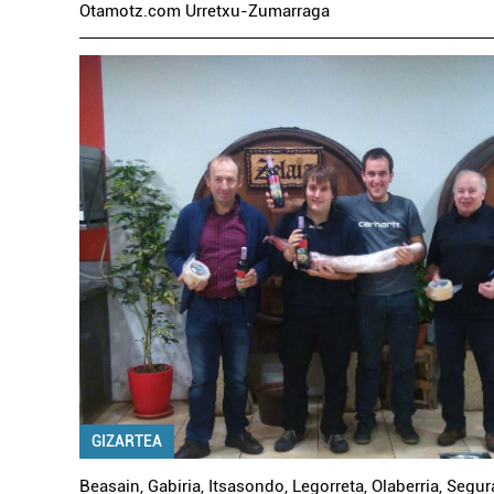
Otamotz.com Urretxu-Zumarraga
GIZARTEA
Beasain
,
Gabiria
,
Itsasondo
,
Legorreta
,
Olaberria
,
Segur