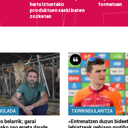
hartu Iztuetako
formatuan
produktuen saski baten
zozketan
BOLADA
TXIRRINDULARITZA
o belarrik; garai
«Entrenatzen duzun bidee
ako oso erreta daude
lehiatzeak gehiago motib