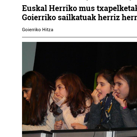
Euskal Herriko mus txapelketa
Goierriko sailkatuak herriz herr
Goierriko Hitza