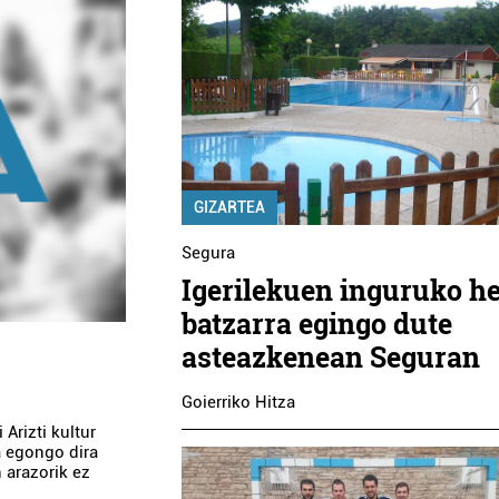
GIZARTEA
Segura
Igerilekuen inguruko he
batzarra egingo dute
asteazkenean Seguran
Goierriko Hitza
Arizti kultur
a egongo dira
 arazorik ez