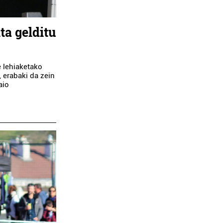
ta gelditu
 lehiaketako
, erabaki da zein
aio