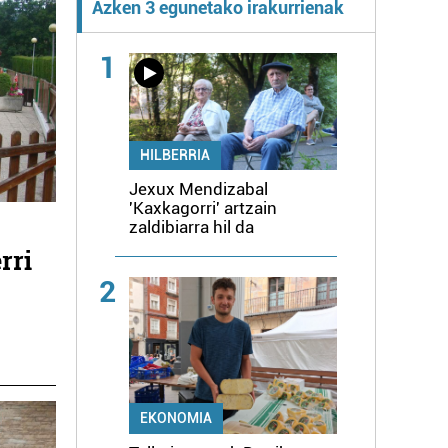
Azken 3 egunetako irakurrienak
1
HILBERRIA
Jexux Mendizabal
'Kaxkagorri' artzain
zaldibiarra hil da
rri
2
EKONOMIA