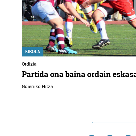
KIROLA
Ordizia
Partida ona baina ordain eskas
Goierriko Hitza