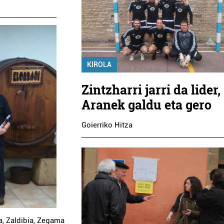
KIROLA
Zintzharri jarri da lider,
Aranek galdu eta gero
Goierriko Hitza
a
,
Zaldibia
,
Zegama