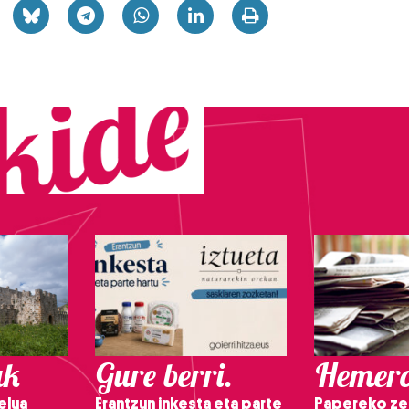
ak
Gure berri.
Hemero
elua
Erantzun inkesta eta parte
Papereko ze