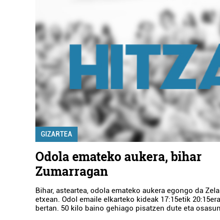
GIZARTEA
Odola emateko aukera, bihar
Zumarragan
Bihar, asteartea, odola emateko aukera egongo da Zelai 
etxean. Odol emaile elkarteko kideak 17:15etik 20:15er
bertan. 50 kilo baino gehiago pisatzen dute eta osasun