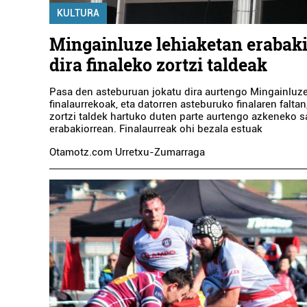
KULTURA
Mingainluze lehiaketan erabaki
dira finaleko zortzi taldeak
Pasa den asteburuan jokatu dira aurtengo Mingainluze
finalaurrekoak, eta datorren asteburuko finalaren faltan
zortzi taldek hartuko duten parte aurtengo azkeneko s
erabakiorrean. Finalaurreak ohi bezala estuak
Otamotz.com Urretxu-Zumarraga