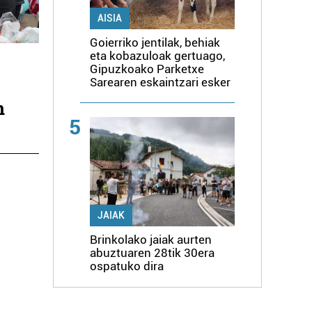
AISIA
Goierriko jentilak, behiak
eta kobazuloak gertuago,
Gipuzkoako Parketxe
Sarearen eskaintzari esker
n
5
JAIAK
Brinkolako jaiak aurten
abuztuaren 28tik 30era
ospatuko dira