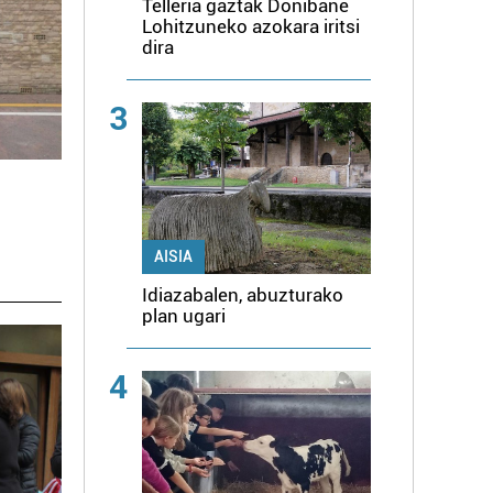
Telleria gaztak Donibane
Lohitzuneko azokara iritsi
dira
3
AISIA
Idiazabalen, abuzturako
plan ugari
4