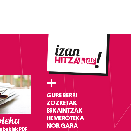
+
GURE BERRI
ZOZKETAK
ESKAINTZAK
teka
HEMEROTEKA
NOR GARA
nbakiak PDF