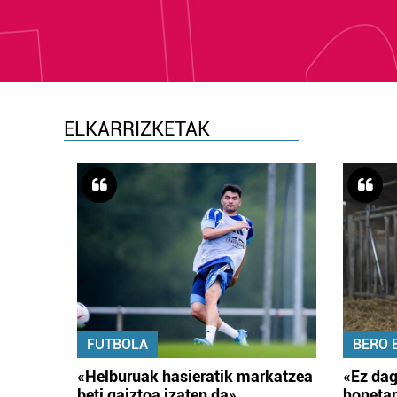
ELKARRIZKETAK
FUTBOLA
BERO 
«Helburuak hasieratik markatzea
«Ez dag
beti gaiztoa izaten da»
honetar