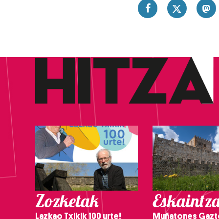
Zozketak
Eskaintz
Lazkao Txikik 100 urte!
Muñatones Gazt