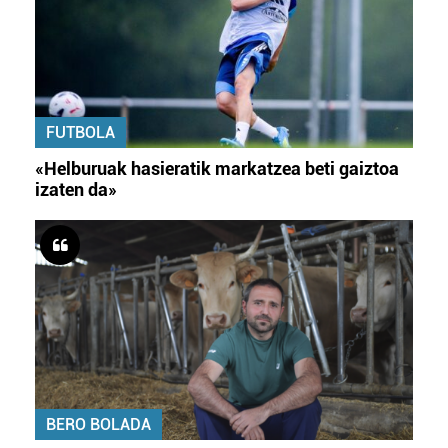
FUTBOLA
«Helburuak hasieratik markatzea beti gaiztoa
izaten da»
BERO BOLADA