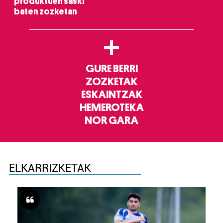
produktuen saski
baten zozketan
+
GURE BERRI
ZOZKETAK
ESKAINTZAK
HEMEROTEKA
NOR GARA
ELKARRIZKETAK