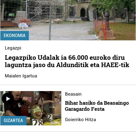
EKONOMIA
Legazpi
Legazpiko Udalak ia 66.000 euroko diru
laguntza jaso du Aldunditik eta HAEE-tik
Maialen Igartua
Beasain
Bihar hasiko da Beasaingo
Garagardo Festa
Goierriko Hitza
GIZARTEA