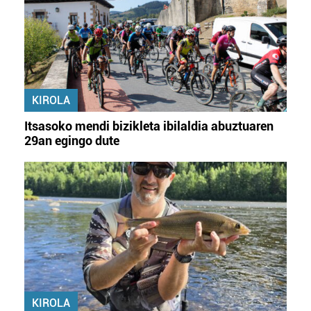
KIROLA
Itsasoko mendi bizikleta ibilaldia abuztuaren
29an egingo dute
KIROLA