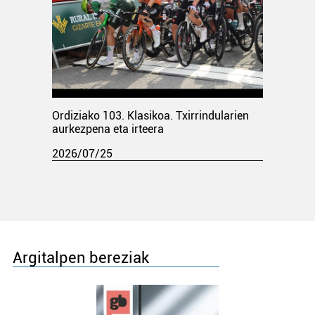
Ordiziako 103. Klasikoa. Txirrindularien
aurkezpena eta irteera
2026/07/25
Argitalpen bereziak