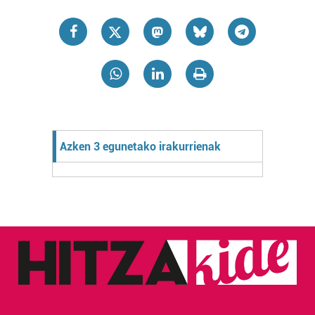
Azken 3 egunetako irakurrienak