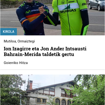
KIROLA
Mutiloa
,
Ormaiztegi
Ion Izagirre eta Jon Ander Intsausti
Bahrain-Merida taldetik gertu
Goierriko Hitza