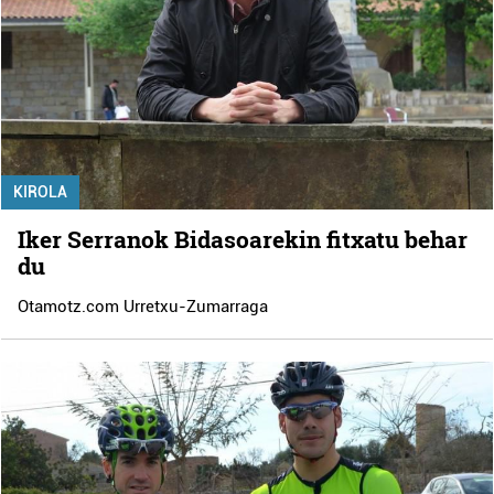
KIROLA
Iker Serranok Bidasoarekin fitxatu behar
du
Otamotz.com Urretxu-Zumarraga