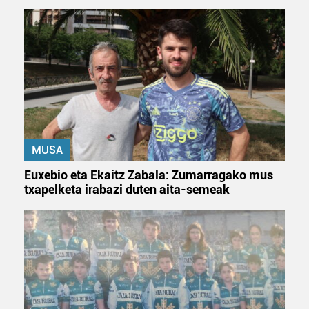
produktuak garatzeko. Zure datuak nork eta zertarako
erabiltzen dituen hauta dezakezu.
Bazkide batzuek ez dizute baimenik eskatzen, eta beren
interes komertzial legitimoetan babesten dira. Ikusi gure
bazkideen zerrenda, beren ustez zein helburutarako
duten interes legitimoa eta horren aurka nola egin
dezakezun ikusteko.
MUSA
Lortu zure datu pertsonalak prozesatzeko moduari
Euxebio eta Ekaitz Zabala: Zumarragako mus
buruzko informazio gehiago eta ezarri zure lehentasunak
txapelketa irabazi duten aita-semeak
datuen atalean. Edozein unetan alda edo ken dezakezu
zure baimena Cookieen adierazpenean.
Webgune honek cookie propioak eta hirugarrenen cookie-
fitxategiak erabiltzen ditu. Zure esperientzia eta
zerbitzuak hobetzeko asmoz, cookie teknologiaz
baliatzen gara. Ohar hau onartuz gero, teknologia hori