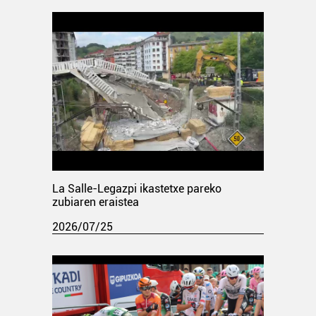
La Salle-Legazpi ikastetxe pareko
zubiaren eraistea
2026/07/25