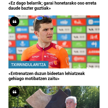
«Ez dago belarrik; garai honetarako oso erreta
daude bazter guztiak»
TXIRRINDULARITZA
«Entrenatzen duzun bideetan lehiatzeak
gehiago motibatzen zaitu»