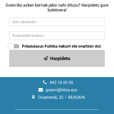
Goierriko azken berriak jakin nahi dituzu? Harpidetu gure
buletinera!
Pribatutasun Politika
irakurri eta onartzen dut.
Harpidetu
943 16 00 56
goierri@hitza.eus
Oriamendi, 32 – BEASAIN