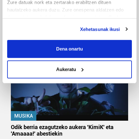
Zure datuak nork eta zertarako erabiltzen dituen
hautatzeko aukera duzu. Zure onespena aldatzen edo
deuseztatzen ahal duzu edozein momentutan, Cookie
deklaraziotik edo Privacy triggerean klikatuz.
Xehetasunak ikusi
URBIAKO FESTA
If you allow, we would also like to:
Urbiako zelaiak erromeria leku
Collect information about your geographical
Dena onartu
location which can be accurate to within several
meters
Aukeratu
Identify your device by actively scanning it for
specific characteristics (fingerprinting)
Find out more about how your personal data is processed
and set your preferences in the
details section
.
Guk eta gure bazkideek zure datu pertsonalak
MUSIKA
prozesatzen ditugu, zure IP zenbakia, besteak beste,
teknologia erabiliz, cookieak adibidez, iragarki eta eduki
Odik berria ezagutzeko aukera 'KimiK' eta
pertsonalizatuak eskaintzeko, iragarkiak eta edukia
'Amaaaa!' abestiekin
neurtzeko, jendeari buruzko informazioa biltzeko eta