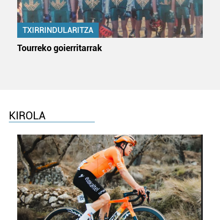
erabiltzeko baimen esplizitua ematen diguzu.
Gehiago
irakurri
TXIRRINDULARITZA
Tourreko goierritarrak
KIROLA