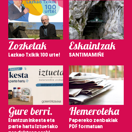
Zozketak
Eskaintzak
Lazkao Txikik 100 urte!
SANTIMAMIÑE
Gure berri.
Hemeroteka
Erantzun inkesta eta
Papereko zenbakiak
parte hartu Iztuetako
PDF formatuan