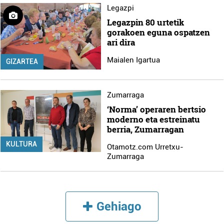
Legazpi
Legazpin 80 urtetik
gorakoen eguna ospatzen
ari dira
Maialen Igartua
GIZARTEA
Zumarraga
‘Norma’ operaren bertsio
moderno eta estreinatu
berria, Zumarragan
KULTURA
Otamotz.com Urretxu-
Zumarraga
Gehiago