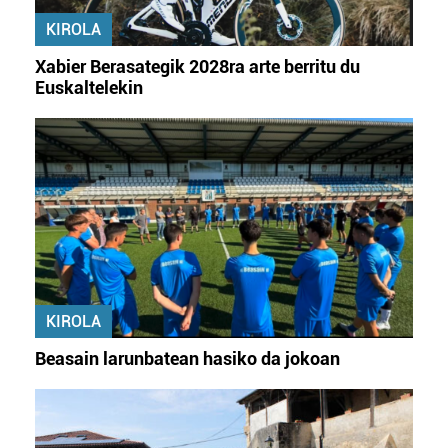
KIROLA
Xabier Berasategik 2028ra arte berritu du
Euskaltelekin
KIROLA
Beasain larunbatean hasiko da jokoan