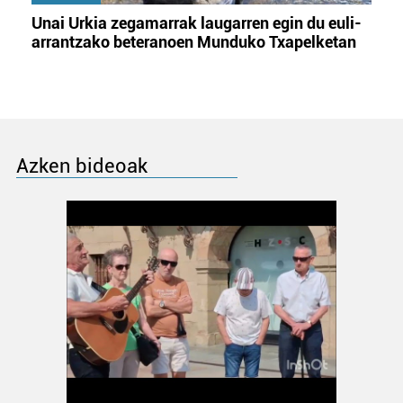
Unai Urkia zegamarrak laugarren egin du euli-
arrantzako beteranoen Munduko Txapelketan
Azken bideoak