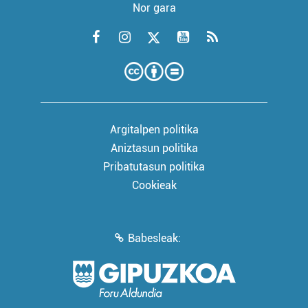
Nor gara
Argitalpen politika
Aniztasun politika
Pribatutasun politika
Cookieak
Babesleak: