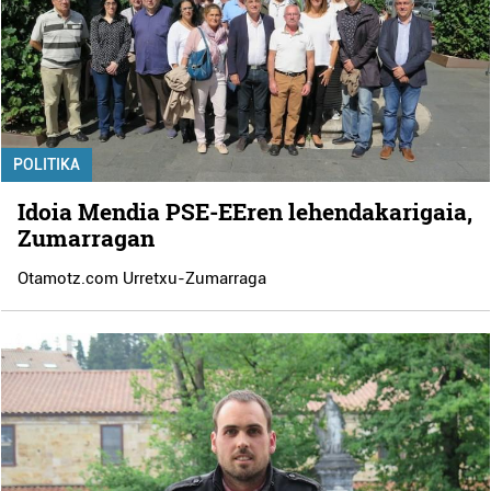
POLITIKA
Idoia Mendia PSE-EEren lehendakarigaia,
Zumarragan
Otamotz.com Urretxu-Zumarraga