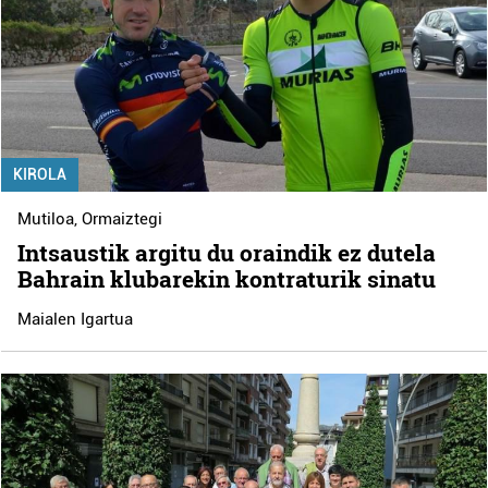
KIROLA
Mutiloa
,
Ormaiztegi
Intsaustik argitu du oraindik ez dutela
Bahrain klubarekin kontraturik sinatu
Maialen Igartua