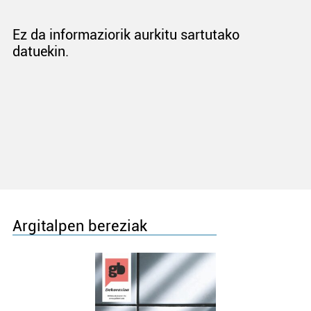
Ez da informaziorik aurkitu sartutako
datuekin.
Argitalpen bereziak