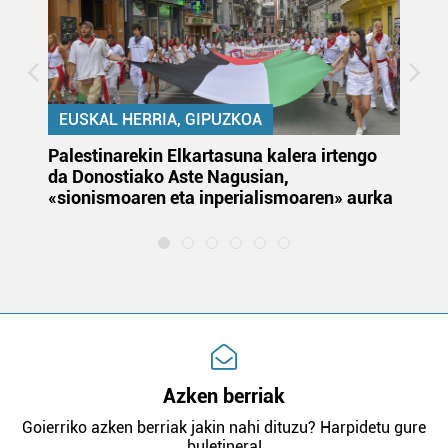
EUSKAL HERRIA, GIPUZKOA
Palestinarekin Elkartasuna kalera irtengo
Do
da Donostiako Aste Nagusian,
du
«sionismoaren eta inperialismoaren» aurka
et
Azken berriak
Goierriko azken berriak jakin nahi dituzu? Harpidetu gure
buletinera!