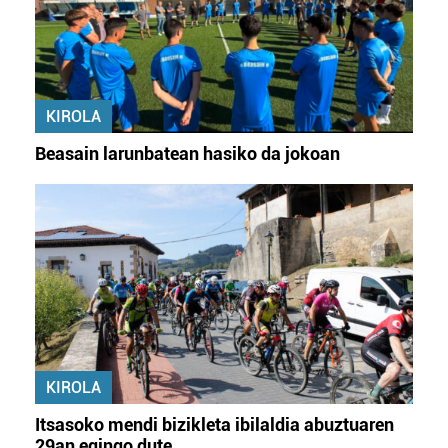
KIROLA
Beasain larunbatean hasiko da jokoan
KIROLA
Itsasoko mendi bizikleta ibilaldia abuztuaren
29an egingo dute