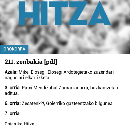
OROKORRA
211. zenbakia [pdf]
Azala:
Mikel Elosegi, Elosegi Ardotegietako zuzendari
nagusiari elkarrizketa.
3. orria:
Patxi Mendizabal Zumarragarra, buzkantzetan
aditua.
6. orria:
Zesatenk?!, Goierriko gazteentzako bilgunea
7. orria:
...
Goierriko Hitza