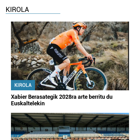
KIROLA
KIROLA
Xabier Berasategik 2028ra arte berritu du
Euskaltelekin