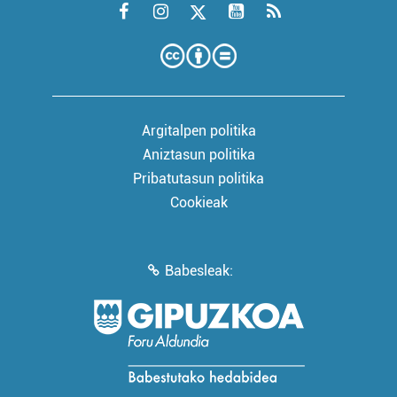
Argitalpen politika
Aniztasun politika
Pribatutasun politika
Cookieak
Babesleak: