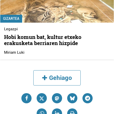
GIZARTEA
Legazpi
Hobi komun bat, kultur etxeko
erakusketa berriaren hizpide
Miriam Luki
Gehiago