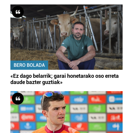
produktuak garatzeko. Zure datuak nork eta zertarako
erabiltzen dituen hauta dezakezu.
Bazkide batzuek ez dizute baimenik eskatzen, eta beren
interes komertzial legitimoetan babesten dira. Ikusi gure
bazkideen zerrenda, beren ustez zein helburutarako
duten interes legitimoa eta horren aurka nola egin
dezakezun ikusteko.
Lortu zure datu pertsonalak prozesatzeko moduari
BERO BOLADA
buruzko informazio gehiago eta ezarri zure lehentasunak
«Ez dago belarrik; garai honetarako oso erreta
datuen atalean. Edozein unetan alda edo ken dezakezu
daude bazter guztiak»
zure baimena Cookieen adierazpenean.
Webgune honek cookie propioak eta hirugarrenen cookie-
fitxategiak erabiltzen ditu. Zure esperientzia eta
zerbitzuak hobetzeko asmoz, cookie teknologiaz
baliatzen gara. Ohar hau onartuz gero, teknologia hori
erabiltzeko baimen esplizitua ematen diguzu.
Gehiago