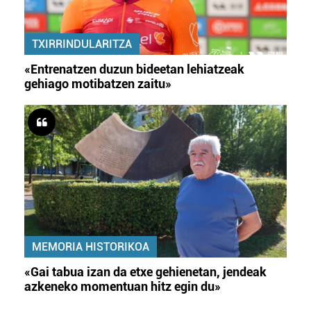
irakurri
TXIRRINDULARITZA
«Entrenatzen duzun bideetan lehiatzeak
gehiago motibatzen zaitu»
MEMORIA HISTORIKOA
«Gai tabua izan da etxe gehienetan, jendeak
azkeneko momentuan hitz egin du»