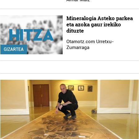
Mineralogia Asteko parkea
eta azoka gaur irekiko
dituzte
Otamotz.com Urretxu-
Zumarraga
GIZARTEA