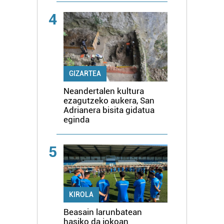
4
GIZARTEA
Neandertalen kultura
ezagutzeko aukera, San
Adrianera bisita gidatua
eginda
5
KIROLA
Beasain larunbatean
hasiko da jokoan