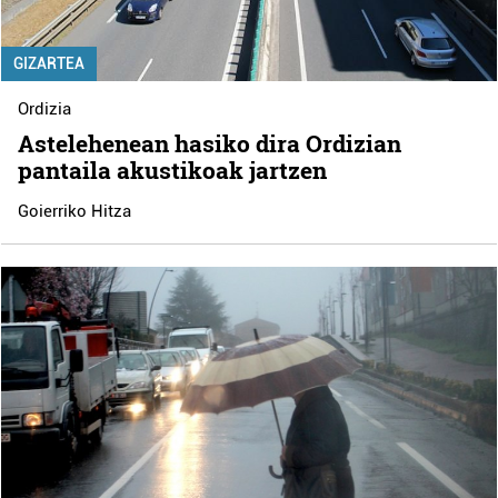
GIZARTEA
Ordizia
Astelehenean hasiko dira Ordizian
pantaila akustikoak jartzen
Goierriko Hitza