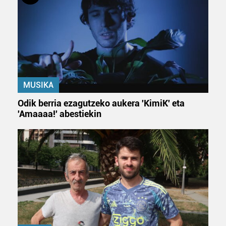
MUSIKA
Odik berria ezagutzeko aukera 'KimiK' eta
'Amaaaa!' abestiekin