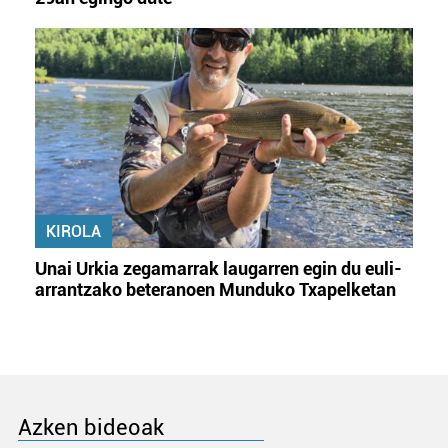
KIROLA
Unai Urkia zegamarrak laugarren egin du euli-
arrantzako beteranoen Munduko Txapelketan
Azken bideoak