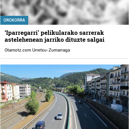
OROKORRA
‘Iparregarri’ pelikularako sarrerak
astelehenean jarriko dituzte salgai
Otamotz.com Urretxu-Zumarraga