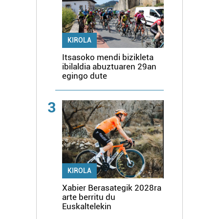
KIROLA
Itsasoko mendi bizikleta
ibilaldia abuztuaren 29an
egingo dute
3
KIROLA
Xabier Berasategik 2028ra
arte berritu du
Euskaltelekin