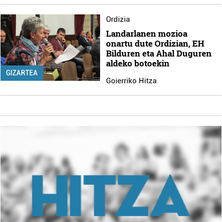
Ordizia
Landarlanen mozioa
onartu dute Ordizian, EH
Bilduren eta Ahal Duguren
aldeko botoekin
GIZARTEA
Goierriko Hitza