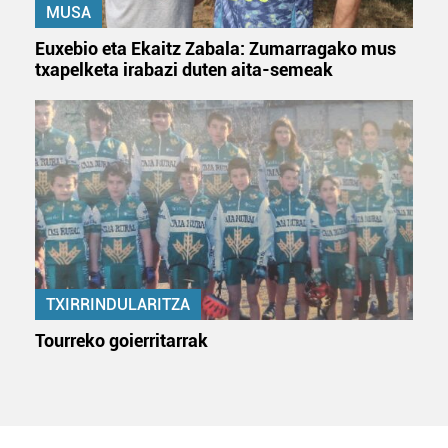
MUSA
Euxebio eta Ekaitz Zabala: Zumarragako mus
txapelketa irabazi duten aita-semeak
TXIRRINDULARITZA
Tourreko goierritarrak