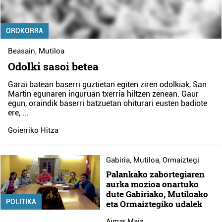
OROKORRA
Beasain
,
Mutiloa
Odolki sasoi betea
Garai batean baserri guztietan egiten ziren odolkiak, San
Martin egunaren inguruan txerria hiltzen zenean. Gaur
egun, oraindik baserri batzuetan ohiturari eusten badiote
ere,
...
Goierriko Hitza
Gabiria
,
Mutiloa
,
Ormaiztegi
Palankako zabortegiaren
aurka mozioa onartuko
dute Gabiriako, Mutiloako
POLITIKA
eta Ormaiztegiko udalek
Aimar Maiz