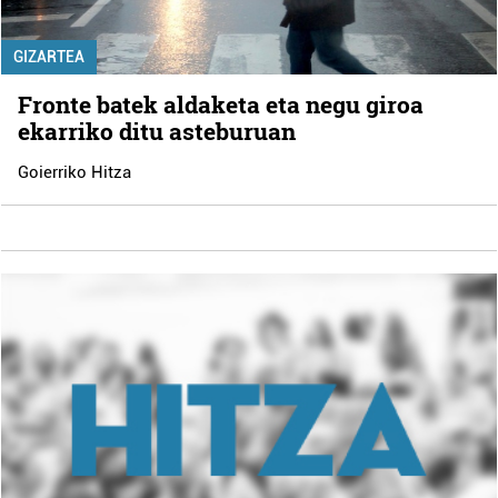
GIZARTEA
Fronte batek aldaketa eta negu giroa
ekarriko ditu asteburuan
Goierriko Hitza