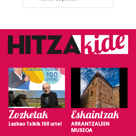
Zozketak
Eskaintzak
Lazkao Txikik 100 urte!
ARRANTZALEEN
MUSEOA