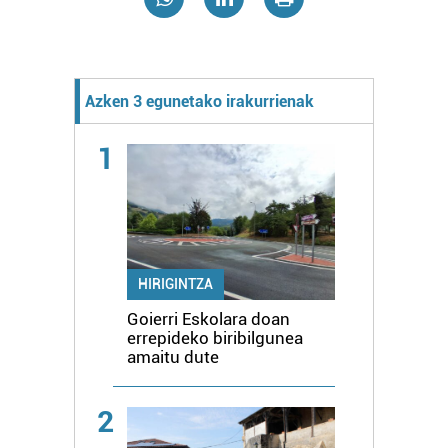
Azken 3 egunetako irakurrienak
1
HIRIGINTZA
Goierri Eskolara doan
errepideko biribilgunea
amaitu dute
2