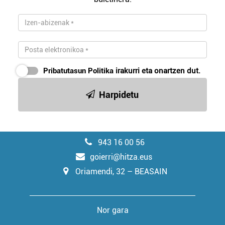
Pribatutasun Politika
irakurri eta onartzen dut.
Harpidetu
943 16 00 56
goierri@hitza.eus
Oriamendi, 32 – BEASAIN
Nor gara