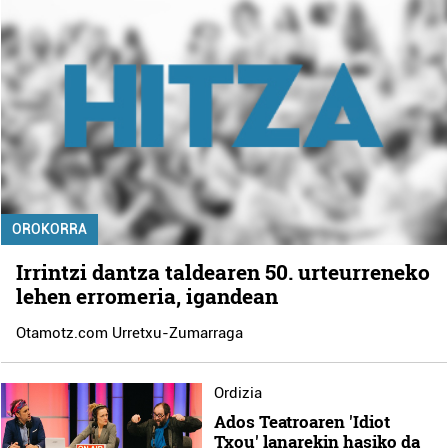
OROKORRA
Irrintzi dantza taldearen 50. urteurreneko
lehen erromeria, igandean
Otamotz.com Urretxu-Zumarraga
Ordizia
Ados Teatroaren 'Idiot
Txou' lanarekin hasiko da