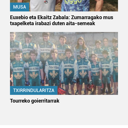
MUSA
Euxebio eta Ekaitz Zabala: Zumarragako mus
txapelketa irabazi duten aita-semeak
TXIRRINDULARITZA
Tourreko goierritarrak