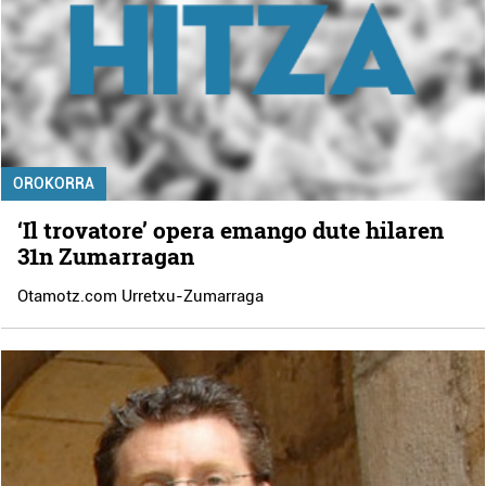
OROKORRA
‘Il trovatore’ opera emango dute hilaren
31n Zumarragan
Otamotz.com Urretxu-Zumarraga