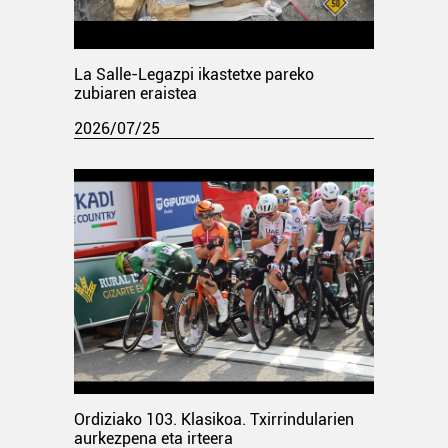
La Salle-Legazpi ikastetxe pareko
zubiaren eraistea
2026/07/25
Ordiziako 103. Klasikoa. Txirrindularien
aurkezpena eta irteera