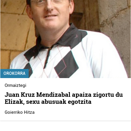
OROKORRA
Ormaiztegi
Juan Kruz Mendizabal apaiza zigortu du
Elizak, sexu abusuak egotzita
Goierriko Hitza