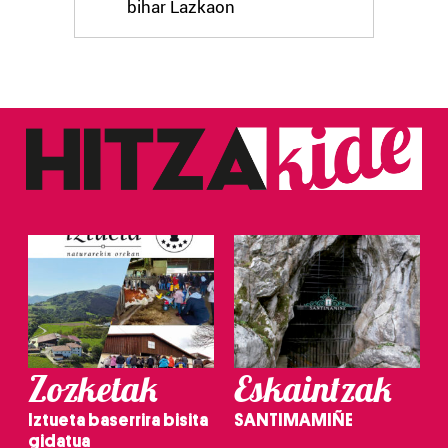
bihar Lazkaon
Zozketak
Eskaintzak
Iztueta baserrira bisita
SANTIMAMIÑE
gidatua