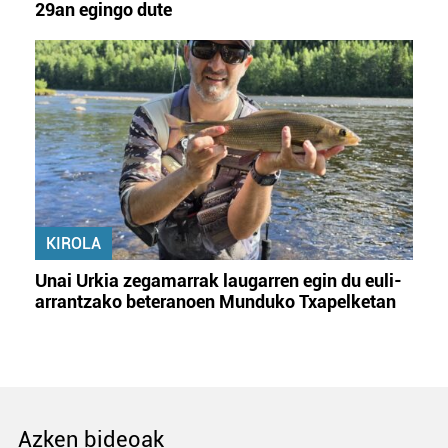
29an egingo dute
KIROLA
Unai Urkia zegamarrak laugarren egin du euli-
arrantzako beteranoen Munduko Txapelketan
Azken bideoak