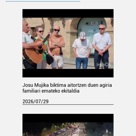
Josu Mujika biktima aitortzen duen agiria
familiari emateko ekitaldia
2026/07/29