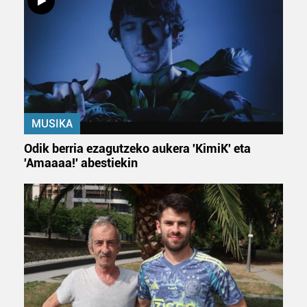
MUSIKA
Odik berria ezagutzeko aukera 'KimiK' eta
'Amaaaa!' abestiekin