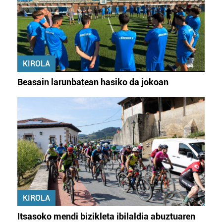
KIROLA
Beasain larunbatean hasiko da jokoan
KIROLA
Itsasoko mendi bizikleta ibilaldia abuztuaren