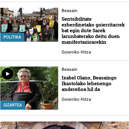
Beasain
Sentsibilitate
ezberdinetako goierritarrek
bat egin dute Sarek
larunbaterako deitu duen
POLITIKA
manifestazioarekin
Goierriko Hitza
Beasain
Ixabel Olano, Beasaingo
Ikastolako lehenengo
andereñoa hil da
Goierriko Hitza
GIZARTEA