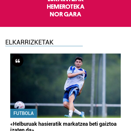
HEMEROTEKA
NOR GARA
ELKARRIZKETAK
FUTBOLA
«Helburuak hasieratik markatzea beti gaiztoa
izaten da»