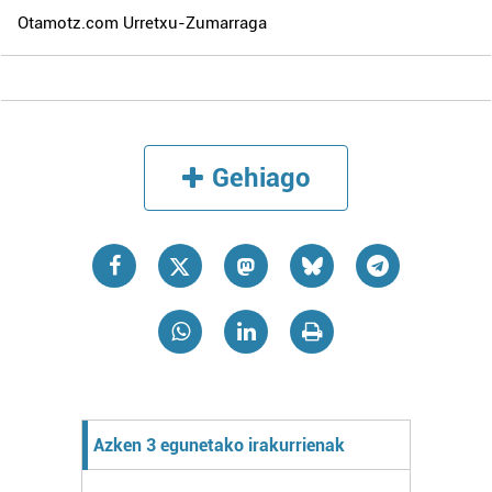
Otamotz.com Urretxu-Zumarraga
Gehiago
Azken 3 egunetako irakurrienak