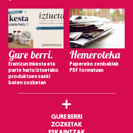
Gure berri.
Hemeroteka
Erantzun inkesta eta
Papereko zenbakiak
parte hartu Iztuetako
PDF formatuan
produktuen saski
baten zozketan
+
GURE BERRI
ZOZKETAK
ESKAINTZAK