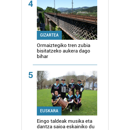
4
GIZARTEA
Ormaiztegiko tren zubia
bisitatzeko aukera dago
bihar
5
EUSKARA
Eingo taldeak musika eta
dantza saioa eskainiko du