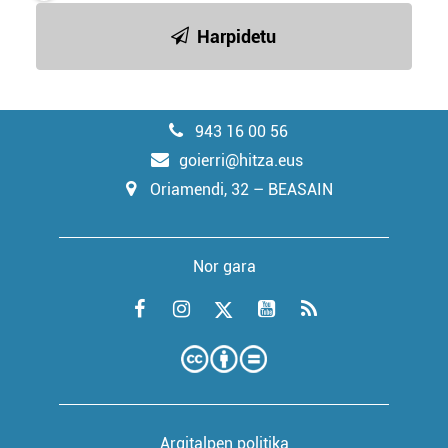
Harpidetu
943 16 00 56
goierri@hitza.eus
Oriamendi, 32 – BEASAIN
Nor gara
Argitalpen politika