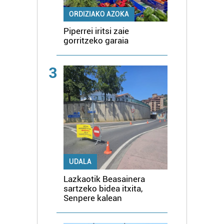
ORDIZIAKO AZOKA
Piperrei iritsi zaie
gorritzeko garaia
3
UDALA
Lazkaotik Beasainera
sartzeko bidea itxita,
Senpere kalean