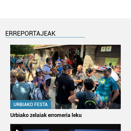
interes komertzial legitimoetan babesten dira. Ikusi gure
bazkideen zerrenda, beren ustez zein helburutarako
duten interes legitimoa eta horren aurka nola egin
dezakezun ikusteko.
ERREPORTAJEAK
Lortu zure datu pertsonalak prozesatzeko moduari
buruzko informazio gehiago eta ezarri zure lehentasunak
datuen atalean. Edozein unetan alda edo ken dezakezu
zure baimena Cookieen adierazpenean.
Webgune honek cookie propioak eta hirugarrenen cookie-
fitxategiak erabiltzen ditu. Zure esperientzia eta
zerbitzuak hobetzeko asmoz, cookie teknologiaz
baliatzen gara. Ohar hau onartuz gero, teknologia hori
URBIAKO FESTA
erabiltzeko baimen esplizitua ematen diguzu.
Gehiago
irakurri
Urbiako zelaiak erromeria leku