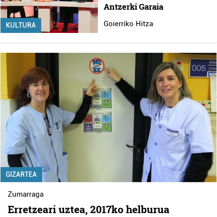
Antzerki Garaia
Goierriko Hitza
KULTURA
GIZARTEA
Zumarraga
Erretzeari uztea, 2017ko helburua