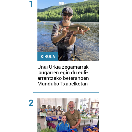
1
KIROLA
Unai Urkia zegamarrak
laugarren egin du euli-
arrantzako beteranoen
Munduko Txapelketan
2