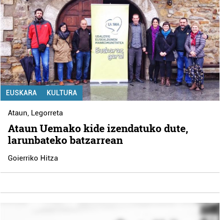
EUSKARA
KULTURA
Ataun
,
Legorreta
Ataun Uemako kide izendatuko dute,
larunbateko batzarrean
Goierriko Hitza