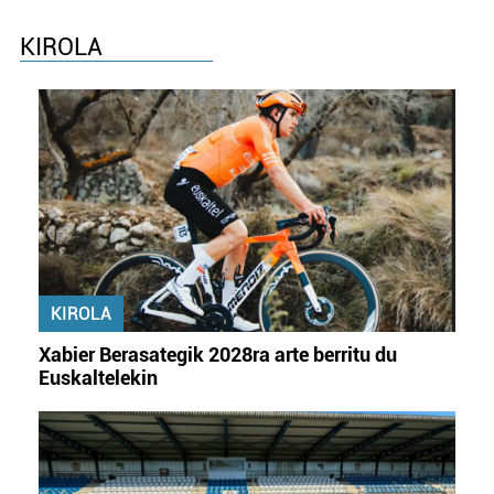
KIROLA
KIROLA
Xabier Berasategik 2028ra arte berritu du
Euskaltelekin