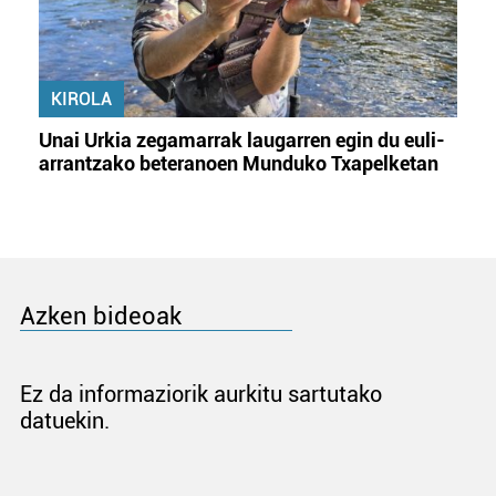
KIROLA
Unai Urkia zegamarrak laugarren egin du euli-
arrantzako beteranoen Munduko Txapelketan
Azken bideoak
Ez da informaziorik aurkitu sartutako
datuekin.