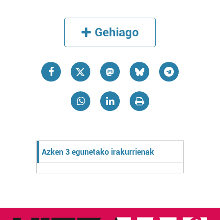
Gehiago
Azken 3 egunetako irakurrienak