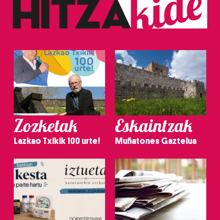
Zozketak
Eskaintzak
Lazkao Txikik 100 urte!
Muñatones Gaztelua