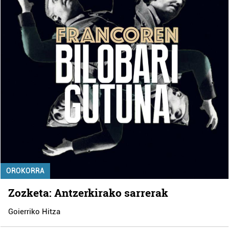
OROKORRA
Zozketa: Antzerkirako sarrerak
Goierriko Hitza