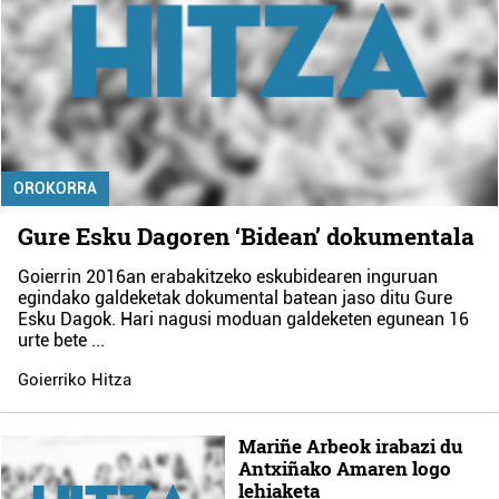
OROKORRA
Gure Esku Dagoren ‘Bidean’ dokumentala
Goierrin 2016an erabakitzeko eskubidearen inguruan
egindako galdeketak dokumental batean jaso ditu Gure
Esku Dagok. Hari nagusi moduan galdeketen egunean 16
urte bete
...
Goierriko Hitza
Mariñe Arbeok irabazi du
Antxiñako Amaren logo
lehiaketa