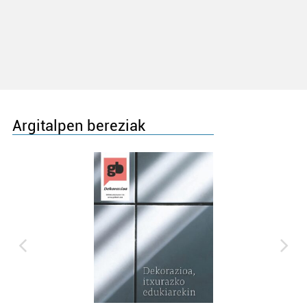
Argitalpen bereziak