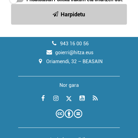
Harpidetu
943 16 00 56
goierri@hitza.eus
Oriamendi, 32 – BEASAIN
Nor gara