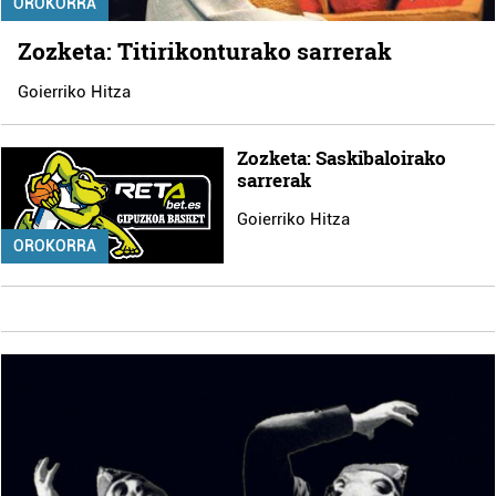
OROKORRA
Zozketa: Titirikonturako sarrerak
Goierriko Hitza
Zozketa: Saskibaloirako
sarrerak
Goierriko Hitza
OROKORRA