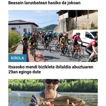
Beasain larunbatean hasiko da jokoan
KIROLA
Itsasoko mendi bizikleta ibilaldia abuztuaren
29an egingo dute