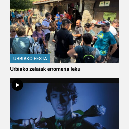
Webgune honek cookie propioak eta hirugarrenen cookie-
fitxategiak erabiltzen ditu. Zure esperientzia eta
zerbitzuak hobetzeko asmoz, cookie teknologiaz
baliatzen gara. Ohar hau onartuz gero, teknologia hori
erabiltzeko baimen esplizitua ematen diguzu.
Gehiago
irakurri
URBIAKO FESTA
Urbiako zelaiak erromeria leku