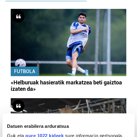
FUTBOLA
«Helburuak hasieratik markatzea beti gaiztoa
izaten da»
Datuen erabilera arduratsua
Guk eta
gure 1022 kideek
sure informacio pertsonala,