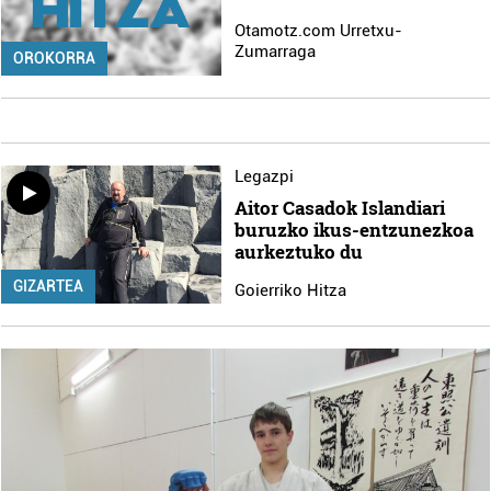
Otamotz.com Urretxu-
Zumarraga
OROKORRA
Legazpi
Aitor Casadok Islandiari
buruzko ikus-entzunezkoa
aurkeztuko du
GIZARTEA
Goierriko Hitza