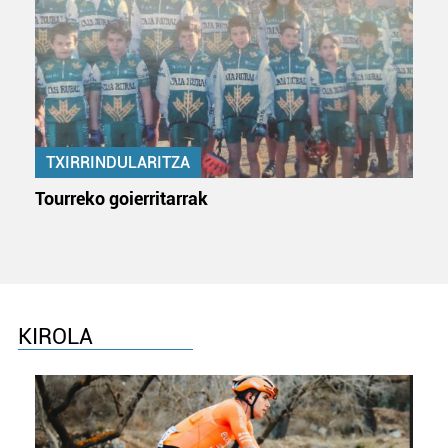
TXIRRINDULARITZA
Tourreko goierritarrak
KIROLA