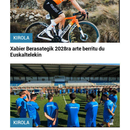
KIROLA
Xabier Berasategik 2028ra arte berritu du
Euskaltelekin
KIROLA