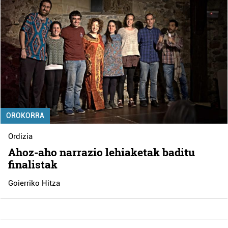
OROKORRA
Ordizia
Ahoz-aho narrazio lehiaketak baditu
finalistak
Goierriko Hitza