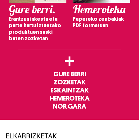
Gure berri.
Hemeroteka
Erantzun inkesta eta
Papereko zenbakiak
parte hartu Iztuetako
PDF formatuan
produktuen saski
baten zozketan
+
GURE BERRI
ZOZKETAK
ESKAINTZAK
HEMEROTEKA
NOR GARA
ELKARRIZKETAK