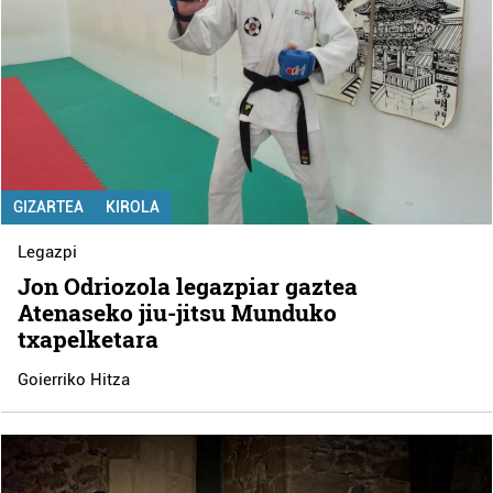
GIZARTEA
KIROLA
Legazpi
Jon Odriozola legazpiar gaztea
Atenaseko jiu-jitsu Munduko
txapelketara
Goierriko Hitza