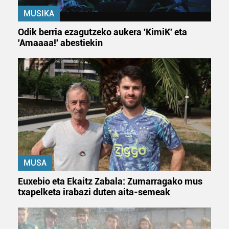
MUSIKA
Odik berria ezagutzeko aukera 'KimiK' eta
'Amaaaa!' abestiekin
MUSA
Euxebio eta Ekaitz Zabala: Zumarragako mus
txapelketa irabazi duten aita-semeak