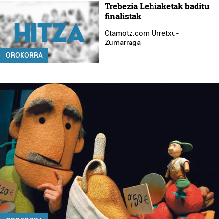
Trebezia Lehiaketak baditu
finalistak
Otamotz.com Urretxu-
Zumarraga
OROKORRA