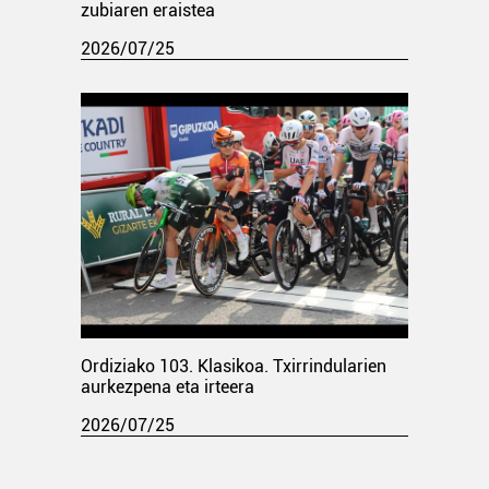
zubiaren eraistea
2026/07/25
Ordiziako 103. Klasikoa. Txirrindularien
aurkezpena eta irteera
2026/07/25