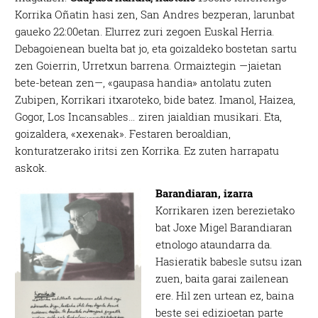
Korrika Oñatin hasi zen, San Andres bezperan, larunbat
gaueko 22:00etan. Elurrez zuri zegoen Euskal Herria.
Debagoienean buelta bat jo, eta goizaldeko bostetan sartu
zen Goierrin, Urretxun barrena. Ormaiztegin —jaietan
bete-betean zen—, «gaupasa handia» antolatu zuten
Zubipen, Korrikari itxaroteko, bide batez. Imanol, Haizea,
Gogor, Los Incansables… ziren jaialdian musikari. Eta,
goizaldera, «xexenak». Festaren beroaldian,
konturatzerako iritsi zen Korrika. Ez zuten harrapatu
askok.
Barandiaran, izarra
Korrikaren izen berezietako
bat Joxe Migel Barandiaran
etnologo ataundarra da.
Hasieratik babesle sutsu izan
zuen, baita garai zailenean
ere. Hil zen urtean ez, baina
beste sei edizioetan parte