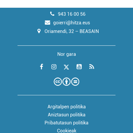
943 16 00 56
goierri@hitza.eus
Oriamendi, 32 – BEASAIN
Nor gara
Argitalpen politika
Aniztasun politika
Pribatutasun politika
Cookieak