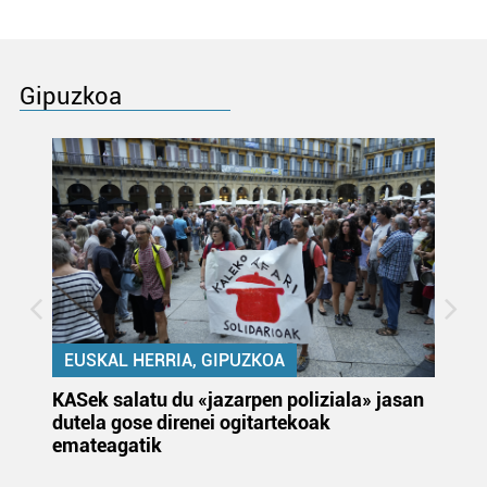
Gipuzkoa
EUSKAL HERRIA, GIPUZKOA
KASek salatu du «jazarpen poliziala» jasan
Pa
dutela gose direnei ogitartekoak
da
emateagatik
«s