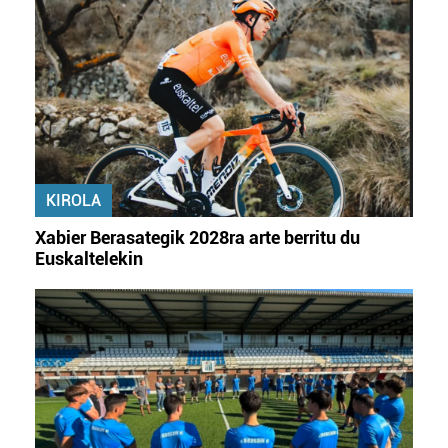
KIROLA
Xabier Berasategik 2028ra arte berritu du
Euskaltelekin