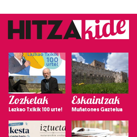
Zozketak
Eskaintzak
Lazkao Txikik 100 urte!
Muñatones Gaztelua