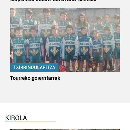
TXIRRINDULARITZA
Tourreko goierritarrak
KIROLA