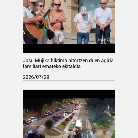
Josu Mujika biktima aitortzen duen agiria
familiari emateko ekitaldia
2026/07/29