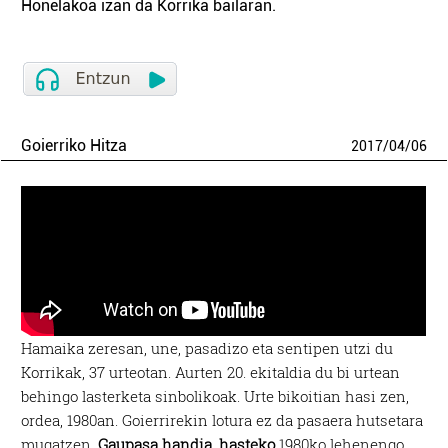
Honelakoa izan da Korrika bailaran.
Goierriko Hitza
2017
/
04
/
06
Hamaika zeresan, une, pasadizo eta sentipen utzi du
Korrikak, 37 urteotan. Aurten 20. ekitaldia du bi urtean
behingo lasterketa sinbolikoak. Urte bikoitian hasi zen,
ordea, 1980an. Goierrirekin lotura ez da pasaera hutsetara
mugatzen.
Gaupasa handia, hasteko
1980ko lehenengo