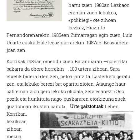
hartu zuen. 1980an Lazkaon
eraman zuen lekukoa,
«polikiegi» ote zihoan
kezkaz, Hiazinto
Fernandorenarekin. 1985ean Zumarragan egin zuen, Luis
Ugarte euskaltzale legazpiarrarekin. 1987an, Beasainera
joan zen.
Korrikak 1989an omendu zuen Barandiaran —goierritar
bakarra da ohore horrekin—. 100 urtera zihoan. Sara
etxetik bidera irten zen, petoa jantzita. Lasterketa geratu
zen, eta lekuko berezi bat oparitu zioten. Ataungo haur
bati eman zion gero lekuko ofiziala, zera esanez: «Oso
pozik eta hunkituta nago, euskararen etorkizuna zuek
guztiongan ikusten baitut».
Urte gaiztotuak
Lehen
Korrikan,
lekukoan
zihoan
mezua