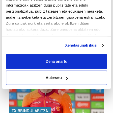
informazioak azitzen dugu publizitate eta eduki
pertsonalizatua, publizitatearen eta edukiaren neurketa,
audientzia-ikerketa eta zerbitzuen garapena eskaintzeko.
Zure datuak nork eta zertarako erabiltzen dituen
hautatzeko aukera duzu. Zure onespena aldatzen edo
deuseztatzen ahal duzu edozein momentutan, Cookie
BERO BOLADA
deklaraziotik edo Privacy triggerean klikatuz.
Xehetasunak ikusi
«Ez dago belarrik; garai honetarako oso erreta
daude bazter guztiak»
If you allow, we would also like to:
Collect information about your geographical
Dena onartu
location which can be accurate to within several
meters
Aukeratu
Identify your device by actively scanning it for
specific characteristics (fingerprinting)
Find out more about how your personal data is processed
and set your preferences in the
details section
.
Guk eta gure bazkideek zure datu pertsonalak
TXIRRINDULARITZA