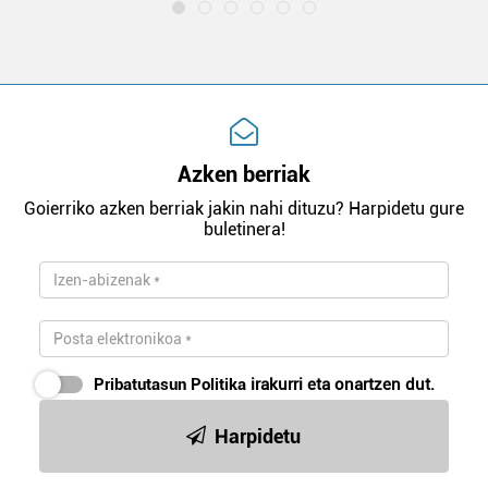
Azken berriak
Goierriko azken berriak jakin nahi dituzu? Harpidetu gure
buletinera!
Pribatutasun Politika
irakurri eta onartzen dut.
Harpidetu