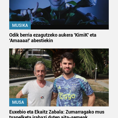
MUSIKA
Odik berria ezagutzeko aukera 'KimiK' eta
'Amaaaa!' abestiekin
MUSA
Euxebio eta Ekaitz Zabala: Zumarragako mus
txapelketa irabazi duten aita-semeak