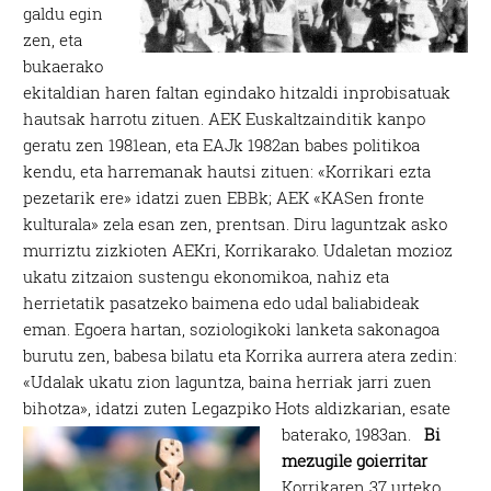
galdu egin
zen, eta
bukaerako
ekitaldian haren faltan egindako hitzaldi inprobisatuak
hautsak harrotu zituen. AEK Euskaltzainditik kanpo
geratu zen 1981ean, eta EAJk 1982an babes politikoa
kendu, eta harremanak hautsi zituen: «Korrikari ezta
pezetarik ere» idatzi zuen EBBk; AEK «KASen fronte
kulturala» zela esan zen, prentsan. Diru laguntzak asko
murriztu zizkioten AEKri, Korrikarako. Udaletan mozioz
ukatu zitzaion sustengu ekonomikoa, nahiz eta
herrietatik pasatzeko baimena edo udal baliabideak
eman. Egoera hartan, soziologikoki lanketa sakonagoa
burutu zen, babesa bilatu eta Korrika aurrera atera zedin:
«Udalak ukatu zion laguntza, baina herriak jarri zuen
bihotza», idatzi zuten Legazpiko Hots aldizkarian, esate
baterako, 1983an.
Bi
mezugile goierritar
Korrikaren 37 urteko