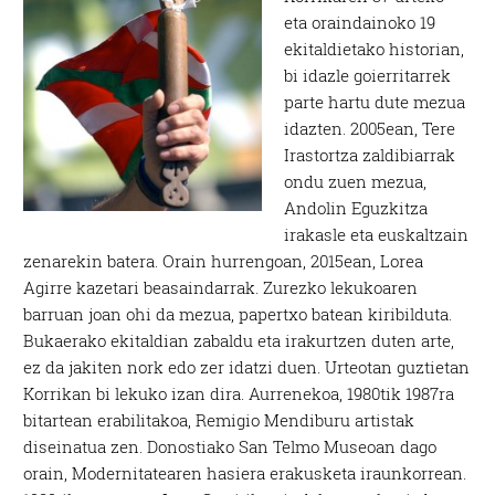
eta oraindainoko 19
ekitaldietako historian,
bi idazle goierritarrek
parte hartu dute mezua
idazten. 2005ean, Tere
Irastortza zaldibiarrak
ondu zuen mezua,
Andolin Eguzkitza
irakasle eta euskaltzain
zenarekin batera. Orain hurrengoan, 2015ean, Lorea
Agirre kazetari beasaindarrak. Zurezko lekukoaren
barruan joan ohi da mezua, papertxo batean kiribilduta.
Bukaerako ekitaldian zabaldu eta irakurtzen duten arte,
ez da jakiten nork edo zer idatzi duen. Urteotan guztietan
Korrikan bi lekuko izan dira. Aurrenekoa, 1980tik 1987ra
bitartean erabilitakoa, Remigio Mendiburu artistak
diseinatua zen. Donostiako San Telmo Museoan dago
orain, Modernitatearen hasiera erakusketa iraunkorrean.