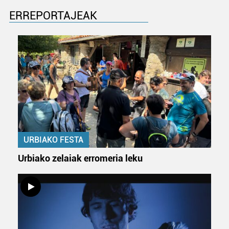
fitxategiak erabiltzen ditu. Zure esperientzia eta
ERREPORTAJEAK
zerbitzuak hobetzeko asmoz, cookie teknologiaz
baliatzen gara. Ohar hau onartuz gero, teknologia hori
erabiltzeko baimen esplizitua ematen diguzu.
Gehiago
irakurri
URBIAKO FESTA
Urbiako zelaiak erromeria leku