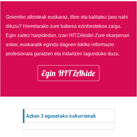
Goierriko albisteak euskaraz, libre eta kalitatez jaso nahi
dituzu?
Horretarako zure babesa ezinbestekoa zaigu.
Egin zaitez harpidedun, izan HITZAkide!
Zure ekarpenari
esker, euskaratik eginda dagoen tokiko informazio
profesionala garatzen eta indartzen lagunduko duzu.
Egin HITZAkide
Azken 3 egunetako irakurrienak