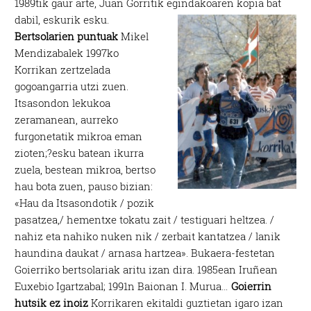
1989tik gaur arte, Juan Gorritik egindakoaren kopia bat
dabil, eskurik esku.
Bertsolarien puntuak
Mikel
Mendizabalek 1997ko
Korrikan zertzelada
gogoangarria utzi zuen.
Itsasondon lekukoa
zeramanean, aurreko
furgonetatik mikroa eman
zioten;?esku batean ikurra
zuela, bestean mikroa, bertso
hau bota zuen, pauso bizian:
«Hau da Itsasondotik / pozik
pasatzea,/ hementxe tokatu zait / testiguari heltzea. /
nahiz eta nahiko nuken nik / zerbait kantatzea / lanik
haundina daukat / arnasa hartzea». Bukaera-festetan
Goierriko bertsolariak aritu izan dira. 1985ean Iruñean
Euxebio Igartzabal; 1991n Baionan I. Murua…
Goierrin
hutsik ez inoiz
Korrikaren ekitaldi guztietan igaro izan