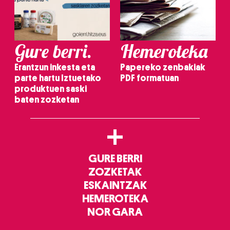
Gure berri.
Hemeroteka
Erantzun inkesta eta
Papereko zenbakiak
parte hartu Iztuetako
PDF formatuan
produktuen saski
baten zozketan
+
GURE BERRI
ZOZKETAK
ESKAINTZAK
HEMEROTEKA
NOR GARA