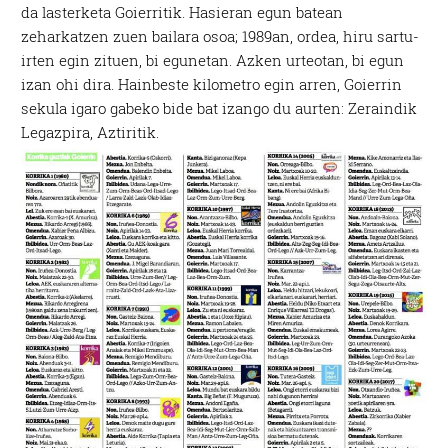
da lasterketa Goierritik. Hasieran egun batean
zeharkatzen zuen bailara osoa; 1989an, ordea, hiru sartu-
irten egin zituen, bi egunetan. Azken urteotan, bi egun
izan ohi dira. Hainbeste kilometro egin arren, Goierrin
sekula igaro gabeko bide bat izango du aurten: Zeraindik
Legazpira, Aztiritik.