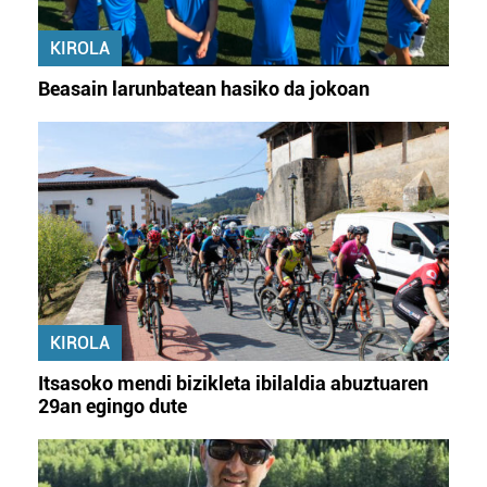
KIROLA
Beasain larunbatean hasiko da jokoan
KIROLA
Itsasoko mendi bizikleta ibilaldia abuztuaren
29an egingo dute