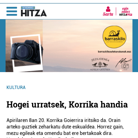
Sartu
KULTURA
Hogei urratsek, Korrika handia
Apirilaren 8an 20. Korrika Goierrira iritsiko da. Orain
arteko guztiek zeharkatu dute eskualdea. Horrez gain,
mezu egileak eta omendu bat ere bertakoak dira.