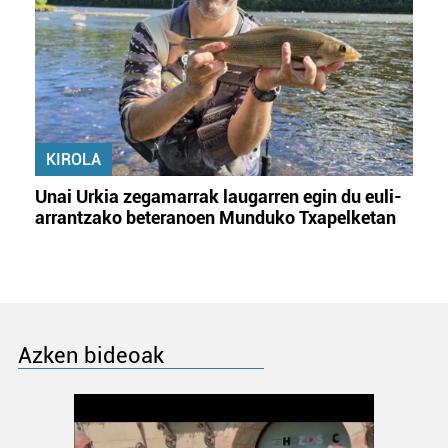
KIROLA
Unai Urkia zegamarrak laugarren egin du euli-
arrantzako beteranoen Munduko Txapelketan
Azken bideoak