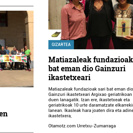
GIZARTEA
Matiazaleak fundazioak
bat eman dio Gainzuri
ikastetxeari
Matiazaleak fundazioak sari bat eman di
Gainzuri ikastetxeari Argixao geriatrikoan
duen lanagatik. Izan ere, ikastetxeak eta
geriatrikoak 10 urte daramatzate elkarrek
lanean. Ikasleak hara joaten dira eta adi
nen
ikastetxera,
Otamotz.com Urretxu-Zumarraga