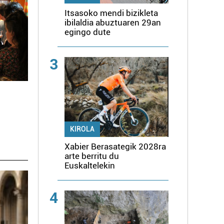
Itsasoko mendi bizikleta
ibilaldia abuztuaren 29an
egingo dute
3
KIROLA
Xabier Berasategik 2028ra
arte berritu du
Euskaltelekin
4