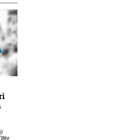
ri
n
6)
ITBko