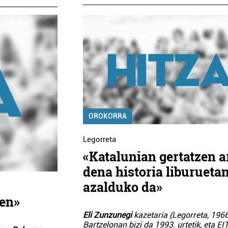
OROKORRA
Legorreta
«Katalunian gertatzen a
dena historia liburueta
azalduko da»
hen»
Eli Zunzunegi
kazetaria (Legorreta, 196
Bartzelonan bizi da 1993. urtetik, eta E