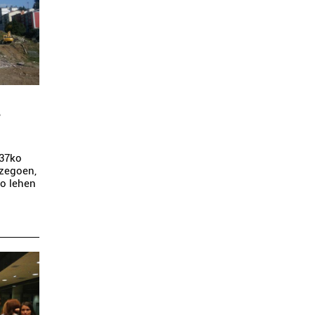
a
 37ko
 zegoen,
ko lehen