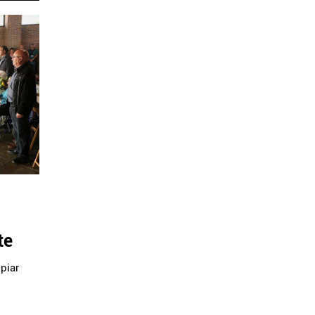
te
piar