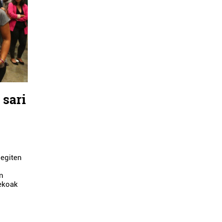
 sari
o
 egiten
in
nekoak