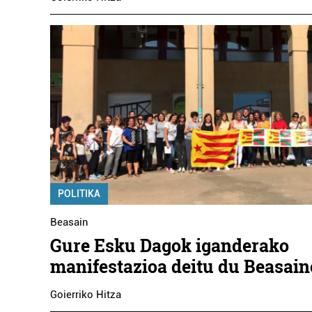
POLITIKA
Beasain
Gure Esku Dagok iganderako
manifestazioa deitu du Beasai
Goierriko Hitza