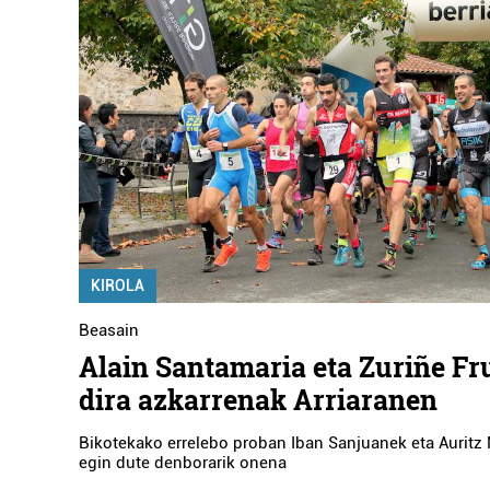
KIROLA
Beasain
Alain Santamaria eta Zuriñe Fr
dira azkarrenak Arriaranen
Bikotekako errelebo proban Iban Sanjuanek eta Auritz
egin dute denborarik onena