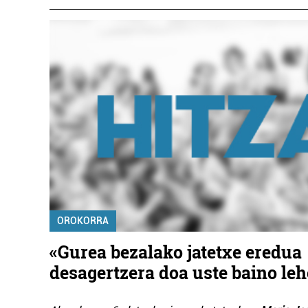
OROKORRA
«Gurea bezalako jatetxe eredua
desagertzera doa uste baino le