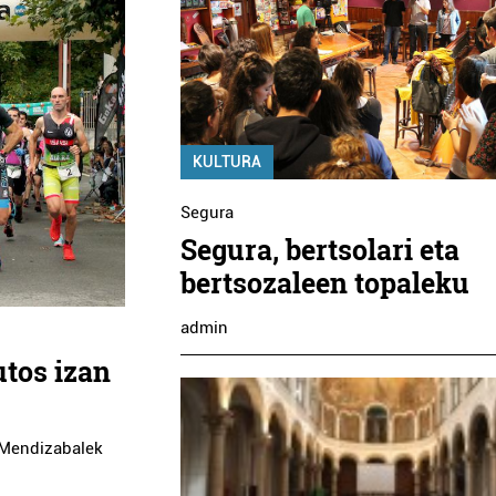
KULTURA
Segura
Segura, bertsolari eta
bertsozaleen topaleku
admin
utos izan
 Mendizabalek