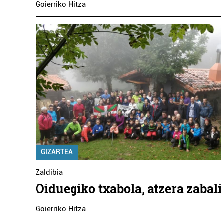
Goierriko Hitza
GIZARTEA
Zaldibia
Oiduegiko txabola, atzera zabal
Goierriko Hitza