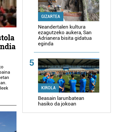
GIZARTEA
Neandertalen kultura
ezagutzeko aukera, San
tola
Adrianera bisita gidatua
eginda
andia
5
ko
 baina
ketan
zan.
sleek
KIROLA
Beasain larunbatean
hasiko da jokoan