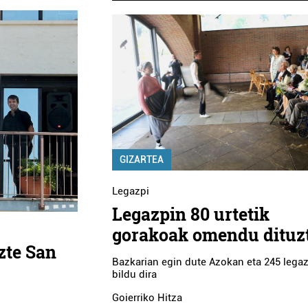
GIZARTEA
Legazpi
Legazpin 80 urtetik
gorakoak omendu dituz
zte San
Bazkarian egin dute Azokan eta 245 legaz
bildu dira
Goierriko Hitza