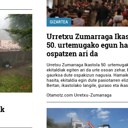
GIZARTEA
Urretxu Zumarraga Ikas
50. urtemugako egun h
ospatzen ari da
Urretxu Zumarraga Ikastola 50. urtemuga
ekitaldiak egiten ari da urte osoan zehar,
gaurkoa dute ospakizun nagusia. Hamai
hasita, ekitaldia egin dute pasiotarren eli
Bertan, ikastolako langile, guraso eta ika
Otamotz.com Urretxu-Zumarraga
ik