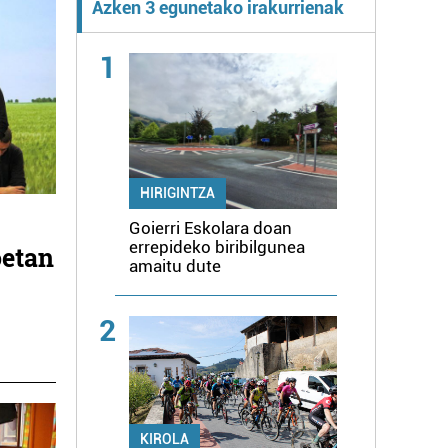
Azken 3 egunetako irakurrienak
1
HIRIGINTZA
Goierri Eskolara doan
errepideko biribilgunea
oetan
amaitu dute
2
KIROLA