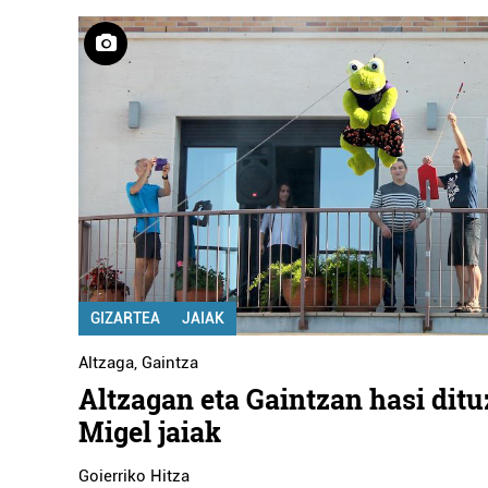
GIZARTEA
JAIAK
Altzaga
,
Gaintza
Altzagan eta Gaintzan hasi ditu
Migel jaiak
Goierriko Hitza