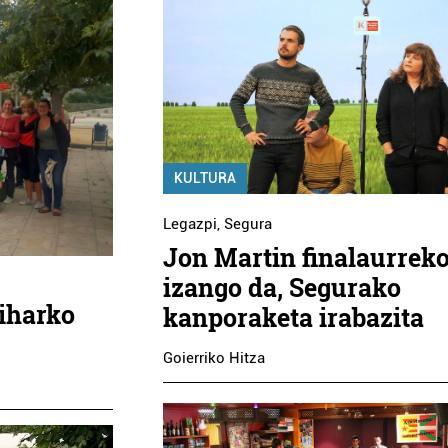
KULTURA
Legazpi
,
Segura
Jon Martin finalaurrek
izango da, Segurako
biharko
kanporaketa irabazita
Goierriko Hitza