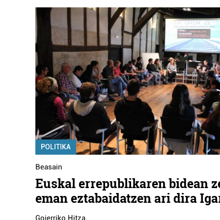
POLITIKA
Beasain
Euskal errepublikaren bidean z
eman eztabaidatzen ari dira Iga
Goierriko Hitza