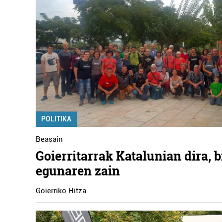
POLITIKA
Beasain
Goierritarrak Katalunian dira, 
egunaren zain
Goierriko Hitza