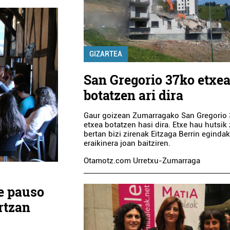
GIZARTEA
San Gregorio 37ko etxe
botatzen ari dira
Gaur goizean Zumarragako San Gregorio
etxea botatzen hasi dira. Etxe hau hutsik
bertan bizi zirenak Eitzaga Berrin eginda
eraikinera joan baitziren.
Otamotz.com Urretxu-Zumarraga
e pauso
rtzan