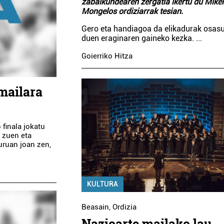
zabalkundearen zergatia ikertu du Mikel
Mongelos ordiziarrak tesian.
Gero eta handiagoa da elikadurak osas
duen eraginaren gaineko kezka.
...
Goierriko Hitza
 mailara
 finala jokatu
i zuen eta
uruan joan zen,
KULTURA
Beasain
,
Ordizia
Nazioarte mailako lau