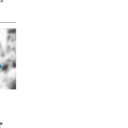
ta
en