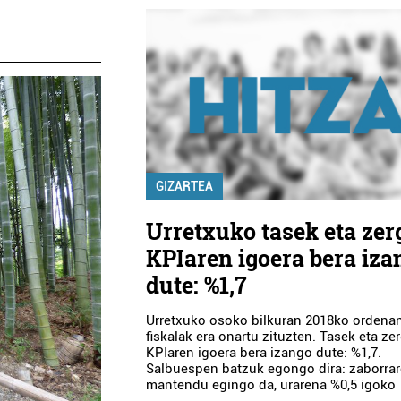
GIZARTEA
Urretxuko tasek eta zer
KPIaren igoera bera iza
dute: %1,7
Urretxuko osoko bilkuran 2018ko ordena
fiskalak era onartu zituzten. Tasek eta ze
KPIaren igoera bera izango dute: %1,7.
Salbuespen batzuk egongo dira: zaborrar
mantendu egingo da, urarena %0,5 igoko