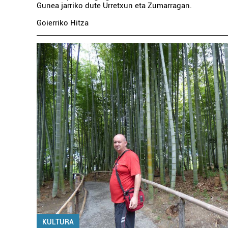
Gunea jarriko dute Urretxun eta Zumarragan.
Goierriko Hitza
KULTURA