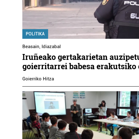
POLITIKA
Beasain
,
Idiazabal
Iruñeako gertakarietan auzipet
goierritarrei babesa erakutsiko 
Goierriko Hitza