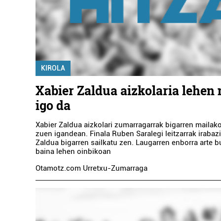
KIROLA
Xabier Zaldua aizkolaria lehen
igo da
Xabier Zaldua aizkolari zumarragarrak bigarren mailako
zuen igandean. Finala Ruben Saralegi leitzarrak irabaz
Zaldua bigarren sailkatu zen. Laugarren enborra arte b
baina lehen oinbikoan
Otamotz.com Urretxu-Zumarraga