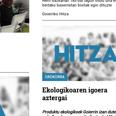
Herri bazkarian 185 bat lagun bildu dira e
bertako baserrietan bisitak egin dituzte
Goierriko Hitza
OROKORRA
Ekologikoaren igoera
aztergai
Produktu ekologikoek Goierrin izan dut