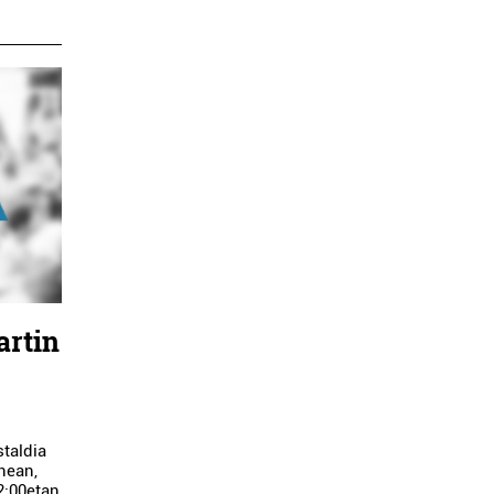
artin
taldia
nean,
2:00etan