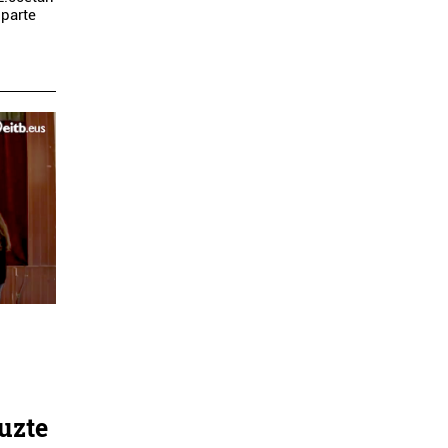
 parte
tuzte