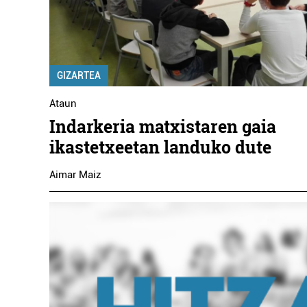
GIZARTEA
Ataun
Indarkeria matxistaren gaia
ikastetxeetan landuko dute
Aimar Maiz