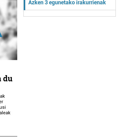
Azken 3 egunetako irakurrienak
i
a du
nak
er
usi
aleak