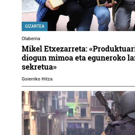
GIZARTEA
Olaberria
Mikel Etxezarreta: «Produktuar
diogun mimoa eta eguneroko la
sekretua»
Goierriko Hitza