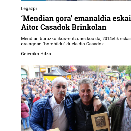
Legazpi
‘Mendian gora’ emanaldia eska
Aitor Casadok Brinkolan
Mendiari buruzko ikus-entzunezkoa da, 2014etik eskai
oraingoan "borobildu" duela dio Casadok
Goierriko Hitza