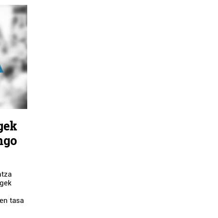
gek
ngo
ntza
rgek
en tasa