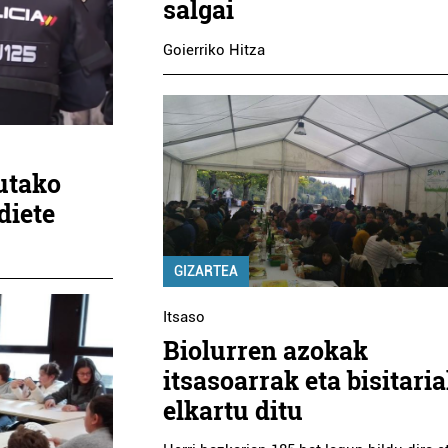
salgai
Goierriko Hitza
utako
diete
GIZARTEA
Itsaso
Biolurren azokak
itsasoarrak eta bisitari
elkartu ditu