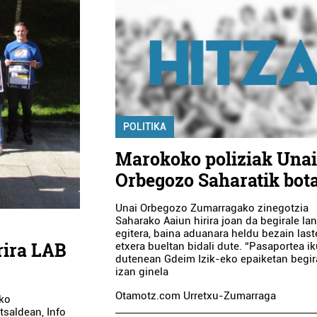
POLITIKA
Marokoko poliziak Una
Orbegozo Saharatik bot
Unai Orbegozo Zumarragako zinegotzia
Saharako Aaiun hirira joan da begirale la
egitera, baina aduanara heldu bezain last
rira LAB
etxera bueltan bidali dute. “Pasaportea ik
dutenean Gdeim Izik-eko epaiketan begir
izan ginela
Otamotz.com Urretxu-Zumarraga
ako
tsaldean, Info