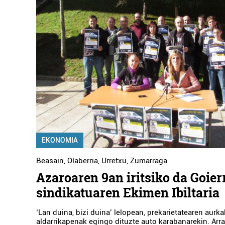
EKONOMIA
Beasain
,
Olaberria
,
Urretxu
,
Zumarraga
Azaroaren 9an iritsiko da Goier
sindikatuaren Ekimen Ibiltaria
‘Lan duina, bizi duina’ lelopean, prekarietatearen aurk
aldarrikapenak egingo dituzte auto karabanarekin. Arra