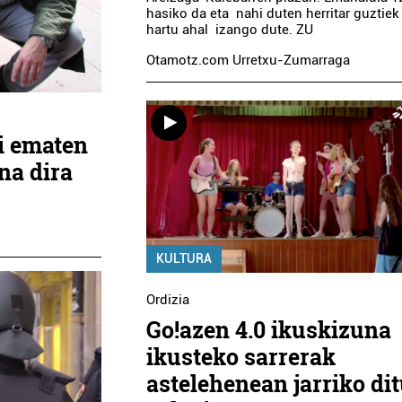
hasiko da eta nahi duten herritar guztiek
hartu ahal izango dute. ZU
Otamotz.com Urretxu-Zumarraga
i ematen
na dira
KULTURA
Ordizia
Go!azen 4.0 ikuskizuna
ikusteko sarrerak
astelehenean jarriko di