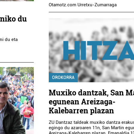
Otamotz.com Urretxu-Zumarraga
iniko du
ni du eta
OROKORRA
Muxiko dantzak, San M
egunean Areizaga-
Kalebarren plazan
ZU Dantzaz taldeak muxiko dantza erakus
egingo du azaroaren 11n, San Martin egu
Areizaga-Kalebarren plazan. Emanaldia 1