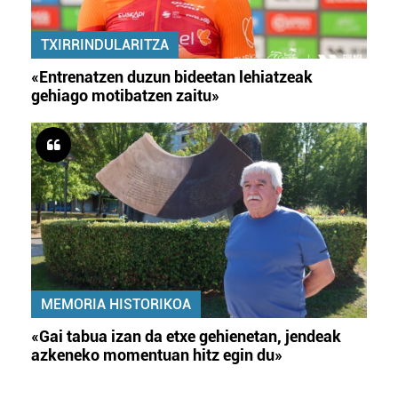
TXIRRINDULARITZA
«Entrenatzen duzun bideetan lehiatzeak
gehiago motibatzen zaitu»
MEMORIA HISTORIKOA
«Gai tabua izan da etxe gehienetan, jendeak
azkeneko momentuan hitz egin du»