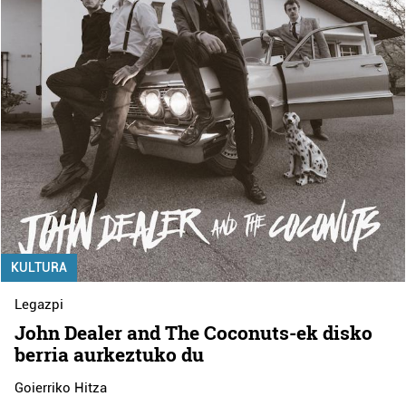
KULTURA
Legazpi
John Dealer and The Coconuts-ek disko
berria aurkeztuko du
Goierriko Hitza