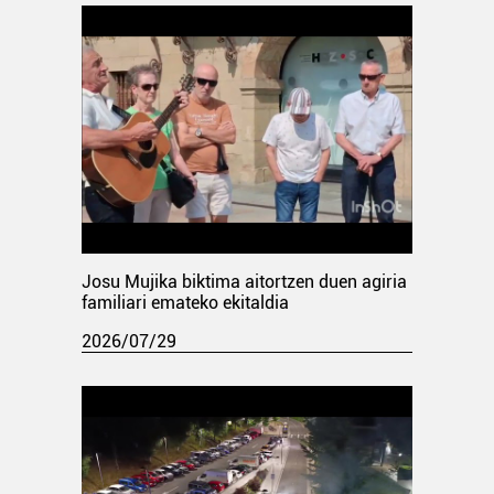
Josu Mujika biktima aitortzen duen agiria
familiari emateko ekitaldia
2026/07/29