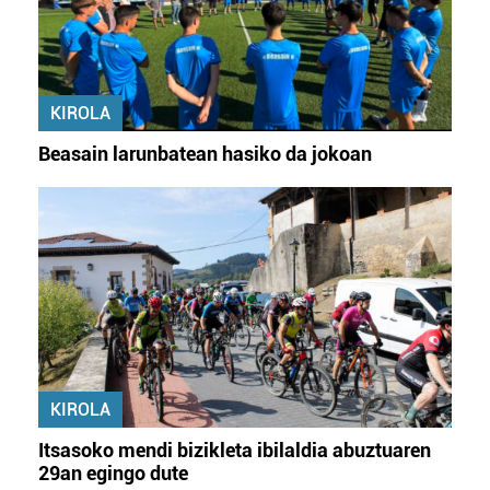
KIROLA
Beasain larunbatean hasiko da jokoan
KIROLA
Itsasoko mendi bizikleta ibilaldia abuztuaren
29an egingo dute