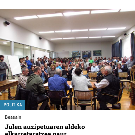
POLITIKA
Beasain
Julen auzipetuaren aldeko
elkarretaratzea gaur