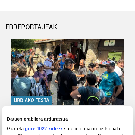
ERREPORTAJEAK
URBIAKO FESTA
Urbiako zelaiak erromeria leku
Datuen erabilera arduratsua
Guk eta
gure 1022 kideek
sure informacio pertsonala,