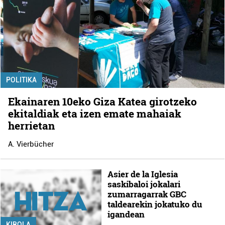
POLITIKA
Ekainaren 10eko Giza Katea girotzeko
ekitaldiak eta izen emate mahaiak
herrietan
A. Vierbücher
Asier de la Iglesia
saskibaloi jokalari
zumarragarrak GBC
taldearekin jokatuko du
igandean
KIROLA