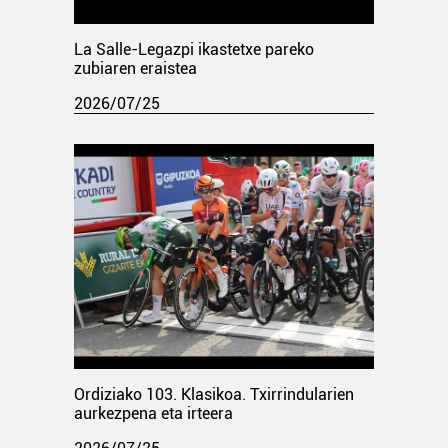
La Salle-Legazpi ikastetxe pareko
zubiaren eraistea
2026/07/25
Ordiziako 103. Klasikoa. Txirrindularien
aurkezpena eta irteera