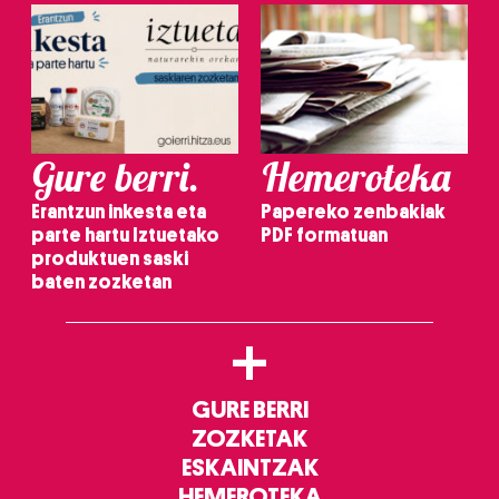
Gure berri.
Hemeroteka
Erantzun inkesta eta
Papereko zenbakiak
parte hartu Iztuetako
PDF formatuan
produktuen saski
baten zozketan
+
GURE BERRI
ZOZKETAK
ESKAINTZAK
HEMEROTEKA