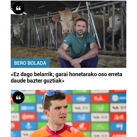
BERO BOLADA
«Ez dago belarrik; garai honetarako oso erreta
daude bazter guztiak»