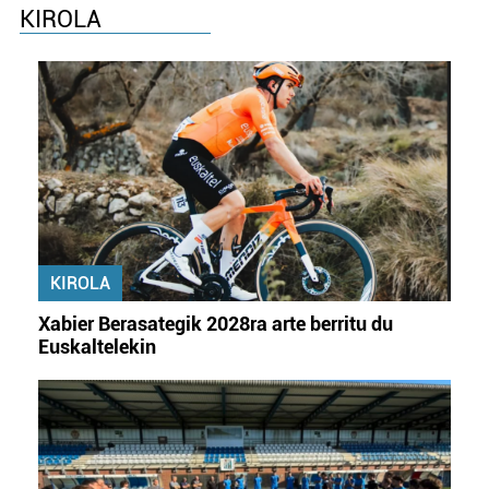
KIROLA
Webgune honek cookie propioak eta hirugarrenen cookie-
fitxategiak erabiltzen ditu. Zure esperientzia eta
zerbitzuak hobetzeko asmoz, cookie teknologiaz
baliatzen gara. Ohar hau onartuz gero, teknologia hori
erabiltzeko baimen esplizitua ematen diguzu.
Gehiago
irakurri
KIROLA
Xabier Berasategik 2028ra arte berritu du
Euskaltelekin