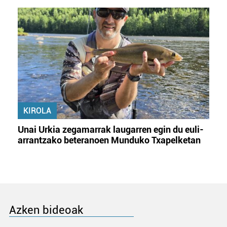
KIROLA
Unai Urkia zegamarrak laugarren egin du euli-
arrantzako beteranoen Munduko Txapelketan
Azken bideoak