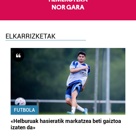
NOR GARA
ELKARRIZKETAK
FUTBOLA
«Helburuak hasieratik markatzea beti gaiztoa
izaten da»