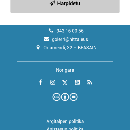
Harpidetu
943 16 00 56
goierri@hitza.eus
Oriamendi, 32 – BEASAIN
Nor gara
Argitalpen politika
Aniztasun politika