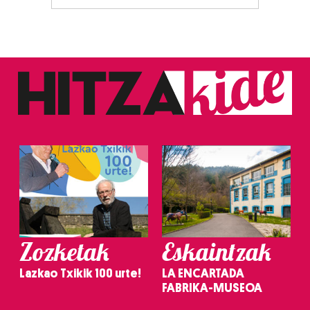
Zozketak
Eskaintzak
Lazkao Txikik 100 urte!
LA ENCARTADA
FABRIKA-MUSEOA