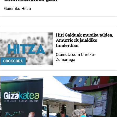
Goierriko Hitza
Hiri Galduak musika taldea,
Amurriock jaialdiko
finalerdian
Otamotz.com Urretxu-
Zumarraga
OROKORRA