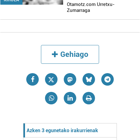
Otamotz.com Urretxu-
Zumarraga
Gehiago
Azken 3 egunetako irakurrienak