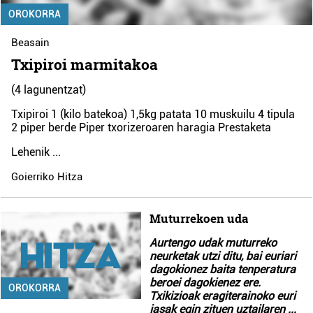
OROKORRA
Beasain
Txipiroi marmitakoa
(4 lagunentzat)
Txipiroi 1 (kilo batekoa) 1,5kg patata 10 muskuilu 4 tipula
2 piper berde Piper txorizeroaren haragia Prestaketa
Lehenik
...
Goierriko Hitza
Muturrekoen uda
Aurtengo udak muturreko
neurketak utzi ditu, bai euriari
dagokionez baita tenperatura
beroei dagokienez ere.
OROKORRA
Txikizioak eragiterainoko euri
jasak egin zituen uztailaren
...