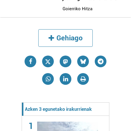
Goierriko Hitza
Gehiago
Azken 3 egunetako irakurrienak
1