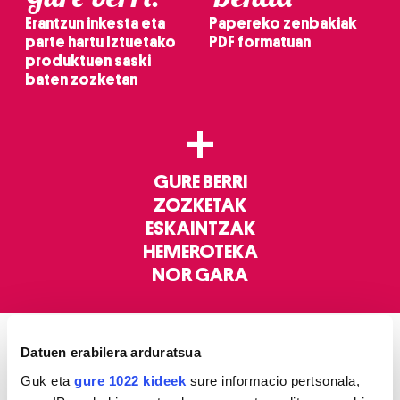
Erantzun inkesta eta
Papereko zenbakiak
parte hartu Iztuetako
PDF formatuan
produktuen saski
baten zozketan
+
GURE BERRI
ZOZKETAK
ESKAINTZAK
HEMEROTEKA
NOR GARA
Datuen erabilera arduratsua
ELKARRIZKETAK
Guk eta
gure 1022 kideek
sure informacio pertsonala,