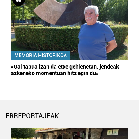
Webgune honek cookie propioak eta hirugarrenen cookie-
fitxategiak erabiltzen ditu. Zure esperientzia eta
zerbitzuak hobetzeko asmoz, cookie teknologiaz
baliatzen gara. Ohar hau onartuz gero, teknologia hori
erabiltzeko baimen esplizitua ematen diguzu.
Gehiago
irakurri
MEMORIA HISTORIKOA
«Gai tabua izan da etxe gehienetan, jendeak
azkeneko momentuan hitz egin du»
ERREPORTAJEAK