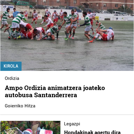
KIROLA
Ordizia
Ampo Ordizia animatzera joateko
autobusa Santanderrera
Goierriko Hitza
Legazpi
Hondakinak agertu dira