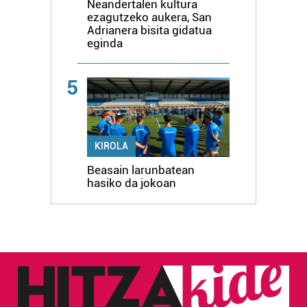
Neandertalen kultura
ezagutzeko aukera, San
Adrianera bisita gidatua
eginda
5
KIROLA
Beasain larunbatean
hasiko da jokoan