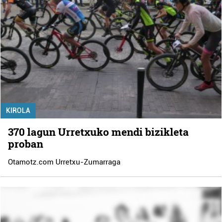
KIROLA
370 lagun Urretxuko mendi bizikleta
proban
Otamotz.com Urretxu-Zumarraga