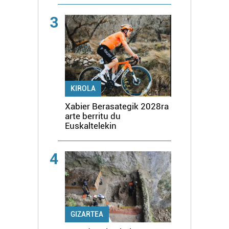
3
KIROLA
Xabier Berasategik 2028ra
arte berritu du
Euskaltelekin
4
GIZARTEA