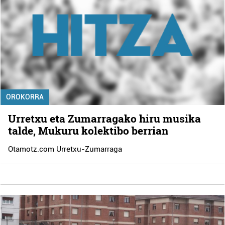
OROKORRA
Urretxu eta Zumarragako hiru musika
talde, Mukuru kolektibo berrian
Otamotz.com Urretxu-Zumarraga