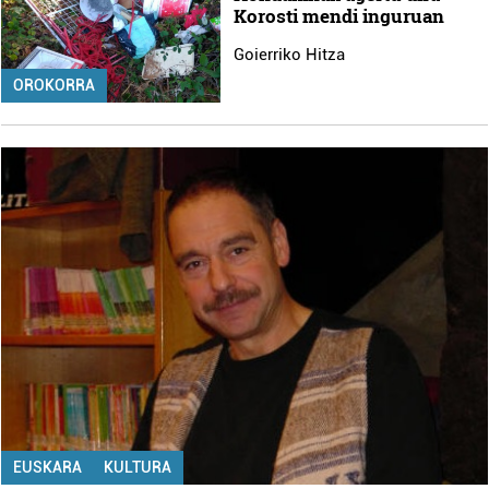
Korosti mendi inguruan
Goierriko Hitza
OROKORRA
EUSKARA
KULTURA