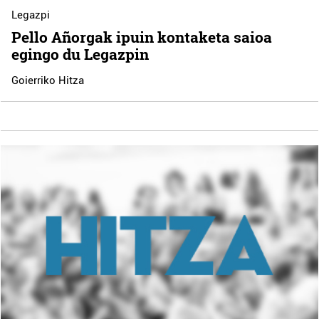
Legazpi
Pello Añorgak ipuin kontaketa saioa
egingo du Legazpin
Goierriko Hitza