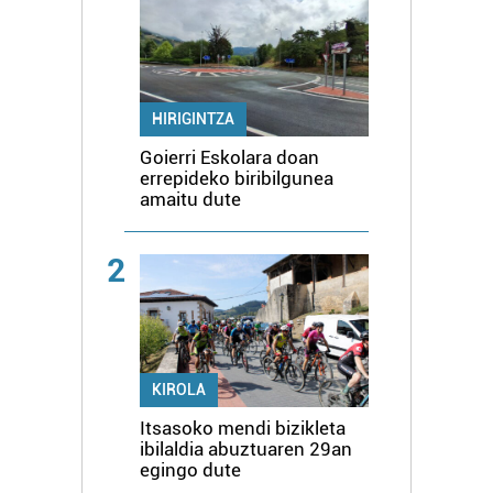
HIRIGINTZA
Goierri Eskolara doan
errepideko biribilgunea
amaitu dute
2
KIROLA
Itsasoko mendi bizikleta
ibilaldia abuztuaren 29an
egingo dute