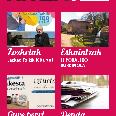
Zozketak
Eskaintzak
Lazkao Txikik 100 urte!
EL POBALEKO
BURDINOLA
Gure berri.
Denda