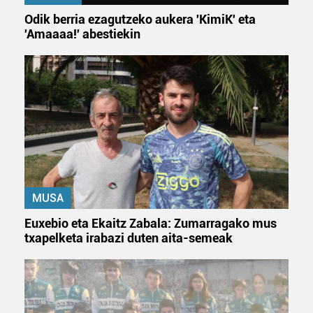
Odik berria ezagutzeko aukera 'KimiK' eta
'Amaaaa!' abestiekin
MUSA
Euxebio eta Ekaitz Zabala: Zumarragako mus
txapelketa irabazi duten aita-semeak