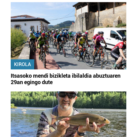
KIROLA
Itsasoko mendi bizikleta ibilaldia abuztuaren
29an egingo dute