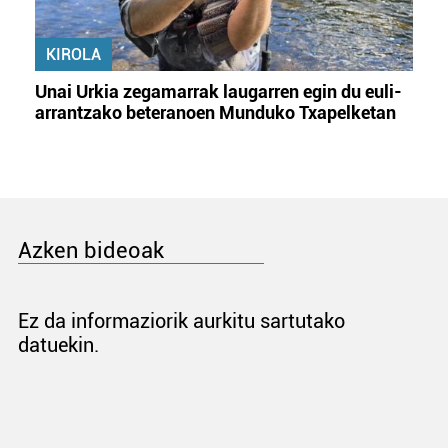
KIROLA
Unai Urkia zegamarrak laugarren egin du euli-
arrantzako beteranoen Munduko Txapelketan
Azken bideoak
Ez da informaziorik aurkitu sartutako
datuekin.