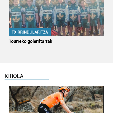
TXIRRINDULARITZA
Tourreko goierritarrak
KIROLA