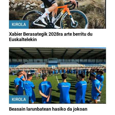
KIROLA
Xabier Berasategik 2028ra arte berritu du
Euskaltelekin
KIROLA
Beasain larunbatean hasiko da jokoan