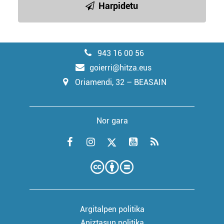
Harpidetu
943 16 00 56
goierri@hitza.eus
Oriamendi, 32 – BEASAIN
Nor gara
Argitalpen politika
Aniztasun politika