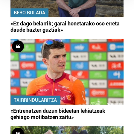
Guk eta gure bazkideek zure datu pertsonalak
prozesatzen ditugu, zure IP zenbakia, besteak beste,
BERO BOLADA
teknologia erabiliz, cookieak adibidez, iragarki eta eduki
«Ez dago belarrik; garai honetarako oso erreta
pertsonalizatuak eskaintzeko, iragarkiak eta edukia
daude bazter guztiak»
neurtzeko, jendeari buruzko informazioa biltzeko eta
produktuak garatzeko. Zure datuak nork eta zertarako
erabiltzen dituen hauta dezakezu.
Bazkide batzuek ez dizute baimenik eskatzen, eta beren
interes komertzial legitimoetan babesten dira. Ikusi gure
bazkideen zerrenda, beren ustez zein helburutarako
duten interes legitimoa eta horren aurka nola egin
dezakezun ikusteko.
TXIRRINDULARITZA
Lortu zure datu pertsonalak prozesatzeko moduari
«Entrenatzen duzun bideetan lehiatzeak
buruzko informazio gehiago eta ezarri zure lehentasunak
gehiago motibatzen zaitu»
datuen atalean. Edozein unetan alda edo ken dezakezu
zure baimena Cookieen adierazpenean.