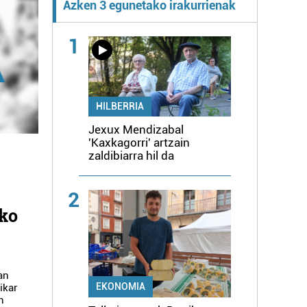
Azken 3 egunetako irakurrienak
1
HILBERRIA
Jexux Mendizabal
'Kaxkagorri' artzain
zaldibiarra hil da
2
ako
an
EKONOMIA
ikar
n