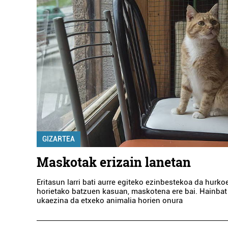
GIZARTEA
Maskotak erizain lanetan
Eritasun larri bati aurre egiteko ezinbestekoa da hurko
horietako batzuen kasuan, maskotena ere bai. Hainbat 
ukaezina da etxeko animalia horien onura