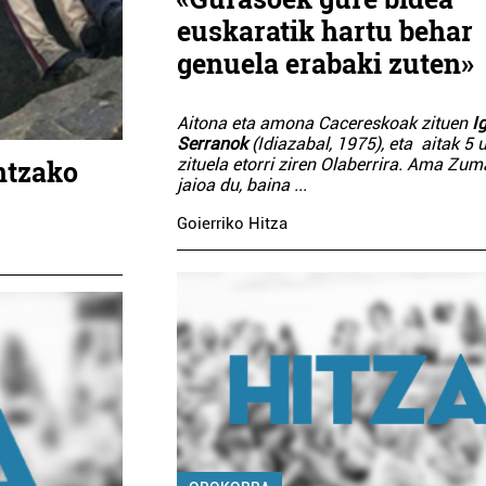
euskaratik hartu behar
genuela erabaki zuten»
Aitona eta amona Cacereskoak zituen
I
Serranok
(Idiazabal, 1975), eta aitak 5 u
ntzako
zituela etorri ziren Olaberrira. Ama Zu
jaioa du, baina
...
Goierriko Hitza