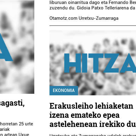
liburuan oinarritua dago eta Fernando B
zuzendu du. Gidoia Patxo Telleriarena da
Otamotz.com Urretxu-Zumarraga
EKONOMIA
agasti,
Erakusleiho lehiaketan
izena emateko epea
astelehenean irekiko du
 horretan 25 urte
ariak
en artean Uxue