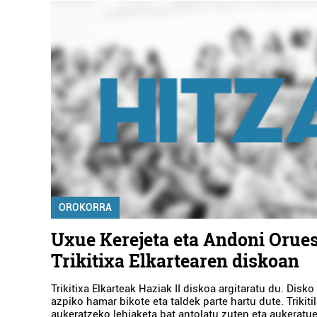
OROKORRA
Uxue Kerejeta eta Andoni Orues
Trikitixa Elkartearen diskoan
Trikitixa Elkarteak Haziak II diskoa argitaratu du. Disko
azpiko hamar bikote eta taldek parte hartu dute. Trikitil
aukeratzeko lehiaketa bat antolatu zuten eta aukeratu