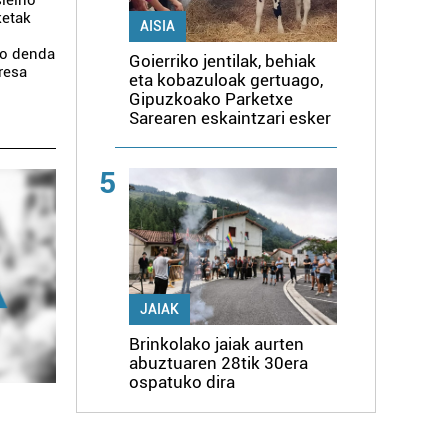
leiho
ketak
AISIA
ko denda
Goierriko jentilak, behiak
eresa
eta kobazuloak gertuago,
Gipuzkoako Parketxe
Sarearen eskaintzari esker
5
JAIAK
Brinkolako jaiak aurten
abuztuaren 28tik 30era
ospatuko dira