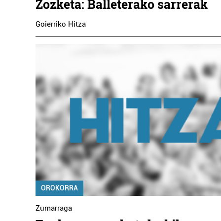
Zozketa: Balleterako sarrerak
Goierriko Hitza
OROKORRA
Zumarraga