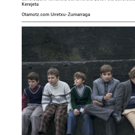
Kerejeta
Otamotz.com Urretxu-Zumarraga