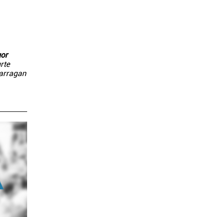
gor
rte
marragan