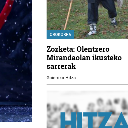
OROKORRA
Zozketa: Olentzero
Mirandaolan ikusteko
sarrerak
Goierriko Hitza