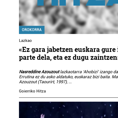
OROKORRA
Lazkao
«Ez gara jabetzen euskara gure
parte dela, eta ez dugu zaintzen
Nasreddine Azouzout
lazkaotarra ‘Ahobizi’ izango d
Errutina ez du asko aldatuko, euskaraz bizi baita. Ma
Azouzout (Taourirt, 1997),
...
Goierriko Hitza