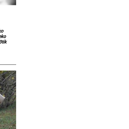
ko
eko
3tik