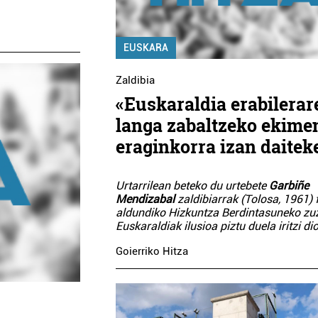
EUSKARA
Zaldibia
«Euskaraldia erabilerar
langa zabaltzeko ekime
eraginkorra izan daitek
Urtarrilean beteko du urtebete
Garbiñe
Mendizabal
zaldibiarrak (Tolosa, 1961) 
aldundiko Hizkuntza Berdintasuneko zu
Euskaraldiak ilusioa piztu duela iritzi di
Goierriko Hitza