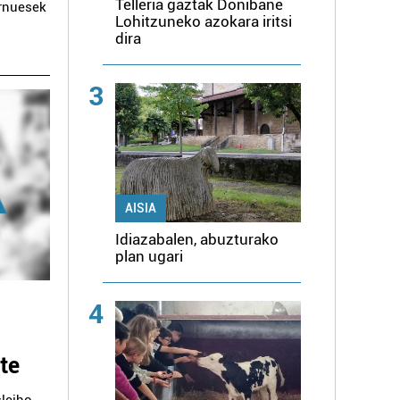
Telleria gaztak Donibane
ernuesek
Lohitzuneko azokara iritsi
dira
3
AISIA
Idiazabalen, abuzturako
plan ugari
4
te