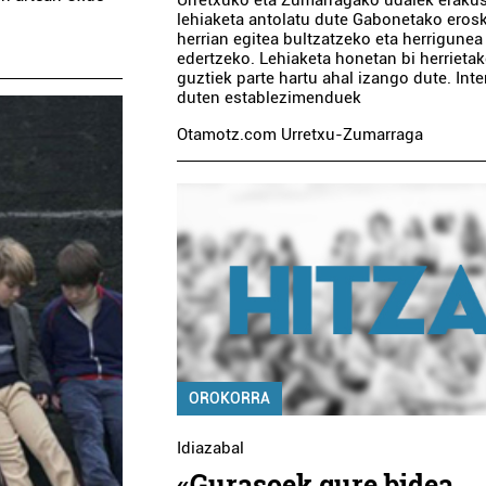
Urretxuko eta Zumarragako udalek erakus
lehiaketa antolatu dute Gabonetako eros
herrian egitea bultzatzeko eta herrigunea
edertzeko. Lehiaketa honetan bi herrieta
guztiek parte hartu ahal izango dute. Int
duten establezimenduek
Otamotz.com Urretxu-Zumarraga
OROKORRA
Idiazabal
«Gurasoek gure bidea