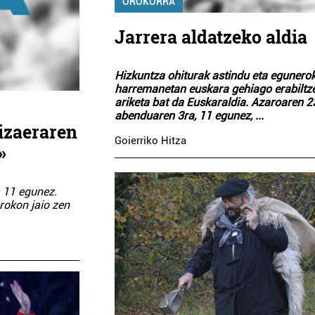
OROKORRA
Jarrera aldatzeko aldia
Hizkuntza ohiturak astindu eta egunero
harremanetan euskara gehiago erabiltz
ariketa bat da Euskaraldia. Azaroaren 2
abenduaren 3ra, 11 egunez,
...
 izaeraren
Goierriko Hitza
»
a 11 egunez.
rokon jaio zen