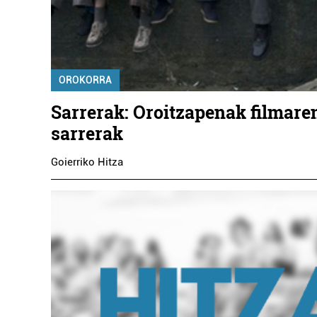
OROKORRA
Sarrerak: Oroitzapenak filmare
sarrerak
Goierriko Hitza