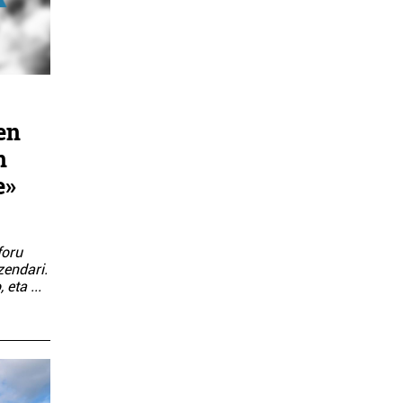
en
n
e»
foru
zendari.
o, eta
...