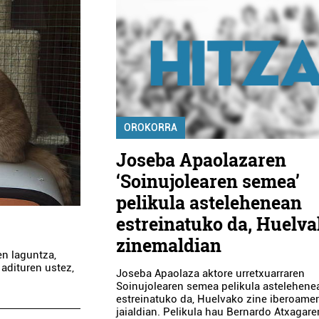
OROKORRA
Joseba Apaolazaren
‘Soinujolearen semea’
pelikula astelehenean
estreinatuko da, Huelv
zinemaldian
en laguntza,
adituren ustez,
Joseba Apaolaza aktore urretxuarraren
Soinujolearen semea pelikula astelehene
estreinatuko da, Huelvako zine iberoamer
jaialdian. Pelikula hau Bernardo Atxagare