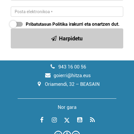
Pribatutasun Politika
irakurri eta onartzen dut.
Harpidetu
943 16 00 56
goierri@hitza.eus
Oriamendi, 32 – BEASAIN
Nor gara