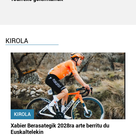
Bazkide batzuek ez dizute baimenik eskatzen, eta beren
interes komertzial legitimoetan babesten dira. Ikusi gure
bazkideen zerrenda, beren ustez zein helburutarako
duten interes legitimoa eta horren aurka nola egin
KIROLA
dezakezun ikusteko.
Lortu zure datu pertsonalak prozesatzeko moduari
buruzko informazio gehiago eta ezarri zure lehentasunak
datuen atalean. Edozein unetan alda edo ken dezakezu
zure baimena Cookieen adierazpenean.
Webgune honek cookie propioak eta hirugarrenen cookie-
fitxategiak erabiltzen ditu. Zure esperientzia eta
zerbitzuak hobetzeko asmoz, cookie teknologiaz
KIROLA
baliatzen gara. Ohar hau onartuz gero, teknologia hori
erabiltzeko baimen esplizitua ematen diguzu.
Gehiago
Xabier Berasategik 2028ra arte berritu du
irakurri
Euskaltelekin