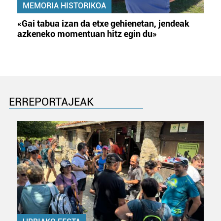
MEMORIA HISTORIKOA
«Gai tabua izan da etxe gehienetan, jendeak
azkeneko momentuan hitz egin du»
ERREPORTAJEAK