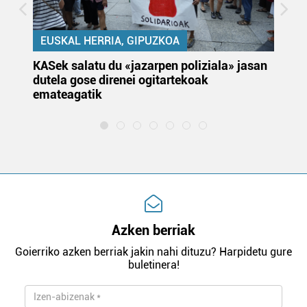
EUSKAL HERRIA, GIPUZKOA
KASek salatu du «jazarpen poliziala» jasan
Pa
dutela gose direnei ogitartekoak
da
emateagatik
«s
Azken berriak
Goierriko azken berriak jakin nahi dituzu? Harpidetu gure
buletinera!