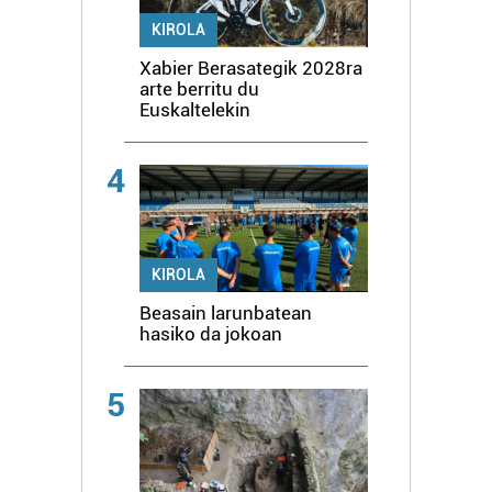
KIROLA
Xabier Berasategik 2028ra
arte berritu du
Euskaltelekin
4
KIROLA
Beasain larunbatean
hasiko da jokoan
5