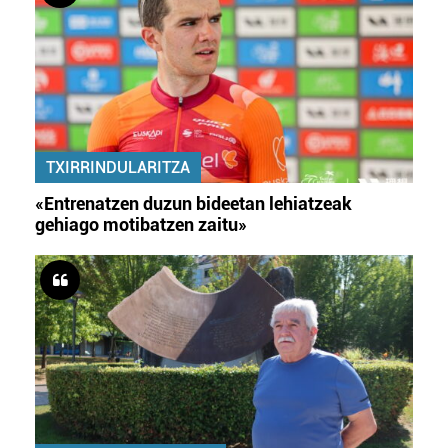
TXIRRINDULARITZA
«Entrenatzen duzun bideetan lehiatzeak
gehiago motibatzen zaitu»