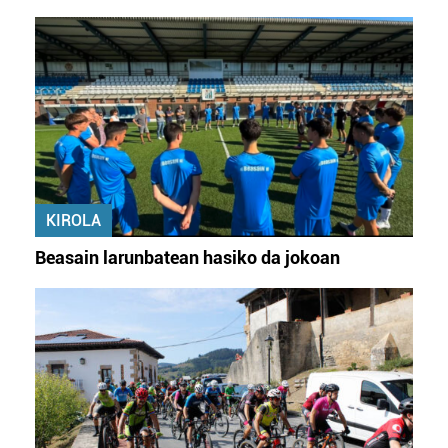
KIROLA
Beasain larunbatean hasiko da jokoan