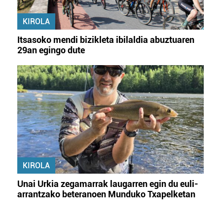
KIROLA
Itsasoko mendi bizikleta ibilaldia abuztuaren
29an egingo dute
KIROLA
Unai Urkia zegamarrak laugarren egin du euli-
arrantzako beteranoen Munduko Txapelketan