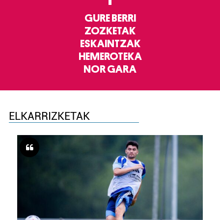
GURE BERRI
ZOZKETAK
ESKAINTZAK
HEMEROTEKA
NOR GARA
ELKARRIZKETAK