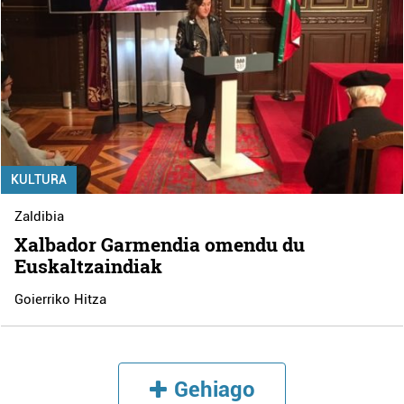
KULTURA
Zaldibia
Xalbador Garmendia omendu du
Euskaltzaindiak
Goierriko Hitza
Gehiago