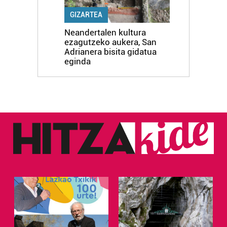
GIZARTEA
Neandertalen kultura
ezagutzeko aukera, San
Adrianera bisita gidatua
eginda