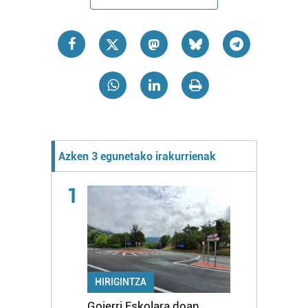
Azken 3 egunetako irakurrienak
1
HIRIGINTZA
Goierri Eskolara doan