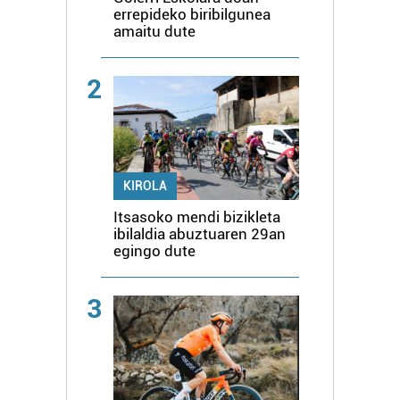
errepideko biribilgunea
amaitu dute
2
KIROLA
Itsasoko mendi bizikleta
ibilaldia abuztuaren 29an
egingo dute
3