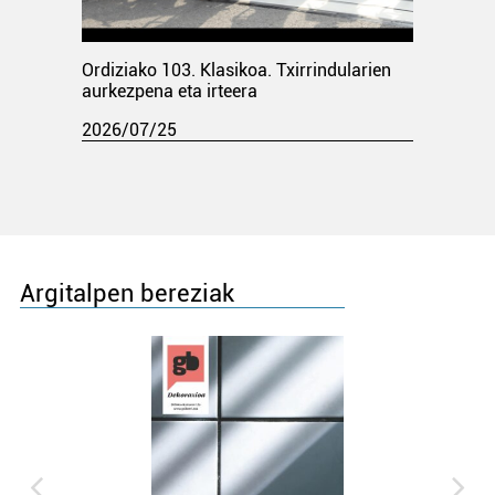
Ordiziako 103. Klasikoa. Txirrindularien
aurkezpena eta irteera
2026/07/25
Argitalpen bereziak