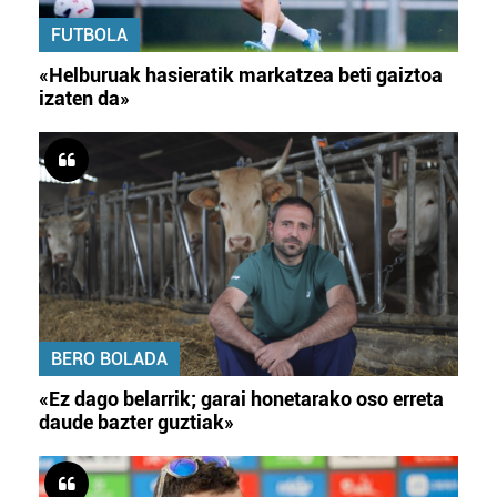
FUTBOLA
«Helburuak hasieratik markatzea beti gaiztoa
izaten da»
BERO BOLADA
«Ez dago belarrik; garai honetarako oso erreta
daude bazter guztiak»