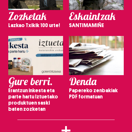
Zozketak
Eskaintzak
Lazkao Txikik 100 urte!
SANTIMAMIÑE
Gure berri.
Denda
Erantzun inkesta eta
Papereko zenbakiak
parte hartu Iztuetako
PDF formatuan
produktuen saski
baten zozketan
+