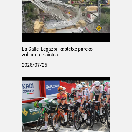
La Salle-Legazpi ikastetxe pareko
zubiaren eraistea
2026/07/25