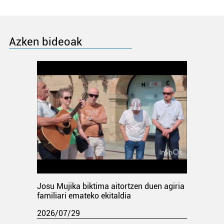
Azken bideoak
Josu Mujika biktima aitortzen duen agiria
familiari emateko ekitaldia
2026/07/29