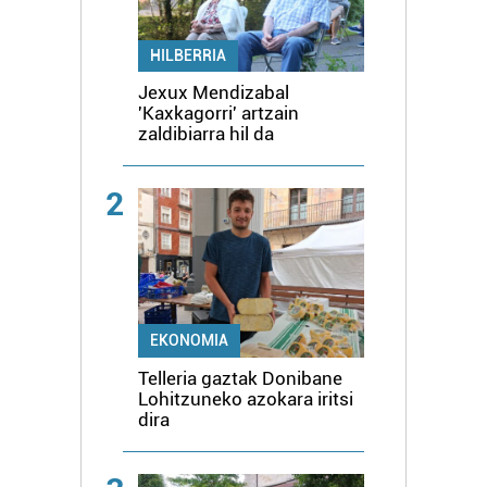
HILBERRIA
Jexux Mendizabal
'Kaxkagorri' artzain
zaldibiarra hil da
2
EKONOMIA
Telleria gaztak Donibane
Lohitzuneko azokara iritsi
dira