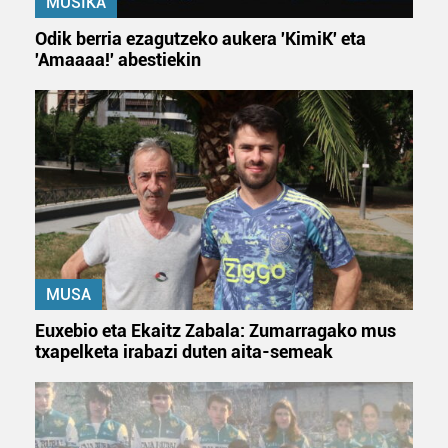
MUSIKA
Odik berria ezagutzeko aukera 'KimiK' eta
'Amaaaa!' abestiekin
MUSA
Euxebio eta Ekaitz Zabala: Zumarragako mus
txapelketa irabazi duten aita-semeak