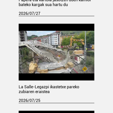
bateko kargak sua hartu du
2026/07/27
La Salle-Legazpi ikastetxe pareko
zubiaren eraistea
2026/07/25