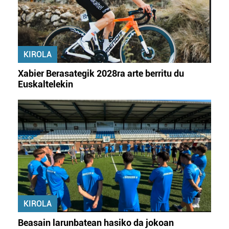
KIROLA
Xabier Berasategik 2028ra arte berritu du
Euskaltelekin
KIROLA
Beasain larunbatean hasiko da jokoan