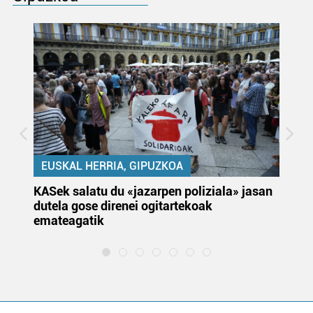
EUSKAL HERRIA, GIPUZKOA
KASek salatu du «jazarpen poliziala» jasan
Pa
dutela gose direnei ogitartekoak
da
emateagatik
«s