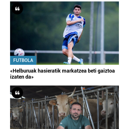
FUTBOLA
«Helburuak hasieratik markatzea beti gaiztoa
izaten da»