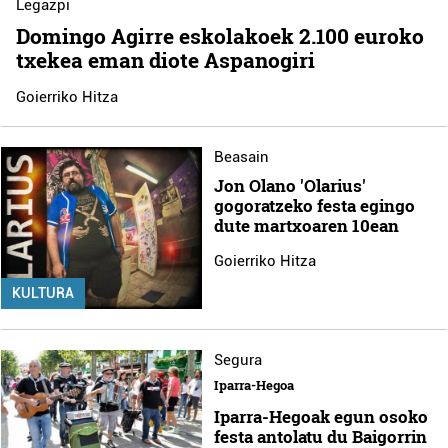
Legazpi
Domingo Agirre eskolakoek 2.100 euroko
txekea eman diote Aspanogiri
Goierriko Hitza
Beasain
Jon Olano 'Olarius'
gogoratzeko festa egingo
dute martxoaren 10ean
Goierriko Hitza
KULTURA
Segura
Iparra-Hegoa
Iparra-Hegoak egun osoko
festa antolatu du Baigorrin