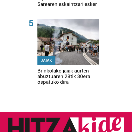
Sarearen eskaintzari esker
5
JAIAK
Brinkolako jaiak aurten
abuztuaren 28tik 30era
ospatuko dira