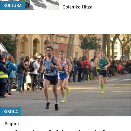
KULTURA
Goierriko Hitza
KIROLA
Segura