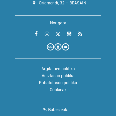
Oriamendi, 32 – BEASAIN
Nor gara
Argitalpen politika
Aniztasun politika
Pribatutasun politika
Cookieak
Babesleak: