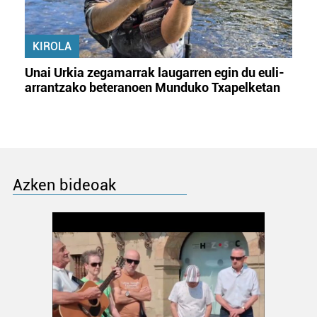
KIROLA
Unai Urkia zegamarrak laugarren egin du euli-
arrantzako beteranoen Munduko Txapelketan
Azken bideoak