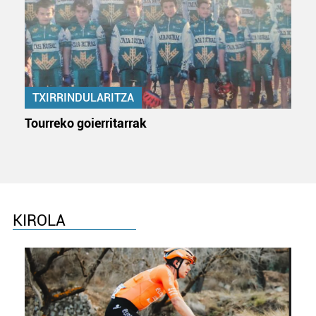
TXIRRINDULARITZA
Tourreko goierritarrak
KIROLA