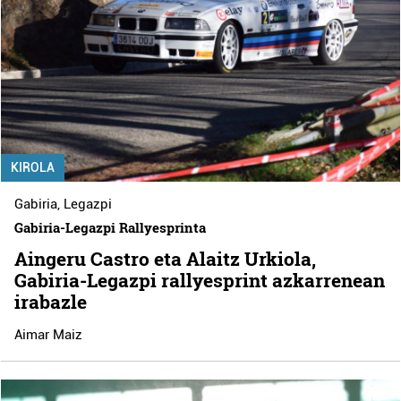
KIROLA
Gabiria
,
Legazpi
Gabiria-Legazpi Rallyesprinta
Aingeru Castro eta Alaitz Urkiola,
Gabiria-Legazpi rallyesprint azkarrenean
irabazle
Aimar Maiz