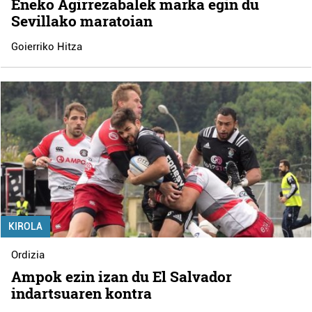
Eneko Agirrezabalek marka egin du
Sevillako maratoian
Goierriko Hitza
KIROLA
Ordizia
Ampok ezin izan du El Salvador
indartsuaren kontra