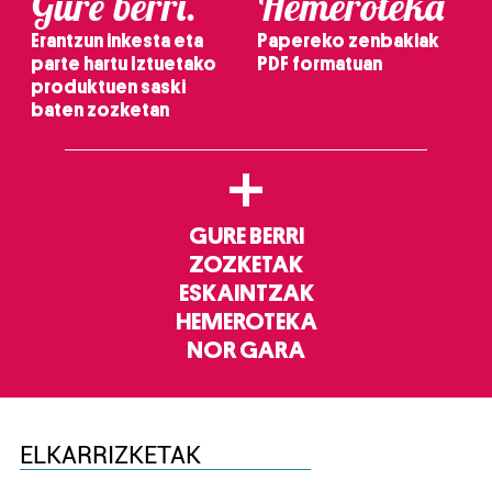
Gure berri.
Hemeroteka
Erantzun inkesta eta
Papereko zenbakiak
parte hartu Iztuetako
PDF formatuan
produktuen saski
baten zozketan
+
GURE BERRI
ZOZKETAK
ESKAINTZAK
HEMEROTEKA
NOR GARA
ELKARRIZKETAK