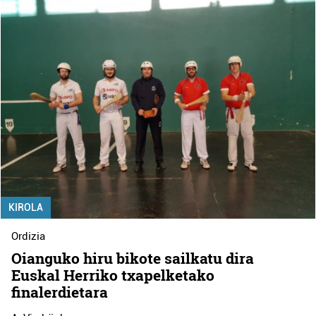
KIROLA
Ordizia
Oianguko hiru bikote sailkatu dira
Euskal Herriko txapelketako
finalerdietara