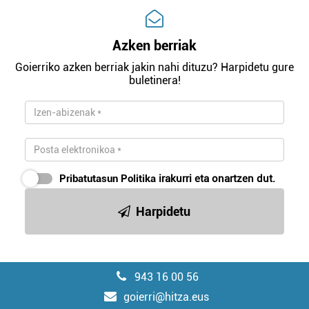
Azken berriak
Goierriko azken berriak jakin nahi dituzu? Harpidetu gure
buletinera!
Pribatutasun Politika
irakurri eta onartzen dut.
Harpidetu
943 16 00 56
goierri@hitza.eus