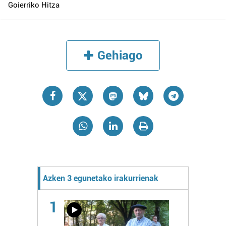
Goierriko Hitza
Gehiago
Azken 3 egunetako irakurrienak
1