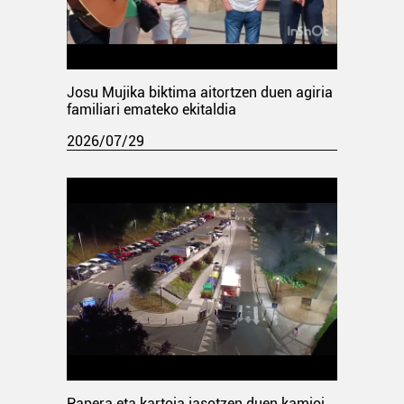
Josu Mujika biktima aitortzen duen agiria
familiari emateko ekitaldia
2026/07/29
Papera eta kartoia jasotzen duen kamioi