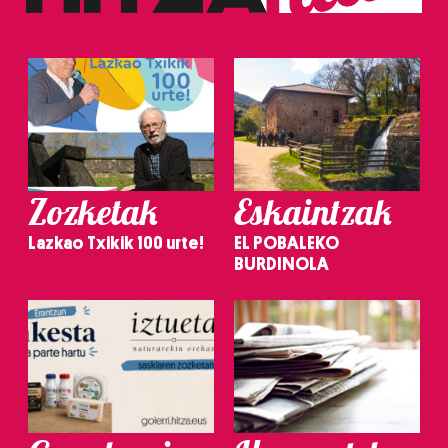
Zozketak
Eskaintzak
Lazkao Txikik 100 urte!
EL POBALEKO
BURDINOLA