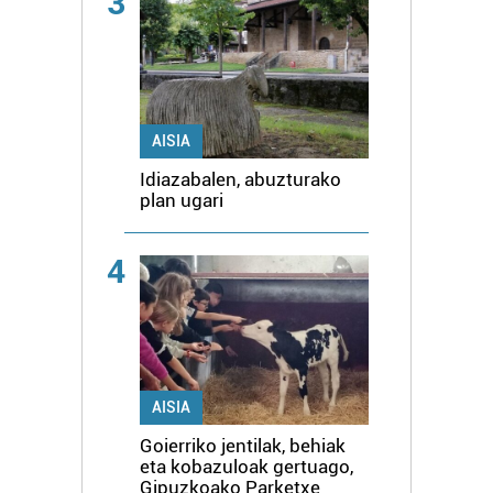
3
AISIA
Idiazabalen, abuzturako
plan ugari
4
AISIA
Goierriko jentilak, behiak
eta kobazuloak gertuago,
Gipuzkoako Parketxe