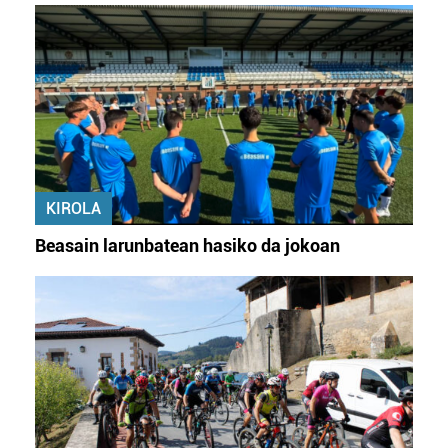
KIROLA
Beasain larunbatean hasiko da jokoan