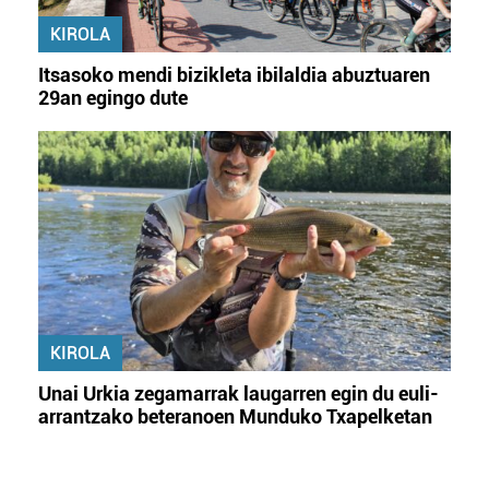
KIROLA
Itsasoko mendi bizikleta ibilaldia abuztuaren
29an egingo dute
KIROLA
Unai Urkia zegamarrak laugarren egin du euli-
arrantzako beteranoen Munduko Txapelketan