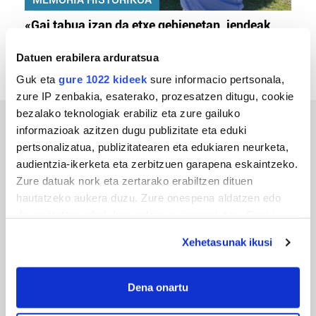
«Gai tabua izan da etxe gehienetan, jendeak
azkeneko momentuan hitz egin du»
Datuen erabilera arduratsua
Guk eta
gure 1022 kideek
sure informacio pertsonala,
zure IP zenbakia, esaterako, prozesatzen ditugu, cookie
bezalako teknologiak erabiliz eta zure gailuko
informazioak azitzen dugu publizitate eta eduki
ERREPORTAJEAK
pertsonalizatua, publizitatearen eta edukiaren neurketa,
audientzia-ikerketa eta zerbitzuen garapena eskaintzeko.
Zure datuak nork eta zertarako erabiltzen dituen
hautatzeko aukera duzu. Zure onespena aldatzen edo
deuseztatzen ahal duzu edozein momentutan, Cookie
deklaraziotik edo Privacy triggerean klikatuz.
Xehetasunak ikusi
If you allow, we would also like to:
Collect information about your geographical
Dena onartu
location which can be accurate to within several
URBIAKO FESTA