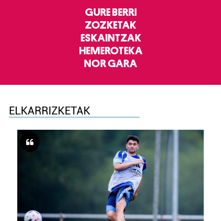
GURE BERRI
ZOZKETAK
ESKAINTZAK
HEMEROTEKA
NOR GARA
ELKARRIZKETAK