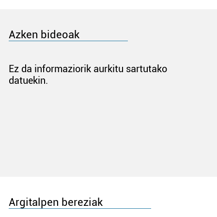
Azken bideoak
Ez da informaziorik aurkitu sartutako
datuekin.
Argitalpen bereziak