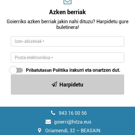
Azken berriak
Goierriko azken berriak jakin nahi dituzu? Harpidetu gure
buletinera!
Pribatutasun Politika
irakurri eta onartzen dut.
Harpidetu
943 16 00 56
goierri@hitza.eus
Oriamendi, 32 – BEASAIN