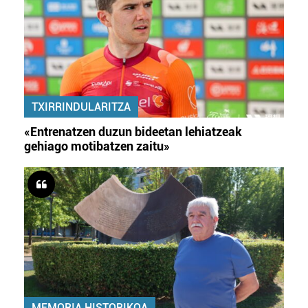
TXIRRINDULARITZA
«Entrenatzen duzun bideetan lehiatzeak
gehiago motibatzen zaitu»
MEMORIA HISTORIKOA