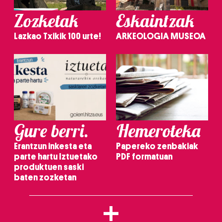
Zozketak
Eskaintzak
Lazkao Txikik 100 urte!
ARKEOLOGIA MUSEOA
Gure berri.
Hemeroteka
Erantzun inkesta eta
Papereko zenbakiak
parte hartu Iztuetako
PDF formatuan
produktuen saski
baten zozketan
+