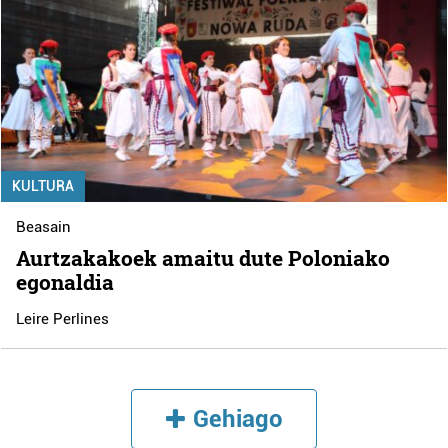
KULTURA
Beasain
Aurtzakakoek amaitu dute Poloniako
egonaldia
Leire Perlines
Gehiago