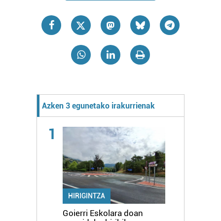
Azken 3 egunetako irakurrienak
1
HIRIGINTZA
Goierri Eskolara doan