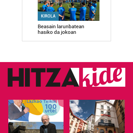
KIROLA
Beasain larunbatean
hasiko da jokoan