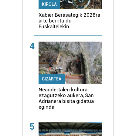
KIROLA
Xabier Berasategik 2028ra
arte berritu du
Euskaltelekin
4
GIZARTEA
Neandertalen kultura
ezagutzeko aukera, San
Adrianera bisita gidatua
eginda
5