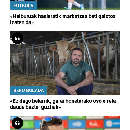
FUTBOLA
«Helburuak hasieratik markatzea beti gaiztoa
izaten da»
BERO BOLADA
«Ez dago belarrik; garai honetarako oso erreta
daude bazter guztiak»