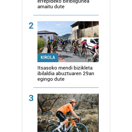
errepideko biribilgunea
amaitu dute
2
KIROLA
Itsasoko mendi bizikleta
ibilaldia abuztuaren 29an
egingo dute
3