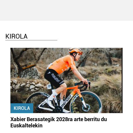
KIROLA
KIROLA
Xabier Berasategik 2028ra arte berritu du
Euskaltelekin