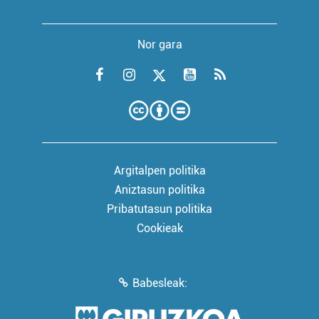
Nor gara
Argitalpen politika
Aniztasun politika
Pribatutasun politika
Cookieak
Babesleak: