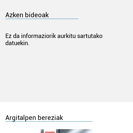
Azken bideoak
Ez da informaziorik aurkitu sartutako
datuekin.
Argitalpen bereziak