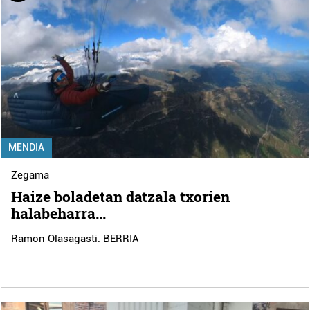
MENDIA
Zegama
Haize boladetan datzala txorien
halabeharra...
Ramon Olasagasti. BERRIA