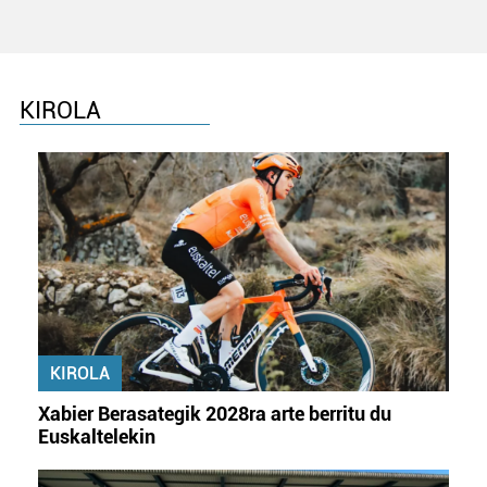
KIROLA
KIROLA
Xabier Berasategik 2028ra arte berritu du
Euskaltelekin