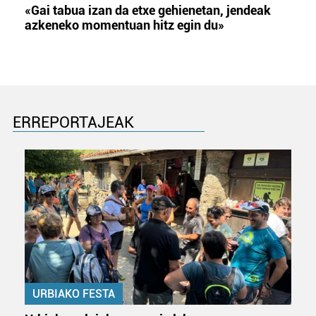
«Gai tabua izan da etxe gehienetan, jendeak
azkeneko momentuan hitz egin du»
ERREPORTAJEAK
URBIAKO FESTA