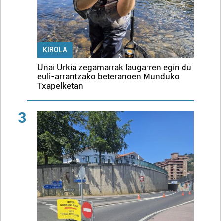
KIROLA
Unai Urkia zegamarrak laugarren egin du
euli-arrantzako beteranoen Munduko
Txapelketan
3