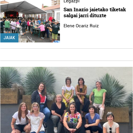
Legazpi
San Inazio jaietako tiketak
salgai jarri dituzte
Elene Ocariz Ruiz
JAIAK