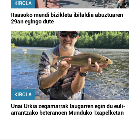
KIROLA
Itsasoko mendi bizikleta ibilaldia abuztuaren
29an egingo dute
KIROLA
Unai Urkia zegamarrak laugarren egin du euli-
arrantzako beteranoen Munduko Txapelketan