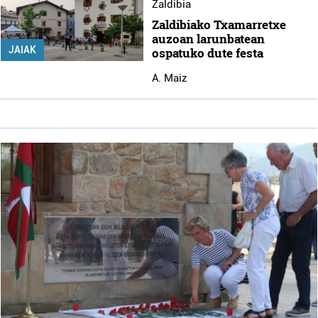
Zaldibia
Zaldibiako Txamarretxe
auzoan larunbatean
JAIAK
ospatuko dute festa
A. Maiz