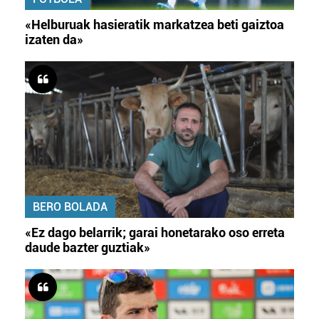
«Helburuak hasieratik markatzea beti gaiztoa
izaten da»
BERO BOLADA
«Ez dago belarrik; garai honetarako oso erreta
daude bazter guztiak»