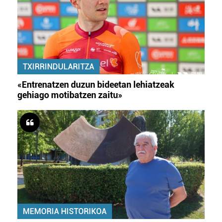
TXIRRINDULARITZA
«Entrenatzen duzun bideetan lehiatzeak
gehiago motibatzen zaitu»
MEMORIA HISTORIKOA