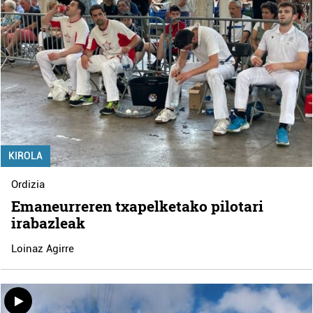
KIROLA
Ordizia
Emaneurreren txapelketako pilotari
irabazleak
Loinaz Agirre