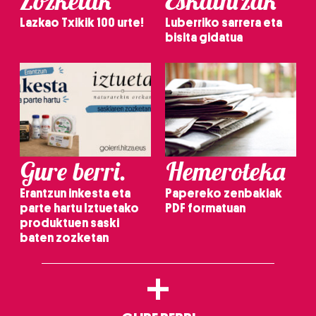
Zozketak
Eskaintzak
Lazkao Txikik 100 urte!
Luberriko sarrera eta
bisita gidatua
Gure berri.
Hemeroteka
Erantzun inkesta eta
Papereko zenbakiak
parte hartu Iztuetako
PDF formatuan
produktuen saski
baten zozketan
+