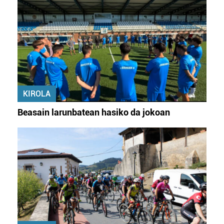
KIROLA
Beasain larunbatean hasiko da jokoan