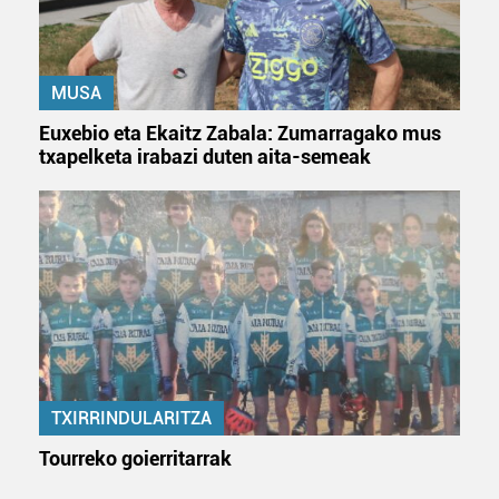
MUSA
Euxebio eta Ekaitz Zabala: Zumarragako mus
txapelketa irabazi duten aita-semeak
TXIRRINDULARITZA
Tourreko goierritarrak