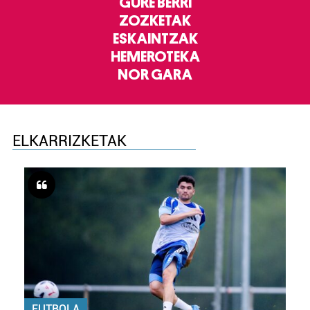
GURE BERRI
ZOZKETAK
ESKAINTZAK
HEMEROTEKA
NOR GARA
ELKARRIZKETAK
FUTBOLA