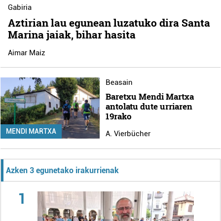
Gabiria
Aztirian lau egunean luzatuko dira Santa
Marina jaiak, bihar hasita
Aimar Maiz
Beasain
Baretxu Mendi Martxa
antolatu dute urriaren
19rako
MENDI MARTXA
A. Vierbücher
Azken 3 egunetako irakurrienak
1