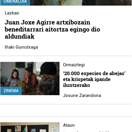
OMENALDIA
Lazkao
Juan Joxe Agirre artxibozain
beneditarrari aitortza egingo dio
aldundiak
Iñaki Gurrutxaga
Ormaiztegi
‘20.000 especies de abejas’
eta krispetak igande
iluntzerako
ZINEMA
Josune Zarandona
Ataun