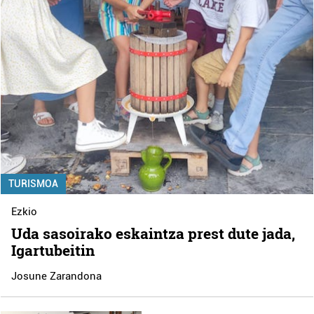
TURISMOA
Ezkio
Uda sasoirako eskaintza prest dute jada,
Igartubeitin
Josune Zarandona