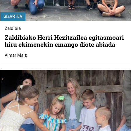
GIZARTEA
Zaldibia
Zaldibiako Herri Hezitzailea egitasmoari
hiru ekimenekin emango diote abiada
Aimar Maiz