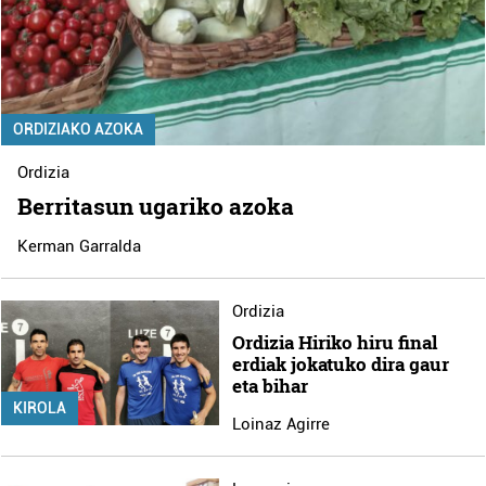
ORDIZIAKO AZOKA
Ordizia
Berritasun ugariko azoka
Kerman Garralda
Ordizia
Ordizia Hiriko hiru final
erdiak jokatuko dira gaur
eta bihar
KIROLA
Loinaz Agirre