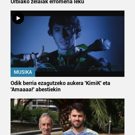
Urbiako zelaiak erromeria leku
MUSIKA
Odik berria ezagutzeko aukera 'KimiK' eta
'Amaaaa!' abestiekin