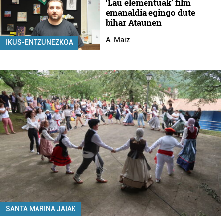
‘Lau elementuak’ film
emanaldia egingo dute
bihar Ataunen
A. Maiz
IKUS-ENTZUNEZKOA
SANTA MARINA JAIAK