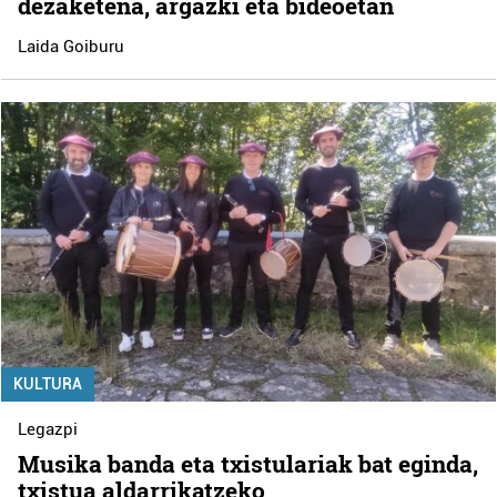
dezaketena, argazki eta bideoetan
Laida Goiburu
KULTURA
Legazpi
Musika banda eta txistulariak bat eginda,
txistua aldarrikatzeko