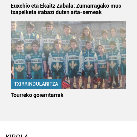
Euxebio eta Ekaitz Zabala: Zumarragako mus
txapelketa irabazi duten aita-semeak
TXIRRINDULARITZA
Tourreko goierritarrak