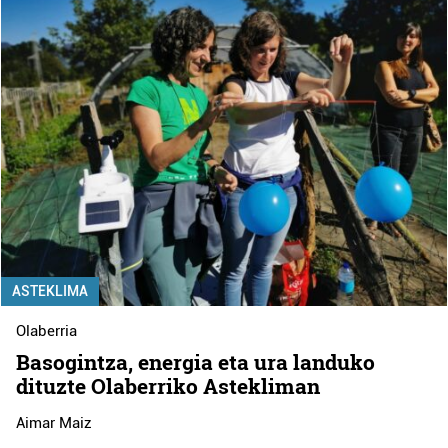
ASTEKLIMA
Olaberria
Basogintza, energia eta ura landuko
dituzte Olaberriko Astekliman
Aimar Maiz