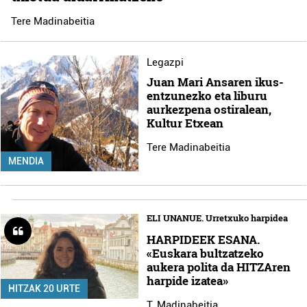
Tere Madinabeitia
Legazpi
Juan Mari Ansaren ikus-
entzunezko eta liburu
aurkezpena ostiralean,
Kultur Etxean
Tere Madinabeitia
MENDIA
ELI UNANUE. Urretxuko harpidea
HARPIDEEK ESANA.
«Euskara bultzatzeko
aukera polita da HITZAren
harpide izatea»
HITZAK 20 URTE
T. Madinabeitia