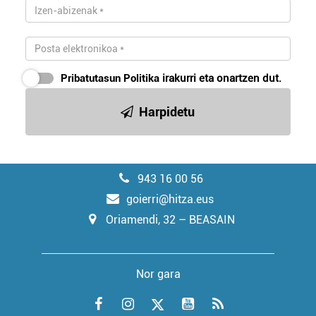
Pribatutasun Politika
irakurri eta onartzen dut.
Harpidetu
943 16 00 56
goierri@hitza.eus
Oriamendi, 32 – BEASAIN
Nor gara