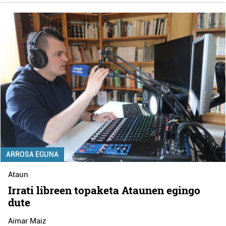
ARROSA EGUNA
Ataun
Irrati libreen topaketa Ataunen egingo
dute
Aimar Maiz