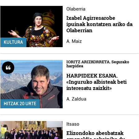
Olaberria
Ixabel Agirresarobe
ipuinak kontatzen ariko da
Olaberrian
A. Maiz
KULTURA
IORITZ ARIZKORRETA. Segurako
harpidea
HARPIDEEK ESANA.
«Inguruko albisteak beti
interesatu zaizkit»
A. Zaldua
HITZAK 20 URTE
Itsaso
Elizondoko abesbatzak