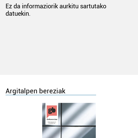
Ez da informaziorik aurkitu sartutako
datuekin.
Argitalpen bereziak