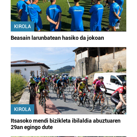
KIROLA
Beasain larunbatean hasiko da jokoan
KIROLA
Itsasoko mendi bizikleta ibilaldia abuztuaren
29an egingo dute