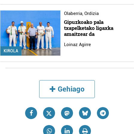
Olaberria
,
Ordizia
Gipuzkoako pala
txapelketako ligaxka
amaitzear da
Loinaz Agirre
KIROLA
Gehiago