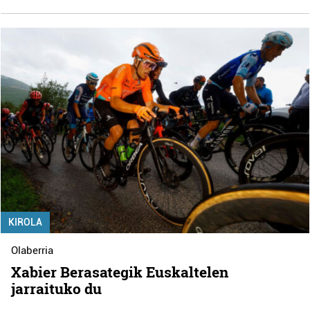
KIROLA
Olaberria
Xabier Berasategik Euskaltelen
jarraituko du