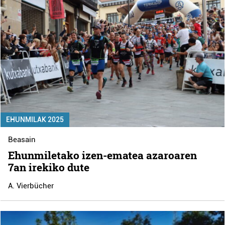
EHUNMILAK 2025
Beasain
Ehunmiletako izen-ematea azaroaren
7an irekiko dute
A. Vierbücher