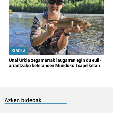
KIROLA
Unai Urkia zegamarrak laugarren egin du euli-
arrantzako beteranoen Munduko Txapelketan
Azken bideoak