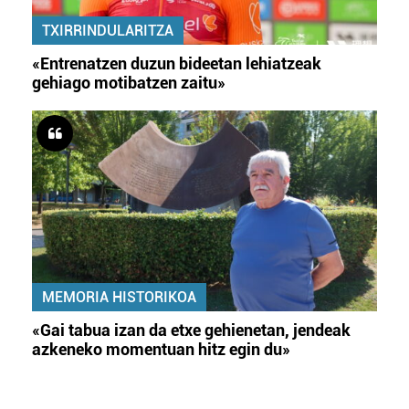
TXIRRINDULARITZA
«Entrenatzen duzun bideetan lehiatzeak
gehiago motibatzen zaitu»
MEMORIA HISTORIKOA
«Gai tabua izan da etxe gehienetan, jendeak
azkeneko momentuan hitz egin du»