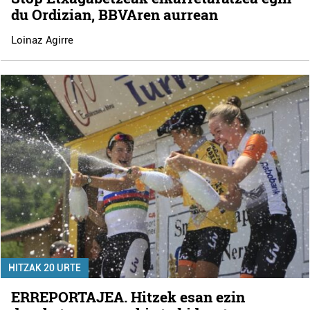
du Ordizian, BBVAren aurrean
Loinaz Agirre
HITZAK 20 URTE
ERREPORTAJEA. Hitzek esan ezin