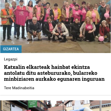
GIZARTEA
Legazpi
Katxalin elkarteak hainbat ekintza
antolatu ditu astebururako, bularreko
minbiziaren aurkako egunaren inguruan
Tere Madinabeitia