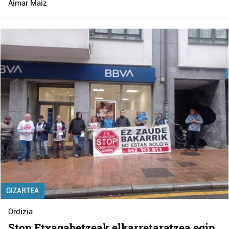
Aimar Maiz
GIZARTEA
Ordizia
Stop Etxagabetzeak elkarretaratzea egin