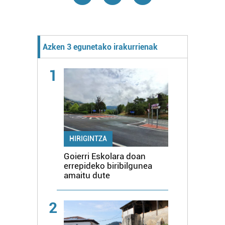
Azken 3 egunetako irakurrienak
1
HIRIGINTZA
Goierri Eskolara doan
errepideko biribilgunea
amaitu dute
2