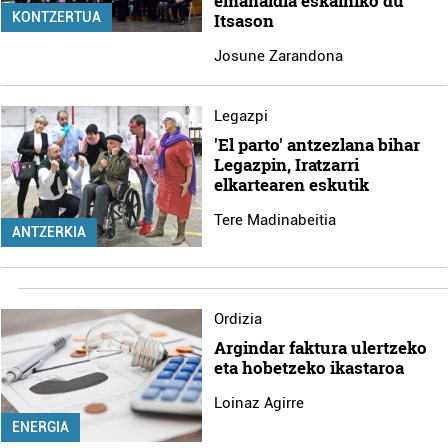
emanaldia eskainiko du
Itsason
KONTZERTUA
Josune Zarandona
Legazpi
'El parto' antzezlana bihar
Legazpin, Iratzarri
elkartearen eskutik
Tere Madinabeitia
ANTZERKIA
Ordizia
Argindar faktura ulertzeko
eta hobetzeko ikastaroa
Loinaz Agirre
ENERGIA