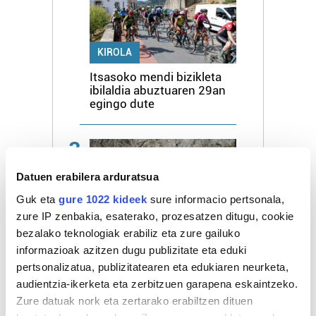
KIROLA
Itsasoko mendi bizikleta
ibilaldia abuztuaren 29an
egingo dute
3
Datuen erabilera arduratsua
Guk eta
gure 1022 kideek
sure informacio pertsonala,
zure IP zenbakia, esaterako, prozesatzen ditugu, cookie
bezalako teknologiak erabiliz eta zure gailuko
KIROLA
informazioak azitzen dugu publizitate eta eduki
Xabier Berasategik 2028ra
pertsonalizatua, publizitatearen eta edukiaren neurketa,
arte berritu du
audientzia-ikerketa eta zerbitzuen garapena eskaintzeko.
Euskaltelekin
Zure datuak nork eta zertarako erabiltzen dituen