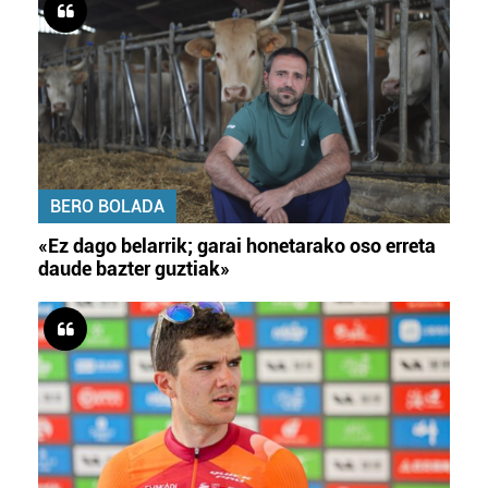
BERO BOLADA
«Ez dago belarrik; garai honetarako oso erreta
daude bazter guztiak»