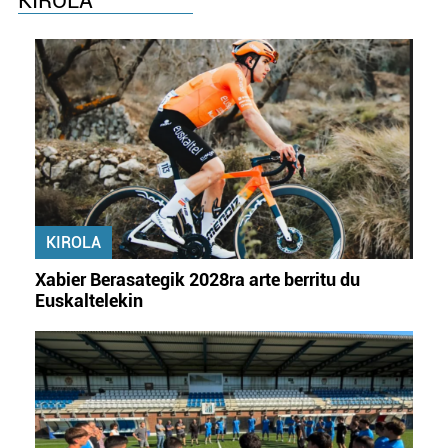
KIROLA
KIROLA
Xabier Berasategik 2028ra arte berritu du
Euskaltelekin