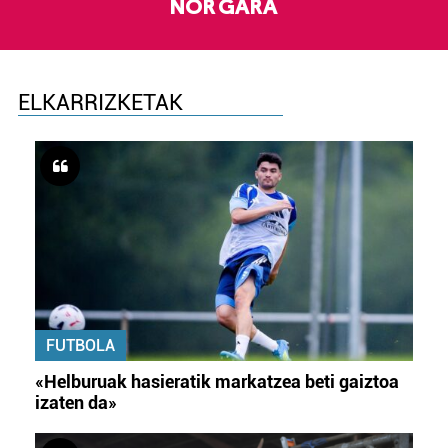
NOR GARA
ELKARRIZKETAK
FUTBOLA
«Helburuak hasieratik markatzea beti gaiztoa
izaten da»