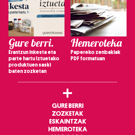
irakurri
Gure berri.
Hemeroteka
Erantzun inkesta eta
Papereko zenbakiak
parte hartu Iztuetako
PDF formatuan
produktuen saski
baten zozketan
+
GURE BERRI
ZOZKETAK
ESKAINTZAK
HEMEROTEKA