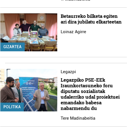
Betaurreko bilketa egiten
ari dira jubilatu elkarteetan
Loinaz Agirre
GIZARTEA
Legazpi
Legazpiko PSE-EEk
Iraunkortasuneko foru
diputatu sozialistak
udalerriko udal proiektuei
emandako babesa
POLITIKA
nabarmendu du
Tere Madinabeitia