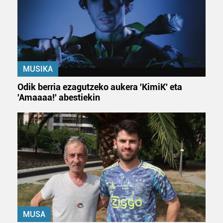
MUSIKA
Odik berria ezagutzeko aukera 'KimiK' eta
'Amaaaa!' abestiekin
MUSA