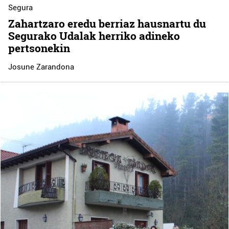
Segura
Zahartzaro eredu berriaz hausnartu du
Segurako Udalak herriko adineko
pertsonekin
Josune Zarandona