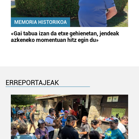
MEMORIA HISTORIKOA
«Gai tabua izan da etxe gehienetan, jendeak
azkeneko momentuan hitz egin du»
ERREPORTAJEAK