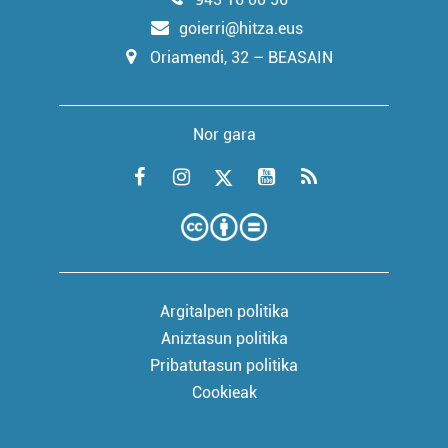
goierri@hitza.eus
Oriamendi, 32 – BEASAIN
Nor gara
Argitalpen politika
Aniztasun politika
Pribatutasun politika
Cookieak