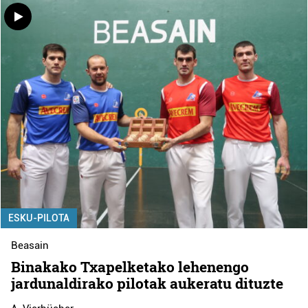
ESKU-PILOTA
Beasain
Binakako Txapelketako lehenengo
jardunaldirako pilotak aukeratu dituzte