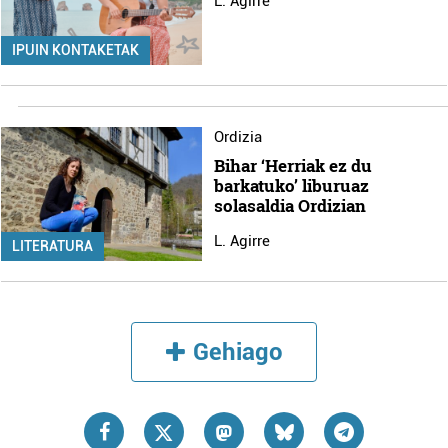
L. Agirre
IPUIN KONTAKETAK
Ordizia
Bihar ‘Herriak ez du
barkatuko’ liburuaz
solasaldia Ordizian
L. Agirre
LITERATURA
Gehiago