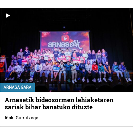
ARNASA GARA
Arnasetik bideosormen lehiaketaren
sariak bihar banatuko dituzte
Iñaki Gurrutxaga