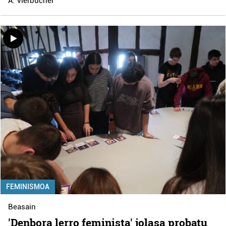
A. Vierbücher
FEMINISMOA
Beasain
'Denbora lerro feminista' jolasa probatu