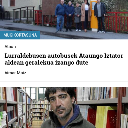
MUGIKORTASUNA
Ataun
Lurraldebusen autobusek Ataungo Iztator
aldean geralekua izango dute
Aimar Maiz