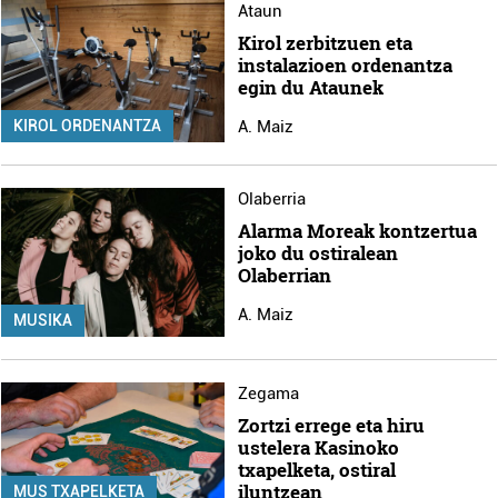
Ataun
Kirol zerbitzuen eta
instalazioen ordenantza
egin du Ataunek
A. Maiz
KIROL ORDENANTZA
Olaberria
Alarma Moreak kontzertua
joko du ostiralean
Olaberrian
A. Maiz
MUSIKA
Zegama
Zortzi errege eta hiru
ustelera Kasinoko
txapelketa, ostiral
iluntzean
MUS TXAPELKETA