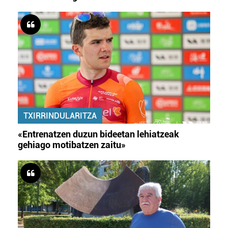
TXIRRINDULARITZA
«Entrenatzen duzun bideetan lehiatzeak
gehiago motibatzen zaitu»