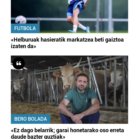
zerbitzuak hobetzeko asmoz, cookie teknologiaz
baliatzen gara. Ohar hau onartuz gero, teknologia hori
erabiltzeko baimen esplizitua ematen diguzu.
Gehiago
FUTBOLA
irakurri
«Helburuak hasieratik markatzea beti gaiztoa
izaten da»
BERO BOLADA
«Ez dago belarrik; garai honetarako oso erreta
daude bazter guztiak»