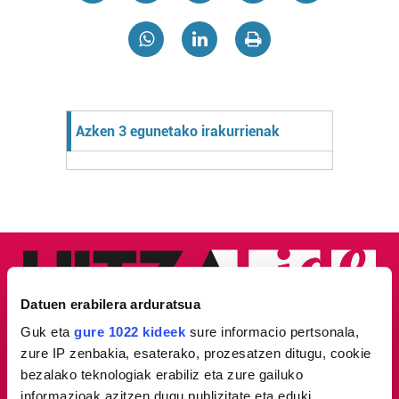
Azken 3 egunetako irakurrienak
Datuen erabilera arduratsua
Guk eta
gure 1022 kideek
sure informacio pertsonala,
zure IP zenbakia, esaterako, prozesatzen ditugu, cookie
bezalako teknologiak erabiliz eta zure gailuko
informazioak azitzen dugu publizitate eta eduki