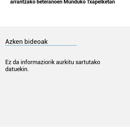
arrantzako beteranoen Munduko Txapelketan
Azken bideoak
Ez da informaziorik aurkitu sartutako
datuekin.