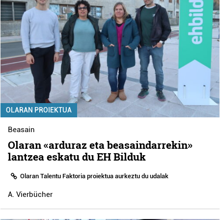
OLARAN PROIEKTUA
Beasain
Olaran «arduraz eta beasaindarrekin»
lantzea eskatu du EH Bilduk
Olaran Talentu Faktoria proiektua aurkeztu du udalak
A. Vierbücher