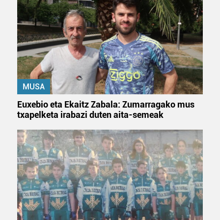
MUSA
Euxebio eta Ekaitz Zabala: Zumarragako mus
txapelketa irabazi duten aita-semeak