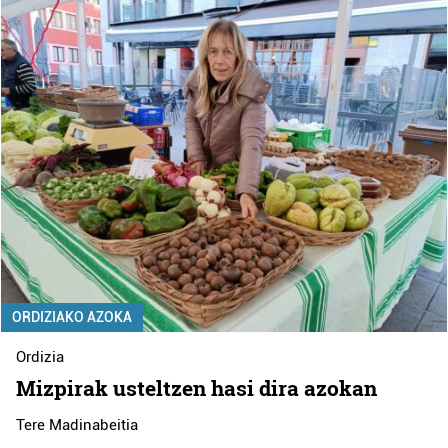
ORDIZIAKO AZOKA
Ordizia
Mizpirak usteltzen hasi dira azokan
Tere Madinabeitia