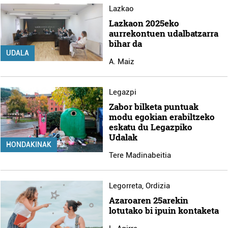
Lazkao
Lazkaon 2025eko
aurrekontuen udalbatzarra
bihar da
UDALA
A. Maiz
Legazpi
Zabor bilketa puntuak
modu egokian erabiltzeko
eskatu du Legazpiko
Udalak
HONDAKINAK
Tere Madinabeitia
Legorreta
,
Ordizia
Azaroaren 25arekin
lotutako bi ipuin kontaketa