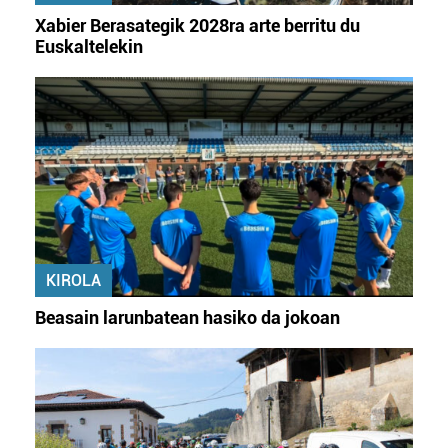
Xabier Berasategik 2028ra arte berritu du
Euskaltelekin
KIROLA
Beasain larunbatean hasiko da jokoan