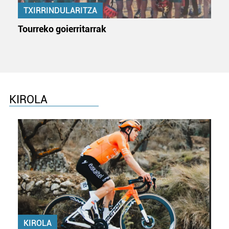
TXIRRINDULARITZA
Tourreko goierritarrak
KIROLA
KIROLA