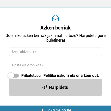
Azken berriak
Goierriko azken berriak jakin nahi dituzu? Harpidetu gure
buletinera!
Pribatutasun Politika
irakurri eta onartzen dut.
Harpidetu
943 16 00 56