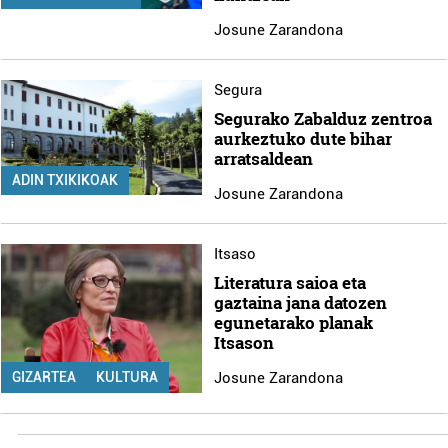
Josune Zarandona
Segura
Segurako Zabalduz zentroa
aurkeztuko dute bihar
arratsaldean
ADIN TXIKIKOAK
Josune Zarandona
Itsaso
Literatura saioa eta
gaztaina jana datozen
egunetarako planak
Itsason
Josune Zarandona
GIZARTEA
KULTURA