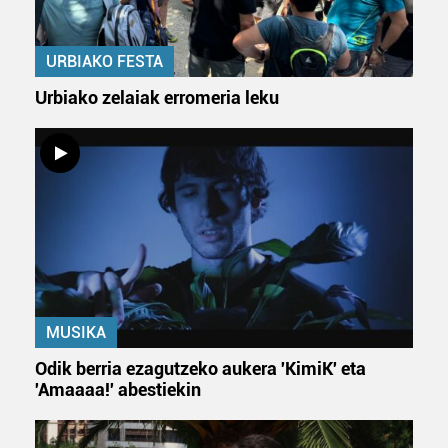
URBIAKO FESTA
Urbiako zelaiak erromeria leku
MUSIKA
Odik berria ezagutzeko aukera 'KimiK' eta
'Amaaaa!' abestiekin