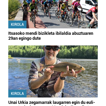
KIROLA
Itsasoko mendi bizikleta ibilaldia abuztuaren
29an egingo dute
KIROLA
Unai Urkia zegamarrak laugarren egin du euli-