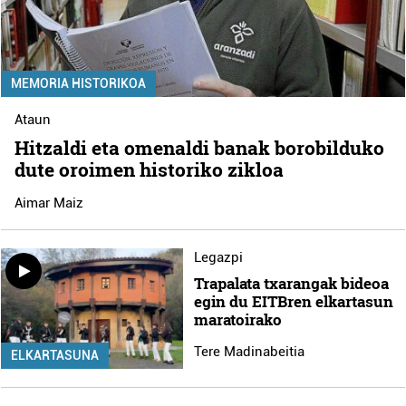
MEMORIA HISTORIKOA
Ataun
Hitzaldi eta omenaldi banak borobilduko
dute oroimen historiko zikloa
Aimar Maiz
Legazpi
Trapalata txarangak bideoa
egin du EITBren elkartasun
maratoirako
Tere Madinabeitia
ELKARTASUNA