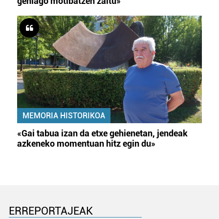
gehiago motibatzen zaitu»
MEMORIA HISTORIKOA
«Gai tabua izan da etxe gehienetan, jendeak
azkeneko momentuan hitz egin du»
ERREPORTAJEAK