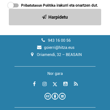
Pribatutasun Politika
irakurri eta onartzen dut.
Harpidetu
943 16 00 56
goierri@hitza.eus
Oriamendi, 32 – BEASAIN
Nor gara