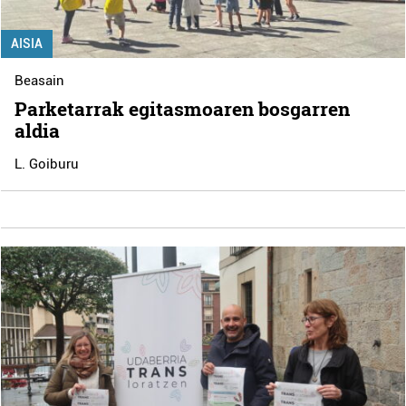
AISIA
Beasain
Parketarrak egitasmoaren bosgarren
aldia
L. Goiburu