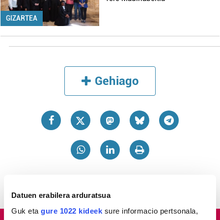
GIZARTEA
Gehiago
Datuen erabilera arduratsua
Guk eta
gure 1022 kideek
sure informacio pertsonala,