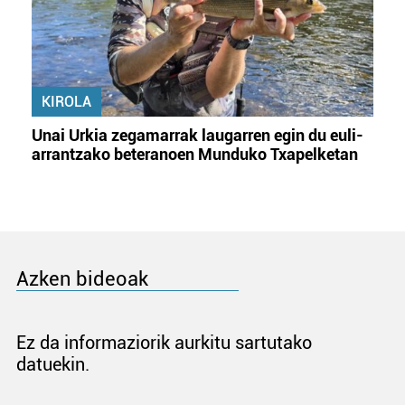
KIROLA
Unai Urkia zegamarrak laugarren egin du euli-
arrantzako beteranoen Munduko Txapelketan
Azken bideoak
Ez da informaziorik aurkitu sartutako
datuekin.