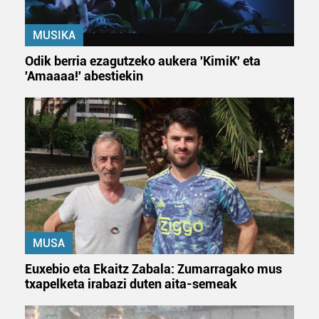
MUSIKA
Odik berria ezagutzeko aukera 'KimiK' eta
'Amaaaa!' abestiekin
MUSA
Euxebio eta Ekaitz Zabala: Zumarragako mus
txapelketa irabazi duten aita-semeak