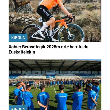
KIROLA
Xabier Berasategik 2028ra arte berritu du
Euskaltelekin
KIROLA