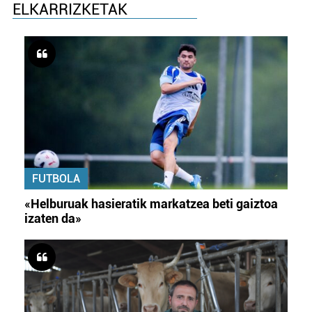
ELKARRIZKETAK
Webgune honek cookie propioak eta hirugarrenen cookie-
fitxategiak erabiltzen ditu. Zure esperientzia eta
zerbitzuak hobetzeko asmoz, cookie teknologiaz
baliatzen gara. Ohar hau onartuz gero, teknologia hori
erabiltzeko baimen esplizitua ematen diguzu.
Gehiago
irakurri
FUTBOLA
«Helburuak hasieratik markatzea beti gaiztoa
izaten da»