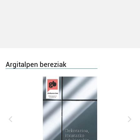
Argitalpen bereziak