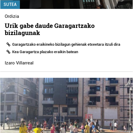
SUTEA
Ordizia
Urik gabe daude Garagartzako
bizilagunak
Garagartzako eraikineko bizilagun gehienak etxeetara itzuli dira
Kea Garagartza plazako eraikin batean
Izaro Villarreal