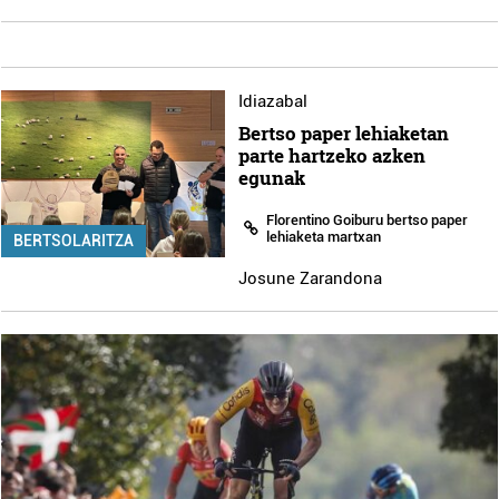
Idiazabal
Bertso paper lehiaketan
parte hartzeko azken
egunak
Florentino Goiburu bertso paper
lehiaketa martxan
BERTSOLARITZA
Josune Zarandona