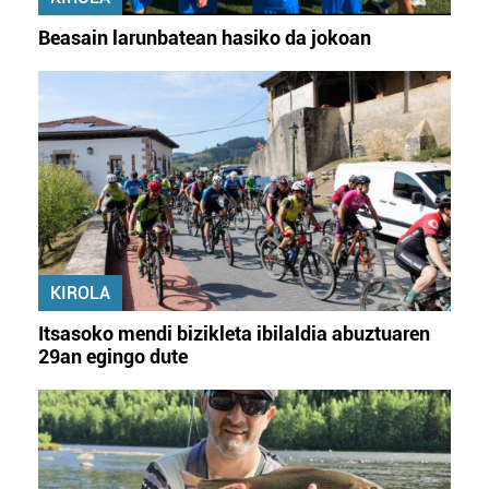
Beasain larunbatean hasiko da jokoan
KIROLA
Itsasoko mendi bizikleta ibilaldia abuztuaren
29an egingo dute