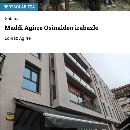
BERTSOLARITZA
Gabiria
Maddi Agirre Osinalden irabazle
Loinaz Agirre