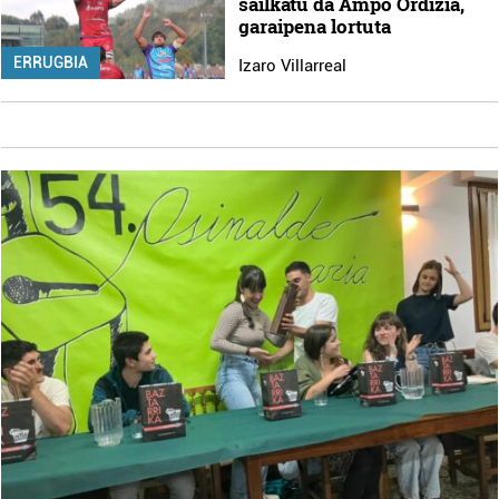
sailkatu da Ampo Ordizia,
garaipena lortuta
ERRUGBIA
Izaro Villarreal