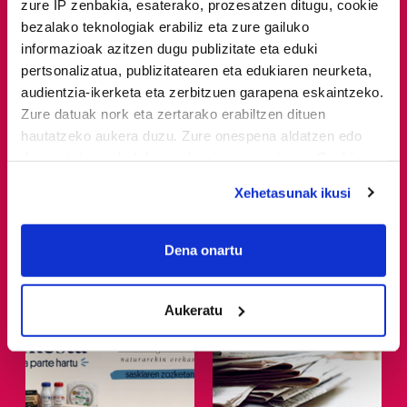
zure IP zenbakia, esaterako, prozesatzen ditugu, cookie
bezalako teknologiak erabiliz eta zure gailuko
informazioak azitzen dugu publizitate eta eduki
pertsonalizatua, publizitatearen eta edukiaren neurketa,
audientzia-ikerketa eta zerbitzuen garapena eskaintzeko.
Zure datuak nork eta zertarako erabiltzen dituen
hautatzeko aukera duzu. Zure onespena aldatzen edo
deuseztatzen ahal duzu edozein momentutan, Cookie
deklaraziotik edo Privacy triggerean klikatuz.
Xehetasunak ikusi
Zozketak
Eskaintzak
If you allow, we would also like to:
Collect information about your geographical
Dena onartu
Lazkao Txikik 100 urte!
Luberriko sarrera eta
location which can be accurate to within several
bisita gidatua
meters
Aukeratu
Identify your device by actively scanning it for
specific characteristics (fingerprinting)
Find out more about how your personal data is processed
and set your preferences in the
details section
.