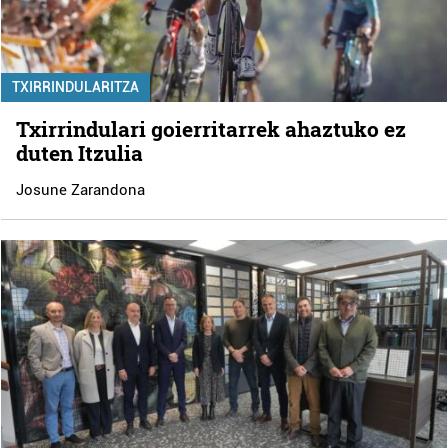
TXIRRINDULARITZA
Txirrindulari goierritarrek ahaztuko ez
duten Itzulia
Josune Zarandona