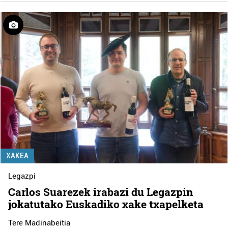
XAKEA
Legazpi
Carlos Suarezek irabazi du Legazpin
jokatutako Euskadiko xake txapelketa
Tere Madinabeitia