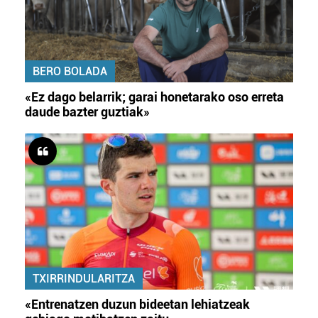
BERO BOLADA
«Ez dago belarrik; garai honetarako oso erreta
daude bazter guztiak»
TXIRRINDULARITZA
«Entrenatzen duzun bideetan lehiatzeak