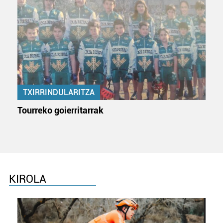
TXIRRINDULARITZA
Tourreko goierritarrak
KIROLA