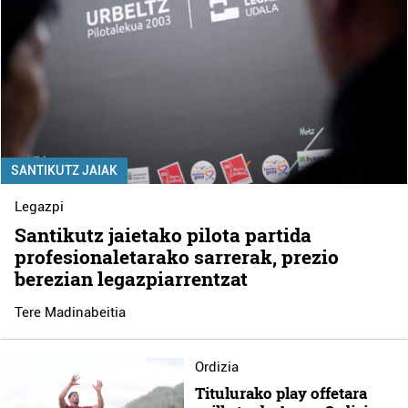
SANTIKUTZ JAIAK
Legazpi
Santikutz jaietako pilota partida
profesionaletarako sarrerak, prezio
berezian legazpiarrentzat
Tere Madinabeitia
Ordizia
Titulurako play offetara