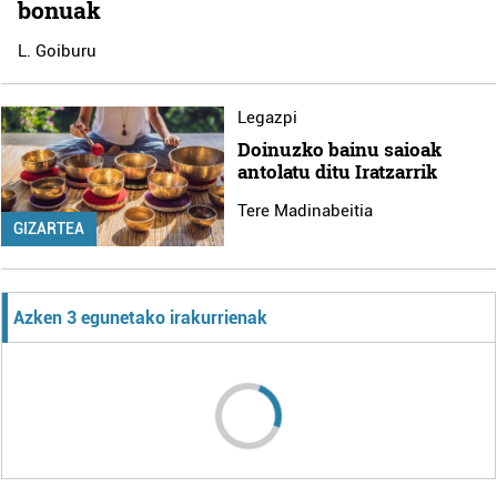
bonuak
L. Goiburu
Legazpi
Doinuzko bainu saioak
antolatu ditu Iratzarrik
Tere Madinabeitia
GIZARTEA
Azken 3 egunetako irakurrienak