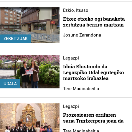
Ezkio
,
Itsaso
Etxez etxeko ogi banaketa
zerbitzua berriro martxan
Josune Zarandona
ZERBITZUAK
Legazpi
Idoia Elustondo da
Legazpiko Udal egutegiko
martxoko irabazlea
UDALA
Tere Madinabeitia
Legazpi
Prozesioaren errifaren
saria Trintxerpera joan da
Tere Madinabeitia