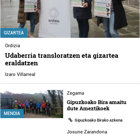
GIZARTEA
Ordizia
Udaberria transloratzen eta gizartea
eraldatzen
Izaro Villarreal
Zegama
Gipuzkoako Bira amaitu
dute Ameztikoek
MENDIA
Gipuzkoako Birako azkena
Josune Zarandona