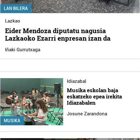
LAN BILERA
Lazkao
Eider Mendoza diputatu nagusia
Lazkaoko Ezarri enpresan izan da
Iñaki Gurrutxaga
Idiazabal
Musika eskolan baja
eskatzeko epea irekita
Idiazabalen
Josune Zarandona
MUSIKA