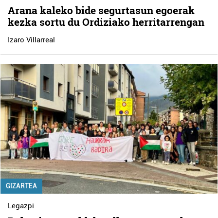
Arana kaleko bide segurtasun egoerak
kezka sortu du Ordiziako herritarrengan
Izaro Villarreal
GIZARTEA
Legazpi