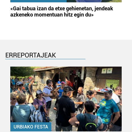
«Gai tabua izan da etxe gehienetan, jendeak
azkeneko momentuan hitz egin du»
ERREPORTAJEAK
URBIAKO FESTA