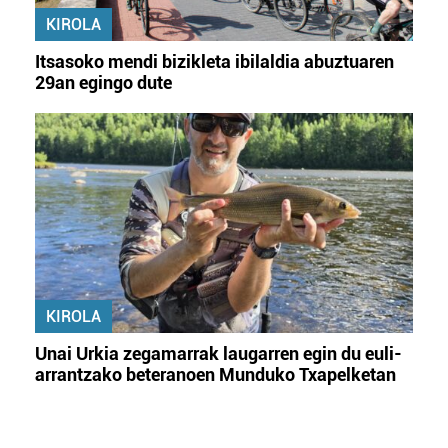
KIROLA
Itsasoko mendi bizikleta ibilaldia abuztuaren
29an egingo dute
KIROLA
Unai Urkia zegamarrak laugarren egin du euli-
arrantzako beteranoen Munduko Txapelketan