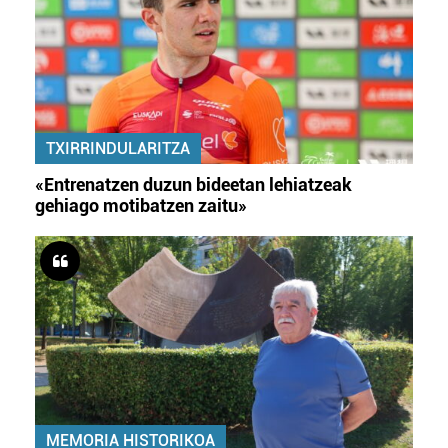
TXIRRINDULARITZA
«Entrenatzen duzun bideetan lehiatzeak
gehiago motibatzen zaitu»
MEMORIA HISTORIKOA