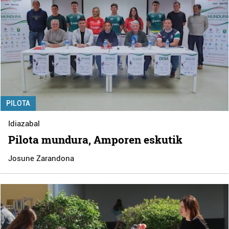
PILOTA
Idiazabal
Pilota mundura, Amporen eskutik
Josune Zarandona