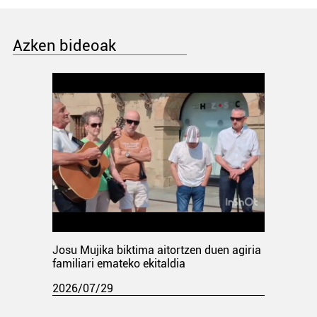
Azken bideoak
Josu Mujika biktima aitortzen duen agiria
familiari emateko ekitaldia
2026/07/29