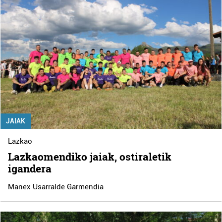
JAIAK
Lazkao
Lazkaomendiko jaiak, ostiraletik
igandera
Manex Usarralde Garmendia