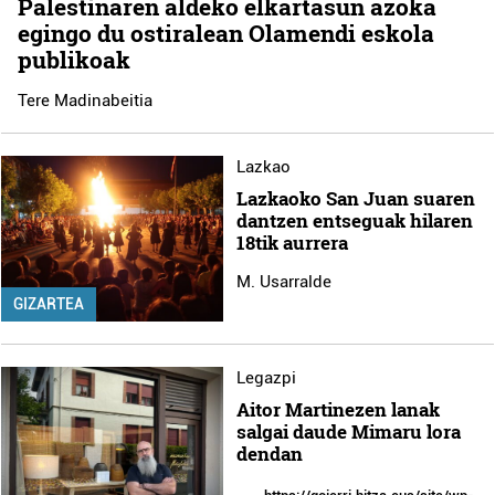
Palestinaren aldeko elkartasun azoka
egingo du ostiralean Olamendi eskola
publikoak
Tere Madinabeitia
Lazkao
Lazkaoko San Juan suaren
dantzen entseguak hilaren
18tik aurrera
M. Usarralde
GIZARTEA
Legazpi
Aitor Martinezen lanak
salgai daude Mimaru lora
dendan