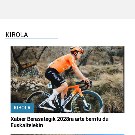
KIROLA
KIROLA
Xabier Berasategik 2028ra arte berritu du
Euskaltelekin