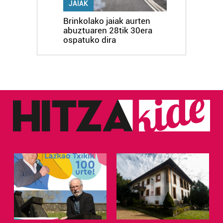
JAIAK
erabiltzen dituen hauta dezakezu.
Brinkolako jaiak aurten
abuztuaren 28tik 30era
Bazkide batzuek ez dizute baimenik eskatzen, eta beren
ospatuko dira
interes komertzial legitimoetan babesten dira. Ikusi gure
bazkideen zerrenda, beren ustez zein helburutarako
duten interes legitimoa eta horren aurka nola egin
dezakezun ikusteko.
Lortu zure datu pertsonalak prozesatzeko moduari
buruzko informazio gehiago eta ezarri zure lehentasunak
datuen atalean. Edozein unetan alda edo ken dezakezu
zure baimena Cookieen adierazpenean.
Webgune honek cookie propioak eta hirugarrenen cookie-
fitxategiak erabiltzen ditu. Zure esperientzia eta
zerbitzuak hobetzeko asmoz, cookie teknologiaz
baliatzen gara. Ohar hau onartuz gero, teknologia hori
erabiltzeko baimen esplizitua ematen diguzu.
Gehiago