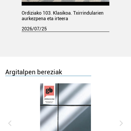
Ordiziako 103. Klasikoa. Txirrindularien
aurkezpena eta irteera
2026/07/25
Argitalpen bereziak