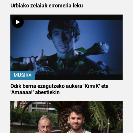
Urbiako zelaiak erromeria leku
MUSIKA
Odik berria ezagutzeko aukera 'KimiK' eta
'Amaaaa!' abestiekin