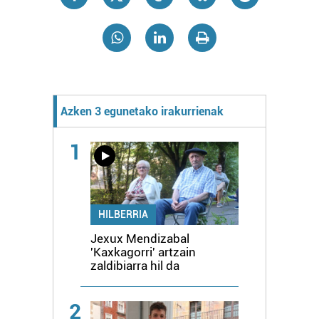
Azken 3 egunetako irakurrienak
1
HILBERRIA
Jexux Mendizabal
'Kaxkagorri' artzain
zaldibiarra hil da
2