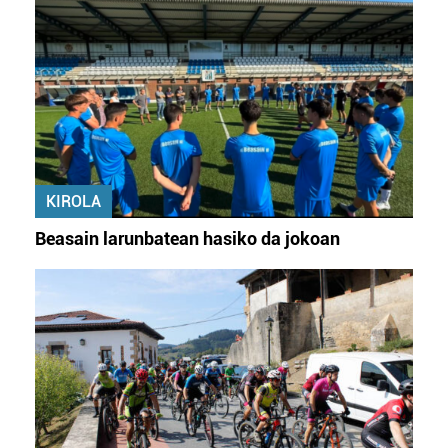
KIROLA
Beasain larunbatean hasiko da jokoan