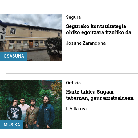
Segura
Segurako kontsultategia
ohiko egoitzara itzuliko da
Josune Zarandona
OSASUNA
Ordizia
Hartz taldea Sugaar
tabernan, gaur arratsaldean
I. Villarreal
MUSIKA