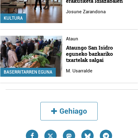
erakusketa Idiazabalen
Josune Zarandona
KULTURA
Ataun
Ataungo San Isidro
eguneko bazkariko
txartelak salgai
M. Usarralde
BASERRITARREN EGUNA
Gehiago