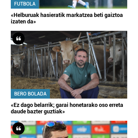
FUTBOLA
«Helburuak hasieratik markatzea beti gaiztoa
izaten da»
BERO BOLADA
«Ez dago belarrik; garai honetarako oso erreta
daude bazter guztiak»