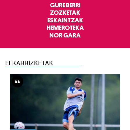
GURE BERRI
ZOZKETAK
ESKAINTZAK
HEMEROTEKA
NOR GARA
ELKARRIZKETAK