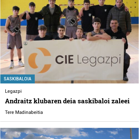
SASKIBALOIA
Legazpi
Andraitz klubaren deia saskibaloi zaleei
Tere Madinabeitia