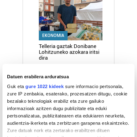
EKONOMIA
Telleria gaztak Donibane
Lohitzuneko azokara iritsi
dira
3
Datuen erabilera arduratsua
Guk eta
gure 1022 kideek
sure informacio pertsonala,
zure IP zenbakia, esaterako, prozesatzen ditugu, cookie
bezalako teknologiak erabiliz eta zure gailuko
informazioak azitzen dugu publizitate eta eduki
pertsonalizatua, publizitatearen eta edukiaren neurketa,
AISIA
audientzia-ikerketa eta zerbitzuen garapena eskaintzeko.
Idiazabalen, abuzturako
Zure datuak nork eta zertarako erabiltzen dituen
plan ugari