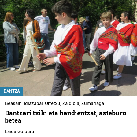
DANTZA
Beasain
,
Idiazabal
,
Urretxu
,
Zaldibia
,
Zumarraga
Dantzari txiki eta handientzat, asteburu
betea
Laida Goiburu