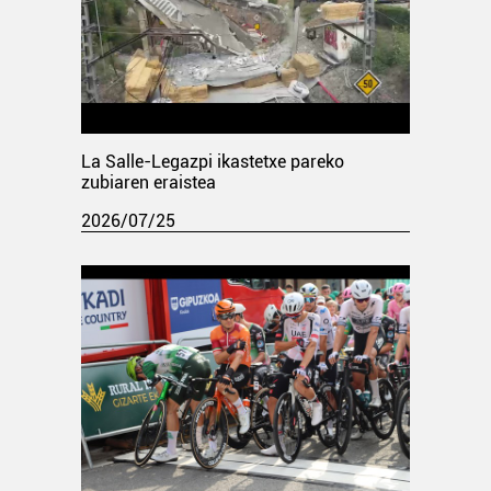
La Salle-Legazpi ikastetxe pareko
zubiaren eraistea
2026/07/25