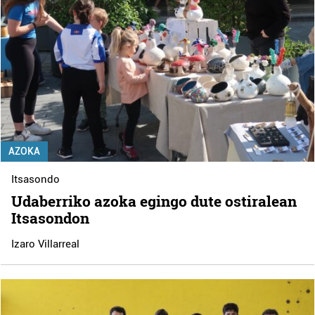
AZOKA
Itsasondo
Udaberriko azoka egingo dute ostiralean
Itsasondon
Izaro Villarreal