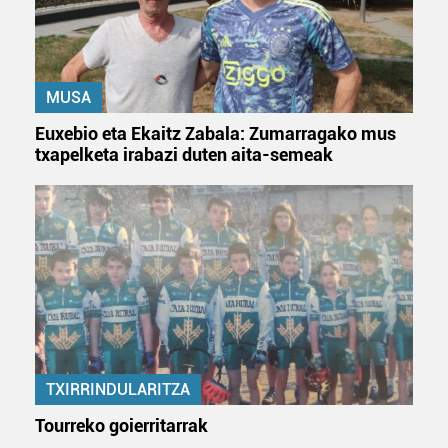
MUSA
Euxebio eta Ekaitz Zabala: Zumarragako mus
txapelketa irabazi duten aita-semeak
TXIRRINDULARITZA
Tourreko goierritarrak