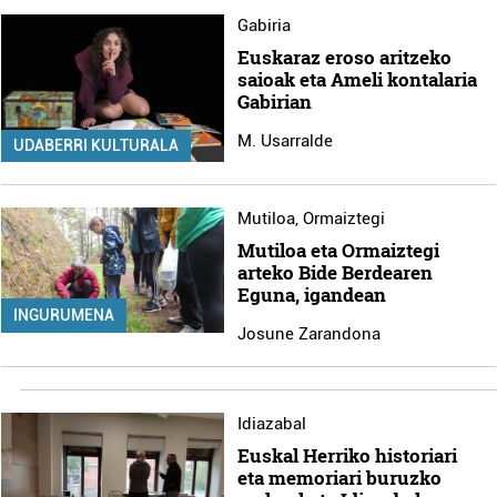
Gabiria
Euskaraz eroso aritzeko
saioak eta Ameli kontalaria
Gabirian
M. Usarralde
UDABERRI KULTURALA
Mutiloa
,
Ormaiztegi
Mutiloa eta Ormaiztegi
arteko Bide Berdearen
Eguna, igandean
INGURUMENA
Josune Zarandona
Idiazabal
Euskal Herriko historiari
eta memoriari buruzko