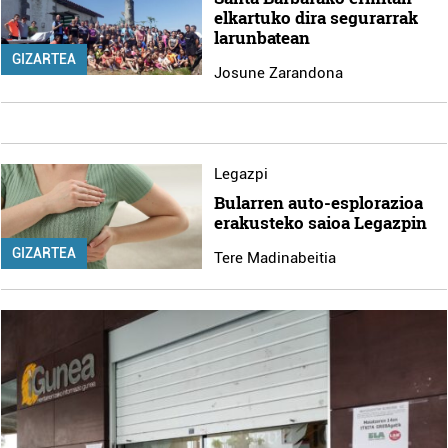
elkartuko dira segurarrak
larunbatean
GIZARTEA
Josune Zarandona
Legazpi
Bularren auto-esplorazioa
erakusteko saioa Legazpin
GIZARTEA
Tere Madinabeitia