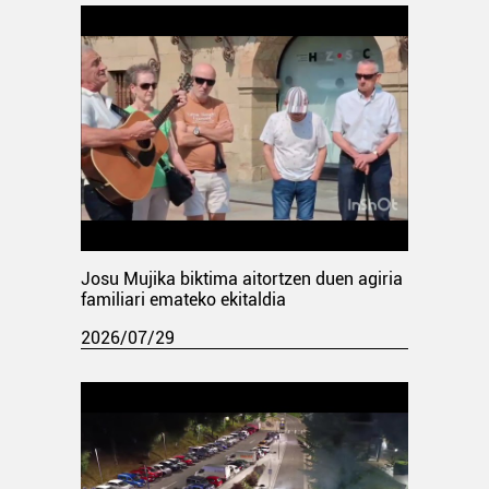
Josu Mujika biktima aitortzen duen agiria
familiari emateko ekitaldia
2026/07/29