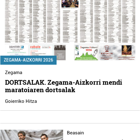
ZEGAMA-AIZKORRI 2026
Zegama
DORTSALAK. Zegama-Aizkorri mendi
maratoiaren dortsalak
Goierriko Hitza
Beasain