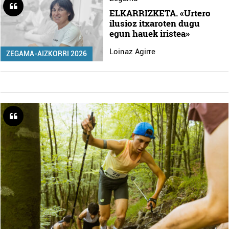
ELKARRIZKETA. «Urtero
ilusioz itxaroten dugu
egun hauek iristea»
Loinaz Agirre
ZEGAMA-AIZKORRI 2026