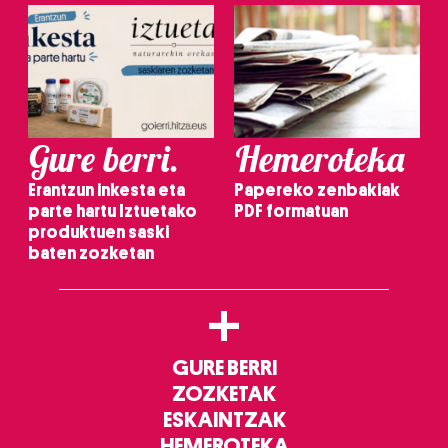
Gure berri.
Hemeroteka
Erantzun inkesta eta
Papereko zenbakiak
parte hartu Iztuetako
PDF formatuan
produktuen saski
baten zozketan
+
GURE BERRI
ZOZKETAK
ESKAINTZAK
HEMEROTEKA