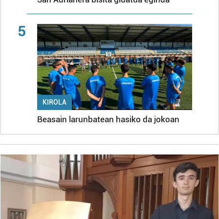
5
KIROLA
Beasain larunbatean hasiko da jokoan