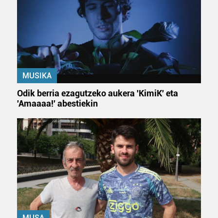
MUSIKA
Odik berria ezagutzeko aukera 'KimiK' eta
'Amaaaa!' abestiekin
MUSA