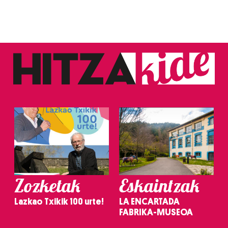
irakurri
Zozketak
Eskaintzak
Lazkao Txikik 100 urte!
LA ENCARTADA
FABRIKA-MUSEOA