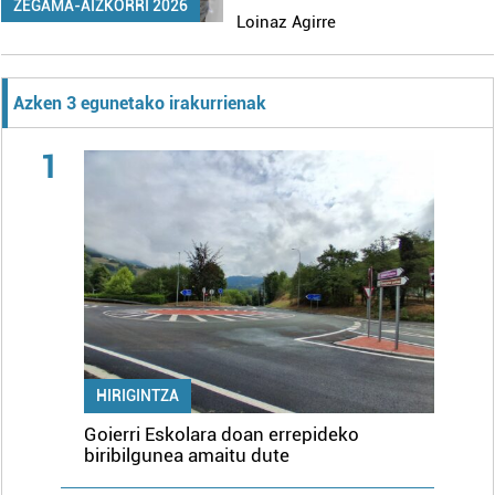
ZEGAMA-AIZKORRI 2026
Loinaz Agirre
Azken 3 egunetako irakurrienak
1
HIRIGINTZA
Goierri Eskolara doan errepideko
biribilgunea amaitu dute