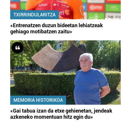
TXIRRINDULARITZA
«Entrenatzen duzun bideetan lehiatzeak
gehiago motibatzen zaitu»
MEMORIA HISTORIKOA
«Gai tabua izan da etxe gehienetan, jendeak
azkeneko momentuan hitz egin du»