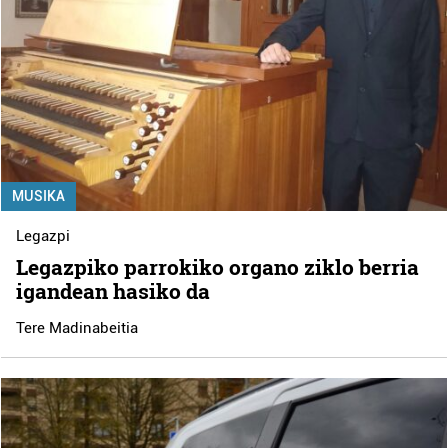
MUSIKA
Legazpi
Legazpiko parrokiko organo ziklo berria
igandean hasiko da
Tere Madinabeitia