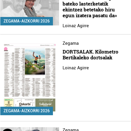
bateko lasterketatik
ekintzez betetako hiru
egun izatera pasatu da»
ZEGAMA-AIZKORRI 2026
Loinaz Agirre
Zegama
DORTSALAK. Kilometro
Bertikaleko dortsalak
Loinaz Agirre
ZEGAMA-AIZKORRI 2026
Zegama