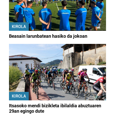
KIROLA
Beasain larunbatean hasiko da jokoan
KIROLA
Itsasoko mendi bizikleta ibilaldia abuztuaren
29an egingo dute