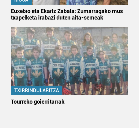
Euxebio eta Ekaitz Zabala: Zumarragako mus
txapelketa irabazi duten aita-semeak
TXIRRINDULARITZA
Tourreko goierritarrak