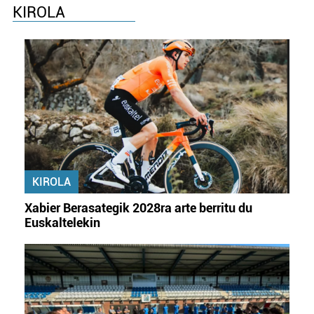
KIROLA
KIROLA
Xabier Berasategik 2028ra arte berritu du
Euskaltelekin