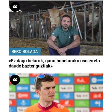
BERO BOLADA
«Ez dago belarrik; garai honetarako oso erreta
daude bazter guztiak»