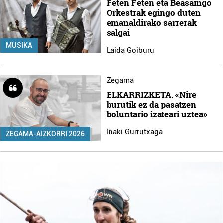
Feten Feten eta Beasaingo
Orkestrak egingo duten
emanaldirako sarrerak
salgai
MUSIKA
Laida Goiburu
Zegama
ELKARRIZKETA. «Nire
burutik ez da pasatzen
boluntario izateari uztea»
Iñaki Gurrutxaga
ZEGAMA-AIZKORRI 2026