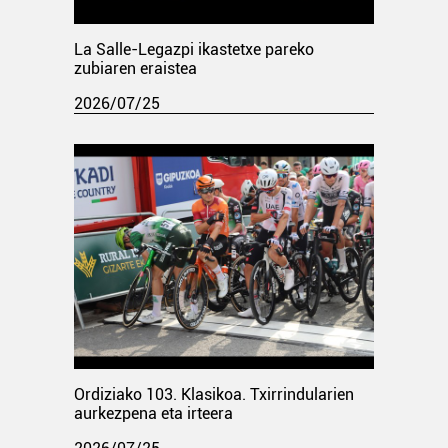
La Salle-Legazpi ikastetxe pareko
zubiaren eraistea
2026/07/25
Ordiziako 103. Klasikoa. Txirrindularien
aurkezpena eta irteera