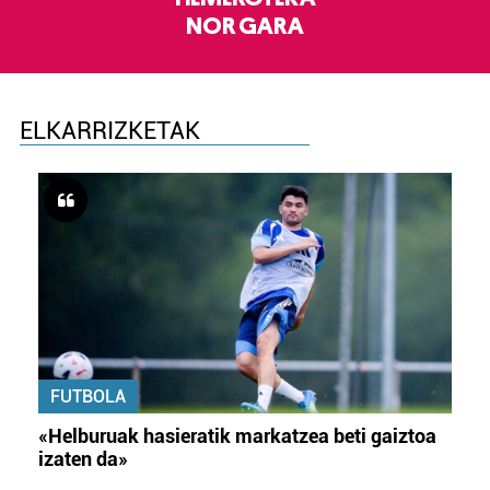
NOR GARA
ELKARRIZKETAK
FUTBOLA
«Helburuak hasieratik markatzea beti gaiztoa
izaten da»