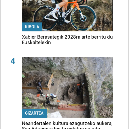
KIROLA
Xabier Berasategik 2028ra arte berritu du
Euskaltelekin
4
GIZARTEA
Neandertalen kultura ezagutzeko aukera,
San Adrianera bisita gidatua eginda