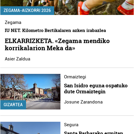
ZEGAMA-AIZKORRI 2026
Zegama
IU NET. Kilometro Bertikalaren azken irabazlea
ELKARRIZKETA. «Zegama mendiko
korrikalarion Meka da»
Asier Zaldua
Ormaiztegi
San Isidro eguna ospatuko
dute Ormaiztegin
Josune Zarandona
GIZARTEA
Segura
Santa Barbarako ermitan