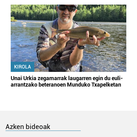
KIROLA
Unai Urkia zegamarrak laugarren egin du euli-
arrantzako beteranoen Munduko Txapelketan
Azken bideoak