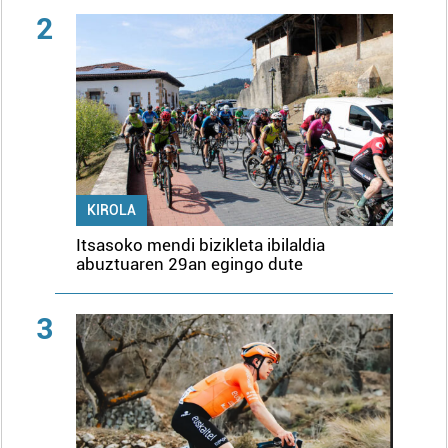
2
KIROLA
Itsasoko mendi bizikleta ibilaldia
abuztuaren 29an egingo dute
3