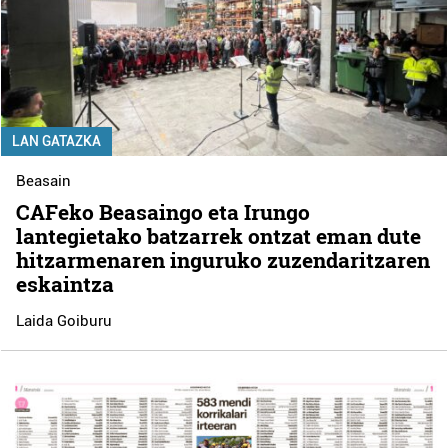
LAN GATAZKA
Beasain
CAFeko Beasaingo eta Irungo
lantegietako batzarrek ontzat eman dute
hitzarmenaren inguruko zuzendaritzaren
eskaintza
Laida Goiburu