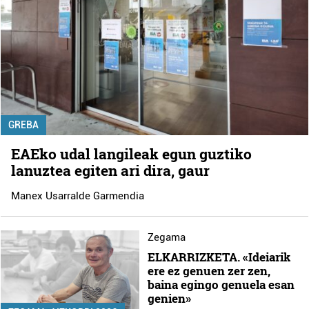
GREBA
EAEko udal langileak egun guztiko
lanuztea egiten ari dira, gaur
Manex Usarralde Garmendia
Zegama
ELKARRIZKETA. «Ideiarik
ere ez genuen zer zen,
baina egingo genuela esan
genien»