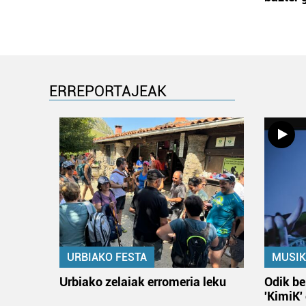
ERREPORTAJEAK
URBIAKO FESTA
MUSIK
Urbiako zelaiak erromeria leku
Odik be
'KimiK'