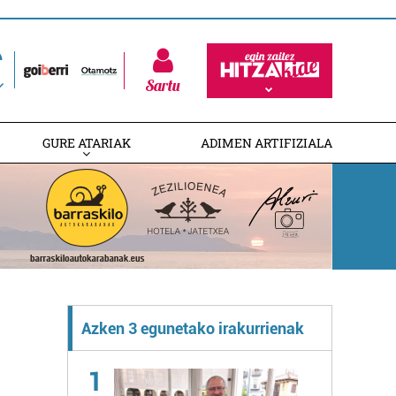
Sartu
GURE ATARIAK
ADIMEN ARTIFIZIALA
Azken 3 egunetako irakurrienak
1