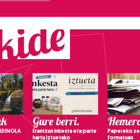
ak
Gure berri.
Hemero
RDINOLA
Erantzun inkesta eta parte
Papereko ze
hartu Iztuetako
formatuan