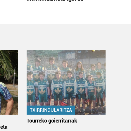
TXIRRINDULARITZA
:
Tourreko goierritarrak
eta