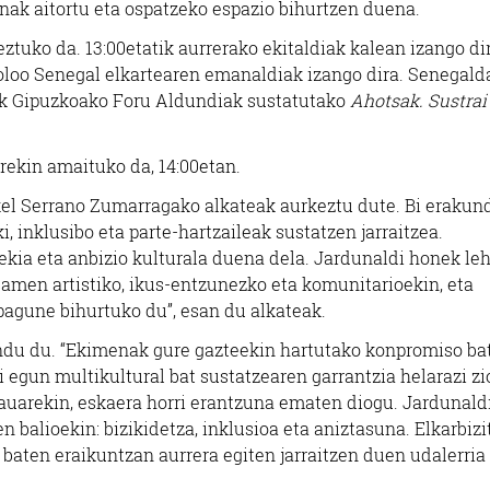
unak aitortu eta ospatzeko espazio bihurtzen duena.
ztuko da. 13:00etatik aurrerako ekitaldiak kalean izango dir
oloo Senegal elkartearen emanaldiak izango dira. Senegald
deek Gipuzkoako Foru Aldundiak sustatutako
Ahotsak. Sustrai
arekin amaituko da, 14:00etan.
el Serrano Zumarragako alkateak aurkeztu dute. Bi erakun
 inklusibo eta parte-hartzaileak sustatzen jarraitzea.
irekia eta anbizio kulturala duena dela. Jardunaldi honek le
samen artistiko, ikus-entzunezko eta komunitarioekin, eta
agune bihurtuko du”, esan du alkateak.
du du. “Ekimenak gure gazteekin hartutako konpromiso bat
egun multikultural bat sustatzearen garrantzia helarazi zi
arauarekin, eskaera horri erantzuna ematen diogu. Jardunald
balioekin: bizikidetza, inklusioa eta aniztasuna. Elkarbizi
baten eraikuntzan aurrera egiten jarraitzen duen udalerria