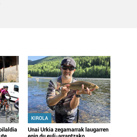
k
KIROLA
bilaldia
Unai Urkia zegamarrak laugarren
ute
egin du euli-arrantzako