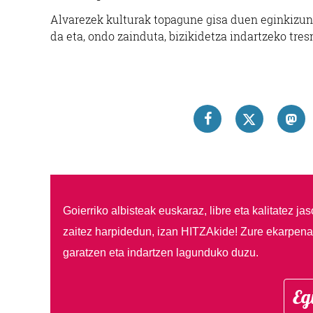
Alvarezek kulturak topagune gisa duen eginkizun
da eta, ondo zainduta, bizikidetza indartzeko tres
Goierriko albisteak euskaraz, libre eta kalitatez ja
zaitez harpidedun, izan HITZAkide!
Zure ekarpenar
garatzen eta indartzen lagunduko duzu.
Eg