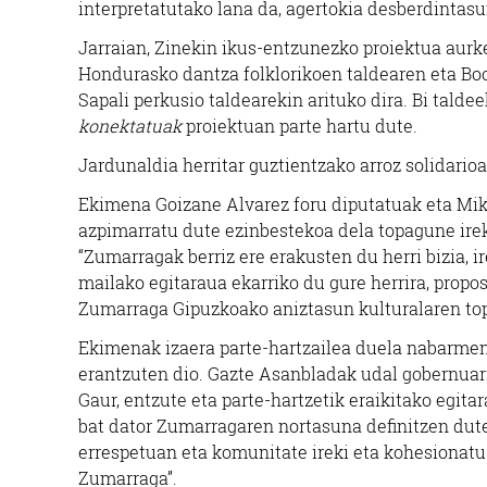
interpretatutako lana da, agertokia desberdintas
Jarraian, Zinekin ikus-entzunezko proiektua aurke
Hondurasko dantza folklorikoen taldearen eta Bo
Sapali perkusio taldearekin arituko dira. Bi tal
konektatuak
proiektuan parte hartu dute.
Jardunaldia herritar guztientzako arroz solidario
Ekimena Goizane Alvarez foru diputatuak eta Mik
azpimarratu dute ezinbestekoa dela topagune ireki,
“Zumarragak berriz ere erakusten du herri bizia, 
mailako egitaraua ekarriko du gure herrira, propo
Zumarraga Gipuzkoako aniztasun kulturalaren top
Ekimenak izaera parte-hartzailea duela nabarmen
erantzuten dio. Gazte Asanbladak udal gobernuari 
Gaur, entzute eta parte-hartzetik eraikitako egit
bat dator Zumarragaren nortasuna definitzen duten 
errespetuan eta komunitate ireki eta kohesionatu 
Zumarraga”.