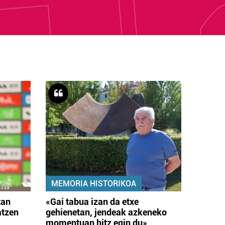
MEMORIA HISTORIKOA
tan
«Gai tabua izan da etxe
atzen
gehienetan, jendeak azkeneko
momentuan hitz egin du»