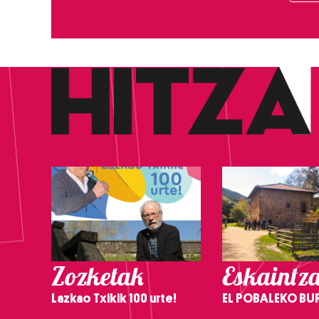
Zozketak
Eskaintz
Lazkao Txikik 100 urte!
EL POBALEKO BU