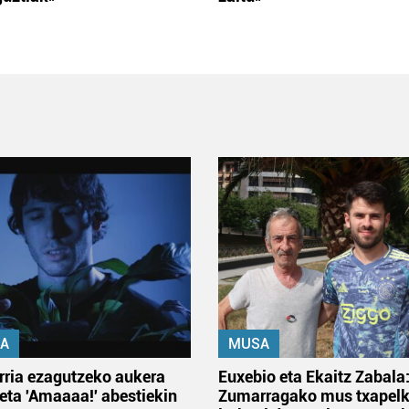
A
MUSA
rria ezagutzeko aukera
Euxebio eta Ekaitz Zabala
 eta 'Amaaaa!' abestiekin
Zumarragako mus txapelk