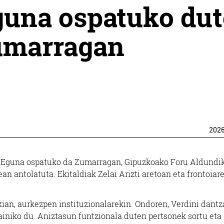
guna ospatuko dut
umarragan
202
o Eguna ospatuko da Zumarragan, Gipuzkoako Foru Aldundi
an antolatuta. Ekitaldiak Zelai Arizti aretoan eta frontoiar
kian, aurkezpen instituzionalarekin. Ondoren, Verdini dantz
iniko du. Aniztasun funtzionala duten pertsonek sortu eta