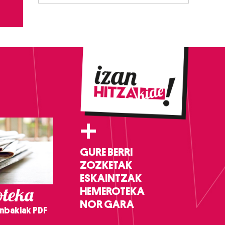
+
GURE BERRI
ZOZKETAK
ESKAINTZAK
teka
HEMEROTEKA
NOR GARA
nbakiak PDF