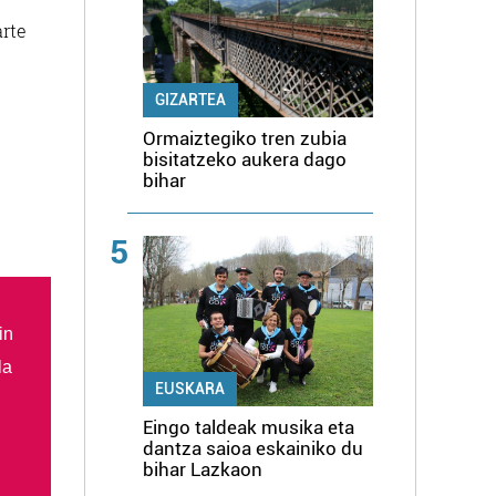
arte
GIZARTEA
Ormaiztegiko tren zubia
bisitatzeko aukera dago
bihar
5
in
la
EUSKARA
Eingo taldeak musika eta
dantza saioa eskainiko du
bihar Lazkaon