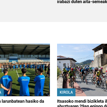
irabazi duten aita-semea
A
KIROLA
 larunbatean hasiko da
Itsasoko mendi bizikleta i
abuztuaren 29an egingo d