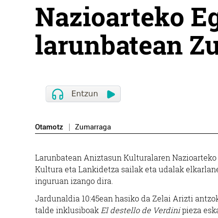
Nazioarteko E
larunbatean Z
Otamotz
Zumarraga
Larunbatean Aniztasun Kulturalaren Nazioartek
Kultura eta Lankidetza sailak eta udalak elkarlane
inguruan izango dira.
Jardunaldia 10:45ean hasiko da Zelai Arizti antzo
talde inklusiboak
El destello de Verdini
pieza eska