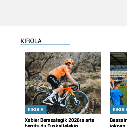
KIROLA
KIROLA
KIROL
Xabier Berasategik 2028ra arte
Beasain
berritu du Euskaltelekin
jokoan