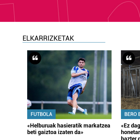
ELKARRIZKETAK
FUTBOLA
BERO 
«Helburuak hasieratik markatzea
«Ez dag
beti gaiztoa izaten da»
honetar
bazter 