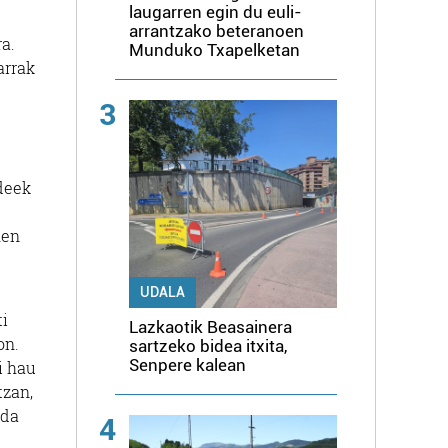
laugarren egin du euli-
arrantzako beteranoen
a.
Munduko Txapelketan
arrak
3
deek
hen
UDALA
i
Lazkaotik Beasainera
on.
sartzeko bidea itxita,
Senpere kalean
i hau
tzan,
 da
4