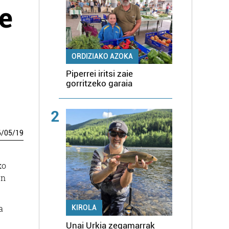
e
ORDIZIAKO AZOKA
Piperrei iritsi zaie
gorritzeko garaia
2
6
/
05
/
19
ko
en
a
KIROLA
Unai Urkia zegamarrak