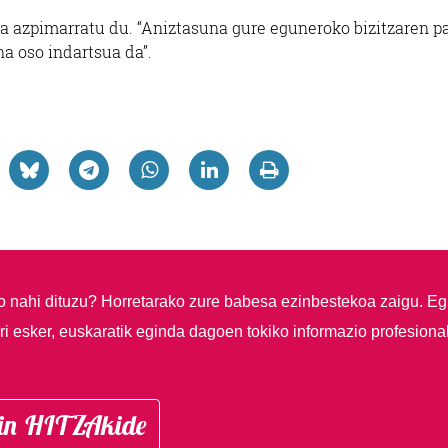
a azpimarratu du. “Aniztasuna gure eguneroko bizitzaren p
na oso indartsua da”.
so nahi dituzu?
Horretarako zure babesa ezinbestekoa zaigu. Eg
i esker, euskaratik eginda dagoen tokiko informazio profesiona
in HITZAkide