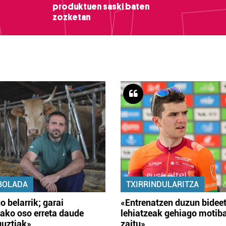
produktuen saski baten
zozketan
BOLADA
TXIRRINDULARITZA
o belarrik; garai
«Entrenatzen duzun bidee
ako oso erreta daude
lehiatzeak gehiago motib
guztiak»
zaitu»