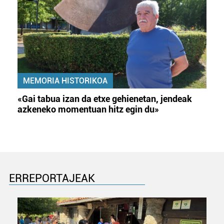
MEMORIA HISTORIKOA
«Gai tabua izan da etxe gehienetan, jendeak
azkeneko momentuan hitz egin du»
ERREPORTAJEAK