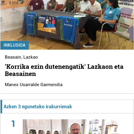
INKLUSIOA
Beasain
,
Lazkao
'Korrika ezin dutenengatik' Lazkaon eta
Beasainen
Manex Usarralde Garmendia
Azken 3 egunetako irakurrienak
1