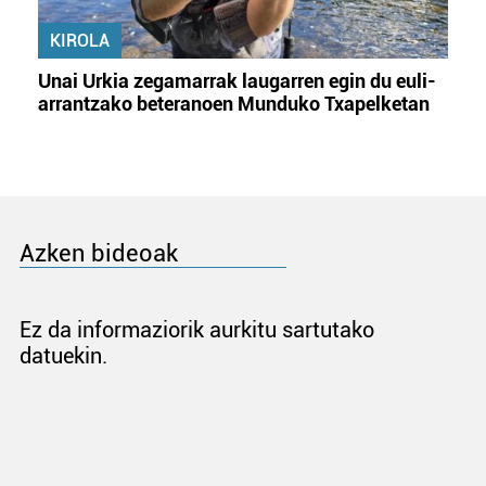
KIROLA
Unai Urkia zegamarrak laugarren egin du euli-
arrantzako beteranoen Munduko Txapelketan
Azken bideoak
Ez da informaziorik aurkitu sartutako
datuekin.