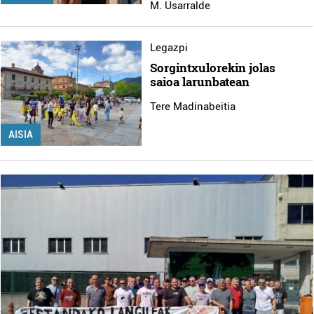
M. Usarralde
Legazpi
Sorgintxulorekin jolas
saioa larunbatean
Tere Madinabeitia
AISIA