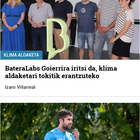
KLIMA ALDAKETA
BateraLabs Goierrira iritsi da, klima
aldaketari tokitik erantzuteko
Izaro Villarreal