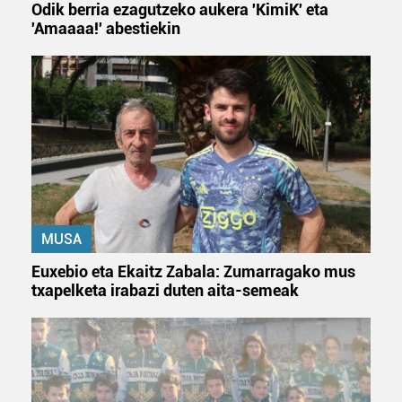
Odik berria ezagutzeko aukera 'KimiK' eta
'Amaaaa!' abestiekin
MUSA
Euxebio eta Ekaitz Zabala: Zumarragako mus
txapelketa irabazi duten aita-semeak