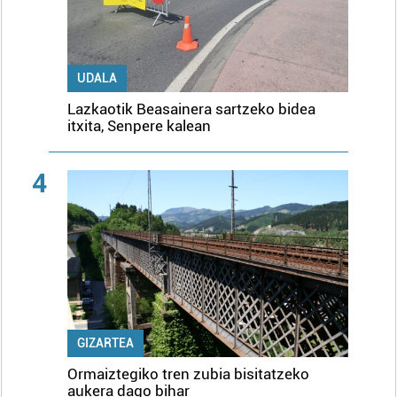
UDALA
Lazkaotik Beasainera sartzeko bidea
itxita, Senpere kalean
4
GIZARTEA
Ormaiztegiko tren zubia bisitatzeko
aukera dago bihar