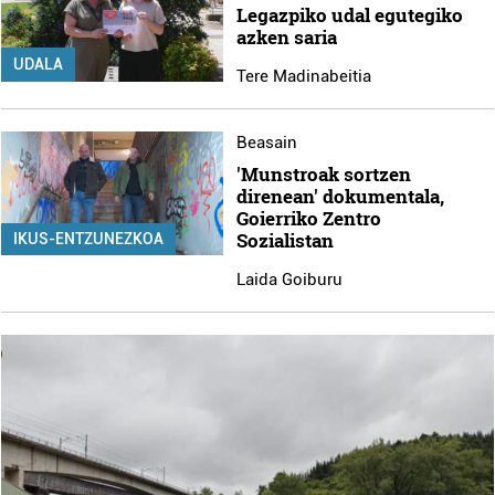
Legazpiko udal egutegiko
azken saria
UDALA
Tere Madinabeitia
Beasain
'Munstroak sortzen
direnean' dokumentala,
Goierriko Zentro
Sozialistan
IKUS-ENTZUNEZKOA
Laida Goiburu