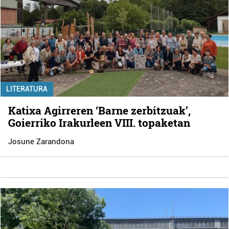
LITERATURA
Katixa Agirreren ‘Barne zerbitzuak’,
Goierriko Irakurleen VIII. topaketan
Josune Zarandona