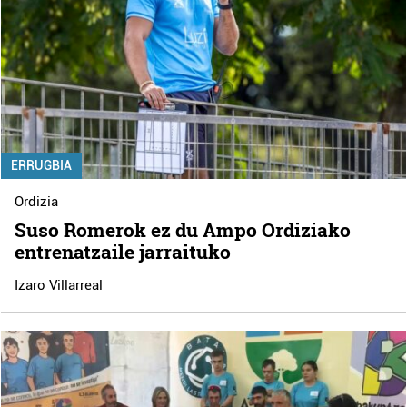
ERRUGBIA
Ordizia
Suso Romerok ez du Ampo Ordiziako
entrenatzaile jarraituko
Izaro Villarreal