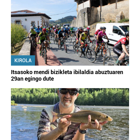
KIROLA
Itsasoko mendi bizikleta ibilaldia abuztuaren
29an egingo dute