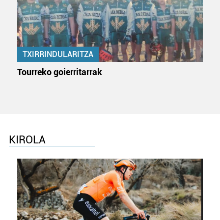
TXIRRINDULARITZA
Tourreko goierritarrak
KIROLA