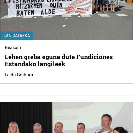
LAN GATAZKA
Beasain
Lehen greba eguna dute Fundiciones
Estandako langileek
Laida Goiburu