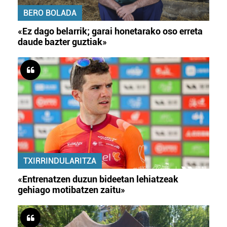
BERO BOLADA
«Ez dago belarrik; garai honetarako oso erreta
daude bazter guztiak»
TXIRRINDULARITZA
«Entrenatzen duzun bideetan lehiatzeak
gehiago motibatzen zaitu»