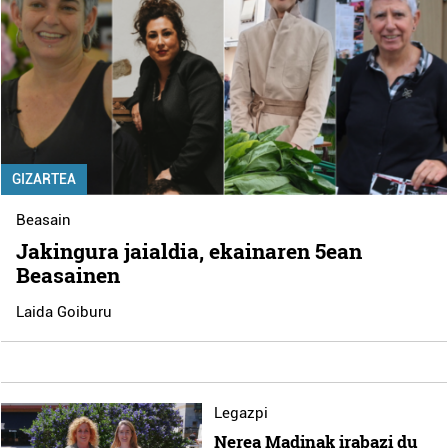
GIZARTEA
Beasain
Jakingura jaialdia, ekainaren 5ean
Beasainen
Laida Goiburu
Legazpi
Nerea Madinak irabazi du