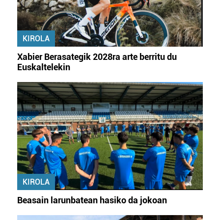
KIROLA
Xabier Berasategik 2028ra arte berritu du
Euskaltelekin
KIROLA
Beasain larunbatean hasiko da jokoan