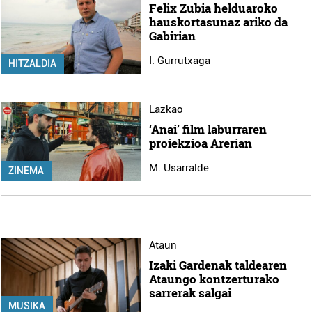
Felix Zubia helduaroko
hauskortasunaz ariko da
Gabirian
I. Gurrutxaga
HITZALDIA
Lazkao
‘Anai’ film laburraren
proiekzioa Arerian
M. Usarralde
ZINEMA
Ataun
Izaki Gardenak taldearen
Ataungo kontzerturako
sarrerak salgai
MUSIKA