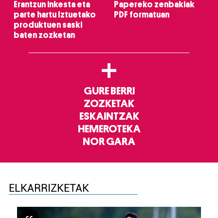
Erantzun inkesta eta
Papereko zenbakiak
parte hartu Iztuetako
PDF formatuan
produktuen saski
baten zozketan
+
GURE BERRI
ZOZKETAK
ESKAINTZAK
HEMEROTEKA
NOR GARA
ELKARRIZKETAK