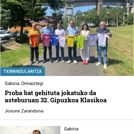
TXIRRINDULARITZA
Gabiria
,
Ormaiztegi
Proba bat gehituta jokatuko da
asteburuan 32. Gipuzkoa Klasikoa
Josune Zarandona
Gabiria