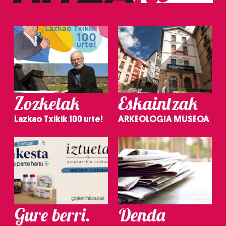
irakurri
Zozketak
Eskaintzak
Lazkao Txikik 100 urte!
ARKEOLOGIA MUSEOA
Gure berri.
Denda