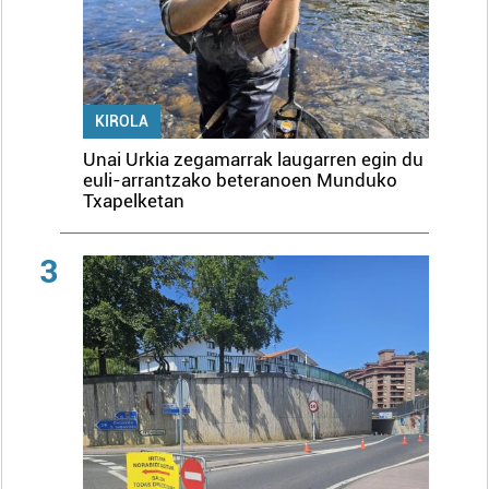
KIROLA
Unai Urkia zegamarrak laugarren egin du
euli-arrantzako beteranoen Munduko
Txapelketan
3