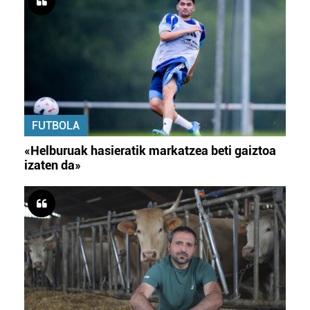
FUTBOLA
«Helburuak hasieratik markatzea beti gaiztoa
izaten da»