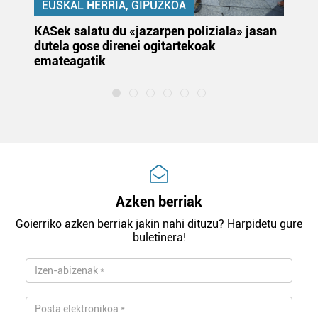
EUSKAL HERRIA, GIPUZKOA
KASek salatu du «jazarpen poliziala» jasan
Pa
dutela gose direnei ogitartekoak
da
emateagatik
«s
Azken berriak
Goierriko azken berriak jakin nahi dituzu? Harpidetu gure
buletinera!