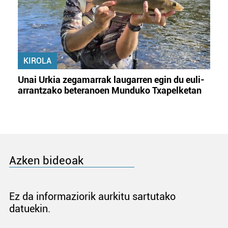
KIROLA
Unai Urkia zegamarrak laugarren egin du euli-
arrantzako beteranoen Munduko Txapelketan
Azken bideoak
Ez da informaziorik aurkitu sartutako
datuekin.