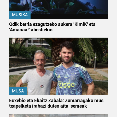
MUSIKA
Odik berria ezagutzeko aukera 'KimiK' eta
'Amaaaa!' abestiekin
MUSA
Euxebio eta Ekaitz Zabala: Zumarragako mus
txapelketa irabazi duten aita-semeak