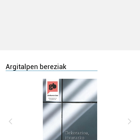
Argitalpen bereziak