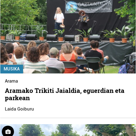
MUSIKA
Arama
Aramako Trikiti Jaialdia, eguerdian eta
parkean
Laida Goiburu