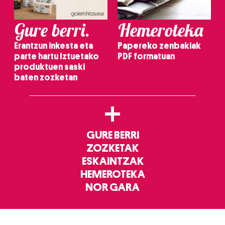
Gure berri.
Hemeroteka
Erantzun inkesta eta
Papereko zenbakiak
parte hartu Iztuetako
PDF formatuan
produktuen saski
baten zozketan
+
GURE BERRI
ZOZKETAK
ESKAINTZAK
HEMEROTEKA
NOR GARA