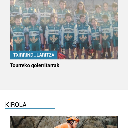
TXIRRINDULARITZA
Tourreko goierritarrak
KIROLA