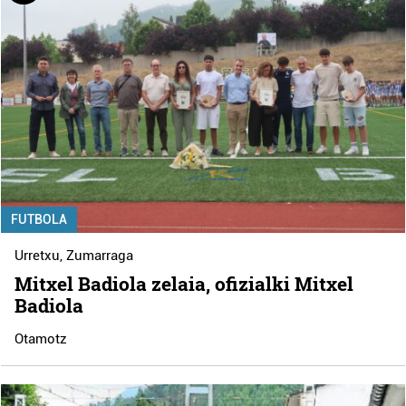
FUTBOLA
Urretxu
,
Zumarraga
Mitxel Badiola zelaia, ofizialki Mitxel
Badiola
Otamotz