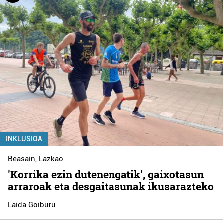
INKLUSIOA
Beasain
,
Lazkao
'Korrika ezin dutenengatik', gaixotasun
arraroak eta desgaitasunak ikusarazteko
Laida Goiburu