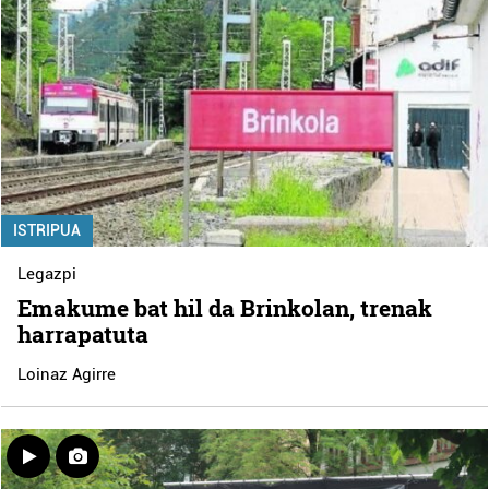
ISTRIPUA
Legazpi
Emakume bat hil da Brinkolan, trenak
harrapatuta
Loinaz Agirre