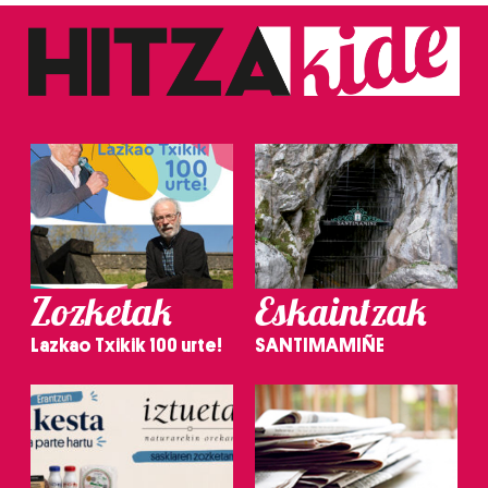
Zozketak
Eskaintzak
Lazkao Txikik 100 urte!
SANTIMAMIÑE