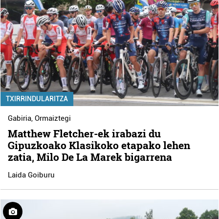
TXIRRINDULARITZA
Gabiria
,
Ormaiztegi
Matthew Fletcher-ek irabazi du
Gipuzkoako Klasikoko etapako lehen
zatia, Milo De La Marek bigarrena
Laida Goiburu