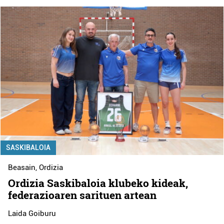
SASKIBALOIA
Beasain
,
Ordizia
Ordizia Saskibaloia klubeko kideak,
federazioaren sarituen artean
Laida Goiburu