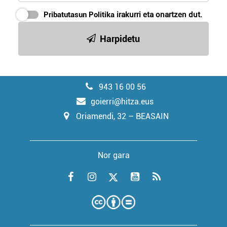
Pribatutasun Politika
irakurri eta onartzen dut.
Harpidetu
943 16 00 56
goierri@hitza.eus
Oriamendi, 32 – BEASAIN
Nor gara