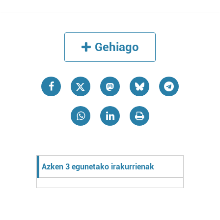
Gehiago
Azken 3 egunetako irakurrienak