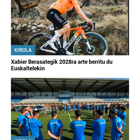
KIROLA
Xabier Berasategik 2028ra arte berritu du
Euskaltelekin