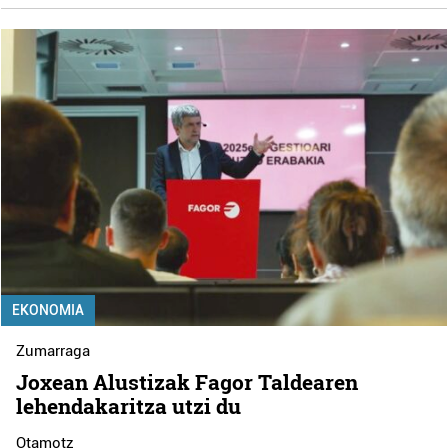
EKONOMIA
Zumarraga
Joxean Alustizak Fagor Taldearen
lehendakaritza utzi du
Otamotz