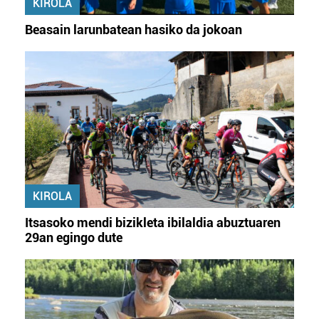
KIROLA
Beasain larunbatean hasiko da jokoan
KIROLA
Itsasoko mendi bizikleta ibilaldia abuztuaren
29an egingo dute