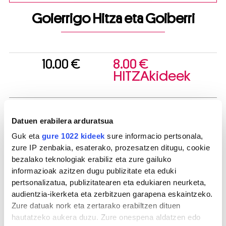
Goierrigo Hitza eta Goiberri
10.00 €
8.00 €
HITZAkideek
Datuen erabilera arduratsua
Guk eta
gure 1022 kideek
sure informacio pertsonala,
zure IP zenbakia, esaterako, prozesatzen ditugu, cookie
bezalako teknologiak erabiliz eta zure gailuko
informazioak azitzen dugu publizitate eta eduki
pertsonalizatua, publizitatearen eta edukiaren neurketa,
audientzia-ikerketa eta zerbitzuen garapena eskaintzeko.
Zure datuak nork eta zertarako erabiltzen dituen
hautatzeko aukera duzu. Zure onespena aldatzen edo