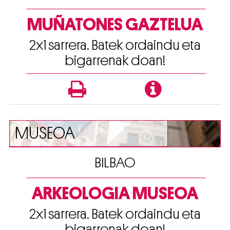
MUÑATONES GAZTELUA
2x1 sarrera. Batek ordaindu eta
bigarrenak doan!
MUSEOA
BILBAO
ARKEOLOGIA MUSEOA
2x1 sarrera. Batek ordaindu eta
bigarrenak doan!