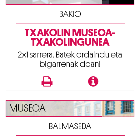
BAKIO
TXAKOLIN MUSEOA-
TXAKOLINGUNEA
2x1 sarrera. Batek ordaindu eta
bigarrenak doan!
MUSEOA
BALMASEDA