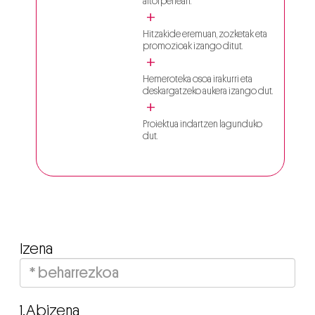
aitorpenean.
Hitzakide eremuan, zozketak eta
promozioak izango ditut.
Hemeroteka osoa irakurri eta
deskargatzeko aukera izango dut.
Proiektua indartzen lagunduko
dut.
Izena
1.Abizena