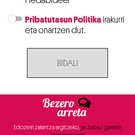
Hedabideei
irakurri
Pribatutasun Politika
irakurri
eta onartzen dut.
BIDALI
Bezero
arreta
Edozein zalantza argitzeko,
jar zaitez gurekin