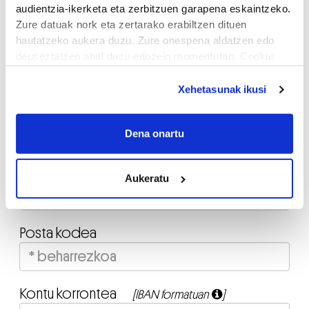
audientzia-ikerketa eta zerbitzuen garapena eskaintzeko.
Zure datuak nork eta zertarako erabiltzen dituen
hautatzeko aukera duzu. Zure onespena aldatzen edo
Helbidea
deuseztatzen ahal duzu edozein momentutan, Cookie
deklaraziotik edo Privacy triggerean klikatuz.
Xehetasunak ikusi
If you allow, we would also like to:
Herria
Collect information about your geographical
Dena onartu
location which can be accurate to within several
meters
Identify your device by actively scanning it for
Beste herri bat
Aukeratu
specific characteristics (fingerprinting)
Find out more about how your personal data is processed
and set your preferences in the
details section
.
Posta kodea
Guk eta gure bazkideek zure datu pertsonalak
prozesatzen ditugu, zure IP zenbakia, besteak beste,
teknologia erabiliz, cookieak adibidez, iragarki eta eduki
Kontu korrontea
[IBAN formatuan
]
pertsonalizatuak eskaintzeko, iragarkiak eta edukia