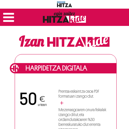
Izan
HARPIDETZA DIGITALA
Prentsa eskaintza osoa PDF
50
formatuan izango dut.
€
urtean
Mezenasgoaren onura fiskalak
izango ditut, eta
ordaindutakoaren %30
berreskuratuko dut errenta