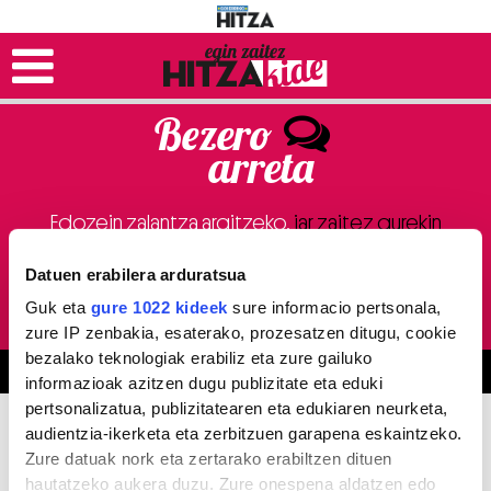
Bezero
arreta
Edozein zalantza argitzeko,
jar zaitez gurekin
harremanetan
Datuen erabilera arduratsua
943-303035
(astelehenetik ostiralera: 08:30-16:00)
hitzakide@hitza.eus
Guk eta
gure 1022 kideek
sure informacio pertsonala,
zure IP zenbakia, esaterako, prozesatzen ditugu, cookie
bezalako teknologiak erabiliz eta zure gailuko
informazioak azitzen dugu publizitate eta eduki
pertsonalizatua, publizitatearen eta edukiaren neurketa,
audientzia-ikerketa eta zerbitzuen garapena eskaintzeko.
Zure datuak nork eta zertarako erabiltzen dituen
hautatzeko aukera duzu. Zure onespena aldatzen edo