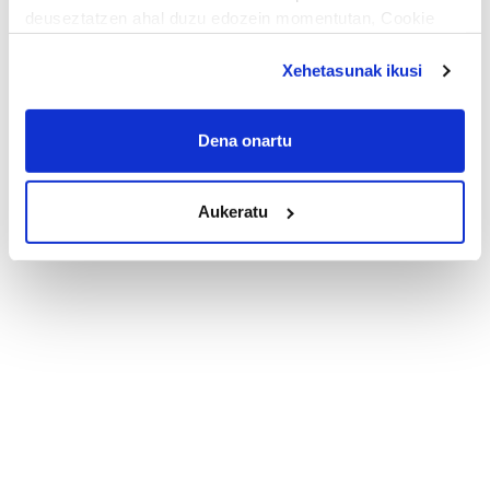
deuseztatzen ahal duzu edozein momentutan, Cookie
deklaraziotik edo Privacy triggerean klikatuz.
Xehetasunak ikusi
If you allow, we would also like to:
Collect information about your geographical
Dena onartu
location which can be accurate to within several
meters
Identify your device by actively scanning it for
Aukeratu
specific characteristics (fingerprinting)
Find out more about how your personal data is processed
and set your preferences in the
details section
.
Guk eta gure bazkideek zure datu pertsonalak
prozesatzen ditugu, zure IP zenbakia, besteak beste,
teknologia erabiliz, cookieak adibidez, iragarki eta eduki
pertsonalizatuak eskaintzeko, iragarkiak eta edukia
neurtzeko, jendeari buruzko informazioa biltzeko eta
produktuak garatzeko. Zure datuak nork eta zertarako
erabiltzen dituen hauta dezakezu.