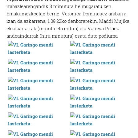
irabazlearengandik 3 minutura helmugaratu zen.
Emakumezkoetan berriz, Veronica Dominguez arabarra
izan da azkarrena, 1:09:22ko denborarekin. Maddi Mujika
elgoibartarrak (minutu eta erdira) eta Vanesa Pelaez
andoaindarrak (hiru minutura) osatu dute podiuma.