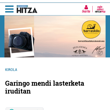
Sartu
KIROLA
Garingo mendi lasterketa
iruditan