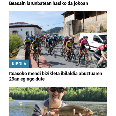
Beasain larunbatean hasiko da jokoan
KIROLA
Itsasoko mendi bizikleta ibilaldia abuztuaren
29an egingo dute