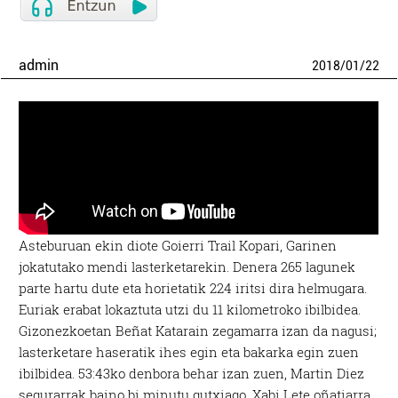
admin
2018
/
01
/
22
Asteburuan ekin diote Goierri Trail Kopari, Garinen
jokatutako mendi lasterketarekin. Denera 265 lagunek
parte hartu dute eta horietatik 224 iritsi dira helmugara.
Euriak erabat lokaztuta utzi du 11 kilometroko ibilbidea.
Gizonezkoetan Beñat Katarain zegamarra izan da nagusi;
lasterketare haseratik ihes egin eta bakarka egin zuen
ibilbidea. 53:43ko denbora behar izan zuen, Martin Diez
segurarrak baino bi minutu gutxiago. Xabi Lete oñatiarra