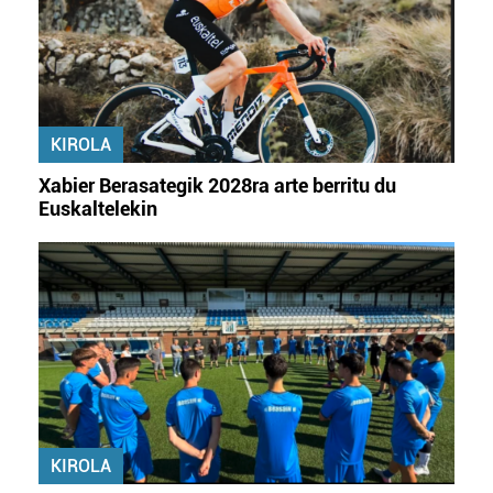
KIROLA
Xabier Berasategik 2028ra arte berritu du
Euskaltelekin
KIROLA