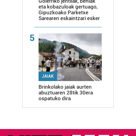
Goierriko jentilak, behiak
eta kobazuloak gertuago,
Gipuzkoako Parketxe
Sarearen eskaintzari esker
5
JAIAK
Brinkolako jaiak aurten
abuztuaren 28tik 30era
ospatuko dira