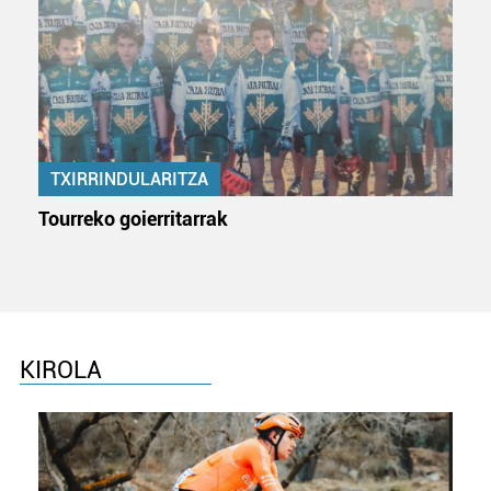
TXIRRINDULARITZA
Tourreko goierritarrak
KIROLA