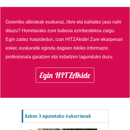
Goierriko albisteak euskaraz, libre eta kalitatez jaso nahi
dituzu?
Horretarako zure babesa ezinbestekoa zaigu.
Egin zaitez harpidedun, izan HITZAkide!
Zure ekarpenari
esker, euskaratik eginda dagoen tokiko informazio
profesionala garatzen eta indartzen lagunduko duzu.
Egin HITZAkide
Azken 3 egunetako irakurrienak