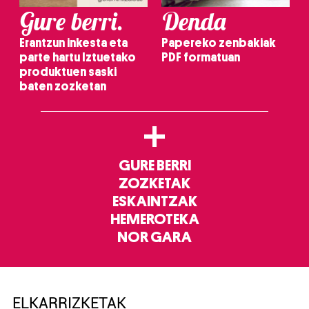
Gure berri.
Denda
Erantzun inkesta eta
Papereko zenbakiak
parte hartu Iztuetako
PDF formatuan
produktuen saski
baten zozketan
+
GURE BERRI
ZOZKETAK
ESKAINTZAK
HEMEROTEKA
NOR GARA
ELKARRIZKETAK