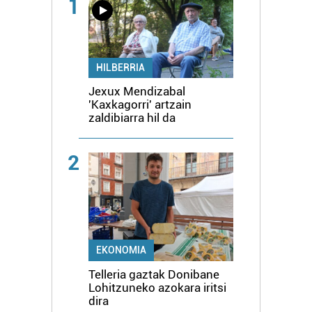
1
HILBERRIA
Jexux Mendizabal
'Kaxkagorri' artzain
zaldibiarra hil da
2
EKONOMIA
Telleria gaztak Donibane
Lohitzuneko azokara iritsi
dira