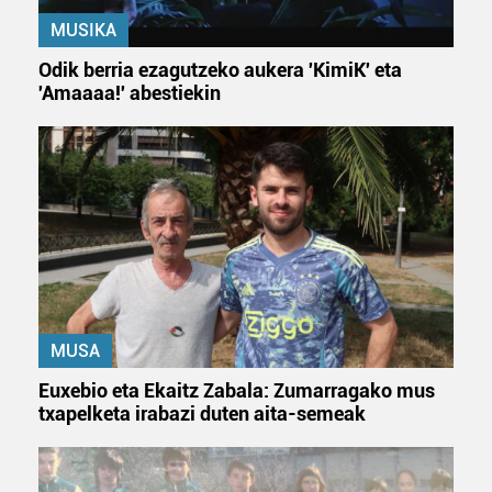
MUSIKA
Odik berria ezagutzeko aukera 'KimiK' eta
'Amaaaa!' abestiekin
MUSA
Euxebio eta Ekaitz Zabala: Zumarragako mus
txapelketa irabazi duten aita-semeak