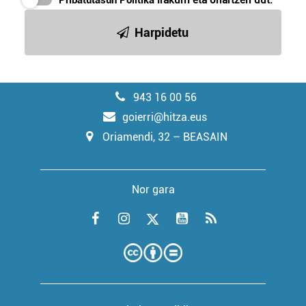
Pribatutasun Politika
irakurri eta onartzen dut.
Harpidetu
943 16 00 56
goierri@hitza.eus
Oriamendi, 32 – BEASAIN
Nor gara