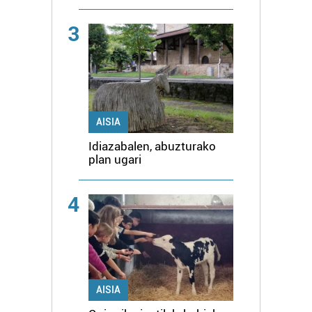
3
AISIA
Idiazabalen, abuzturako
plan ugari
4
AISIA