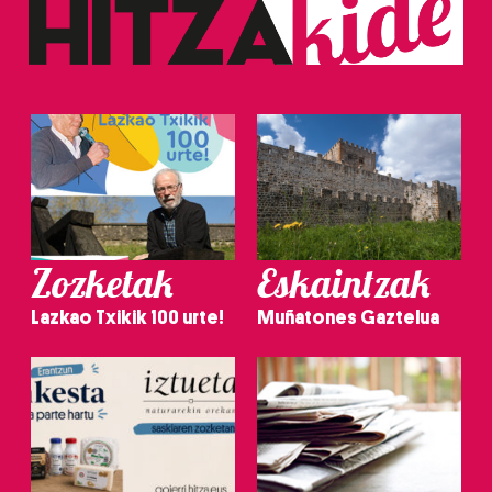
Zozketak
Eskaintzak
Lazkao Txikik 100 urte!
Muñatones Gaztelua