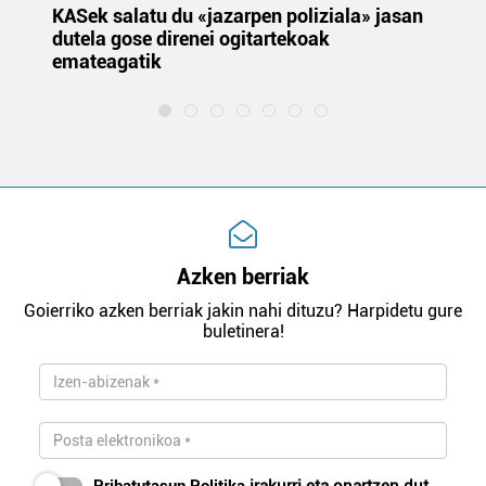
KASek salatu du «jazarpen poliziala» jasan
Pa
dutela gose direnei ogitartekoak
da
emateagatik
«s
Azken berriak
Goierriko azken berriak jakin nahi dituzu? Harpidetu gure
buletinera!