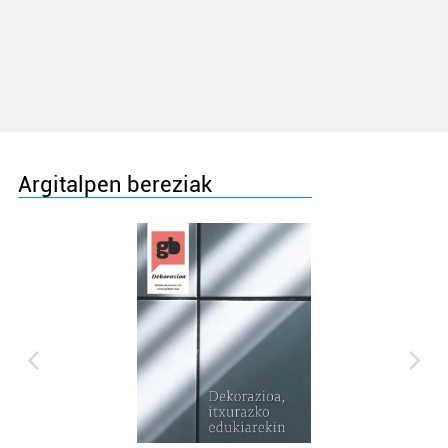
Argitalpen bereziak